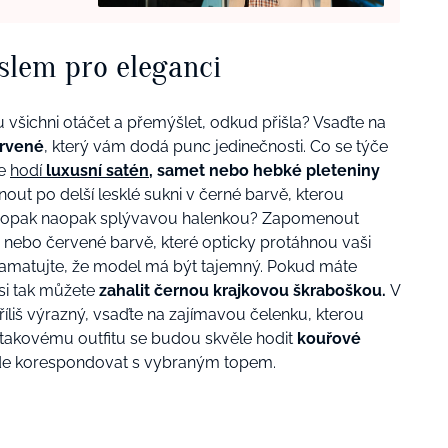
lem pro eleganci
 všichni otáčet a přemýšlet, odkud přišla? Vsaďte na
rvené
, který vám dodá punc jedinečnosti. Co se týče
se
hodí
luxusní satén
, samet nebo hebké pleteniny
nout po delší lesklé sukni v černé barvě, kterou
 naopak naopak splývavou halenkou? Zapomenout
 nebo červené barvě, které opticky protáhnou vaši
. Pamatujte, že model má být tajemný. Pokud máte
 si tak můžete
zahalit černou krajkovou škraboškou.
V
říliš výrazný, vsaďte na zajímavou čelenku, kterou
K takovému outfitu se budou skvěle hodit
kouřové
ude korespondovat s vybraným topem.