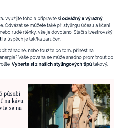
a, využijte toho a připravte si
odvážný a výrazný
. Odvázat se můžete také při stylingu účesu a líčení.
y nebo
rudé rtěnky
, vše je dovoleno. Stačí silvestrovský
ti
a úspěch je takřka zaručen.
bit záhadně, nebo toužíte po tom, přinést na
nergie? Vaše povaha se může snadno promítnout do
olíte.
Vyberte si z našich stylingových tipů
takový,
5 působí
uť na kávu
vte se na