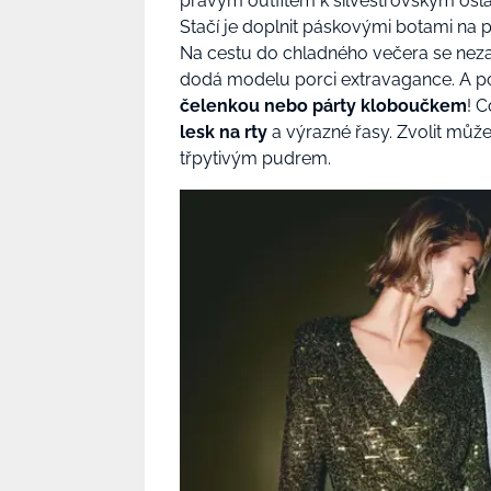
pravým outfitem k silvestrovským osla
Stačí je doplnit páskovými botami na
Na cestu do chladného večera se ne
dodá modelu porci extravagance. A p
čelenkou nebo párty kloboučkem
! C
lesk na rty
a výrazné řasy. Zvolit může
třpytivým pudrem.