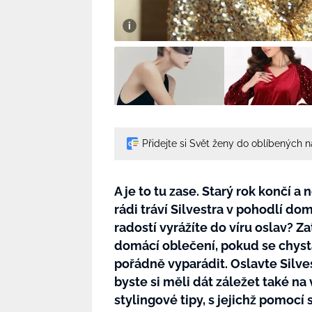
Přidejte si Svět ženy do oblíbených 
A je to tu zase. Starý rok končí a 
rádi tráví Silvestra v pohodlí do
radostí vyrážíte do víru oslav? 
domácí oblečení, pokud se chyst
pořádně vyparádit. Oslavte Silve
byste si měli dát záležet také na
stylingové tipy, s jejichž pomoc