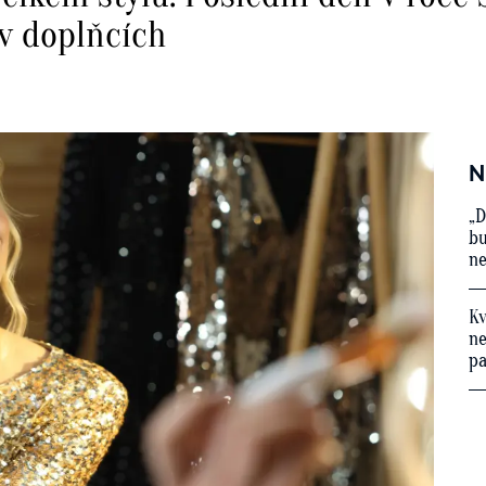
 v doplňcích
N
„D
bu
ne
Kv
ne
p