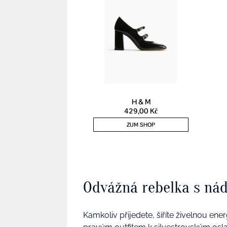
Odvážná rebelka s ná
Kamkoliv přijedete, šíříte živelnou ene