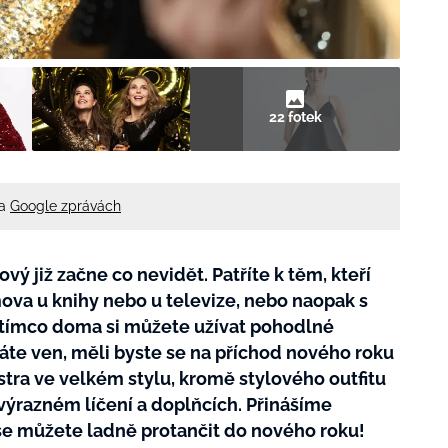
22 fotek
na
Google zprávách
nový již začne co nevidět. Patříte k těm, kteří
mova u knihy nebo u televize, nebo naopak s
Zatímco doma si můžete užívat pohodlné
áte ven, měli byste se na příchod nového roku
stra ve velkém stylu, kromě stylového outfitu
 výrazném líčení a doplňcích. Přinášíme
í se můžete ladně protančit do nového roku!