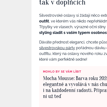
tak v doplňcích
Silvestrovské oslavy si žádají něco extr
outfit
, ve kterém vás nikdo nepřehlédne
Třpytky ve vlasech, výrazné oční stín
styling sladit s vaším typem osobnos
Dáváte přednost eleganci, chcete půso
silvestrovskou párty
pořádnou dávku e
outfitu, který na oslavy nového roku zv
které vám perfektně sedne!
MOHLO BY SE VÁM LÍBIT
Mocha Mousse: Barva roku 202
elegantně a vyvolává v nás ch
i na každodenní radosti. Připra
ni už teď