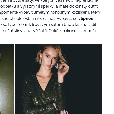
vám třpytivé šaty, ve kterých vás nikdo nepřehlédne.
 podpatku a
výraznými šperky
, a máte dokonalý outfit.
zapomeňte vybavit
umělým honosným kožíškem
, který
okud chcete ostatní rozesmát, vybavte se
vtipnou
o se týče líčení, k třpytivým šatům bude krásně ladit
te oční stíny v barvě šatů. Obličej nakonec sjednoťte