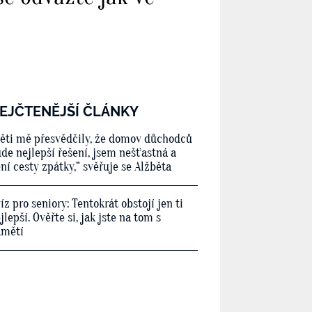
EJČTENĚJŠÍ ČLÁNKY
ěti mě přesvědčily, že domov důchodců
de nejlepší řešení, jsem nešťastná a
ní cesty zpátky,“ svěřuje se Alžběta
íz pro seniory: Tentokrát obstojí jen ti
jlepší. Ověřte si, jak jste na tom s
amětí