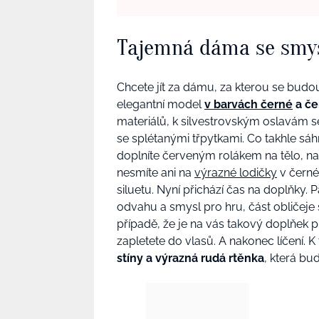
Tajemná dáma se smys
Chcete jít za dámu, za kterou se budou
elegantní model
v barvách černé
a če
materiálů, k silvestrovským oslavám 
se splétanými třpytkami. Co takhle sáh
doplníte červeným rolákem na tělo,
nesmíte ani na
výrazné lodičky
v černé
siluetu. Nyní přichází čas na doplňky
odvahu a smysl pro hru, část obličeje
případě, že je na vás takový doplňek p
zapletete do vlasů. A nakonec líčení. 
stíny a výrazná rudá rtěnka
, která b