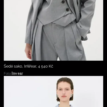
Šedé sako, InWear, 4 540 Kč
Inwear
Foto: