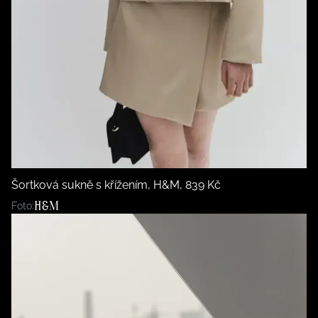
Šortková sukně s křížením, H&M, 839 Kč
H&M
Foto: