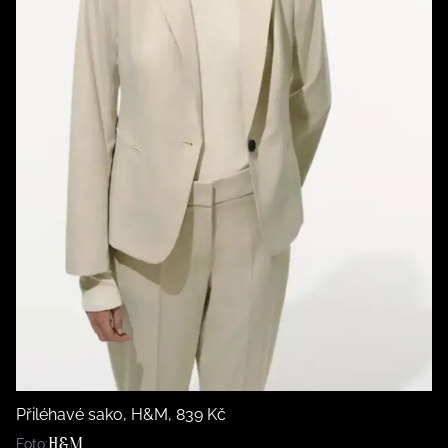
Přiléhavé sako, H&M, 839 Kč
H&M
Foto: