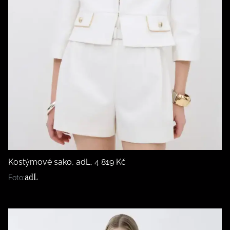
Kostýmové sako, adL, 4 819 Kč
adL
Foto: