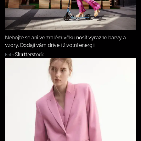
Nebojte se ani ve zralém věku nosit výrazné barvy a
vzory. Dodají vám drive i životní energii.
Shutterstock
Foto: