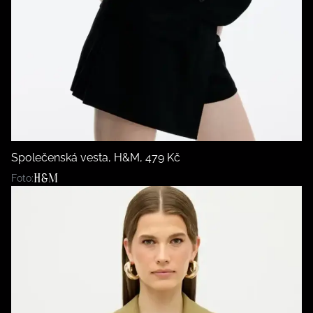
Společenská vesta, H&M, 479 Kč
H&M
Foto: