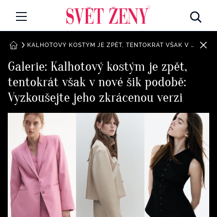
Svetzeny.cz
MÓDA A KRÁSA
KALHOTOVÝ KOSTÝM JE ZPĚT, TENTOKRÁT VŠAK V NOVÉ ŠIK PODOBĚ: VYZKOUŠEJTE JEHO ZKRÁCENOU VERZI
DOMŮ
Galerie: Kalhotový kostým je zpět,
CELEBRITY
tentokrát však v nové šik podobě:
Všechny kategorie
RETROHUBKY
Vyzkoušejte jeho zkrácenou verzi
Rozhovory
PSYCHOLOGIE
Všechny kategorie
ZDRAVÍ
Seberozvoj
Všechny kategorie
ZÁBAVA
Životní styl
Všechny kategorie
BYDLENÍ
Testy a kvízy
Všechny kategorie