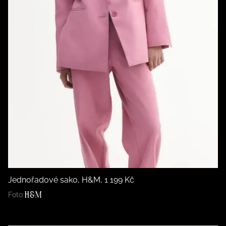
Jednořadové sako, H&M, 1 199 Kč
H&M
Foto: