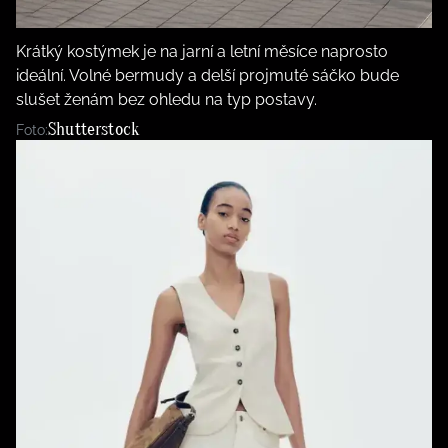
Krátký kostýmek je na jarní a letní měsíce naprosto
ideální. Volné bermudy a delší projmuté sáčko bude
slušet ženám bez ohledu na typ postavy.
Shutterstock
Foto: