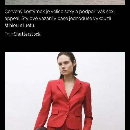
Červený kostýmek je velice sexy a podpoří váš sex-
appeal. Stylové vázání v pase jednoduše vykouzlí
štíhlou siluetu.
Shutterstock
Foto: