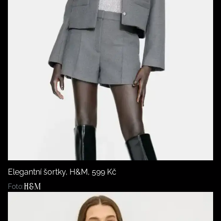
Elegantní šortky, H&M, 599 Kč
H&M
Foto: