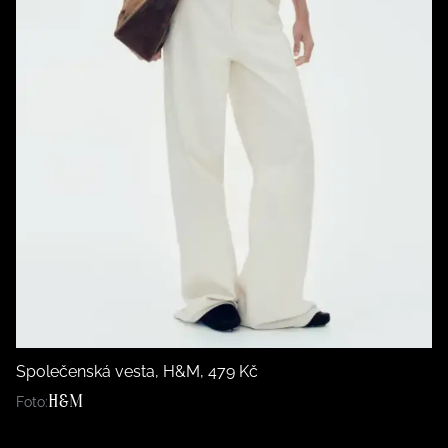
Společenská vesta, H&M, 479 Kč
H&M
Foto: