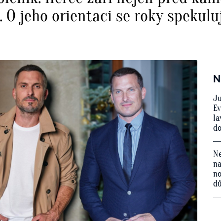
 O jeho orientaci se roky spekulu
N
Ju
Ev
la
do
Ne
na
no
d