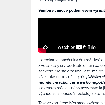
Samba v Jánově podání všem vyrazi
Hereckou a taneční kariéru má skvěle 
životě
, který si v podstatě chrání po
samozřejmě stále zajímá, jestli má po 
však roky odpovídá stejně.
„Užívám si
nemám na vztah čas a ani ho nepotře
slovenská média z něho nevymámila jin
východních sousedů spekuluje o tom, 
Takové zaručené informace ovšem herc