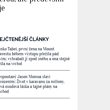
je
EJČTENĚJŠÍ ČLÁNKY
nko Tabei, první žena na Mount
erestu během výstupu přežila pád
viny, vyhrabali ji zpod sněhu a ona stejně
šla na vrchol
spoutaný Jason Momoa slaví
rozeniny: Život v karavanu za miliony,
vá osudová láska a tajné plány na
ůchod