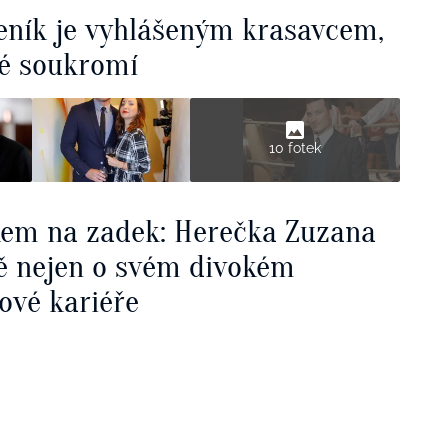
leník je vyhlášeným krasavcem,
své soukromí
10 fotek
kem na zadek: Herečka Zuzana
ě nejen o svém divokém
ové kariéře