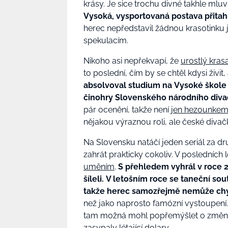
krásy. Je sice trochu divné takhle mlu
Vysoká, vysportovaná postava přita
herec nepředstavil žádnou krasotinku
spekulacím.
Nikoho asi nepřekvapí, že
urostlý kras
to poslední, čím by se chtěl kdysi živi
absolvoval studium na Vysoké škole 
činohry Slovenského národního divad
pár ocenění, takže není
jen hezounke
nějakou výraznou roli, ale české divačk
Na Slovensku natáčí jeden seriál za 
zahrát prakticky cokoliv. V posledních
uměním
.
S přehledem vyhrál v roce 
šíleli. V letošním roce se taneční sout
takže herec samozřejmě nemůže ch
než jako naprosto famózní vystoupení
tam možná mohl popřemýšlet o změně 
zasypaly létající dolary.