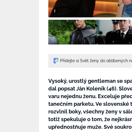
Přidejte si Svět ženy do oblíbených 
Vysoký, urostlý gentleman se spa
dal popsat Ján Koleník (46). Slo
varu nejednu ženu. Exceluje před
tanečním parketu. Ve slovenské 
rozvlnil boky, všechny ženy v sál
totiž spekuluje o tom, že nejkrá
upřednostňuje muže. Své soukrom