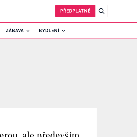
PŘEDPLATNÉ
ZÁBAVA
BYDLENÍ
erou, ale především