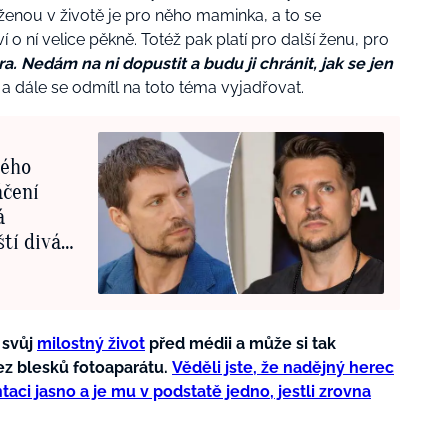
í ženou v životě je pro něho maminka, a to se
í o ní velice pěkně. Totéž pak platí pro další ženu, pro
ra. Nedám na ni dopustit a budu ji chránit, jak se jen
a dále se odmítl na toto téma vyjadřovat.
vého
áčení
á
tí diváci
 svůj
milostný život
před médii a může si tak
ez blesků fotoaparátu.
Věděli jste, že nadějný herec
aci jasno a je mu v podstatě jedno, jestli zrovna