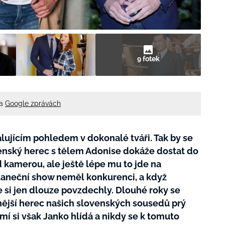
9 fotek
na
Google zprávách
lujícím pohledem v dokonalé tváři. Tak by se
venský herec s tělem Adonise dokáže dostat do
 kamerou, ale ještě lépe mu to jde na
taneční show neměl konkurenci, a když
e si jen dlouze povzdechly. Dlouhé roky se
snější herec našich slovenských sousedů prý
í si však Janko hlídá a nikdy se k tomuto