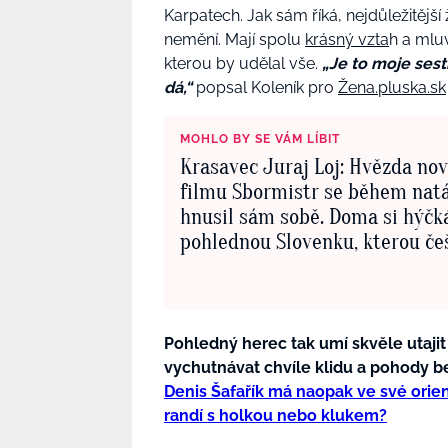
Karpatech. Jak sám říká, nejdůležitějš
nemění. Mají spolu
krásný vzta
h a mluv
kterou by udělal vše.
„Je to moje sest
dá,“
popsal Koleník pro
Žena.pluska.sk
MOHLO BY SE VÁM LÍBIT
Krasavec Juraj Loj: Hvězda no
filmu Sbormistr se během nat
hnusil sám sobě. Doma si hýčk
pohlednou Slovenku, kterou češ
velmi dobře znají
Pohledný herec tak umí skvěle utajit
vychutnávat chvíle klidu a pohody b
Denis Šafařík má naopak ve své orient
randí s holkou nebo klukem?