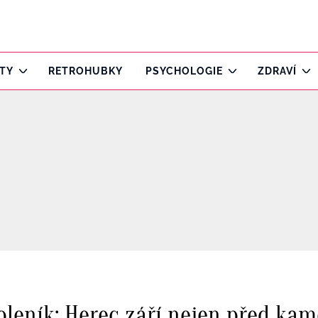
ITY
RETROHUBKY
PSYCHOLOGIE
ZDRAVÍ
oleník: Herec září nejen před kam