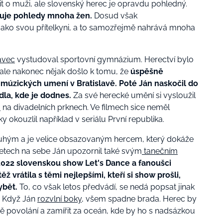
vit o muži, ale slovenský herec je opravdu pohledný.
huje pohledy mnoha žen.
Dosud však
 jako svou přítelkyni, a to samozřejmě nahrává mnoha
avec
vystudoval sportovní gymnázium. Herectví bylo
t, ale nakonec nějak došlo k tomu, že
úspěšně
múzických umení v Bratislavě. Poté Ján naskočil do
la, kde je dodnes.
Za své herecké umění si vysloužil
m
na divadelních prknech. Ve filmech sice neměl
y okouzlil například v seriálu První republika.
druhým a je velice obsazovaným hercem, který dokáže
 letech na sebe Ján upozornil také svým
tanečním
2022 slovenskou show Let's Dance a fanoušci
ěž vrátila s těmi nejlepšími, kteří si show prošli,
ybět.
To, co však letos předvádí, se nedá popsat jinak
. Když Ján
rozvlní boky
, všem spadne brada. Herec by
povolání a zamířit za oceán, kde by ho s nadsázkou