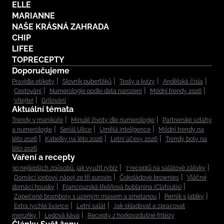
ELLE
MARIANNE
NAŠE KRÁSNÁ ZAHRADA
CHIP
LIFEE
TOPRECEPTY
Doporučujeme
Pravidla etikety
Slovník puberťáků
Testy a kvízy
Andělská čísla
Cestování
Numerologie podle data narození
Módní trendy 2026
Vítejte!
Grilování
Aktuální témata
Trendy v manikúře
Minulé životy dle numerologie
Partnerské vztahy
a numerologie
Seriál Ulice
Umělá inteligence
Módní trendy na
léto 2026
Kabelky na léto 2026
Letní účesy 2026
Trendy boty na
léto 2026
Vaření a recepty
30 nejlepších způsobů, jak využít rybíz
7 receptů na salátové zálivky
Domácí iontový nápoj ze tří surovin
Čokoládové brownies
Vláčné
domácí housky
Francouzská třešňová bublanina (Clafoutis)
Zapečené brambory s uzeným masem a smetanou
Perník s jablky
Extra rychlé lívance
Letní salát
Jak skladovat a zpracovat
meruňky
Ledová káva
Recepty z horkovzdušné fritézy