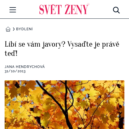
Svetzeny.cz
MÓDA A KRÁSA
BYDLENÍ
DOMŮ
CELEBRITY
Líbí se vám javory? Vysaďte je právě
Všechny kategorie
teď!
RETROHUBKY
Rozhovory
JANA HENDRYCHOVÁ
PSYCHOLOGIE
31/10/2013
Všechny kategorie
ZDRAVÍ
Seberozvoj
Všechny kategorie
ZÁBAVA
Životní styl
Všechny kategorie
BYDLENÍ
Testy a kvízy
Všechny kategorie