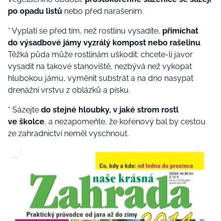
po opadu listů
nebo před narašením.
* Vyplatí se před tím, než rostlinu vysadíte,
přimíchat
do výsadbové jámy vyzrálý kompost nebo rašelinu
.
Těžká půda může rostlinám uškodit: chcete-li javor
vysadit na takové stanoviště, nezbývá než vykopat
hlubokou jámu, vyměnit substrát a na dno nasypat
drenážní vrstvu z oblázků a písku.
* Sázejte
do stejné hloubky, v jaké strom rostl
ve školce
, a nezapomeňte, že kořenový bal by cestou
ze zahradnictví neměl vyschnout.