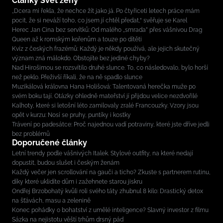
Články Svět ženy
„Dcera mi řekla, že nechce žít jako já. Po čtyřiceti letech práce mám
pocit, že si neváží toho, co jsem jí chtěl předat,“ svěřuje se Karel
Herec Jan Cina bez servítků: Od malého „smrada” přes vášnivou Drag
Queen až k romským kořenům a touze po dítěti
Kvíz z českých frazémů: Každý je někdy používá, ale jejich skutečný
význam zná málokdo. Obstojíte bez jediné chyby?
Nad Hirošimou se rozsvítilo druhé slunce. To, co následovalo, bylo horší
než peklo. Přeživší říkali, že na ně spadlo slunce
Muzikálová královna Hana Holišová: Talentovaná herečka muže po
svém boku tají. Otázky ohledně mateřství jí přijdou velice nezdvořilé
Kalhoty, které si letošní léto zamilovaly zralé Francouzky. Vzory jsou
opět v kurzu: Nosí se pruhy, puntíky i kostky
Trávení po padesátce: Proč najednou vadí potraviny, které jste dříve jedli
bez problémů
Doporučené články
Letní trendy podle vášnivých Italek. Stylové outfity, na které nedají
dopustit, budou slušet i českým ženám
Každý večer jen scrollování na gauči a ticho? Zkuste s partnerem rutinu,
díky které uklidíte dům i zažehnete starou jiskru
Ondřej Brzobohatý kvůli roli svého táty zhubnul 8 kilo: Drastický detox
na šťávách, masu a zelenině
Konec pohádky o bohatství z umělé inteligence? Slavný investor z filmu
Sázka na nejistotu věští trhům drsný pád