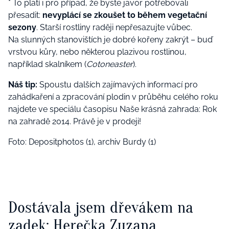
* To platí i pro případ, že byste javor potřebovali
přesadit:
nevyplácí se zkoušet to během vegetační
sezony
. Starší rostliny raději nepřesazujte vůbec.
Na slunných stanovištích je dobré kořeny zakrýt – buď
vrstvou kůry, nebo některou plazivou rostlinou,
například skalníkem (
Cotoneaster
).
Náš tip:
Spoustu dalších zajímavých informací pro
zahádkaření a zpracování plodin v průběhu celého roku
najdete ve speciálu časopisu Naše krásná zahrada: Rok
na zahradě 2014. Právě je v prodeji!
Foto: Depositphotos (1), archiv Burdy (1)
Dostávala jsem dřevákem na
zadek: Herečka Zuzana