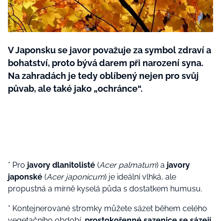
BurdaMedia
Tvoření
Extra
SVĚT ŽENY - 599 KČ
Rady a tipy
ROČNÍ PŘEDPLATNÉ SVĚT ŽENY +
V Japonsku se javor považuje za symbol zdraví a
SADA PRODUKTŮ MANA (10 ks)
bohatství, proto bývá darem při narození syna.
Na zahradách je tedy oblíbený nejen pro svůj
půvab, ale také jako „ochránce“.
* Pro
javory dlanitolisté
(
Acer palmatum
) a
javory
japonské
(
Acer japonicum
) je ideální vlhká, ale
propustná a mírně kyselá půda s dostatkem humusu.
* Kontejnerované stromky můžete sázet během celého
vegetačního období,
prostokořenné sazenice se sázejí