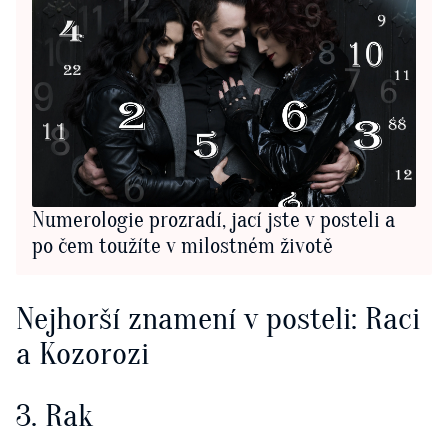
Numerologie prozradí, jací jste v posteli a
po čem toužíte v milostném životě
Nejhorší znamení v posteli: Raci
a Kozorozi
3. Rak