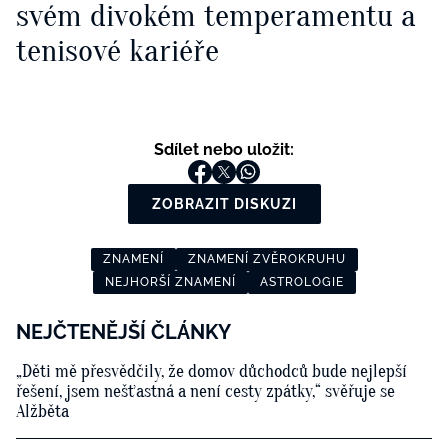
svém divokém temperamentu a
tenisové kariéře
Sdílet nebo uložit:
ZOBRAZIT DISKUZI
ZNAMENÍ
ZNAMENÍ ZVĚROKRUHU
NEJHORŠÍ ZNAMENÍ
ASTROLOGIE
NEJČTENĚJŠÍ ČLÁNKY
„Děti mě přesvědčily, že domov důchodců bude nejlepší
řešení, jsem nešťastná a není cesty zpátky,“ svěřuje se
Alžběta