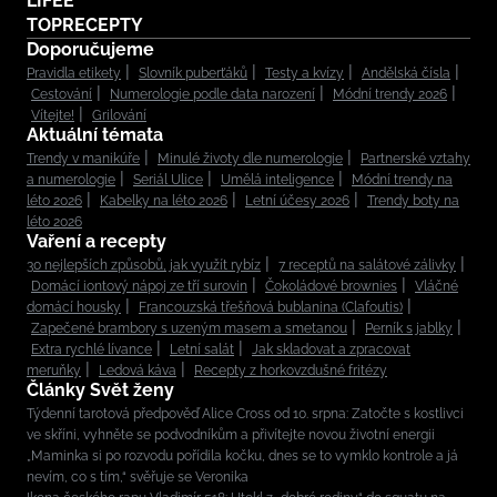
LIFEE
TOPRECEPTY
Doporučujeme
Pravidla etikety
Slovník puberťáků
Testy a kvízy
Andělská čísla
Cestování
Numerologie podle data narození
Módní trendy 2026
Vítejte!
Grilování
Aktuální témata
Trendy v manikúře
Minulé životy dle numerologie
Partnerské vztahy
a numerologie
Seriál Ulice
Umělá inteligence
Módní trendy na
léto 2026
Kabelky na léto 2026
Letní účesy 2026
Trendy boty na
léto 2026
Vaření a recepty
30 nejlepších způsobů, jak využít rybíz
7 receptů na salátové zálivky
Domácí iontový nápoj ze tří surovin
Čokoládové brownies
Vláčné
domácí housky
Francouzská třešňová bublanina (Clafoutis)
Zapečené brambory s uzeným masem a smetanou
Perník s jablky
Extra rychlé lívance
Letní salát
Jak skladovat a zpracovat
meruňky
Ledová káva
Recepty z horkovzdušné fritézy
Články Svět ženy
Týdenní tarotová předpověď Alice Cross od 10. srpna: Zatočte s kostlivci
ve skříni, vyhněte se podvodníkům a přivítejte novou životní energii
„Maminka si po rozvodu pořídila kočku, dnes se to vymklo kontrole a já
nevím, co s tím,“ svěřuje se Veronika