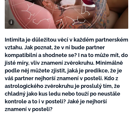
BurdaMedia
Tvoření
Extra
SVĚT ŽENY - 599 KČ
Rady a tipy
ROČNÍ PŘEDPLATNÉ SVĚT ŽENY +
SADA PRODUKTŮ MANA (10 ks)
Intimita je důležitou věcí v každém partnerském
vztahu. Jak poznat, že v ní bude partner
kompatibilní a shodnete se? I na to může mít, do
jisté míry, vliv znamení zvěrokruhu. Minimálně
podle něj můžete zjistit, jaká je predikce, že je
váš partner nejhorší znamení v posteli. Kdo z
astrologického zvěrokruhu je proslulý tím, že
chladný jako kus ledu nebo touží po neustále
kontrole a to i v posteli? Jaké je nejhorší
znamení v posteli?