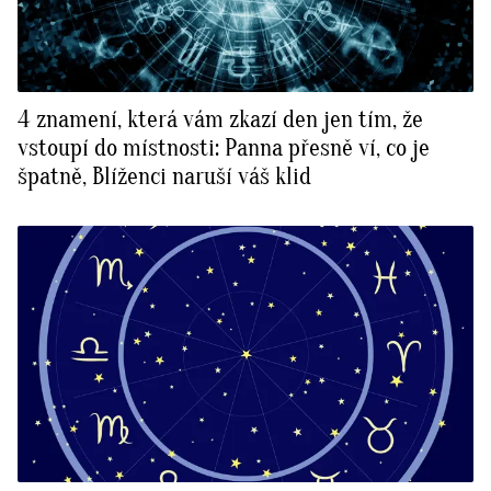
4 znamení, která vám zkazí den jen tím, že
vstoupí do místnosti: Panna přesně ví, co je
špatně, Blíženci naruší váš klid