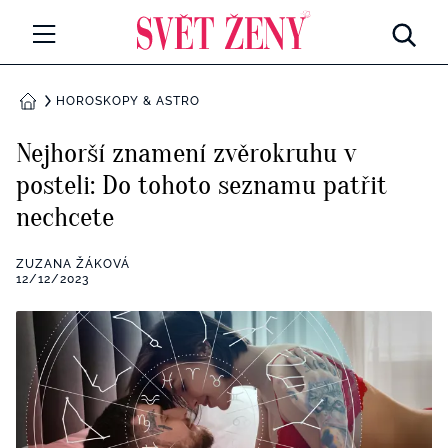
Svetzeny.cz
MÓDA A KRÁSA
HOROSKOPY & ASTRO
DOMŮ
CELEBRITY
Nejhorší znamení zvěrokruhu v
Všechny kategorie
posteli: Do tohoto seznamu patřit
RETROHUBKY
nechcete
Rozhovory
PSYCHOLOGIE
ZUZANA ŽÁKOVÁ
Všechny kategorie
12/12/2023
ZDRAVÍ
Seberozvoj
Všechny kategorie
ZÁBAVA
Životní styl
Všechny kategorie
BYDLENÍ
Testy a kvízy
Všechny kategorie