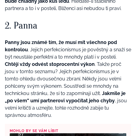
bude chladný jako kus ledu
. Hledáte-li stabilního
partnera a to i v posteli, Blíženci asi nebudou ti praví.
2. Panna
Panny jsou známé tím, že musí mít všechno pod
kontrolou
. Jejich perfekcionismus je pověstný a snaží se
být neustále perfektní a to mnohdy platí i v posteli.
Chtějí vždy odvést stoprocentní výkon
. Takže proč
jsou v tomto seznamu? Jejich perfekcionismus je v
tomto ohledu dvousečnou zbraní. Někdy jsou velmi
pohlceny svým výkonem. Soustředí se mnohdy na
technickou stránku, že si to zapomínají užít.
Jakmile je
„po všem“ umí partnerovi vypočítat jeho chyby
, jsou
velmi kritičtí a uznejte, tohle rozhodně zabije tu
správnou atmosféru.
MOHLO BY SE VÁM LÍBIT