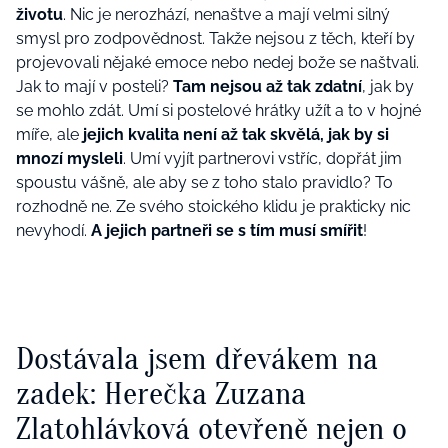
životu
. Nic je nerozhází, nenaštve a mají velmi silný
smysl pro zodpovědnost. Takže nejsou z těch, kteří by
projevovali nějaké emoce nebo nedej bože se naštvali.
Jak to mají v posteli?
Tam nejsou až tak zdatní
, jak by
se mohlo zdát. Umí si postelové hrátky užít a to v hojné
míře, ale
jejich kvalita není až tak skvělá, jak by si
mnozí mysleli
. Umí vyjít partnerovi vstříc, dopřát jim
spoustu vášně, ale aby se z toho stalo pravidlo? To
rozhodně ne. Ze svého stoického klidu je prakticky nic
nevyhodí.
A jejich partneři se s tím musí smířit
!
Dostávala jsem dřevákem na
zadek: Herečka Zuzana
Zlatohlávková otevřeně nejen o