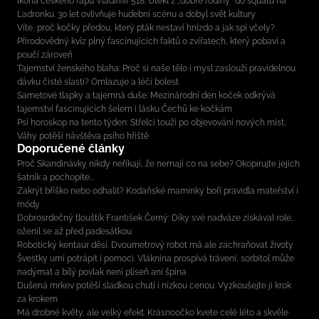
Ikona českého rapu Vladimír 518: Utekl z „dobré rodiny“ do squatu na
Ladronku. 30 let ovlivňuje hudební scénu a dobyl svět kultury
Víte, proč kočky předou, který pták nestaví hnízdo a jak spí včely?
Přírodovědný kvíz plný fascinujících faktů o zvířatech, který pobaví a
poučí zároveň
Tajemství ženského blaha: Proč si naše tělo i mysl zaslouží pravidelnou
dávku čisté slasti? Omlazuje a léčí bolest
Sametové tlapky a tajemná duše: Mezinárodní den koček odkrývá
tajemství fascinujících šelem i lásku Čechů ke kočkám
Psí horoskop na tento týden: Střelci touží po objevování nových míst,
Váhy potěší návštěva psího hřiště
Doporučené články
Proč Skandinávky nikdy neříkají, že nemají co na sebe? Okopírujte jejich
šatník a pochopíte...
Zakrýt bříško nebo odhalit? Kodaňské maminky boří pravidla mateřství i
módy
Dobrosrdečný tlouštík František Černý: Díky své nadváze získával role,
oženil se až před padesátkou
Robotický kentaur děsí. Dvoumetrový robot má ale zachraňovat životy
Švestky umí potrápit i pomoci. Vláknina prospívá trávení, sorbitol může
nadýmat a bílý povlak není plíseň ani špína
Dušená mrkev potěší sladkou chutí i nízkou cenou. Vyzkoušejte ji krok
za krokem
Má drobné květy, ale velký efekt. Krásnoočko kvete celé léto a skvěle