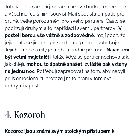
Toto vodní znamení je známo tím, že h
odně řeší emoce
a všechno, co s nimi souvisí
. Mají spoustu empatie pro
druhé, velké porozumění pro svého partnera. Často se
podřizují druhým a to například i svému partnerovi.
V
posteli berou vše vážně a zodpovědně
, mají pocit, že
jejich intuice jim říká přesně to, co partner potřebuje.
Jejich emoce a city je mohou hodně přemoci.
Navíc umí
být velmi majetničtí
, takže když se partner nechová tak,
jak chtějí,
mohou to špatně snášet, zvláště pak vztahy
na jednu noc
. Potřebují zapracovat na tom, aby nebyli
příliš emocionální, protože jim to brání v tom být
dobrými v posteli.
4. Kozoroh
Kozorozi jsou známí svým stoickým přístupem k