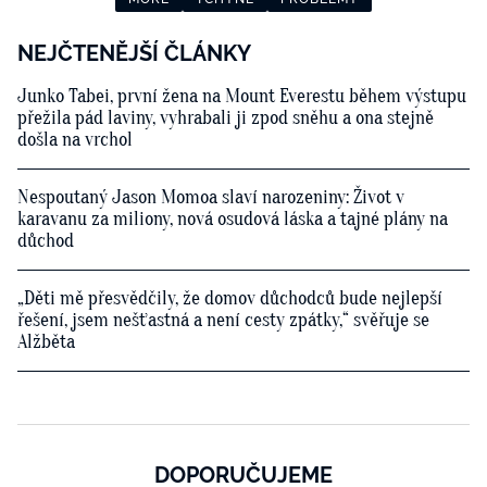
NEJČTENĚJŠÍ ČLÁNKY
Junko Tabei, první žena na Mount Everestu během výstupu
přežila pád laviny, vyhrabali ji zpod sněhu a ona stejně
došla na vrchol
Nespoutaný Jason Momoa slaví narozeniny: Život v
karavanu za miliony, nová osudová láska a tajné plány na
důchod
„Děti mě přesvědčily, že domov důchodců bude nejlepší
řešení, jsem nešťastná a není cesty zpátky,“ svěřuje se
Alžběta
DOPORUČUJEME