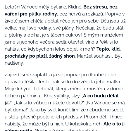
Letošní Vánoce měly být jiné. Klidné.
Bez stresu, bez
vaření pro půlku rodiny
, bez nervů a rozkazů. Poprvé v
životě jsem chtěla udělat něco jen pro sebe. Děti jsou už
velké, mají své rodiny, své plány. Nečekají, že budu stát
u plotny a obíhat je s tácem cukroví.
S mým manželem
jsme si jednoho večera sedli, otevřeli víno a řekli si to
nahlas, co kdybychom letos odjeli k moři?
Teplo, klid,
procházky po pláži, žádný shon
. Manžel souhlasil. Byl
nadšený.
Zájezd jsme zaplatili a já se poprvé po dlouhé době
opravdu těšila. Jenže pak se to dozvěděla jeho matka.
Moje tchyně
. Telefonát, který změnil atmosféru v domě
během pár minut. Křik, výčitky, slzy. „
A co budu dělat
já
?“ „Jak si to vůbec můžete dovolit?“ „Na Vánoce se má
být doma!“ Jako by svět končil tím, že nebudeme sedět
u stolu přesně podle jejích představ. Přitom děti jí hned
nabídly, že může být u nich. U kohokoli z nich.
Ale o to jí
vůbec nešlo
. Nechce řešení, chce kontrolu.