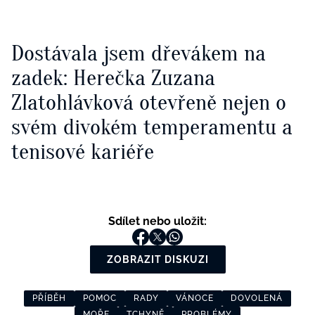
Dostávala jsem dřevákem na
zadek: Herečka Zuzana
Zlatohlávková otevřeně nejen o
svém divokém temperamentu a
tenisové kariéře
Sdílet nebo uložit:
ZOBRAZIT DISKUZI
PŘÍBĚH
POMOC
RADY
VÁNOCE
DOVOLENÁ
MOŘE
TCHYNĚ
PROBLÉMY