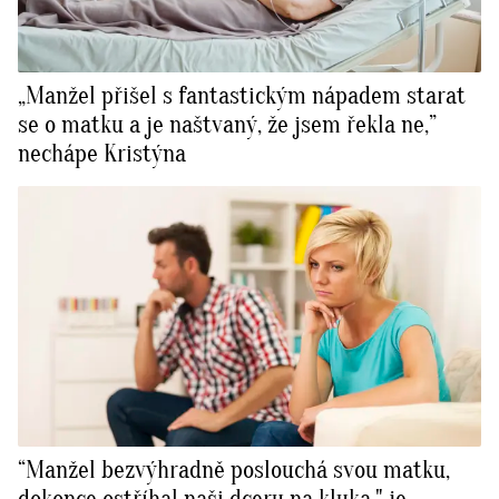
„Manžel přišel s fantastickým nápadem starat
se o matku a je naštvaný, že jsem řekla ne,”
nechápe Kristýna
“Manžel bezvýhradně poslouchá svou matku,