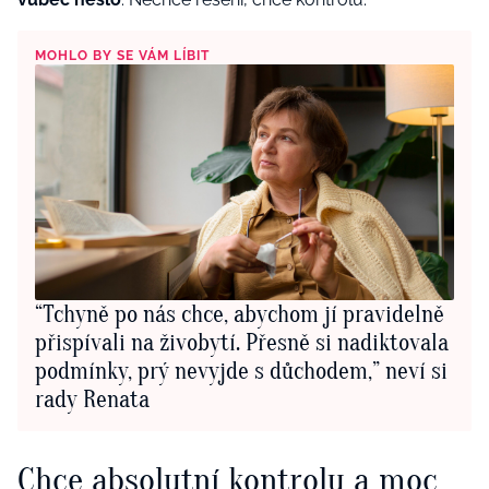
MOHLO BY SE VÁM LÍBIT
“Tchyně po nás chce, abychom jí pravidelně
přispívali na živobytí. Přesně si nadiktovala
podmínky, prý nevyjde s důchodem,” neví si
rady Renata
Chce absolutní kontrolu a moc