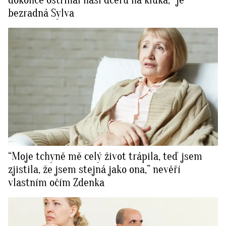
dokonce ostříhal naši dceru na kluka," je
bezradná Sylva
“Moje tchyně mě celý život trápila, teď jsem
zjistila, že jsem stejná jako ona,” nevěří
vlastním očím Zdenka