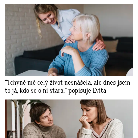
“Tchyně mě celý život nesnášela, ale dnes jsem
to já, kdo se o ni stará,” popisuje Evita