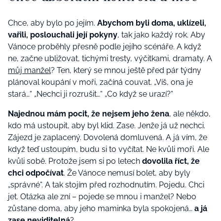
Chce, aby bylo po jejím.
Abychom byli doma, uklízeli,
vařili, poslouchali její pokyny
, tak jako každý rok. Aby
Vánoce proběhly přesně podle jejího scénáře. A když
ne, začne ubližovat, tichými tresty, výčitkami, dramaty. A
můj manžel
? Ten, který se mnou ještě před pár týdny
plánoval koupání v moři, začíná couvat. „Víš, ona je
stará…“ „Nechci ji rozrušit…“ „Co když se urazí?“
Najednou mám pocit, že nejsem jeho žena
, ale někdo,
kdo má ustoupit, aby byl klid. Zase. Jenže já už nechci.
Zájezd je zaplacený. Dovolená domluvená. A já vím, že
když teď ustoupím, budu si to vyčítat. Ne kvůli moři. Ale
kvůli sobě. Protože jsem si po letech
dovolila říct, že
chci odpočívat
. Že Vánoce nemusí bolet, aby byly
„správné“. A tak stojím před rozhodnutím. Pojedu. Chci
jet. Otázka ale zní – pojede se mnou i manžel? Nebo
zůstane doma, aby jeho maminka byla spokojená…
a já
zase neviditelná
?