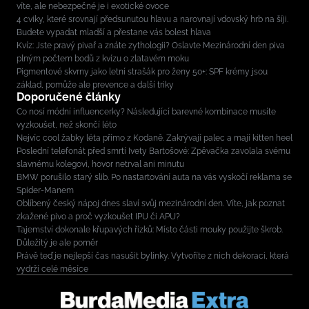
víte, ale nebezpečné je i exotické ovoce
4 cviky, které srovnají předsunutou hlavu a narovnají vdovský hrb na šíji.
Budete vypadat mladší a přestane vás bolest hlava
Kvíz: Jste pravý pivař a znáte zythologii? Oslavte Mezinárodní den piva
plným počtem bodů z kvízu o zlatavém moku
Pigmentové skvrny jako letní strašák pro ženy 50+: SPF krémy jsou
základ, pomůže ale prevence a další triky
Doporučené články
Co nosí módní influencerky? Následující barevné kombinace musíte
vyzkoušet, než skončí léto
Nejvíc cool žabky léta přímo z Kodaně. Zakrývají palec a mají kitten heel
Poslední telefonát před smrtí Ivety Bartošové: Zpěvačka zavolala svému
slavnému kolegovi, hovor netrval ani minutu
BMW porušilo starý slib. Po nastartování auta na vás vyskočí reklama se
Spider-Manem
Oblíbený český nápoj dnes slaví svůj mezinárodní den. Víte, jak poznat
zkažené pivo a proč vyzkoušet IPU či APU?
Tajemství dokonale křupavých řízků: Místo části mouky použijte škrob.
Důležitý je ale poměr
Právě teď je nejlepší čas nasušit bylinky. Vytvoříte z nich dekoraci, která
vydrží celé měsíce