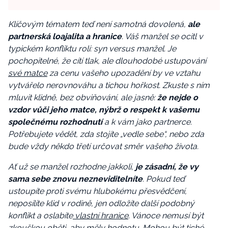
Klíčovým tématem teď není samotná dovolená,
ale
partnerská loajalita a hranice
. Váš manžel se ocitl v
typickém konfliktu rolí: syn versus manžel. Je
pochopitelné, že cítí tlak, ale dlouhodobé ustupování
své matce
za cenu vašeho upozadění by ve vztahu
vytvářelo nerovnováhu a tichou hořkost. Zkuste s ním
mluvit klidně, bez obviňování, ale jasně:
že nejde o
vzdor vůči jeho matce, nýbrž o respekt k vašemu
společnému rozhodnutí
a k vám jako partnerce.
Potřebujete vědět, zda stojíte „vedle sebe“, nebo zda
bude vždy někdo třetí určovat směr vašeho života.
Ať už se manžel rozhodne jakkoli,
je zásadní, že vy
sama sebe znovu nezneviditelníte
. Pokud teď
ustoupíte proti svému hlubokému přesvědčení,
neposílíte klid v rodině, jen odložíte další podobný
konflikt a oslabíte
vlastní hranice
. Vánoce nemusí být
zkouškou oběti, aby měly hodnotu. Mohou být tiché,