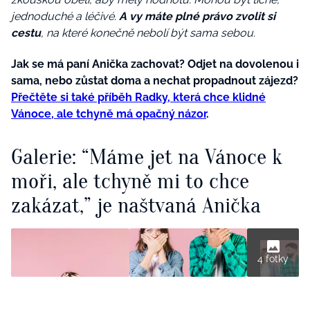
jednoduché a léčivé.
A vy máte plné právo zvolit si
cestu
, na které konečně nebolí být sama sebou.
Jak se má paní Anička zachovat? Odjet na dovolenou i
sama, nebo zůstat doma a nechat propadnout zájezd?
Přečtěte si také příběh Radky, která chce klidné
Vánoce, ale tchyně má opačný názor
.
Galerie: “Máme jet na Vánoce k
moři, ale tchyně mi to chce
zakázat,” je naštvaná Anička
4 fotky