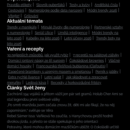
Pravidla etikety
Slovník puberťáků
Testy a kvízy
Andělská čísla
Cestování
Numerologie podle data narození
Módní trendy 2026
Vítejte!
Grilování
Aktuální témata
Trendy v manikúře
Minulé životy dle numerologie
Partnerské vztahy
a numerologie
Seriál Ulice
Umělá inteligence
Módní trendy na
léto 2026
Kabelky na léto 2026
Letní účesy 2026
Trendy boty na
léto 2026
Vaření a recepty
30 nejlepších způsobů, jak využít rybíz
7 receptů na salátové zálivky
Domácí iontový nápoj ze tří surovin
Čokoládové brownies
Vláčné
domácí housky
Francouzská třešňová bublanina (Clafoutis)
Zapečené brambory s uzeným masem a smetanou
Perník s jablky
Extra rychlé lívance
Letní salát
Jak skladovat a zpracovat
meruňky
Ledová káva
Recepty z horkovzdušné fritézy
Články Svět ženy
Zachránil 194 vojáků a přitom vážil jen pár set gramů. Holub Cher Ami se
stal legendou první světové války
„Po smrti manžela jsem začala znovu žít, děti mi ale říkají, že na něj
zapomínám,“ svěřuje se Věra
Rebel Sámer Issa: Vaňková ho zaučila, s Hanychovou prožil hodně
divokou jízdu, a přesto se stále spekuluje o jeho orientaci
Potraviny, které mohou domácím mazlíčkům ublížit: O čokoládě určitě