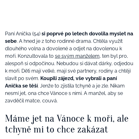
Paní Anička (54)
si poprvé po letech dovolila myslet na
sebe
. A hned je z toho rodinné drama. Chtěla využít
dlouhého volna a dovolené a odjet na dovolenou k
moři. Konzultovala to
se svým manželem
, ten byl pro,
alespoň si odpočinou. Nebudou si dávat dárky, odjedou
k moři. Děti mají velké, mají své partnery, rodiny a chtějí
slavit po svém.
Koupili zájezd, vše vybrali a paní
Anička se těší
. Jenže to zjistila tchyně a je zle. Nikam
nesmí jet, ona chce Vánoce s nimi. A manžel, aby se
zavděčil matce, couvá.
Máme jet na Vánoce k moři, ale
tchyně mi to chce zakázat