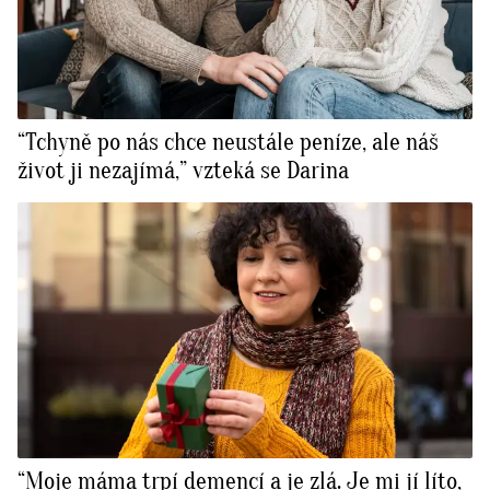
“Tchyně po nás chce neustále peníze, ale náš
život ji nezajímá,” vzteká se Darina
“Moje máma trpí demencí a je zlá. Je mi jí líto,