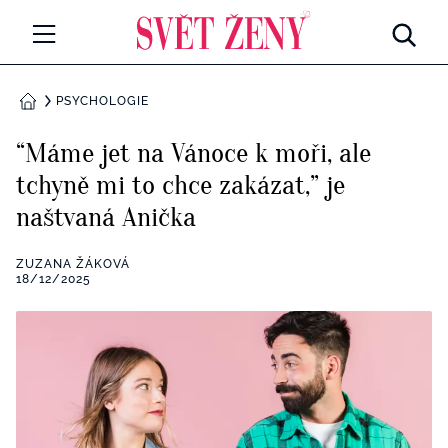
Svetzeny.cz
MÓDA A KRÁSA
PSYCHOLOGIE
DOMŮ
CELEBRITY
“Máme jet na Vánoce k moři, ale
Všechny kategorie
tchyně mi to chce zakázat,” je
RETROHUBKY
naštvaná Anička
Rozhovory
PSYCHOLOGIE
ZUZANA ŽÁKOVÁ
Všechny kategorie
18/12/2025
ZDRAVÍ
Seberozvoj
Všechny kategorie
ZÁBAVA
Životní styl
Všechny kategorie
BYDLENÍ
Testy a kvízy
Všechny kategorie