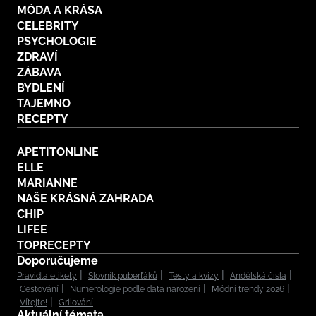
MÓDA A KRÁSA
CELEBRITY
PSYCHOLOGIE
ZDRAVÍ
ZÁBAVA
BYDLENÍ
TAJEMNO
RECEPTY
APETITONLINE
ELLE
MARIANNE
NAŠE KRÁSNÁ ZAHRADA
CHIP
LIFEE
TOPRECEPTY
Doporučujeme
Pravidla etikety
Slovník puberťáků
Testy a kvízy
Andělská čísla
Cestování
Numerologie podle data narození
Módní trendy 2026
Vítejte!
Grilování
Aktuální témata