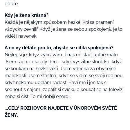
dobře.
Kdy je žena krásná?
Každá je nějakým způsobem hezká. Krása pramení
vždycky zevnitř. Když je žena se sebou spokojená, je to
vidět i navenek.
A co vy děláte pro to, abyste se cítila spokojená?
Nejlepší je, když vyhrávám. Jinak mi stačí úplně málo.
Jsem ráda za každý den – když vysvitne sluníčko, když
se koukám na hezké věci. Jsem vděčná za obyčejné
maličkosti. Jsem šťastná, když se vidím se svojí rodinou,
když někomu udělám radost. Baví mě i jen tak si
sednout s čajem, zapálit si svíčku a koukat se na televizi
nebo si číst. To mi dobíjí energii.
...CELÝ ROZHOVOR NAJDETE V ÚNOROVÉM SVĚTĚ
ŽENY.