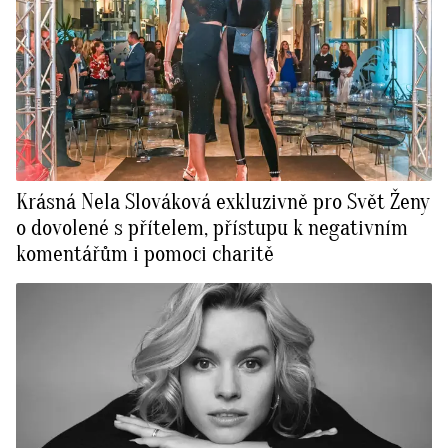
Krásná Nela Slováková exkluzivně pro Svět Ženy
o dovolené s přítelem, přístupu k negativním
komentářům i pomoci charitě