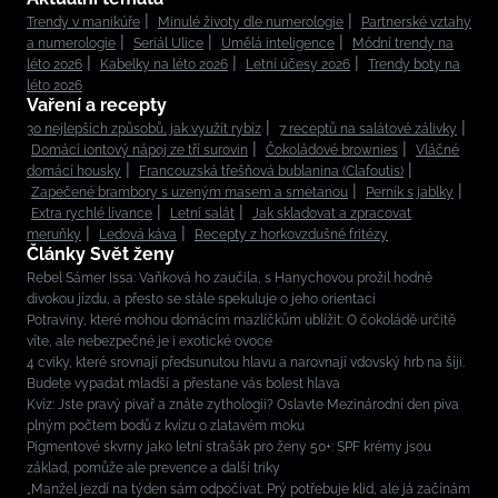
Trendy v manikúře
Minulé životy dle numerologie
Partnerské vztahy
a numerologie
Seriál Ulice
Umělá inteligence
Módní trendy na
léto 2026
Kabelky na léto 2026
Letní účesy 2026
Trendy boty na
léto 2026
Vaření a recepty
30 nejlepších způsobů, jak využít rybíz
7 receptů na salátové zálivky
Domácí iontový nápoj ze tří surovin
Čokoládové brownies
Vláčné
domácí housky
Francouzská třešňová bublanina (Clafoutis)
Zapečené brambory s uzeným masem a smetanou
Perník s jablky
Extra rychlé lívance
Letní salát
Jak skladovat a zpracovat
meruňky
Ledová káva
Recepty z horkovzdušné fritézy
Články Svět ženy
Rebel Sámer Issa: Vaňková ho zaučila, s Hanychovou prožil hodně
divokou jízdu, a přesto se stále spekuluje o jeho orientaci
Potraviny, které mohou domácím mazlíčkům ublížit: O čokoládě určitě
víte, ale nebezpečné je i exotické ovoce
4 cviky, které srovnají předsunutou hlavu a narovnají vdovský hrb na šíji.
Budete vypadat mladší a přestane vás bolest hlava
Kvíz: Jste pravý pivař a znáte zythologii? Oslavte Mezinárodní den piva
plným počtem bodů z kvízu o zlatavém moku
Pigmentové skvrny jako letní strašák pro ženy 50+: SPF krémy jsou
základ, pomůže ale prevence a další triky
„Manžel jezdí na týden sám odpočívat. Prý potřebuje klid, ale já začínám