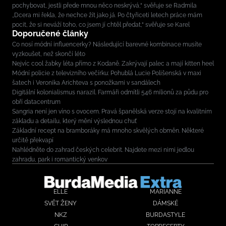
pochybovat, jestli přede mnou něco neskrývá,“ svěřuje se Radmila
„Dcera mi řekla, že nechce žít jako já. Po čtyřiceti letech práce mám
pocit, že si neváží toho, co jsem jí chtěl předat,“ svěřuje se Karel
Doporučené články
Co nosí módní influencerky? Následující barevné kombinace musíte
vyzkoušet, než skončí léto
Nejvíc cool žabky léta přímo z Kodaně. Zakrývají palec a mají kitten heel
Módní policie z televizního večírku: Pohublá Lucie Polišenská v maxi
šatech i Veronika Arichteva s ponožkami v sandálech
Digitální kolonialismus narazil. Farmáři odmítli 546 milionů za půdu pro
obří datacentrum
Sangria není jen víno s ovocem. Pravá španělská verze stojí na kvalitním
základu a detailu, který mění výslednou chuť
Základní recept na bramboráky má mnoho skvělých obměn. Některé
určitě překvapí
Nahlédněte do zahrad českých celebrit. Najdete mezi nimi jedlou
zahradu, park i romantický venkov
ELLE
MARIANNE
SVĚT ŽENY
DÁMSKÉ
NKZ
BURDASTYLE