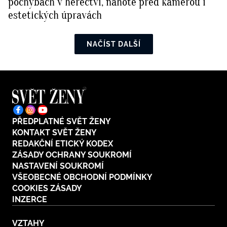
pochybách v herectví, nahotě před kamerou i
estetických úpravách
NAČÍST DALŠÍ
PŘEDPLATNÉ SVĚT ŽENY
KONTAKT SVĚT ŽENY
REDAKČNÍ ETICKÝ KODEX
ZÁSADY OCHRANY SOUKROMÍ
NASTAVENÍ SOUKROMÍ
VŠEOBECNÉ OBCHODNÍ PODMÍNKY
COOKIES ZÁSADY
INZERCE
VZTAHY