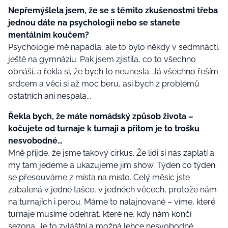
Nepřemýšlela jsem, že se s těmito zkušenostmi třeba
jednou dáte na psychologii nebo se stanete
mentálním koučem?
Psychologie mě napadla, ale to bylo někdy v sedmnácti,
ještě na gymnáziu. Pak jsem zjistila, co to všechno
obnáší, a řekla si, že bych to neunesla. Já všechno řeším
srdcem a věci si až moc beru, asi bych z problémů
ostatních ani nespala...
Řekla bych, že máte nomádský způsob života –
kočujete od turnaje k turnaji a přitom je to trošku
nesvobodné…
Mně přijde, že jsme takový cirkus. Že lidi si nás zaplatí a
my tam jedeme a ukazujeme jim show. Týden co týden
se přesouváme z místa na místo. Celý měsíc jste
zabalená v jedné tašce, v jedněch věcech, protože nám
na turnajích i perou. Máme to nalajnované – víme, které
turnaje musíme odehrát, které ne, kdy nám končí
sezona. Je to zvláštní a možná lehce nesvobodné.