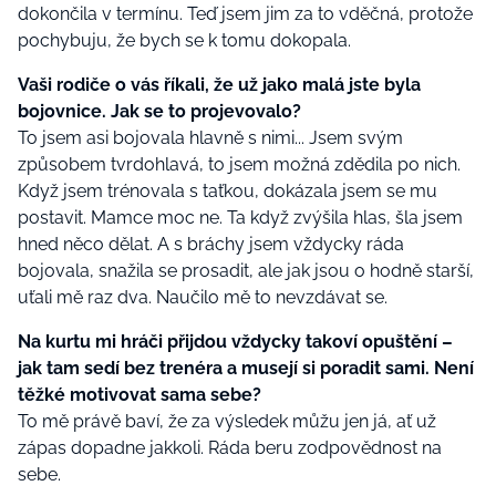
dokončila v termínu. Teď jsem jim za to vděčná, protože
pochybuju, že bych se k tomu dokopala.
Vaši rodiče o vás říkali, že už jako malá jste byla
bojovnice. Jak se to projevovalo?
To jsem asi bojovala hlavně s nimi... Jsem svým
způsobem tvrdohlavá, to jsem možná zdědila po nich.
Když jsem trénovala s taťkou, dokázala jsem se mu
postavit. Mamce moc ne. Ta když zvýšila hlas, šla jsem
hned něco dělat. A s bráchy jsem vždycky ráda
bojovala, snažila se prosadit, ale jak jsou o hodně starší,
uťali mě raz dva. Naučilo mě to nevzdávat se.
Na kurtu mi hráči přijdou vždycky takoví opuštění –
jak tam sedí bez trenéra a musejí si poradit sami. Není
těžké motivovat sama sebe?
To mě právě baví, že za výsledek můžu jen já, ať už
zápas dopadne jakkoli. Ráda beru zodpovědnost na
sebe.