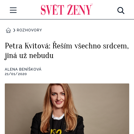
Svetzeny.cz
MÓDA A KRÁSA
ROZHOVORY
DOMŮ
CELEBRITY
Petra Kvitová: Řeším všechno srdcem,
Všechny kategorie
jiná už nebudu
RETROHUBKY
Rozhovory
ALENA BENÍŠKOVÁ
PSYCHOLOGIE
21/01/2020
Všechny kategorie
ZDRAVÍ
Seberozvoj
Všechny kategorie
ZÁBAVA
Životní styl
Všechny kategorie
BYDLENÍ
Testy a kvízy
Všechny kategorie