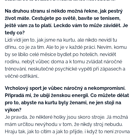
Na druhou stranu si někdo možná řekne, jak pestrý
život máte. Cestujete po světě, bavíte se tenisem,
ještě vám za to platí. Leckdo vám to může závidět. Je
tedy co?
Lidi vidí jen to, jak jsme na kurtu, ale nikdo nevidí tu
dřinu, co je za tím. Ale to je v každé práci. Nevím, komu
by se líbilo celé měsíce bydlet po hotelích, nevidět
rodinu, nebýt vůbec doma a k tomu zvládat náročné
trénování, neskutečné psychické vypětí při zápasech a
věčné odříkání…
Vrcholový sport je vůbec náročný a nekompromisní.
Připradá mi, že ubíjí ženskou energii. Co můžete dělat
pro to, abyste na kurtu byly ženami, ne jen stoji na
výkon?
Je pravda, že některé holky jsou skoro stroje. Já možná
mám určitou nevýhodu v tom, že nikdy stroj nebudu.
Hraju tak, jak to cítím a jak to přijde, i když to není zrovna