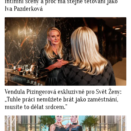
intimní scény a proč má stejné tetování jako
Iva Pazderková
Vendula Pizingerová exkluzivně pro Svět Ženy:
„Tuhle práci nemůžete brát jako zaměstnání,
musíte to dělat srdcem.”