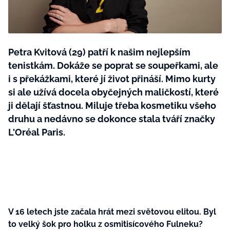
BurdaMedia
Tvoření
Extra
SVĚT ŽENY - 599 KČ
Rady a tipy
ROČNÍ PŘEDPLATNÉ SVĚT ŽENY +
Petra Kvitová (29) patří k našim nejlepším
SADA PRODUKTŮ MANA (10 ks)
tenistkám. Dokáže se poprat se soupeřkami, ale
i s překážkami, které jí život přináší. Mimo kurty
si ale užívá docela obyčejných maličkostí, které
ji dělají šťastnou. Miluje třeba kosmetiku všeho
druhu a nedávno se dokonce stala tváří značky
L'Oréal Paris.
V 16 letech jste začala hrát mezi světovou elitou. Byl
to velký šok pro holku z osmitisícového Fulneku?