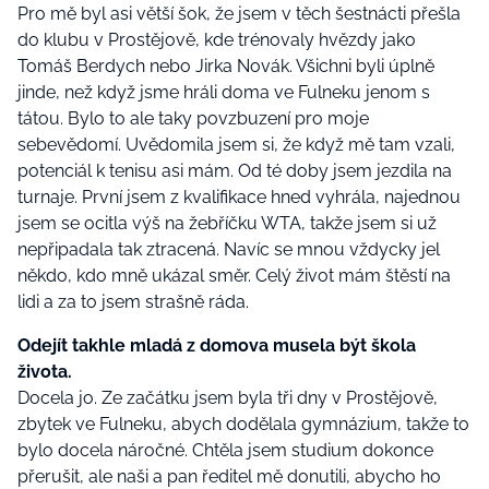
Pro mě byl asi větší šok, že jsem v těch šestnácti přešla
do klubu v Prostějově, kde trénovaly hvězdy jako
Tomáš Berdych nebo Jirka Novák. Všichni byli úplně
jinde, než když jsme hráli doma ve Fulneku jenom s
tátou. Bylo to ale taky povzbuzení pro moje
sebevědomí. Uvědomila jsem si, že když mě tam vzali,
potenciál k tenisu asi mám. Od té doby jsem jezdila na
turnaje. První jsem z kvalifikace hned vyhrála, najednou
jsem se ocitla výš na žebříčku WTA, takže jsem si už
nepřipadala tak ztracená. Navíc se mnou vždycky jel
někdo, kdo mně ukázal směr. Celý život mám štěstí na
lidi a za to jsem strašně ráda.
Odejít takhle mladá z domova musela být škola
života.
Docela jo. Ze začátku jsem byla tři dny v Prostějově,
zbytek ve Fulneku, abych dodělala gymnázium, takže to
bylo docela náročné. Chtěla jsem studium dokonce
přerušit, ale naši a pan ředitel mě donutili, abycho ho