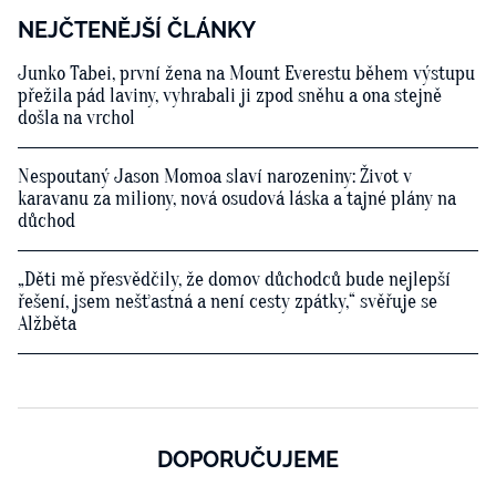
NEJČTENĚJŠÍ ČLÁNKY
Junko Tabei, první žena na Mount Everestu během výstupu
přežila pád laviny, vyhrabali ji zpod sněhu a ona stejně
došla na vrchol
Nespoutaný Jason Momoa slaví narozeniny: Život v
karavanu za miliony, nová osudová láska a tajné plány na
důchod
„Děti mě přesvědčily, že domov důchodců bude nejlepší
řešení, jsem nešťastná a není cesty zpátky,“ svěřuje se
Alžběta
DOPORUČUJEME