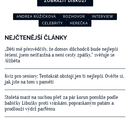
ZOBRAZIT DISKUZI
ANDREA RŮŽIČKOVÁ
ROZHOVOR
INTERVIEW
CELEBRITY
HEREČKA
NEJČTENĚJŠÍ ČLÁNKY
„Děti mě přesvědčily, že domov důchodců bude nejlepší
řešení, jsem nešťastná a není cesty zpátky,“ svěřuje se
Alžběta
Kvíz pro seniory: Tentokrát obstojí jen ti nejlepší. Ověřte si,
jak jste na tom s pamětí
Stoletá mast na suchou pleť za pár korun pomůže podle
babičky Libušky proti vráskám, popraskaným patám a
prodlouží výdrž parfému