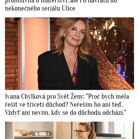
promluvila o mateřství, ale i o návratu do
nekonečného seriálu Ulice
Ivana Chýlková pro Svět Ženy: "Proč bych měla
řešit ve třiceti důchod? Neřeším ho ani teď.
Vždyť ani nevím, kdy se do důchodu odchází."