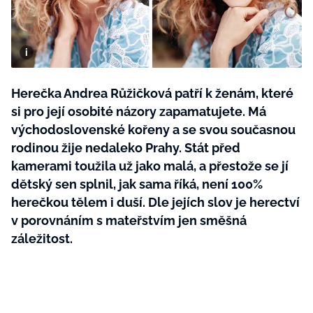
BurdaMedia
Tvoření
Extra
SVĚT ŽENY - 599 KČ
Rady a tipy
ROČNÍ PŘEDPLATNÉ SVĚT ŽENY +
SADA PRODUKTŮ MANA (10 ks)
Herečka Andrea Růžičková patří k ženám, které
si pro její osobité názory zapamatujete. Má
východoslovenské kořeny a se svou současnou
rodinou žije nedaleko Prahy. Stát před
kamerami toužila už jako malá, a přestože se jí
dětský sen splnil, jak sama říká, není 100%
herečkou tělem i duší. Dle jejích slov je herectví
v porovnáním s mateřstvím jen směšná
záležitost.