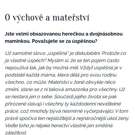
O výchově a mateřství
Jste velmi obsazovanou herečkou a dvojnásobnou
maminkou. Považujete se za úspěšnou?
Už samotné slovo „úspěšná“ je diskutabilní. Protože co
je vlastně úspěch? Myslím si, že se ten pojem často
nepoužívá tak, jak by možná měl. Vždyť úspěšná je v
podstatě každá máma, která dělá pro svou rodinu
všechno, co může. Mateřství v ženě obvykle něco
změní, stane se z ní taková amazonka pro všechny. Už
se nestará jen o sebe. Součástí jejího života se pak
přirozeně stávají i všechny ty každodenní neviditelné
práce, což mnohdy bývá nesmírně vyčerpávající. V tom
právě spočívá ten nejsložitější a nejnáročnější úkol ženy.
Vedle toho je nějaké herectví vlastně jen směšná
záležitost.