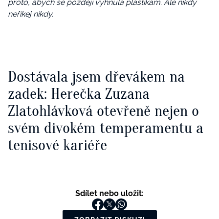
proto, abych se později vyhnula plastikám. Ale nikdy
neříkej nikdy.
Dostávala jsem dřevákem na
zadek: Herečka Zuzana
Zlatohlávková otevřeně nejen o
svém divokém temperamentu a
tenisové kariéře
Sdílet nebo uložit: