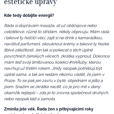
estetické úpravy
Kde tedy dobíjíte energii?
Ráda si dopřávám masáže, ať už obličejové nebo
celotělové, různě to střídám, někdy objevuju. Mám ráda
i takové ty holčičí věci, zajít si na drink s kamarádkou,
navštívit parfumerii, okouknout krémy a takové ty hezké,
líbivé záležitosti. Jen tak si pokecat o těch úplně
povrchních ženských věcech, zkrátka vypnout. Dokonce
mám teď svoji limitovanou kolekci #nARuby, kterou
navrhuji už třetím rokem. Jindy naopak potřebuji být
úplně sama, a tak ani nedám nikomu vědět, že jsem v
Praze. To se pak jen zavřu v bytě, objednám si jídlo a
jsem. Snažím se zkrátka nacítit, co je pro mě v daný
okamžik nejlepší – zda je to zrovna společnost druhých,
nebo naopak klid a samota.
Zmínila jste věk. Řada žen s přibývajícími roky