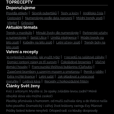
TOPRECEPTY
Doporučujeme
Pravidla etikety
Slovník puberťáků
Testy a kvízy
Andělská čísla
Cestování
Numerologie podle data narození
Módní trendy 2026
Vítejte!
Grilování
Aktuální témata
Trendy v manikúře
Minulé životy dle numerologie
Partnerské vztahy
a numerologie
Seriál Ulice
Umělá inteligence
Módní trendy na
léto 2026
Kabelky na léto 2026
Letní účesy 2026
Trendy boty na
léto 2026
Vaření a recepty
30 nejlepších způsobů, jak využít rybíz
7 receptů na salátové zálivky
Domácí iontový nápoj ze tří surovin
Čokoládové brownies
Vláčné
domácí housky
Francouzská třešňová bublanina (Clafoutis)
Zapečené brambory s uzeným masem a smetanou
Perník s jablky
Extra rychlé lívance
Letní salát
Jak skladovat a zpracovat
meruňky
Ledová káva
Recepty z horkovzdušné fritézy
Články Svět ženy
Kvíz z antonym: Myslíte si, že opaky zvládáte levou zadní? Méně
obvyklá slova vás možná zaskočí
Plastiky přiznávala s humorem, od mužů zažívala rány a do třetice našla
toho pravého: Dramatický i zářivý život královny swingu Evy Pilarové
Prášky bolest kolene nevyřeší. Ortoped radí, co klouby doopravdy