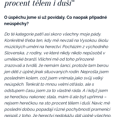
procent tělem i duší“
O úspěchu jsme si už povídaly. Co naopak případné
neúspěchy?
Do té kategorie patří asi skoro všechny moje pády.
Konkrétně třeba ten, kdy mě nevzali na Vysokou školu
múzických umění na herectví. Pocházím z východního
Slovenska, z rodiny, ve které nikdy nikdo nepůsobil v
umělecké branži. Všichni mě od toho přirozeně
zrazovali
a tvrdili, že nemám šanci, protože tam berou
jen děti z úplně jinak situovaných rodin. Neprošla jsem
posledním kolem, což jsem vnímala jako svůj velký
neúspěch. Tenkrát to mnou velmi otřáslo, ale s
odstupem času jsem za to vlastně ráda. A i když jsem
se herečkou nakonec stala, mám-li ale být upřímná –
nejsem herečkou na sto procent tělem i duší. Navíc mě
poslední dobou popadají různé pochybnosti pramenící
nejspíš z toho, že herectví nedokážu dát úplně všechno.