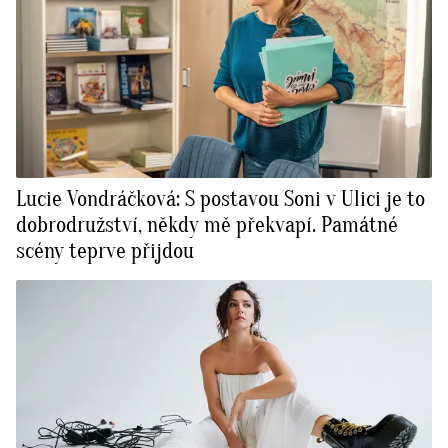
Lucie Vondráčková: S postavou Soni v Ulici je to
dobrodružství, někdy mě překvapí. Památné
scény teprve přijdou