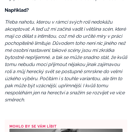
Například?
Třeba nahotu, kterou v rámci svých rolí nedokážu
akceptovat. A teď už mi začíná vadit i většina scén, které
mají co dělat s intimitou, což mě do určité míry v práci
pochopitelně limituje. Důvodem toho není nic jiného než
mé osobní nastavení; takové scény jsou mi zkrátka
bytostně nepříjemné, a tak se může snadno stát, že kvůli
tomu nebudu moci přijmout nějakou jinak zajímavou
roli a můj herecký svět se postupně smrskne do velmi
úzkého výběru. Počítám i s touhle variantou, ale tím to
pak může být vzácnější, upřímnější. I kvůli tomu
nespoléhám jen na herectví a snažím se rozvíjet ve více
směrech.
MOHLO BY SE VÁM LÍBIT