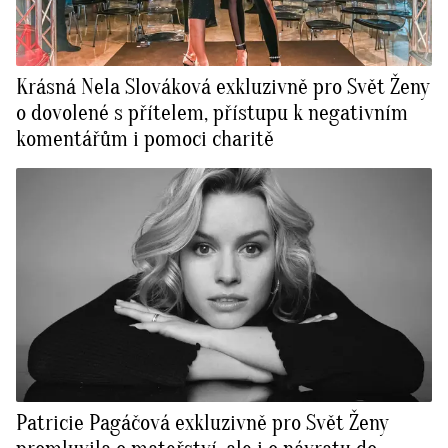
Krásná Nela Slováková exkluzivně pro Svět Ženy
o dovolené s přítelem, přístupu k negativním
komentářům i pomoci charitě
Patricie Pagáčová exkluzivně pro Svět Ženy