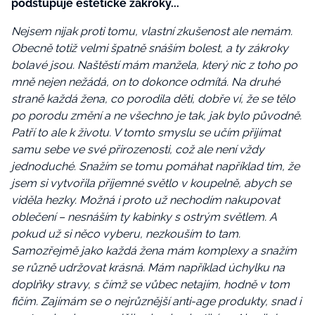
podstupuje estetické zákroky...
Nejsem nijak proti tomu, vlastní zkušenost ale nemám.
Obecně totiž velmi špatně snáším bolest, a ty zákroky
bolavé jsou. Naštěstí mám manžela, který nic z toho po
mně nejen nežádá, on to dokonce odmítá. Na druhé
straně každá žena, co porodila děti, dobře ví, že se tělo
po porodu změní a ne všechno je tak, jak bylo původně.
Patří to ale k životu. V tomto smyslu se učím přijímat
samu sebe ve své přirozenosti, což ale není vždy
jednoduché. Snažím se tomu pomáhat například tím, že
jsem si vytvořila příjemné světlo v koupelně, abych se
viděla hezky. Možná i proto už nechodím nakupovat
oblečení – nesnáším ty kabinky s ostrým světlem. A
pokud už si něco vyberu, nezkouším to tam.
Samozřejmě jako každá žena mám komplexy a snažím
se různě udržovat krásná. Mám například úchylku
na
doplňky stravy, s čímž se vůbec netajím, hodně v tom
fičím. Zajímám se o nejrůznější anti-age produkty, snad i