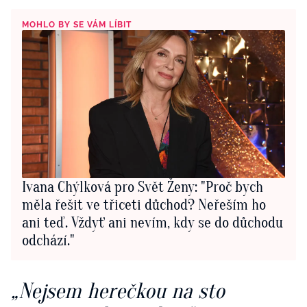
MOHLO BY SE VÁM LÍBIT
Ivana Chýlková pro Svět Ženy: "Proč bych
měla řešit ve třiceti důchod? Neřeším ho
ani teď. Vždyť ani nevím, kdy se do důchodu
odchází."
„Nejsem herečkou na sto