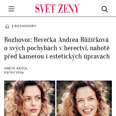
Svetzeny.cz
MÓDA A KRÁSA
ROZHOVORY
DOMŮ
CELEBRITY
Rozhovor: Herečka Andrea Růžičková
Všechny kategorie
o svých pochybách v herectví, nahotě
RETROHUBKY
před kamerou i estetických úpravách
Rozhovory
PSYCHOLOGIE
ANETA AKGÜL
Všechny kategorie
03/01/2024
ZDRAVÍ
Seberozvoj
Všechny kategorie
ZÁBAVA
Životní styl
Všechny kategorie
BYDLENÍ
Testy a kvízy
Všechny kategorie