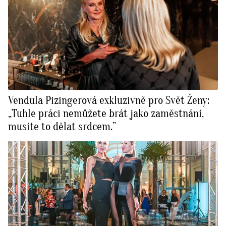
Vendula Pizingerová exkluzivně pro Svět Ženy:
„Tuhle práci nemůžete brát jako zaměstnání,
musíte to dělat srdcem.”