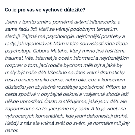
Co je pro vás ve výchově důležité?
Jsem v tomto směru poměrně aktivní influencerka a
sama řadu lidí, kteří se věnují podobným tématům,
sleduji. Zajímá mě psychologie, nejrůznější postřehy a
rady, jak vychovávat. Mám v této souvislosti ráda třeba
psychologa Gabora Matého, který mimo jiné řeší téma
traumat. Víte, internet je oceán informací a nejrůznějších
rozprav o tom, jací rodiče bychom měli být a jaké by
měly být naše děti. Všechno se dnes velmi dramaticky
řeší a označuje jako černé, nebo bílé, což v konečném
důsledku jen zbytečně rozděluje společnost. Přitom ta
cesta spočívá v obyčejné diskusi a vzájemná shoda leží
někde
uprostřed. Často si stěžujeme, jaké jsou děti, ale
zapomínáme na to, jací jsme my sami. A to je vidět i na
vyhrocených komentářích, kde jedni dehonestují druhé.
Každý z nás ale vnímá svět po svém, je normální mít jiný
názor.