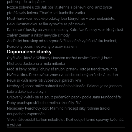
potřebují. Je to i spánek
Pozice bohyně u zdi: Jak posílit stehna a pánevní dno, aniž byste
přetěžovaly kolena. Zbavíte se i kachního zadku
Must-have kosmetické produkty, bez kterých se v létě neobejdete:
Celou kosmetickou tašku vybavíte za pár stovek
Rafinované kostky po vzoru princezny Kate. Nadčasový vzor, který sluší i
zralým ženám a nikdy nevyjde z módy
Andělský horoskop od 10. srpna: Štíři konečně vyřeší otázku bydlení,
Kozorohy potěší nečekaný pracovní zájem
Doporučené články
Čtyři věci, které o Whitney Houston možná nevíte: Odmítl ji bratr
Michaela Jacksona a měla milenku
Proč si ženy pořizují druhý zásnubní prsten? Toto je trend travel ring
Hvězda filmu Rebelové se znovu vrací do oblíbených šedesátek: Jan
Révai si kvůli nové roli vypěstoval parádní knír
Neobvyklý robot může nahradit nočního hlídače. Balancuje na jednom
kole a dokonce cítí plyn
Grilovaný květák se salsou z pečených paprik podle Jana Punčocháře:
Doby prachsprostého hermelínu skončily, říká
Nepečený tvarohový dort: Maminčin recept díky rodinné tradici
neupadne v zapomnění
Vřes může zdobit balkon několik let. Rozhoduje hlavně správný květináč
a zálivka