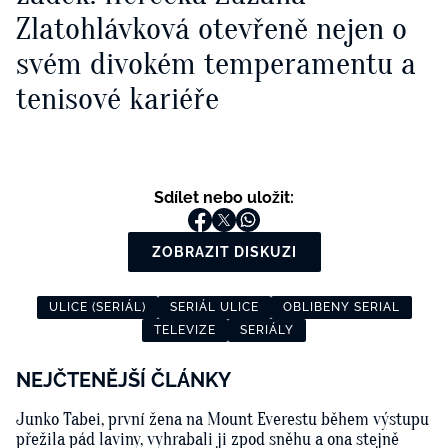
Zlatohlávková otevřeně nejen o
svém divokém temperamentu a
tenisové kariéře
Sdílet nebo uložit:
ZOBRAZIT DISKUZI
ULICE (SERIÁL)
SERIÁL ULICE
OBLIBENY SERIAL
TELEVIZE
SERIÁLY
NEJČTENĚJŠÍ ČLÁNKY
Junko Tabei, první žena na Mount Everestu během výstupu
přežila pád laviny, vyhrabali ji zpod sněhu a ona stejně