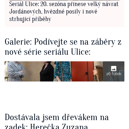
Seriál Ulice: 20. sezóna přinese velký návrat
Jordánových, hvězdné posily i nové
strhující příběhy
Galerie: Podívejte se na záběry z
nové série seriálu Ulice:
26 fotek
Dostávala jsem dřevákem na
zadek: Herečka Zuzana