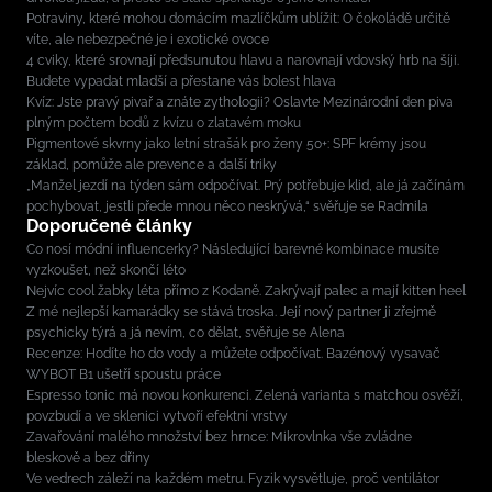
Potraviny, které mohou domácím mazlíčkům ublížit: O čokoládě určitě
víte, ale nebezpečné je i exotické ovoce
4 cviky, které srovnají předsunutou hlavu a narovnají vdovský hrb na šíji.
Budete vypadat mladší a přestane vás bolest hlava
Kvíz: Jste pravý pivař a znáte zythologii? Oslavte Mezinárodní den piva
plným počtem bodů z kvízu o zlatavém moku
Pigmentové skvrny jako letní strašák pro ženy 50+: SPF krémy jsou
základ, pomůže ale prevence a další triky
„Manžel jezdí na týden sám odpočívat. Prý potřebuje klid, ale já začínám
pochybovat, jestli přede mnou něco neskrývá,“ svěřuje se Radmila
Doporučené články
Co nosí módní influencerky? Následující barevné kombinace musíte
vyzkoušet, než skončí léto
Nejvíc cool žabky léta přímo z Kodaně. Zakrývají palec a mají kitten heel
Z mé nejlepší kamarádky se stává troska. Její nový partner ji zřejmě
psychicky týrá a já nevím, co dělat, svěřuje se Alena
Recenze: Hodíte ho do vody a můžete odpočívat. Bazénový vysavač
WYBOT B1 ušetří spoustu práce
Espresso tonic má novou konkurenci. Zelená varianta s matchou osvěží,
povzbudí a ve sklenici vytvoří efektní vrstvy
Zavařování malého množství bez hrnce: Mikrovlnka vše zvládne
bleskově a bez dřiny
Ve vedrech záleží na každém metru. Fyzik vysvětluje, proč ventilátor