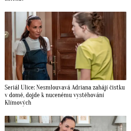
Seriál Ulice: Nesmlouvavá Adriana zahájí čistku
v domě, dojde k nucenému vystěhování
Klímových