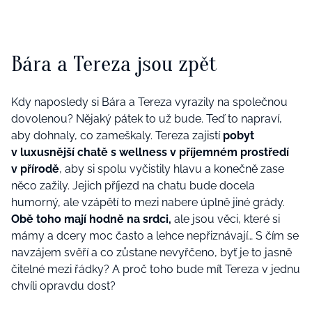
Bára a Tereza jsou zpět
Kdy naposledy si Bára a Tereza vyrazily na společnou
dovolenou? Nějaký pátek to už bude. Teď to napraví,
aby dohnaly, co zameškaly. Tereza zajistí
pobyt
v luxusnější chatě s wellness v příjemném prostředí
v přírodě
, aby si spolu vyčistily hlavu a konečně zase
něco zažily. Jejich příjezd na chatu bude docela
humorný, ale vzápětí to mezi nabere úplně jiné grády.
Obě toho mají hodně na srdci,
ale jsou věci, které si
mámy a dcery moc často a lehce nepřiznávají… S čím se
navzájem svěří a co zůstane nevyřčeno, byť je to jasně
čitelné mezi řádky? A proč toho bude mít Tereza v jednu
chvíli opravdu dost?