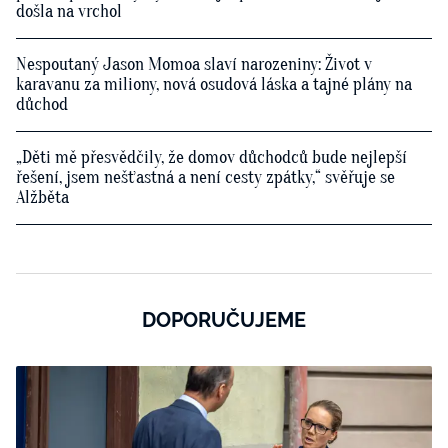
došla na vrchol
Nespoutaný Jason Momoa slaví narozeniny: Život v
karavanu za miliony, nová osudová láska a tajné plány na
důchod
„Děti mě přesvědčily, že domov důchodců bude nejlepší
řešení, jsem nešťastná a není cesty zpátky,“ svěřuje se
Alžběta
DOPORUČUJEME