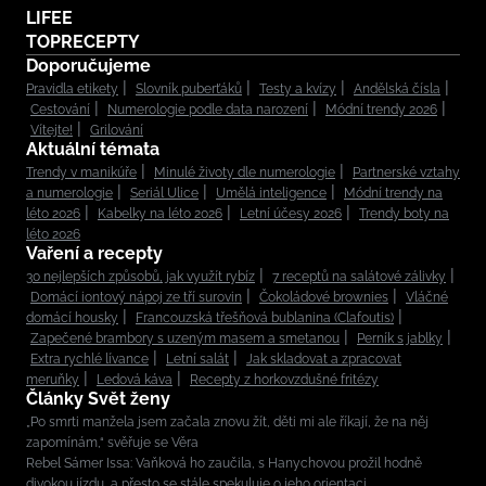
LIFEE
TOPRECEPTY
Doporučujeme
Pravidla etikety
Slovník puberťáků
Testy a kvízy
Andělská čísla
Cestování
Numerologie podle data narození
Módní trendy 2026
Vítejte!
Grilování
Aktuální témata
Trendy v manikúře
Minulé životy dle numerologie
Partnerské vztahy
a numerologie
Seriál Ulice
Umělá inteligence
Módní trendy na
léto 2026
Kabelky na léto 2026
Letní účesy 2026
Trendy boty na
léto 2026
Vaření a recepty
30 nejlepších způsobů, jak využít rybíz
7 receptů na salátové zálivky
Domácí iontový nápoj ze tří surovin
Čokoládové brownies
Vláčné
domácí housky
Francouzská třešňová bublanina (Clafoutis)
Zapečené brambory s uzeným masem a smetanou
Perník s jablky
Extra rychlé lívance
Letní salát
Jak skladovat a zpracovat
meruňky
Ledová káva
Recepty z horkovzdušné fritézy
Články Svět ženy
„Po smrti manžela jsem začala znovu žít, děti mi ale říkají, že na něj
zapomínám,“ svěřuje se Věra
Rebel Sámer Issa: Vaňková ho zaučila, s Hanychovou prožil hodně
divokou jízdu, a přesto se stále spekuluje o jeho orientaci