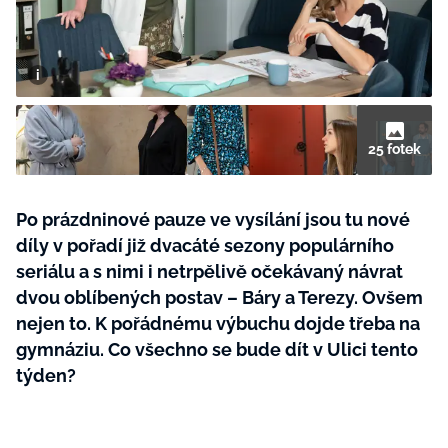
BurdaMedia
Tvoření
Extra
SVĚT ŽENY - 599 KČ
Rady a tipy
ROČNÍ PŘEDPLATNÉ SVĚT ŽENY +
SADA PRODUKTŮ MANA (10 ks)
25 fotek
Po prázdninové pauze ve vysílání jsou tu nové
díly v pořadí již dvacáté sezony populárního
seriálu a s nimi i netrpělivě očekávaný návrat
dvou oblíbených postav – Báry a Terezy. Ovšem
nejen to. K pořádnému výbuchu dojde třeba na
gymnáziu. Co všechno se bude dít v Ulici tento
týden?