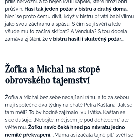
příliš nervózní, a to nejen kvůli kapele, které hrozí obří
průšvih.
Hasí tak jeden požár v bistru a druhý doma.
Není se proto čemu divit, když v bistru přivítá babi Vilmu
jako svou záchranu a spásu. S čím se jí svěří a kde
všude mu to začíná skřípat?
A Vendula? S tou docela
zamává zjištění, že
v bistru hasili i skutečný požár…
Žofka a Michal na stopě
obrovského tajemství
Žofka a Michal bez sebe nedají ani ránu, a to za sebou
mají společné dva týdny na chatě Petra Kaštana. Jak se
tam měli? To by hodně zajímalo Ivu i Vítka. Kaštan se
sice dušuje: „Nebojte, měl jsem je pod dohledem,“ ale
věřte mu.
Žofku navíc čeká hned po návratu jedno
nemilé překvapení.
„Máma asi začala tajně pít,“ svěří se