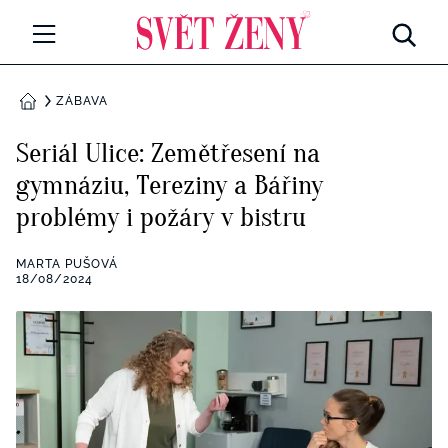
Svetzeny.cz
MÓDA A KRÁSA
ZÁBAVA
DOMŮ
CELEBRITY
Seriál Ulice: Zemětřesení na
Všechny kategorie
gymnáziu, Tereziny a Bářiny
RETROHUBKY
problémy i požáry v bistru
Rozhovory
PSYCHOLOGIE
MARTA PUŠOVÁ
Všechny kategorie
18/08/2024
ZDRAVÍ
Seberozvoj
Všechny kategorie
ZÁBAVA
Životní styl
Všechny kategorie
BYDLENÍ
Testy a kvízy
Všechny kategorie