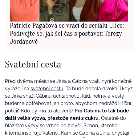
Patricie Pagáčová se vrací do seriálu Ulice:
Podívejte se, jak šel čas s postavou Terezy
Jordánové
Svatební cesta
Před dvěma měsíci se Jirka a Gábina vzali, nyní konečně
vyrážejí na
svatební cestu
. Ta bude docela divoká, i když
se Jirka snaží Gábinu uchlácholit: „Klid, helmy a vesty
budeme potřebovat jen proto, abychom nedráždili říční
policii.“ Kdo by mu to ale věřil?
Pro Gábinu to tak bude
další velká výzva, přestože není z cukru.
Ostatně do
bláznivé výzvy se vrhne po hlavě i Šimon, kterého
k tomu inspiruje Valerie… Kam se Gábina a Jirka chystají