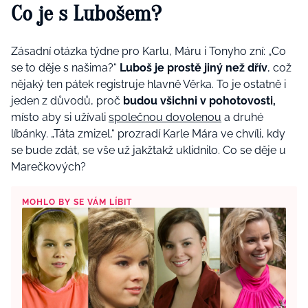
Co je s Lubošem?
Zásadní otázka týdne pro Karlu, Máru i Tonyho zní: „Co
se to děje s našima?“
Luboš je prostě jiný než dřív
, což
nějaký ten pátek registruje hlavně Věrka. To je ostatně i
jeden z důvodů, proč
budou všichni v pohotovosti,
místo aby si užívali
společnou dovolenou
a druhé
líbánky. „Táta zmizel,“ prozradí Karle Mára ve chvíli, kdy
se bude zdát, se vše už jakžtakž uklidnilo. Co se děje u
Marečkových?
MOHLO BY SE VÁM LÍBIT