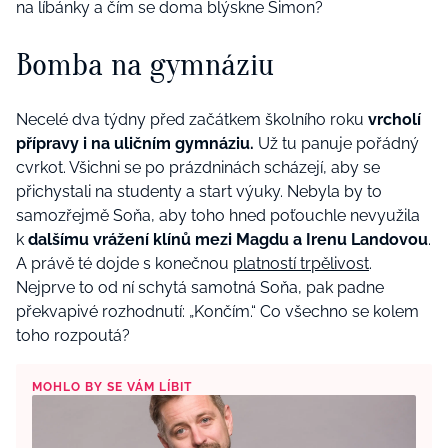
na líbánky a čím se doma blýskne Šimon?
Bomba na gymnáziu
Necelé dva týdny před začátkem školního roku
vrcholí
přípravy i na uličním gymnáziu.
Už tu panuje pořádný
cvrkot. Všichni se po prázdninách scházejí, aby se
přichystali na studenty a start výuky. Nebyla by to
samozřejmě Soňa, aby toho hned poťouchle nevyužila
k
dalšímu vrážení klínů mezi Magdu a Irenu Landovou
.
A právě té dojde s konečnou
platností trpělivost
.
Nejprve to od ní schytá samotná Soňa, pak padne
překvapivé rozhodnutí: „Končím.“ Co všechno se kolem
toho rozpoutá?
MOHLO BY SE VÁM LÍBIT