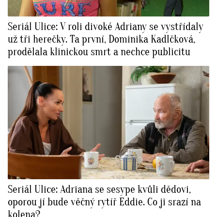
Seriál Ulice: V roli divoké Adriany se vystřídaly
už tři herečky. Ta první, Dominika Kadlčková,
prodělala klinickou smrt a nechce publicitu
Seriál Ulice: Adriana se sesype kvůli dědovi,
oporou jí bude věčný rytíř Eddie. Co ji srazí na
kolena?