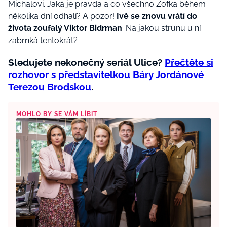
Michalovi. Jaká je pravda a co všechno Žofka během
několika dní odhalí? A pozor!
Ivě se znovu vrátí do
života zoufalý Viktor Bidrman
. Na jakou strunu u ní
zabrnká tentokrát?
Sledujete nekonečný seriál Ulice?
Přečtěte si
rozhovor s představitelkou Báry Jordánové
Terezou Brodskou
.
MOHLO BY SE VÁM LÍBIT