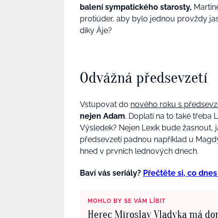
balení sympatického starosty,
Martině
protiúder, aby bylo jednou provždy ja
díky Áje?
Odvážná předsevzetí
Vstupovat do
nového roku s předsevz
nejen Adam
. Doplatí na to také třeba
Výsledek? Nejen Lexík bude žasnout, jak
předsevzetí padnou například u Magdy
hned v prvních lednových dnech.
Baví vás seriály?
Přečtěte si, co dnes
MOHLO BY SE VÁM LÍBIT
Herec Miroslav Vladyka má d