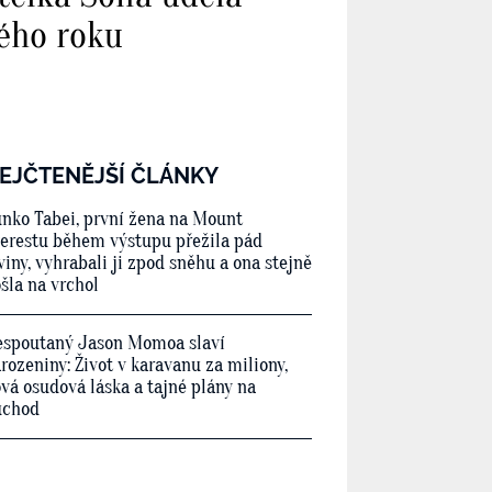
vého roku
EJČTENĚJŠÍ ČLÁNKY
nko Tabei, první žena na Mount
erestu během výstupu přežila pád
viny, vyhrabali ji zpod sněhu a ona stejně
šla na vrchol
spoutaný Jason Momoa slaví
rozeniny: Život v karavanu za miliony,
vá osudová láska a tajné plány na
ůchod