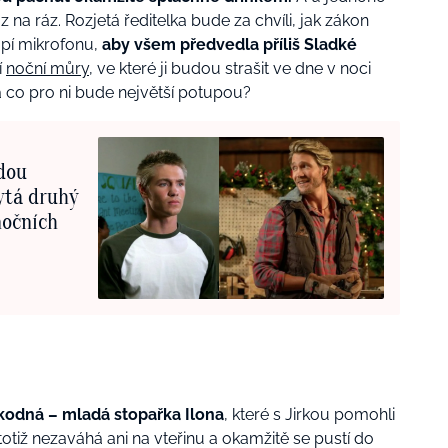
na ráz. Rozjetá ředitelka bude za chvíli, jak zákon
hopí mikrofonu,
aby všem předvedla příliš Sladké
í
noční můry
, ve které ji budou strašit ve dne v noci
 co pro ni bude největší potupou?
dou
ytá druhý
nočních
škodná – mladá stopařka Ilona
, které s Jirkou pomohli
totiž nezaváhá ani na vteřinu a okamžitě se pustí do