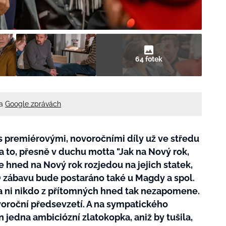
64 fotek
na
Google zprávách
 s premiérovými, novoročními díly už ve středu
za to, přesně v duchu motta "Jak na Nový rok,
se hned na Nový rok rozjedou na jejich statek,
O zábavu bude postaráno také u Magdy a spol.
a ni nikdo z přítomných hned tak nezapomene.
oroční předsevzetí. A na sympatického
n jedna ambiciózní zlatokopka, aniž by tušila,