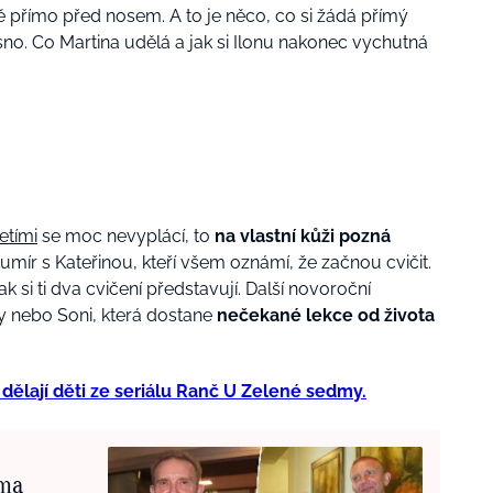
 přímo před nosem. A to je něco, co si žádá přímý
sno. Co Martina udělá a jak si Ilonu nakonec vychutná
etími
se moc nevyplácí, to
na vlastní kůži pozná
 Lumír s Kateřinou, kteří všem oznámí, že začnou cvičit.
 si ti dva cvičení představují. Další novoroční
 nebo Soni, která dostane
nečekané lekce od života
 dělají děti ze seriálu Ranč U Zelené sedmy.
oma