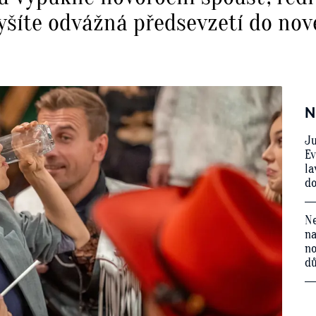
lyšíte odvážná předsevzetí do no
N
Ju
Ev
la
do
Ne
na
no
d