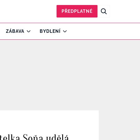
PŘEDPLATNÉ
ZÁBAVA
BYDLENÍ
itelka Soňa udělá