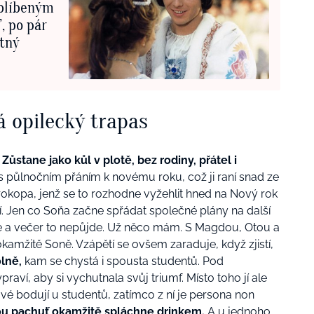
oblíbeným
, po pár
etný
á opilecký trapas
.
Zůstane jako kůl v plotě, bez rodiny, přátel i
 s půlnočním přáním k novému roku, což ji raní snad ze
rokopa, jenž se to rozhodne vyžehlit hned na Nový rok
. Jen co Soňa začne spřádat společné plány na další
ne a večer to nepůjde. Už něco mám. S Magdou, Otou a
kamžitě Soně. Vzápětí se ovšem zaraduje, když zjistí,
lně,
kam se chystá i spousta studentů. Pod
ví, aby si vychutnala svůj triumf. Místo toho jí ale
vé bodují u studentů, zatímco z ní je persona non
u pachuť okamžitě spláchne drinkem.
A u jednoho