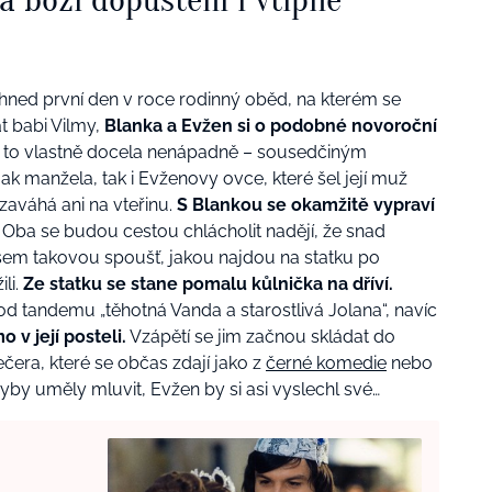
hned první den v roce rodinný oběd, na kterém se
t babi Vilmy,
Blanka a Evžen si o podobné novoroční
to vlastně docela nenápadně – sousedčiným
ak manžela, tak i Evženovy ovce, které šel její muž
ezaváhá ani na vteřinu.
S Blankou se okamžitě vypraví
.
Oba se budou cestou chlácholit nadějí, že snad
všem takovou spoušť, jakou najdou na statku po
ili.
Ze statku se stane pomalu kůlnička na dříví.
 od tandemu „těhotná Vanda a starostlivá Jolana“, navíc
 v její posteli.
Vzápětí se jim začnou skládat do
čera, které se občas zdají jako z
černé komedie
nebo
yby uměly mluvit, Evžen by si asi vyslechl své…