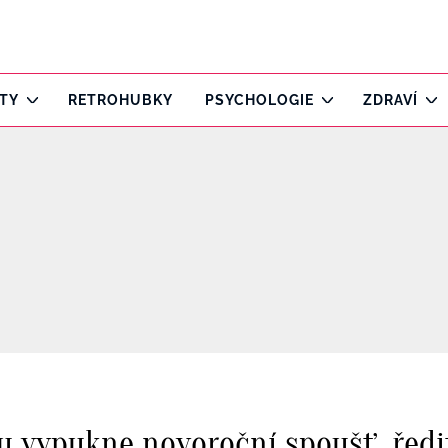
ITY
RETROHUBKY
PSYCHOLOGIE
ZDRAVÍ
tku vypukne novoroční spoušť, řed