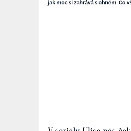
jak moc si zahrává s ohněm. Co v
V seriálu Ulice nás če