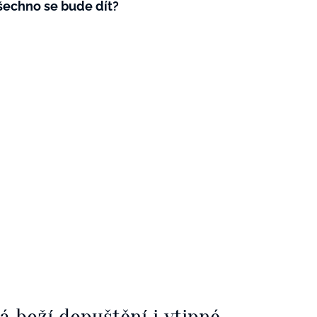
šechno se bude dít?
ká boží dopuštění i vtipné