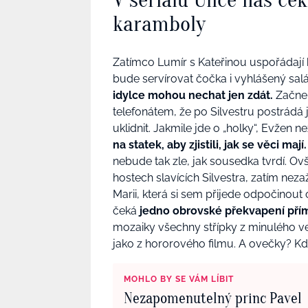
karamboly
Zatímco Lumír s Kateřinou uspořádají 
bude servírovat čočka i vyhlášený salá
idylce mohou nechat jen zdát.
Začne 
telefonátem, že po Silvestru postrádá j
uklidnit. Jakmile jde o „holky“, Evžen n
na statek, aby zjistili, jak se věci mají
nebude tak zle, jak sousedka tvrdí. O
hostech slavících Silvestra, zatím nezaž
Marii, která si sem přijede odpočinout
čeká
jedno obrovské překvapení přímo
mozaiky všechny střípky z minulého ve
jako z hororového filmu. A ovečky? Kd
MOHLO BY SE VÁM LÍBIT
Nezapomenutelný princ Pavel