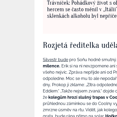
Trávníček: Pohádkový život s 
hercem se často měnil v „Itálii”
sklenkách alkoholu byl nepříč
Rozjetá ředitelka uděl
Silvestr bude
pro Soňu hodně smutný
milence.
Erik si na ni nevzpomene ani
všeho nejvíc. Zpráva nepřijde ani od P
odpoledne. Moc se mu to ale nepodaří
dny, Prokop ji zklame: „Zítra odpoled
Eddiem.“ „Takže nejsem zvaná,“ dojde o
že
kolegům hrozí slušný trapas v Coo
průhlednou záminkou se do Coolny vypra
zmrzne úsměv na rtu. Vidět, jak kolego
grata, bude rána přímo na solar.
Hořko