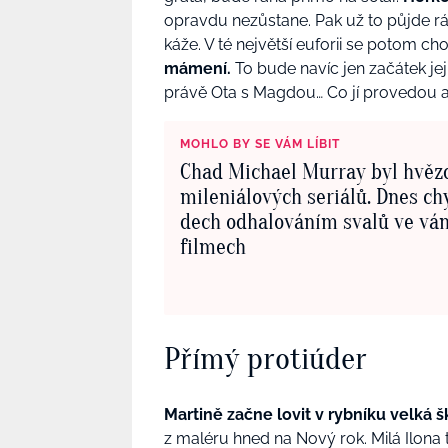
opravdu nezůstane. Pak už to půjde ráz 
káže. V té největší euforii se potom c
mámení.
To bude navíc jen začátek jej
právě Ota s Magdou… Co jí provedou a
MOHLO BY SE VÁM LÍBIT
Chad Michael Murray byl hvěz
mileniálových seriálů. Dnes ch
dech odhalováním svalů ve vá
filmech
Přímý protiúder
Martině začne lovit v rybníku velká 
z maléru hned na Nový rok. Milá Ilona 