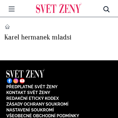
Svetzeny.cz
MÓDA A KRÁSA
DOMŮ
Karel hermanek mladsi
CELEBRITY
Všechny kategorie
RETROHUBKY
Rozhovory
PSYCHOLOGIE
Všechny kategorie
ZDRAVÍ
Seberozvoj
PŘEDPLATNÉ SVĚT ŽENY
Všechny kategorie
ZÁBAVA
KONTAKT SVĚT ŽENY
Životní styl
REDAKČNÍ ETICKÝ KODEX
Všechny kategorie
ZÁSADY OCHRANY SOUKROMÍ
BYDLENÍ
NASTAVENÍ SOUKROMÍ
Testy a kvízy
VŠEOBECNÉ OBCHODNÍ PODMÍNKY
Všechny kategorie