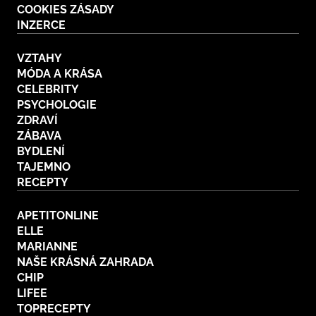
COOKIES ZÁSADY
BurdaMedia
Tvoření
INZERCE
Extra
SVĚT ŽENY - 599 KČ
Rady a tipy
VZTAHY
ROČNÍ PŘEDPLATNÉ SVĚT ŽENY +
MÓDA A KRÁSA
SADA PRODUKTŮ MANA (10 ks)
CELEBRITY
PSYCHOLOGIE
ZDRAVÍ
ZÁBAVA
BYDLENÍ
TAJEMNO
RECEPTY
APETITONLINE
ELLE
MARIANNE
NAŠE KRÁSNÁ ZAHRADA
CHIP
LIFEE
TOPRECEPTY