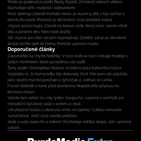
Móda po padesátce podle Beaty Rajské: Ženskost nekončí věkem.
Rozhoduje střih, materiál i sebevědomí
Mistr dabingu Zdeněk Mahdal: Herec je otcem 5 dětí a byl nařčen z
domácího násilí. Přestože je důchodce, musí pořádně makat
Jógová pozice tygra: Zázrak na bolavá záda, který navíc zpevní střed
těla a pánevní dno. Není nijak složitý
Sůl, slunce ani chlor vlasům neprospívají: Zjistěte, jak je po dovolené
dostat rychle zpět do formy. Pomůže správná maska
Doporučené články
Zapomeňte na chytré hodinky: V roce 2026 se vrací vintage modely s
úzkým řemínkem, které pozvednou váš outfit
Ženy podle Christophera Nolana: Achillova pata kultovního tvůrce
Vypadalo to, že kamarádka žije dokonalý život. Pak jsem ale uslyšela,
jak ji vlastní manžel ponižuje a vyhrožuje jí, svěřuje se Lenka
Focení dokladů a karet před dovolenou: Nepodceňte přípravu na
krizovou situaci
Večeře bez vaření na celý týden: Gazpacho, caprese a nechybí ani
netradiční rajčatový salát s octem a cibulí
Jak připravit hustou cuketovou směs na topinky: Cuketu nemusíte
vymačkávat, stačí včas sundat pokličku
Voda v sudu zapáchá a zelená? Rozhoduje údržba okapů, stín i správné
zakrytí