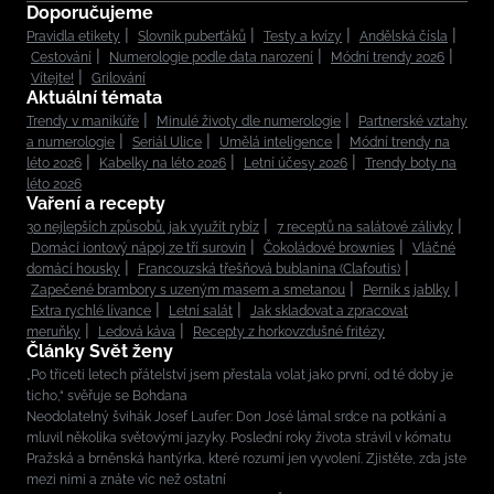
Doporučujeme
Pravidla etikety
Slovník puberťáků
Testy a kvízy
Andělská čísla
Cestování
Numerologie podle data narození
Módní trendy 2026
Vítejte!
Grilování
Aktuální témata
Trendy v manikúře
Minulé životy dle numerologie
Partnerské vztahy
a numerologie
Seriál Ulice
Umělá inteligence
Módní trendy na
léto 2026
Kabelky na léto 2026
Letní účesy 2026
Trendy boty na
léto 2026
Vaření a recepty
30 nejlepších způsobů, jak využít rybíz
7 receptů na salátové zálivky
Domácí iontový nápoj ze tří surovin
Čokoládové brownies
Vláčné
domácí housky
Francouzská třešňová bublanina (Clafoutis)
Zapečené brambory s uzeným masem a smetanou
Perník s jablky
Extra rychlé lívance
Letní salát
Jak skladovat a zpracovat
meruňky
Ledová káva
Recepty z horkovzdušné fritézy
Články Svět ženy
„Po třiceti letech přátelství jsem přestala volat jako první, od té doby je
ticho,“ svěřuje se Bohdana
Neodolatelný švihák Josef Laufer: Don José lámal srdce na potkání a
mluvil několika světovými jazyky. Poslední roky života strávil v kómatu
Pražská a brněnská hantýrka, které rozumí jen vyvolení. Zjistěte, zda jste
mezi nimi a znáte víc než ostatní