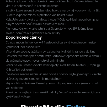
Potraviny, které mohou domácím mazlíčkům ublížit: O čokoládě určitě
víte, ale nebezpečné je i exotické ovoce
4 cviky, které srovnají předsunutou hlavu a narovnají vdovský hrb na šíji.
Budete vypadat mladší a přestane vás bolest hlava
Kvíz: Jste pravý pivař a znáte zythologii? Oslavte Mezinárodní den piva
plným počtem bodů z kvízu o zlatavém moku
Pigmentové skvrny jako letní strašák pro ženy 50+: SPF krémy jsou
základ, pomůže ale prevence a další triky
Doporučené články
Co nosí módní influencerky? Následující barevné kombinace musíte
vyzkoušet, než skončí léto
Víkend pro sebe: 5 tipů kam vyrazit na festival, drink, rande a do kina
Poslední telefonát před smrtí Ivety Bartošové: Zpěvačka zavolala svému
slavnému kolegovi, hovor netrval ani minutu
Pozor na vlnu veder. Vysoké letní teploty škodí baterii telefonu, už při 45
°C hrozí její poškození
Švestková sezona nabízí víc než povidla. Vyzkoušejte 30 receptů, v nichž
si švestky rozumí s mákem či marcipánem
Vejce v láku od okurek: Bezezbytkový trik pro pikantní a výraznou chuť
vás nadchne
Právě teď je nejlepší čas nasušit bylinky. Vytvoříte z nich dekoraci, která
vydrží celé měsíce