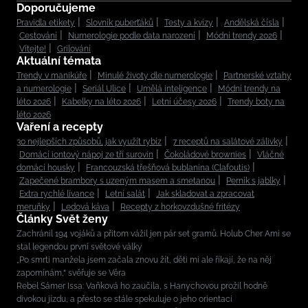
Doporučujeme
Pravidla etikety
Slovník puberťáků
Testy a kvízy
Andělská čísla
Cestování
Numerologie podle data narození
Módní trendy 2026
Vítejte!
Grilování
Aktuální témata
Trendy v manikúře
Minulé životy dle numerologie
Partnerské vztahy
a numerologie
Seriál Ulice
Umělá inteligence
Módní trendy na
léto 2026
Kabelky na léto 2026
Letní účesy 2026
Trendy boty na
léto 2026
Vaření a recepty
30 nejlepších způsobů, jak využít rybíz
7 receptů na salátové zálivky
Domácí iontový nápoj ze tří surovin
Čokoládové brownies
Vláčné
domácí housky
Francouzská třešňová bublanina (Clafoutis)
Zapečené brambory s uzeným masem a smetanou
Perník s jablky
Extra rychlé lívance
Letní salát
Jak skladovat a zpracovat
meruňky
Ledová káva
Recepty z horkovzdušné fritézy
Články Svět ženy
Zachránil 194 vojáků a přitom vážil jen pár set gramů. Holub Cher Ami se
stal legendou první světové války
„Po smrti manžela jsem začala znovu žít, děti mi ale říkají, že na něj
zapomínám,“ svěřuje se Věra
Rebel Sámer Issa: Vaňková ho zaučila, s Hanychovou prožil hodně
divokou jízdu, a přesto se stále spekuluje o jeho orientaci