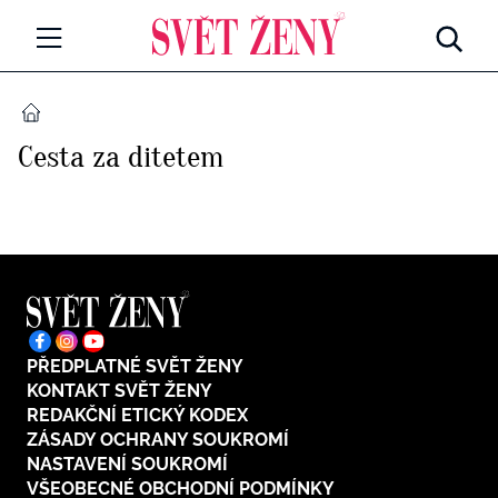
Svetzeny.cz
MÓDA A KRÁSA
DOMŮ
Cesta za ditetem
CELEBRITY
Všechny kategorie
RETROHUBKY
Rozhovory
PSYCHOLOGIE
Všechny kategorie
ZDRAVÍ
Seberozvoj
PŘEDPLATNÉ SVĚT ŽENY
Všechny kategorie
ZÁBAVA
KONTAKT SVĚT ŽENY
Životní styl
REDAKČNÍ ETICKÝ KODEX
Všechny kategorie
ZÁSADY OCHRANY SOUKROMÍ
BYDLENÍ
NASTAVENÍ SOUKROMÍ
Testy a kvízy
VŠEOBECNÉ OBCHODNÍ PODMÍNKY
Všechny kategorie