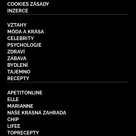
COOKIES ZÁSADY
BurdaMedia
Tvoření
INZERCE
Extra
SVĚT ŽENY - 599 KČ
Rady a tipy
VZTAHY
ROČNÍ PŘEDPLATNÉ SVĚT ŽENY +
MÓDA A KRÁSA
SADA PRODUKTŮ MANA (10 ks)
CELEBRITY
PSYCHOLOGIE
ZDRAVÍ
ZÁBAVA
BYDLENÍ
TAJEMNO
RECEPTY
APETITONLINE
ELLE
MARIANNE
NAŠE KRÁSNÁ ZAHRADA
CHIP
LIFEE
TOPRECEPTY