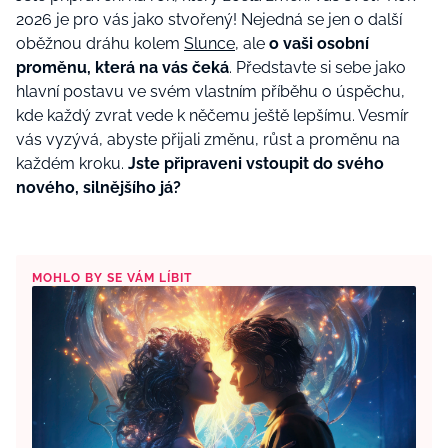
2026 je pro vás jako stvořený! Nejedná se jen o další
oběžnou dráhu kolem
Slunce
, ale
o vaši osobní
proměnu, která na vás čeká
. Představte si sebe jako
hlavní postavu ve svém vlastním příběhu o úspěchu,
kde každý zvrat vede k něčemu ještě lepšímu. Vesmír
vás vyzývá, abyste přijali změnu, růst a proměnu na
každém kroku.
Jste připraveni vstoupit do svého
nového, silnějšího já?
MOHLO BY SE VÁM LÍBIT