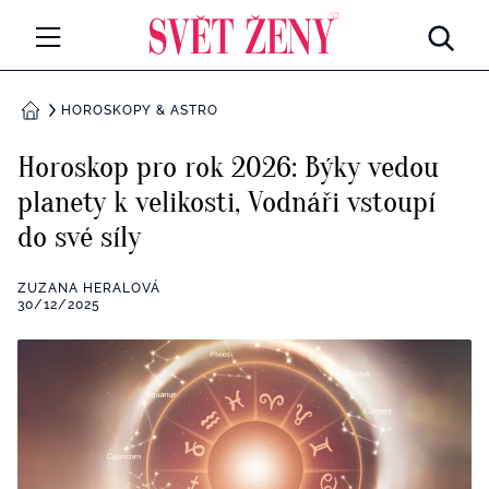
Svetzeny.cz
MÓDA A KRÁSA
HOROSKOPY & ASTRO
DOMŮ
CELEBRITY
Horoskop pro rok 2026: Býky vedou
Všechny kategorie
planety k velikosti, Vodnáři vstoupí
RETROHUBKY
do své síly
Rozhovory
PSYCHOLOGIE
ZUZANA HERALOVÁ
Všechny kategorie
30/12/2025
ZDRAVÍ
Seberozvoj
Všechny kategorie
ZÁBAVA
Životní styl
Všechny kategorie
BYDLENÍ
Testy a kvízy
Všechny kategorie