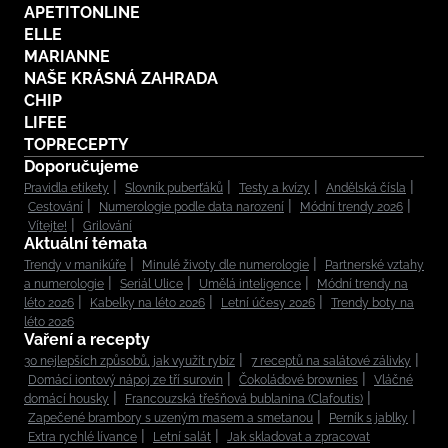
APETITONLINE
ELLE
MARIANNE
NAŠE KRÁSNÁ ZAHRADA
CHIP
LIFEE
TOPRECEPTY
Doporučujeme
Pravidla etikety
Slovník puberťáků
Testy a kvízy
Andělská čísla
Cestování
Numerologie podle data narození
Módní trendy 2026
Vítejte!
Grilování
Aktuální témata
Trendy v manikúře
Minulé životy dle numerologie
Partnerské vztahy
a numerologie
Seriál Ulice
Umělá inteligence
Módní trendy na
léto 2026
Kabelky na léto 2026
Letní účesy 2026
Trendy boty na
léto 2026
Vaření a recepty
30 nejlepších způsobů, jak využít rybíz
7 receptů na salátové zálivky
Domácí iontový nápoj ze tří surovin
Čokoládové brownies
Vláčné
domácí housky
Francouzská třešňová bublanina (Clafoutis)
Zapečené brambory s uzeným masem a smetanou
Perník s jablky
Extra rychlé lívance
Letní salát
Jak skladovat a zpracovat