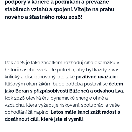
podpory v kariéře a podnikání a převážně
stabilních vztahů a spojení. Vítejte na prahu
nového a šťastného roku 2026!
Rok 2026 je také začátkem rozhodujícího okamžiku v
historii našeho světa. Je potřeba, aby byl každý z vás
kritický a disciplinovaný, ale také
pozitivně uvažující
.
Klíčovým okamžikům bude potřeba postavit se
čelem
jako Beran s přizpůsobivostí Blíženců a odvahou Lva.
Rok 2026 otevírá éru dynamické
energie ohně
a
vzduchu, která vyžaduje riskování, spolupráci a vaše
odhodlání žít naplno.
Letos máte šanci zažít radost a
dosáhnout cílů, které jste si vysnili
.