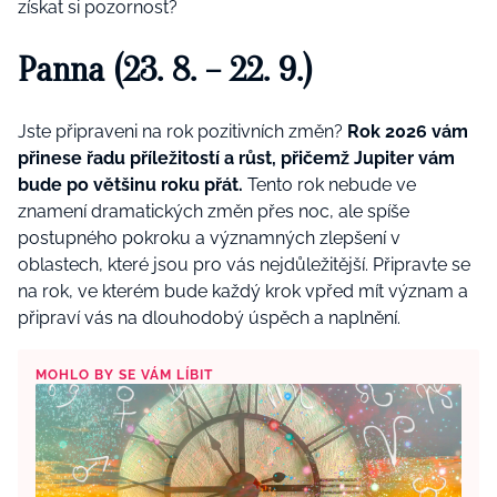
získat si pozornost?
Panna (23. 8. – 22. 9.)
Jste připraveni na rok pozitivních změn?
Rok 2026 vám
přinese řadu příležitostí a růst, přičemž Jupiter vám
bude po většinu roku přát.
Tento rok nebude ve
znamení dramatických změn přes noc, ale spíše
postupného pokroku a významných zlepšení v
oblastech, které jsou pro vás nejdůležitější. Připravte se
na rok, ve kterém bude každý krok vpřed mít význam a
připraví vás na dlouhodobý úspěch a naplnění.
MOHLO BY SE VÁM LÍBIT