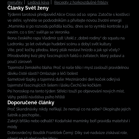
meruňky
Ledová káva
Recepty z horkovzdušné fritézy
Články Svět ženy
Týdenní tarotová předpověď Alice Cross od 10. srpna: Zatočte s kostlivci
ve skříni, vyhněte se podvodníkům a přivítejte novou životní energii
„Maminka si po rozvodu pořídila kočku, dnes se to vymklo kontrole a já
nevím, co s tím,“ svěřuje se Veronika
Ikona českého rapu Vladimír 518: Utekl z „dobré rodiny“ do squatu na
Ladronku. 30 let ovlivňuje hudební scénu a dobyl svět kultury
Víte, proč kočky předou, který pták nestaví hnízdo a jak spí včely?
Přírodovědný kvíz plný fascinujících faktů o zvířatech, který pobaví a
poučí zároveň
Tajemství ženského blaha: Proč si naše tělo i mysl zaslouží pravidelnou
dávku čisté slasti? Omlazuje a léčí bolest
Sametové tlapky a tajemná duše: Mezinárodní den koček odkrývá
tajemství fascinujících šelem i lásku Čechů ke kočkám
Psí horoskop na tento týden: Střelci touží po objevování nových míst,
Váhy potěší návštěva psího hřiště
Doporučené články
Proč Skandinávky nikdy neříkají, že nemají co na sebe? Okopírujte jejich
šatník a pochopíte...
Zakrýt bříško nebo odhalit? Kodaňské maminky boří pravidla mateřství i
módy
Dobrosrdečný tlouštík František Černý: Díky své nadváze získával role,
oženil se až před padesátkou