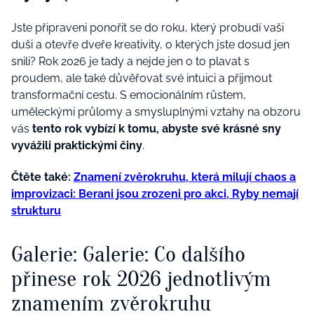
Jste připraveni ponořit se do roku, který probudí vaši
duši a otevře dveře kreativity, o kterých jste dosud jen
snili? Rok 2026 je tady a nejde jen o to plavat s
proudem, ale také důvěřovat své intuici a přijmout
transformační cestu. S emocionálním růstem,
uměleckými průlomy a smysluplnými vztahy na obzoru
vás
tento rok vybízí k tomu, abyste své krásné sny
vyvážili praktickými činy
.
Čtěte také:
Znamení zvěrokruhu, která milují chaos a
improvizaci: Berani jsou zrozeni pro akci, Ryby nemají
strukturu
Galerie: Galerie: Co dalšího
přinese rok 2026 jednotlivým
znamením zvěrokruhu