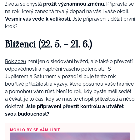
života se chystá
prožít významnou změnu
. Připravte se
na rok, který zanechá trvalý dopad na vás i vaše okolí.
Vesmír vás vede k velikosti.
Jste připraveni udělat první
krok?
Blíženci (22. 5. – 21. 6.)
Rok 2026
není jen o sledování hvězd, ale také o převzetí
odpovědnosti a naplnění vašeho potenciálu. S
Jupiterem a Saturnem v pozadí slibuje tento rok
bouřlivé příležitosti a výzvy, které posunou vaše hranice
a pomohou vám růst. Není to rok, kdy byste měli sedět
a čekat, je to čas, kdy se musíte chopit příležitosti a něco
dokázat.
Jste připraveni převzít kontrolu a utvářet
svou budoucnost?
MOHLO BY SE VÁM LÍBIT