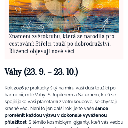
Znamení zvěrokruhu, která se narodila pro
cestování: Střelci touží po dobrodružství,
Blíženci objevují nové věci
Váhy (23. 9. – 23. 10.)
Rok 2026 je prakticky šitý na míru vaší duši toužící po
harmonii, milé Váhy! S Jupiterem a Saturnem, kteří se
spojili jako vaši planetární životní koučové, se chystají
krásné věci. Není to jen další rok, je to vaše
šance
proměnit každou výzvu v dokonale vyváženou
příležitost
. S těmito kosmickými giganty, kteří vás vedou