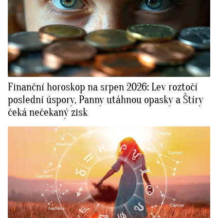
Finanční horoskop na srpen 2026: Lev roztočí
poslední úspory, Panny utáhnou opasky a Štíry
čeká nečekaný zisk