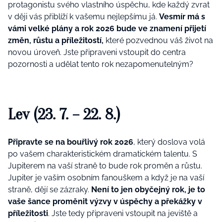
protagonistu svého vlastního úspěchu, kde každý zvrat
v ději vás přiblíží k vašemu nejlepšímu já.
Vesmír má s
vámi velké plány a rok 2026 bude ve znamení přijetí
změn, růstu a příležitostí,
které pozvednou váš život na
novou úroveň. Jste připraveni vstoupit do centra
pozornosti a udělat tento rok nezapomenutelným?
Lev (23. 7. – 22. 8.)
Připravte se na bouřlivý rok 2026
, který doslova volá
po vašem charakteristickém dramatickém talentu. S
Jupiterem na vaší straně to bude rok proměn a růstu.
Jupiter je vaším osobním fanouškem a když je na vaší
straně, dějí se zázraky.
Není to jen obyčejný rok, je to
vaše šance proměnit výzvy v úspěchy a překážky v
příležitosti
. Jste tedy připraveni vstoupit na jeviště a