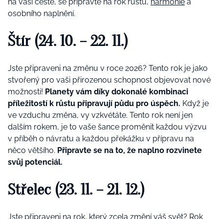
na vaší cestě, se připravte na rok růstu,
harmonie
a
osobního naplnění.
Štír (24. 10. – 22. 11.)
Jste připraveni na změnu v roce 2026? Tento rok je jako
stvořený pro vaši přirozenou schopnost objevovat nové
možnosti!
Planety vám díky dokonalé kombinaci
příležitostí k růstu připravují půdu pro úspěch.
Když je
ve vzduchu změna, vy vzkvétáte. Tento rok není jen
dalším rokem, je to vaše šance proměnit každou výzvu
v příběh o návratu a každou překážku v přípravu na
něco většího.
Připravte se na to, že naplno rozvinete
svůj potenciál.
Střelec (23. 11. – 21. 12.)
Jste připraveni na rok, který zcela změní váš svět? Rok