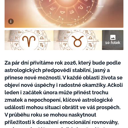
BurdaMedia
Tvoření
Extra
SVĚT ŽENY - 599 KČ
Rady a tipy
ROČNÍ PŘEDPLATNÉ SVĚT ŽENY +
SADA PRODUKTŮ MANA (10 ks)
10 fotek
Za pár dní přivítáme rok 2026, který bude podle
astrologických předpovědí stabilní, jasný a
přinese nové možnosti. V každé oblasti života se
objeví nové úspěchy i radostné okamžiky. Ačkoli
leden i začátek února může přinést trochu
zmatek a nepochopení, klíčové astrologické
události mohou situaci obrátit ve váš prospěch.
V průběhu roku se mohou naskytnout
příležitosti k dosažení emocionální rovnováhy,