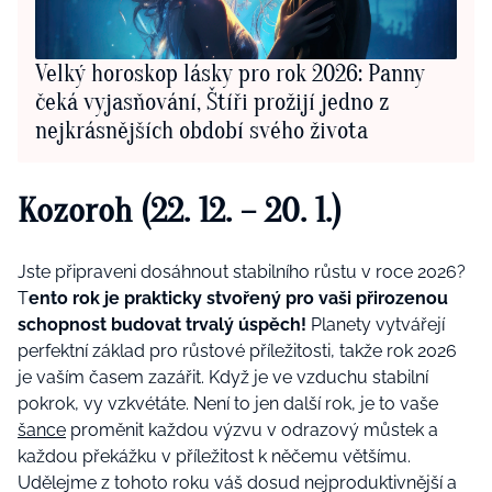
Velký horoskop lásky pro rok 2026: Panny
čeká vyjasňování, Štíři prožijí jedno z
nejkrásnějších období svého života
Kozoroh (22. 12. – 20. 1.)
Jste připraveni dosáhnout stabilního růstu v roce 2026?
T
ento rok je prakticky stvořený pro vaši přirozenou
schopnost budovat trvalý úspěch!
Planety vytvářejí
perfektní základ pro růstové příležitosti, takže rok 2026
je vaším časem zazářit. Když je ve vzduchu stabilní
pokrok, vy vzkvétáte. Není to jen další rok, je to vaše
šance
proměnit každou výzvu v odrazový můstek a
každou překážku v příležitost k něčemu většímu.
Udělejme z tohoto roku váš dosud nejproduktivnější a