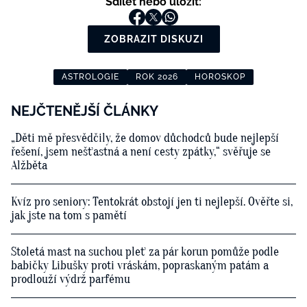
Sdílet nebo uložit:
ZOBRAZIT DISKUZI
ASTROLOGIE
ROK 2026
HOROSKOP
NEJČTENĚJŠÍ ČLÁNKY
„Děti mě přesvědčily, že domov důchodců bude nejlepší
řešení, jsem nešťastná a není cesty zpátky,“ svěřuje se
Alžběta
Kvíz pro seniory: Tentokrát obstojí jen ti nejlepší. Ověřte si,
jak jste na tom s pamětí
Stoletá mast na suchou pleť za pár korun pomůže podle
babičky Libušky proti vráskám, popraskaným patám a
prodlouží výdrž parfému