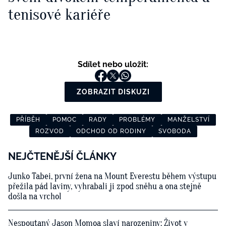
tenisové kariéře
Sdílet nebo uložit:
ZOBRAZIT DISKUZI
PŘÍBĚH
POMOC
RADY
PROBLÉMY
MANŽELSTVÍ
ROZVOD
ODCHOD OD RODINY
SVOBODA
NEJČTENĚJŠÍ ČLÁNKY
Junko Tabei, první žena na Mount Everestu během výstupu
přežila pád laviny, vyhrabali ji zpod sněhu a ona stejně
došla na vrchol
Nespoutaný Jason Momoa slaví narozeniny: Život v