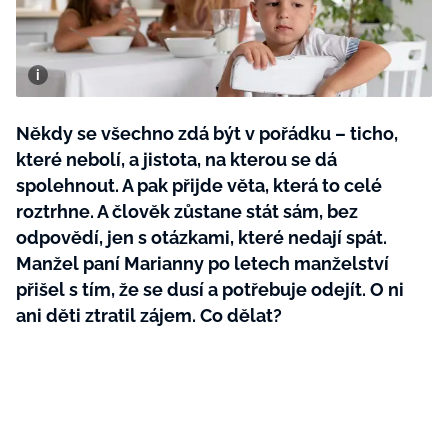
BurdaMedia
Tvoření
Extra
SVĚT ŽENY - 599 KČ
Rady a tipy
ROČNÍ PŘEDPLATNÉ SVĚT ŽENY +
SADA PRODUKTŮ MANA (10 ks)
Někdy se všechno zdá být v pořádku – ticho,
které nebolí, a jistota, na kterou se dá
spolehnout. A pak přijde věta, která to celé
roztrhne. A člověk zůstane stát sám, bez
odpovědí, jen s otázkami, které nedají spát.
Manžel paní Marianny po letech manželství
přišel s tím, že se dusí a potřebuje odejít. O ni
ani děti ztratil zájem. Co dělat?