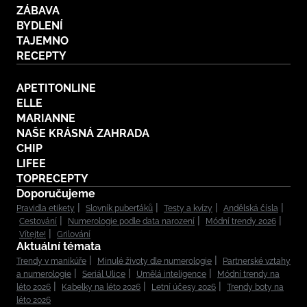
ZÁBAVA
BYDLENÍ
TAJEMNO
RECEPTY
APETITONLINE
ELLE
MARIANNE
NAŠE KRÁSNÁ ZAHRADA
CHIP
LIFEE
TOPRECEPTY
Doporučujeme
Pravidla etikety
Slovník puberťáků
Testy a kvízy
Andělská čísla
Cestování
Numerologie podle data narození
Módní trendy 2026
Vítejte!
Grilování
Aktuální témata
Trendy v manikúře
Minulé životy dle numerologie
Partnerské vztahy
a numerologie
Seriál Ulice
Umělá inteligence
Módní trendy na
léto 2026
Kabelky na léto 2026
Letní účesy 2026
Trendy boty na
léto 2026