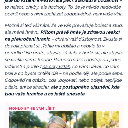
jste do vztahu investovala péči, stabilitu a oddanost
–
to nejsou chyby, ale hodnoty. To, že je někdo nedokáže
ocenit nebo s nimi zacházet zodpovědně, není vaše vina.
Možná si teď všímáte, že ve vás převažuje bolest a stud,
ale méně hněvu.
Přitom právě hněv je zdravou reakcí
na překročení hranic
– chrání vaši důstojnost. Zkuste si
dovolit přiznat si: „Tohle mi ublížilo a nebylo to v
pořádku.“ Ne proto, abyste zůstala v hořkosti, ale abyste
se vrátila sama k sobě. Pomoci může i odstup od jedné
události a pohled
na celý vztah
: co vám dával, co vám
bral a co byste chtěla dál – ne podle něj, ale podle sebe.
Odpověď na otázku, zda „bojovat“, nebo odejít, nepřijde
z tlaku ani ze strachu,
ale z postupného ujasnění, kde
jsou vaše hranice a co ještě unesete
.
MOHLO BY SE VÁM LÍBIT