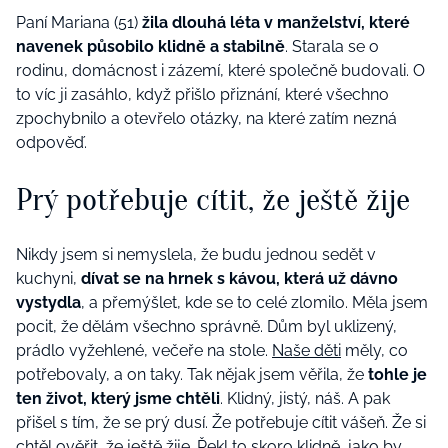
Paní Mariana (51)
žila dlouhá léta v manželství, které
navenek působilo klidně a stabilně
. Starala se o
rodinu, domácnost i zázemí, které společně budovali. O
to víc ji zasáhlo, když přišlo přiznání, které všechno
zpochybnilo a otevřelo otázky, na které zatím nezná
odpověď.
Prý potřebuje cítit, že ještě žije
Nikdy jsem si nemyslela, že budu jednou sedět v
kuchyni,
dívat se na hrnek s kávou, která už dávno
vystydla
, a přemýšlet, kde se to celé zlomilo. Měla jsem
pocit, že dělám všechno správně. Dům byl uklizený,
prádlo vyžehlené, večeře na stole.
Naše děti
měly, co
potřebovaly, a on taky. Tak nějak jsem věřila, že
tohle je
ten život, který jsme chtěli
. Klidný, jistý, náš. A pak
přišel s tím, že se prý dusí. Že potřebuje cítit vášeň. Že si
chtěl ověřit, že ještě žije. Řekl to skoro klidně, jako by