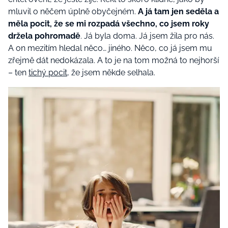
mluvil o něčem úplně obyčejném.
A já tam jen seděla a
měla pocit, že se mi rozpadá všechno, co jsem roky
držela pohromadě
. Já byla doma. Já jsem žila pro nás.
A on mezitím hledal něco… jiného. Něco, co já jsem mu
zřejmě dát nedokázala. A to je na tom možná to nejhorší
– ten
tichý pocit
, že jsem někde selhala.