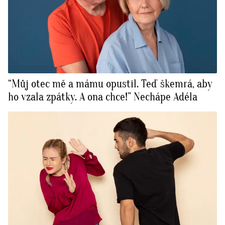
“Můj otec mě a mámu opustil. Teď škemrá, aby
ho vzala zpátky. A ona chce!” Nechápe Adéla