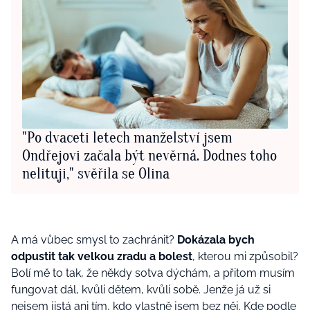
"Po dvaceti letech manželství jsem
Ondřejovi začala být nevěrná. Dodnes toho
nelituji," svěřila se Olina
A má vůbec smysl to zachránit?
Dokázala bych
odpustit tak velkou zradu a bolest
, kterou mi způsobil?
Bolí mě to tak, že někdy sotva dýchám, a přitom musím
fungovat dál, kvůli dětem, kvůli sobě. Jenže já už si
nejsem jistá ani tím, kdo vlastně jsem bez něj. Kde podle