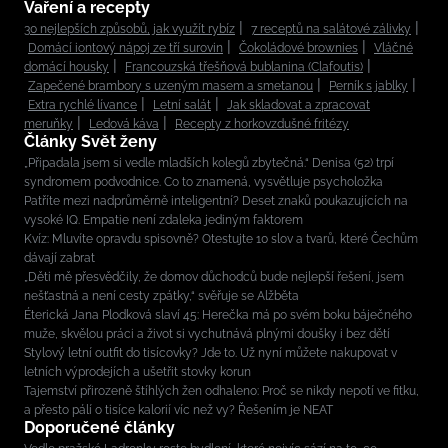
Vaření a recepty
30 nejlepších způsobů, jak využít rybíz
7 receptů na salátové zálivky
Domácí iontový nápoj ze tří surovin
Čokoládové brownies
Vláčné
domácí housky
Francouzská třešňová bublanina (Clafoutis)
Zapečené brambory s uzeným masem a smetanou
Perník s jablky
Extra rychlé lívance
Letní salát
Jak skladovat a zpracovat
meruňky
Ledová káva
Recepty z horkovzdušné fritézy
Články Svět ženy
„Připadala jsem si vedle mladších kolegů zbytečná.“ Denisa (52) trpí
syndromem podvodnice. Co to znamená, vysvětluje psycholožka
Patříte mezi nadprůměrně inteligentní? Deset znaků poukazujících na
vysoké IQ. Empatie není zdaleka jediným faktorem
Kvíz: Mluvíte opravdu spisovně? Otestujte 10 slov a tvarů, které Čechům
dávají zabrat
„Děti mě přesvědčily, že domov důchodců bude nejlepší řešení, jsem
nešťastná a není cesty zpátky,“ svěřuje se Alžběta
Éterická Jana Plodková slaví 45: Herečka má po svém boku báječného
muže, skvělou práci a život si vychutnává plnými doušky i bez dětí
Stylový letní outfit do tisícovky? Jde to. Už nyní můžete nakupovat v
letních výprodejích a ušetřit stovky korun
Tajemství přirozeně štíhlých žen odhaleno: Proč se nikdy nepotí ve fitku,
a přesto pálí o tisíce kalorií víc než vy? Řešením je NEAT
Doporučené články