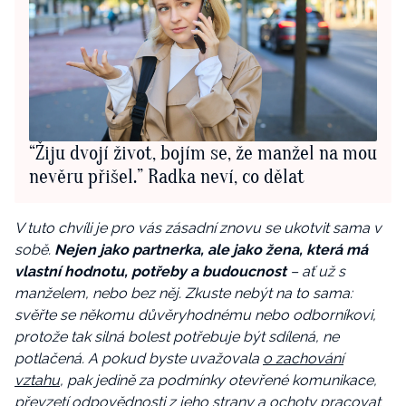
“Žiju dvojí život, bojím se, že manžel na mou
nevěru přišel.” Radka neví, co dělat
V tuto chvíli je pro vás zásadní znovu se ukotvit sama v
sobě.
Nejen jako partnerka, ale jako žena, která má
vlastní hodnotu, potřeby a budoucnost
– ať už s
manželem, nebo bez něj. Zkuste nebýt na to sama:
svěřte se někomu důvěryhodnému nebo odborníkovi,
protože tak silná bolest potřebuje být sdílená, ne
potlačená. A pokud byste uvažovala
o zachování
vztahu
, pak jedině za podmínky otevřené komunikace,
převzetí odpovědnosti z jeho strany a ochoty pracovat