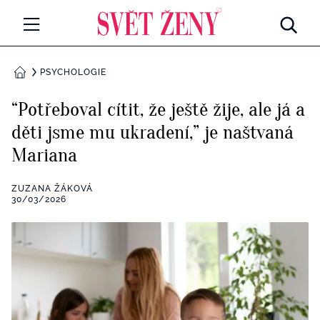
Svetzeny.cz
MÓDA A KRÁSA
PSYCHOLOGIE
DOMŮ
CELEBRITY
“Potřeboval cítit, že ještě žije, ale já a
Všechny kategorie
děti jsme mu ukradení,” je naštvaná
RETROHUBKY
Mariana
Rozhovory
PSYCHOLOGIE
ZUZANA ŽÁKOVÁ
Všechny kategorie
30/03/2026
ZDRAVÍ
Seberozvoj
Všechny kategorie
ZÁBAVA
Životní styl
Všechny kategorie
BYDLENÍ
Testy a kvízy
Všechny kategorie