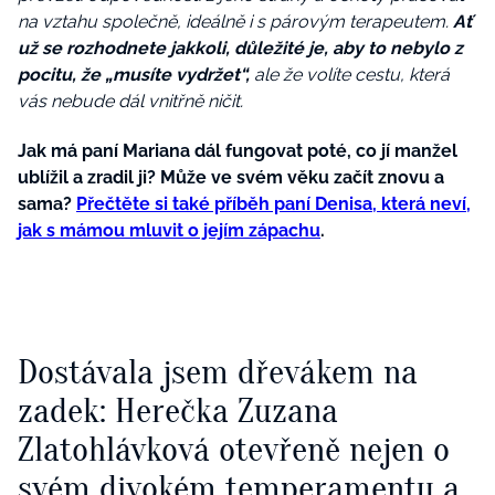
na vztahu společně, ideálně i s párovým terapeutem.
Ať
už se rozhodnete jakkoli, důležité je, aby to nebylo z
pocitu, že „musíte vydržet“,
ale že volíte cestu, která
vás nebude dál vnitřně ničit.
Jak má paní Mariana dál fungovat poté, co jí manžel
ublížil a zradil ji? Může ve svém věku začít znovu a
sama?
Přečtěte si také příběh paní Denisa, která neví,
jak s mámou mluvit o jejím zápachu
.
Dostávala jsem dřevákem na
zadek: Herečka Zuzana
Zlatohlávková otevřeně nejen o
svém divokém temperamentu a