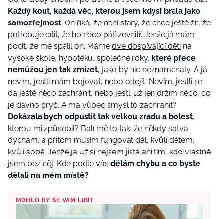
Každý kout, každá věc, kterou jsem kdysi brala jako
samozřejmost
. On říká, že není starý, že chce ještě žít, že
potřebuje cítit, že ho něco pálí zevnitř. Jenže já mám
pocit, že mě spálil on. Máme
dvě dospívající děti
na
vysoké škole, hypotéku, společné roky,
které přece
nemůžou jen tak zmizet
, jako by nic neznamenaly. A já
nevím, jestli mám bojovat, nebo odejít. Nevím, jestli se
dá ještě něco zachránit, nebo jestli už jen držím něco, co
je dávno pryč. A má vůbec smysl to zachránit?
Dokázala bych odpustit tak velkou zradu a bolest
,
kterou mi způsobil? Bolí mě to tak, že někdy sotva
dýchám, a přitom musím fungovat dál, kvůli dětem,
kvůli sobě. Jenže já už si nejsem jistá ani tím, kdo vlastně
jsem bez něj. Kde podle vás
dělám chybu a co byste
dělali na mém místě?
MOHLO BY SE VÁM LÍBIT