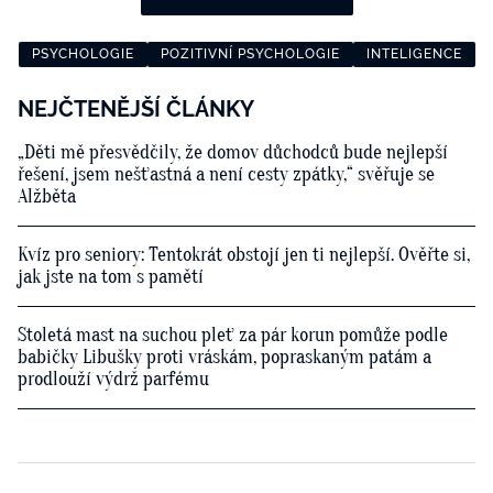
PSYCHOLOGIE
POZITIVNÍ PSYCHOLOGIE
INTELIGENCE
NEJČTENĚJŠÍ ČLÁNKY
„Děti mě přesvědčily, že domov důchodců bude nejlepší
řešení, jsem nešťastná a není cesty zpátky,“ svěřuje se
Alžběta
Kvíz pro seniory: Tentokrát obstojí jen ti nejlepší. Ověřte si,
jak jste na tom s pamětí
Stoletá mast na suchou pleť za pár korun pomůže podle
babičky Libušky proti vráskám, popraskaným patám a
prodlouží výdrž parfému