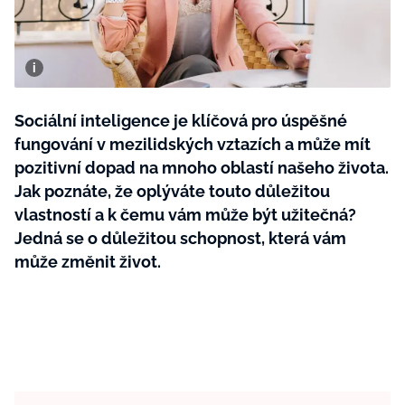
BurdaMedia
Tvoření
Extra
SVĚT ŽENY - 599 KČ
Rady a tipy
ROČNÍ PŘEDPLATNÉ SVĚT ŽENY +
SADA PRODUKTŮ MANA (10 ks)
Sociální inteligence je klíčová pro úspěšné
fungování v mezilidských vztazích a může mít
pozitivní dopad na mnoho oblastí našeho života.
Jak poznáte, že oplýváte touto důležitou
vlastností a k čemu vám může být užitečná?
Jedná se o důležitou schopnost, která vám
může změnit život.