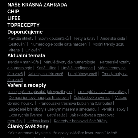
NAŠE KRÁSNÁ ZAHRADA
CHIP
LIFEE
TOPRECEPTY
Doporučujeme
Pravidla etikety
Slovník puberťáků
Testy a kvízy
Andělská čísla
Cestování
Numerologie podle data narození
Módní trendy 2026
Vítejte!
Grilování
Aktuální témata
Trendy v manikúře
Minulé životy dle numerologie
Partnerské vztahy
a numerologie
Seriál Ulice
Umělá inteligence
Módní trendy na
léto 2026
Kabelky na léto 2026
Letní účesy 2026
Trendy boty na
léto 2026
Vaření a recepty
30 nejlepších způsobů, jak využít rybíz
7 receptů na salátové zálivky
Domácí iontový nápoj ze tří surovin
Čokoládové brownies
Vláčné
domácí housky
Francouzská třešňová bublanina (Clafoutis)
Zapečené brambory s uzeným masem a smetanou
Perník s jablky
Extra rychlé lívance
Letní salát
Jak skladovat a zpracovat
meruňky
Ledová káva
Recepty z horkovzdušné fritézy
Články Svět ženy
Kvíz z antonym: Myslíte si, že opaky zvládáte levou zadní? Méně