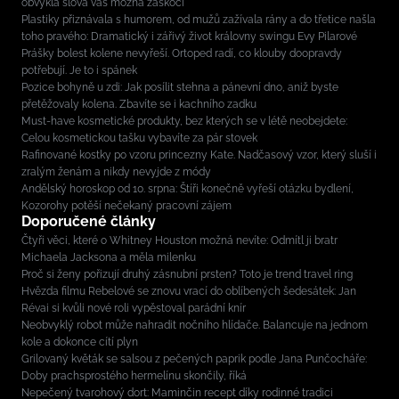
obvyklá slova vás možná zaskočí
Plastiky přiznávala s humorem, od mužů zažívala rány a do třetice našla
toho pravého: Dramatický i zářivý život královny swingu Evy Pilarové
Prášky bolest kolene nevyřeší. Ortoped radí, co klouby doopravdy
potřebují. Je to i spánek
Pozice bohyně u zdi: Jak posílit stehna a pánevní dno, aniž byste
přetěžovaly kolena. Zbavíte se i kachního zadku
Must-have kosmetické produkty, bez kterých se v létě neobejdete:
Celou kosmetickou tašku vybavíte za pár stovek
Rafinované kostky po vzoru princezny Kate. Nadčasový vzor, který sluší i
zralým ženám a nikdy nevyjde z módy
Andělský horoskop od 10. srpna: Štíři konečně vyřeší otázku bydlení,
Kozorohy potěší nečekaný pracovní zájem
Doporučené články
Čtyři věci, které o Whitney Houston možná nevíte: Odmítl ji bratr
Michaela Jacksona a měla milenku
Proč si ženy pořizují druhý zásnubní prsten? Toto je trend travel ring
Hvězda filmu Rebelové se znovu vrací do oblíbených šedesátek: Jan
Révai si kvůli nové roli vypěstoval parádní knír
Neobvyklý robot může nahradit nočního hlídače. Balancuje na jednom
kole a dokonce cítí plyn
Grilovaný květák se salsou z pečených paprik podle Jana Punčocháře:
Doby prachsprostého hermelínu skončily, říká
Nepečený tvarohový dort: Maminčin recept díky rodinné tradici