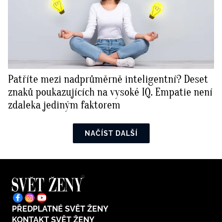
Patříte mezi nadprůměrně inteligentní? Deset
znaků poukazujících na vysoké IQ. Empatie není
zdaleka jediným faktorem
NAČÍST DALŠÍ
PŘEDPLATNÉ SVĚT ŽENY
KONTAKT SVĚT ŽENY