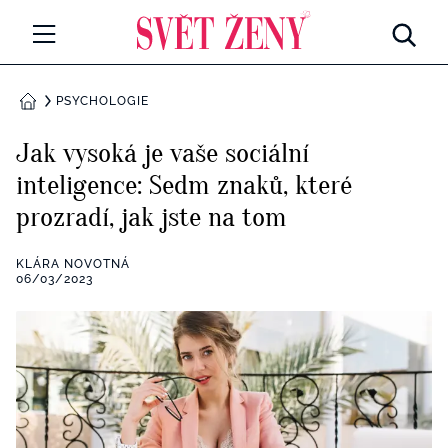
Svetzeny.cz
MÓDA A KRÁSA
PSYCHOLOGIE
DOMŮ
CELEBRITY
Jak vysoká je vaše sociální
Všechny kategorie
inteligence: Sedm znaků, které
RETROHUBKY
prozradí, jak jste na tom
Rozhovory
PSYCHOLOGIE
KLÁRA NOVOTNÁ
Všechny kategorie
06/03/2023
ZDRAVÍ
Seberozvoj
Všechny kategorie
ZÁBAVA
Životní styl
Všechny kategorie
BYDLENÍ
Testy a kvízy
Všechny kategorie