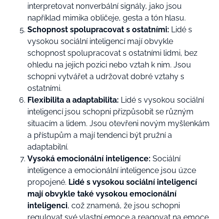
interpretovat nonverbální signály, jako jsou
například mimika obličeje, gesta a tón hlasu.
Schopnost spolupracovat s ostatními:
Lidé s
vysokou sociální inteligencí mají obvykle
schopnost spolupracovat s ostatními lidmi, bez
ohledu na jejich pozici nebo vztah k nim. Jsou
schopni vytvářet a udržovat dobré vztahy s
ostatními.
Flexibilita a adaptabilita:
Lidé s vysokou sociální
inteligencí jsou schopni přizpůsobit se různým
situacím a lidem. Jsou otevřeni novým myšlenkám
a přístupům a mají tendenci být pružní a
adaptabilní.
Vysoká emocionální inteligence:
Sociální
inteligence a emocionální inteligence jsou úzce
propojené.
Lidé s vysokou sociální inteligencí
mají obvykle také vysokou emocionální
inteligenci
, což znamená, že jsou schopni
regulovat své vlastní emoce a reagovat na emoce