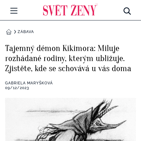
Svetzeny.cz
MÓDA A KRÁSA
ZÁBAVA
DOMŮ
CELEBRITY
Tajemný démon Kikimora: Miluje
Všechny kategorie
rozhádané rodiny, kterým ubližuje.
RETROHUBKY
Zjistěte, kde se schovává u vás doma
Rozhovory
PSYCHOLOGIE
GABRIELA MARYŠKOVÁ
Všechny kategorie
09/12/2023
ZDRAVÍ
Seberozvoj
Všechny kategorie
ZÁBAVA
Životní styl
Všechny kategorie
BYDLENÍ
Testy a kvízy
Všechny kategorie