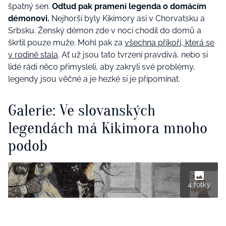
špatný sen.
Odtud pak pramení legenda o domácím
démonovi.
Nejhorší byly Kikimory asi v Chorvatsku a
Srbsku. Ženský démon zde v noci chodil do domů a
škrtil pouze muže. Mohl pak za
všechna příkoří, která se
v rodině stala
. Ať už jsou tato tvrzení pravdivá, nebo si
lidé rádi něco přimysleli, aby zakryli své problémy,
legendy jsou věčné a je hezké si je připomínat.
Galerie: Ve slovanských
legendách má Kikimora mnoho
podob
4 fotky