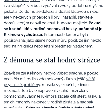
i ve sklepě či v krbu a vydávala zvuky podobné myšímu
pískotu. Do domu se dokázala dostat klíčovou dírkou,
ale v některých případech ji prý ‚‚nasadili„ stavitelé
domů, kterým nebyli po chuti budoucí majitelé.
Pokud
se k sobě lidé v rodině nechovali hezky, pořádně si je
Kikimora vychutnala.
Přítomnost démona byla
popisována, jako šílené noční můry, pocit, že jim někdo
sedí na hrudníku nebo létání předmětů vzduchem.
Z démona se stal hodný strážce
Zbavit se zlé Kikimory nebylo vůbec snadné, a pokud
nechtěla mít rodina zdemolovaný dům a ještě
větší
psychické problémy
, musela vyzkoušet jedinou
možnost. Tou bylo napravení vztahů mezi členy
domácnosti. Jakmile Kikimora začala cítit štěstí, lásku a
smích mnohdy nakonec v rodině zůstala a naopak
pomáhala.
‚‚Ráda se starala o kuřata a byla velmi