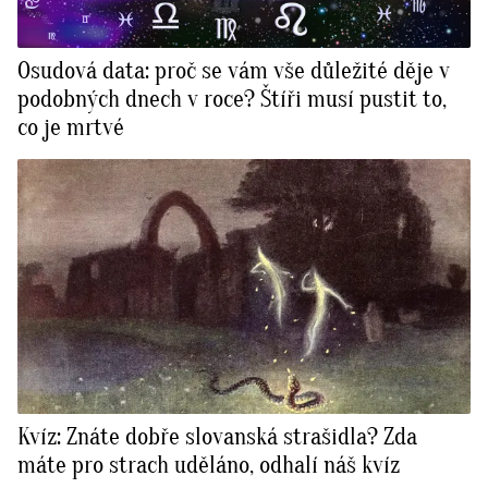
Osudová data: proč se vám vše důležité děje v
podobných dnech v roce? Štíři musí pustit to,
co je mrtvé
Kvíz: Znáte dobře slovanská strašidla? Zda
máte pro strach uděláno, odhalí náš kvíz