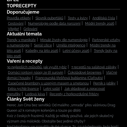
TOPRECEPTY
Doporučujeme
Pravidla etikety
Slovník puberťáků
Testy a kvízy
Andělská čísla
Cestování
Numerologie podle data narození
Módní trendy 2026
Vítejte!
Grilování
Aktuální témata
Trendy v manikúře
Minulé životy dle numerologie
Partnerské vztahy
a numerologie
Seriál Ulice
Umělá inteligence
Módní trendy na
léto 2026
Kabelky na léto 2026
Letní účesy 2026
Trendy boty na
léto 2026
Vaření a recepty
30 nejlepších způsobů, jak využít rybíz
7 receptů na salátové zálivky
Domácí iontový nápoj ze tří surovin
Čokoládové brownies
Vláčné
domácí housky
Francouzská třešňová bublanina (Clafoutis)
Zapečené brambory s uzeným masem a smetanou
Perník s jablky
Extra rychlé lívance
Letní salát
Jak skladovat a zpracovat
meruňky
Ledová káva
Recepty z horkovzdušné fritézy
Články Svět ženy
Herec Jan Cina bez servítků: Od malého „smrada” přes vášnivou Drag
Queen až k romským kořenům a touze po dítěti
Kvíz z českých frazémů: Každý je někdy používá, ale jejich skutečný
význam zná málokdo. Obstojíte bez jediné chyby?
Nad Hirošimou se rozsvítilo druhé slunce. To, co následovalo, bylo horší