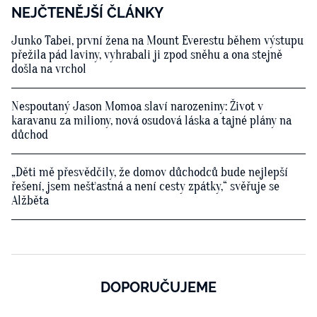
NEJČTENĚJŠÍ ČLÁNKY
Junko Tabei, první žena na Mount Everestu během výstupu
přežila pád laviny, vyhrabali ji zpod sněhu a ona stejně
došla na vrchol
Nespoutaný Jason Momoa slaví narozeniny: Život v
karavanu za miliony, nová osudová láska a tajné plány na
důchod
„Děti mě přesvědčily, že domov důchodců bude nejlepší
řešení, jsem nešťastná a není cesty zpátky,“ svěřuje se
Alžběta
DOPORUČUJEME