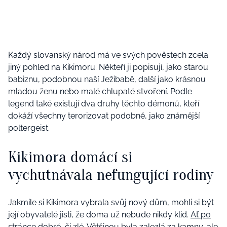
Každý slovanský národ má ve svých pověstech zcela
jiný pohled na Kikimoru. Někteří ji popisují, jako starou
babiznu, podobnou naší Ježibabě, další jako krásnou
mladou ženu nebo malé chlupaté stvoření. Podle
legend také existují dva druhy těchto démonů, kteří
dokáží všechny terorizovat podobně, jako známější
poltergeist.
Kikimora domácí si
vychutnávala nefungující rodiny
Jakmile si Kikimora vybrala svůj nový dům, mohli si být
její obyvatelé jisti, že doma už nebude nikdy klid.
Ať po
stránce dobré, či zlé
. Většinou byla zalezlá za kamny, ale