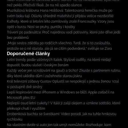
než peklo. Přeživší říkali, že na ně spadlo slunce
Muzikálová královna Hana Holišová: Talentovaná herečka muže po
svém boku tají. Otázky ohledně mateřství jí přijdou velice nezdvořilé
Kalhoty, které si letošní léto zamilovaly zralé Francouzky. Vzory jsou
opět v kurzu: Nosí se pruhy, puntíky i kostky
Trávení po padesátce: Proč najednou vadí potraviny, které jste dříve jedli
bez problémů
„Moje sestra zdědila po rodičích všechno. Tvrdí, že si to zasloužila,
protože se o ně starala, ale já se cítím podvedená,“ svěřuje se Zora
Doporučené články
Letní trendy podle vášnivých Italek. Stylové outfity, na které nedají
dopustit, budou slušet i českým ženám
Každý večer jen scrollování na gauči a ticho? Zkuste s partnerem rutinu,
díky které uklidíte dům i zažehnete starou jiskru
Král televizní zábavy Gustav Oplustil se nespokojil s jednou ženou: Vzal
si postupně dvě sestry
Lepší kopírování mezi iPhonem a Windows se blíží. Apple zatlačil na
Microsoft přes EU
Nejlepší osud letní cukety? V Itálii ji zalijí olejem a vznikne sott’olio, které
překvapí chutí i využitím
Drobenková buchta se švestkami: Video poradí, jak na tuhle hrnkovou
rychlovku
Na vlastním dvoře si auto jen tak umýt nemůžete. Rozhoduje, kam