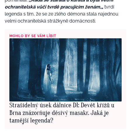
ochranitelská vůči tvrdě pracujícím ženám,„
tvrdí
legenda s tím, že se ze zlého démona stala najednou
velmi ochranitelská strážkyně domácnosti.
MOHLO BY SE VÁM LÍBIT
Strašidelný úsek dálnice D1: Devět křížů u
Brna znázorňuje děsivý masakr. Jaká je
tamější legenda?