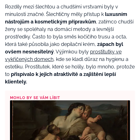
Rozdíly mezi šlechtou a chudšími vrstvami byly v
minulosti značné. Šlechtičny měly přístup k
luxusním
nástrojům a kosmetickým přípravkům
, zatímco chudší
ženy se spoléhaly na domácí metody a levnější
prostředky. Často to byla směs kočičího trusu a octa,
která také působila jako depilační krém,
zápach byl
ovšem nesnesitelný
. Výjimkou byly
prostitutky ve
vykřičených domech
, kde se kladl důraz na hygienu a
estetiku. Prostitutek, které se holily, bylo mnoho, protože
to
přispívalo k jejich atraktivitě a zajištění lepší
klientely.
MOHLO BY SE VÁM LÍBIT