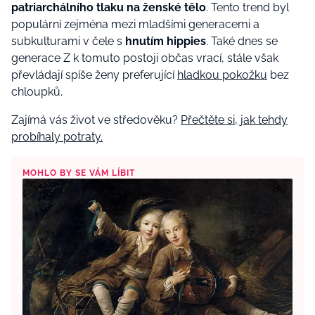
patriarchálního tlaku na ženské tělo
. Tento trend byl
populární zejména mezi mladšími generacemi a
subkulturami v čele s
hnutím hippies
. Také dnes se
generace Z k tomuto postoji občas vrací, stále však
převládají spíše ženy preferující
hladkou pokožku
bez
chloupků.
Zajímá vás život ve středověku?
Přečtěte si, jak tehdy
probíhaly potraty.
MOHLO BY SE VÁM LÍBIT