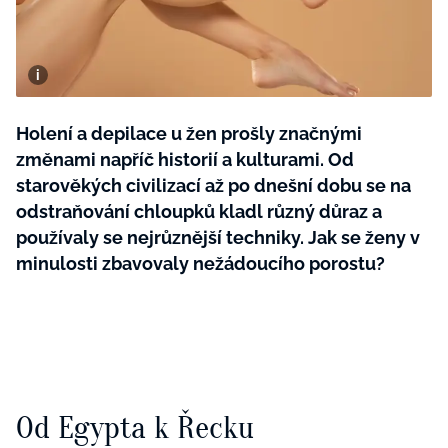
BurdaMedia
Tvoření
Extra
SVĚT ŽENY - 599 KČ
Rady a tipy
ROČNÍ PŘEDPLATNÉ SVĚT ŽENY +
SADA PRODUKTŮ MANA (10 ks)
Holení a depilace u žen prošly značnými
změnami napříč historií a kulturami. Od
starověkých civilizací až po dnešní dobu se na
odstraňování chloupků kladl různý důraz a
používaly se nejrůznější techniky. Jak se ženy v
minulosti zbavovaly nežádoucího porostu?
Od Egypta k Řecku