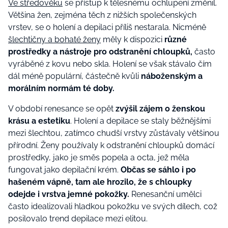
Ve středověku
se přístup k tělesnému ochlupení změnil.
Většina žen, zejména těch z nižších společenských
vrstev, se o holení a depilaci příliš nestarala. Nicméně
šlechtičny a bohaté ženy
měly k dispozici
různé
prostředky a nástroje pro odstranění chloupků,
často
vyráběné z kovu nebo skla. Holení se však stávalo čím
dál méně populární, částečně kvůli
náboženským a
morálním normám té doby.
V období renesance se opět
zvýšil zájem o ženskou
krásu a estetiku
. Holení a depilace se staly běžnějšími
mezi šlechtou, zatímco chudší vrstvy zůstávaly většinou
přírodní. Ženy používaly k odstranění chloupků domácí
prostředky, jako je směs popela a octa, jež měla
fungovat jako depilační krém.
Občas se sáhlo i po
hašeném vápně, tam ale hrozilo, že s chloupky
odejde i vrstva jemné pokožky.
Renesanční umělci
často idealizovali hladkou pokožku ve svých dílech, což
posilovalo trend depilace mezi elitou.