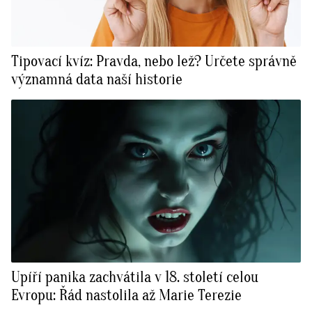
Tipovací kvíz: Pravda, nebo lež? Určete správně
významná data naší historie
Upíří panika zachvátila v 18. století celou
Evropu: Řád nastolila až Marie Terezie