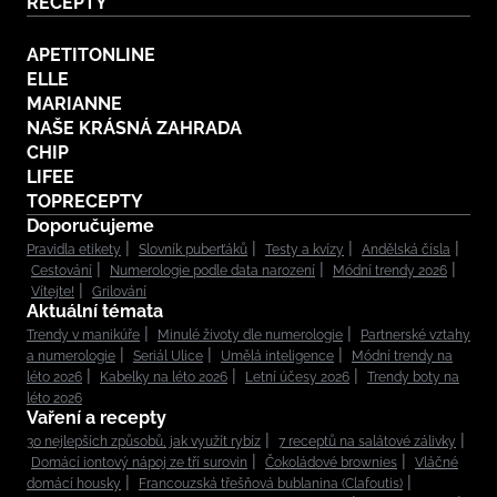
RECEPTY
APETITONLINE
ELLE
MARIANNE
NAŠE KRÁSNÁ ZAHRADA
CHIP
LIFEE
TOPRECEPTY
Doporučujeme
Pravidla etikety
Slovník puberťáků
Testy a kvízy
Andělská čísla
Cestování
Numerologie podle data narození
Módní trendy 2026
Vítejte!
Grilování
Aktuální témata
Trendy v manikúře
Minulé životy dle numerologie
Partnerské vztahy
a numerologie
Seriál Ulice
Umělá inteligence
Módní trendy na
léto 2026
Kabelky na léto 2026
Letní účesy 2026
Trendy boty na
léto 2026
Vaření a recepty
30 nejlepších způsobů, jak využít rybíz
7 receptů na salátové zálivky
Domácí iontový nápoj ze tří surovin
Čokoládové brownies
Vláčné
domácí housky
Francouzská třešňová bublanina (Clafoutis)