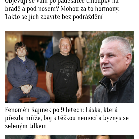
Objevují se vám po padesátce chloupky na
bradě a pod nosem? Mohou za to hormony.
Takto se jich zbavíte bez podráždění
Fenomén Kajínek po 9 letech: Láska, která
přežila mříže, boj s těžkou nemocí a byznys se
zeleným tílkem