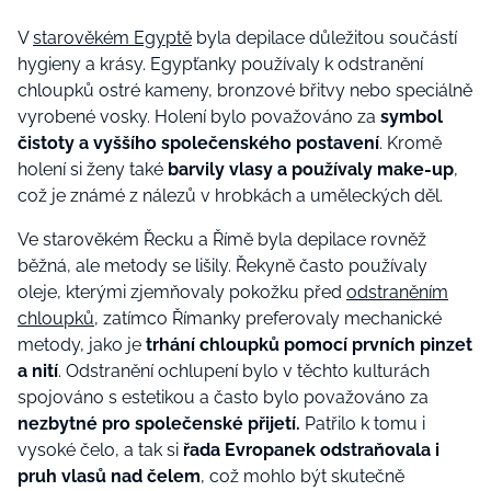
V
starověkém Egyptě
byla depilace důležitou součástí
hygieny a krásy. Egypťanky používaly k odstranění
chloupků ostré kameny, bronzové břitvy nebo speciálně
vyrobené vosky. Holení bylo považováno za
symbol
čistoty a vyššího společenského postavení
. Kromě
holení si ženy také
barvily vlasy a používaly make-up
,
což je známé z nálezů v hrobkách a uměleckých děl.
Ve starověkém Řecku a Římě byla depilace rovněž
běžná, ale metody se lišily. Řekyně často používaly
oleje, kterými zjemňovaly pokožku před
odstraněním
chloupků
, zatímco Římanky preferovaly mechanické
metody, jako je
trhání chloupků pomocí prvních pinzet
a nití
. Odstranění ochlupení bylo v těchto kulturách
spojováno s estetikou a často bylo považováno za
nezbytné pro společenské přijetí.
Patřilo k tomu i
vysoké čelo, a tak si
řada Evropanek odstraňovala i
pruh vlasů nad čelem
, což mohlo být skutečně