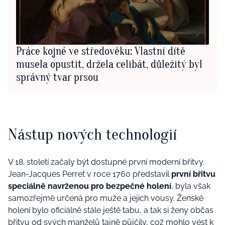
Práce kojné ve středověku: Vlastní dítě
musela opustit, držela celibát, důležitý byl
správný tvar prsou
Nástup nových technologií
V 18. století začaly být dostupné první moderní břitvy.
Jean-Jacques Perret v roce 1760 představil
první břitvu
speciálně navrženou pro bezpečné holení
, byla však
samozřejmě určená pro muže a jejich vousy. Ženské
holení bylo oficiálně stále ještě tabu, a tak si ženy občas
břitvu od svých manželů tajně půjčily, což mohlo vést k