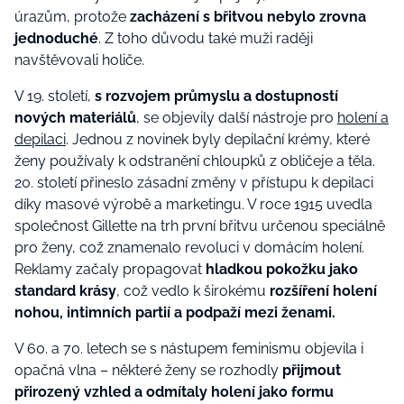
úrazům, protože
zacházení s břitvou nebylo zrovna
jednoduché
. Z toho důvodu také muži raději
navštěvovali holiče.
V 19. století,
s rozvojem průmyslu a dostupností
nových materiálů
, se objevily další nástroje pro
holení a
depilaci
. Jednou z novinek byly depilační krémy, které
ženy používaly k odstranění chloupků z obličeje a těla.
20.
století přineslo zásadní změny v přístupu k depilaci
díky masové výrobě a marketingu. V roce 1915 uvedla
společnost Gillette na trh první břitvu určenou speciálně
pro ženy, což znamenalo revoluci v domácím holení.
Reklamy začaly propagovat
hladkou pokožku jako
standard krásy
, což vedlo k širokému
rozšíření holení
nohou, intimních partií a podpaží mezi ženami.
V 60. a 70. letech se s nástupem feminismu objevila i
opačná vlna – některé ženy se rozhodly
přijmout
přirozený vzhled a odmítaly holení jako formu