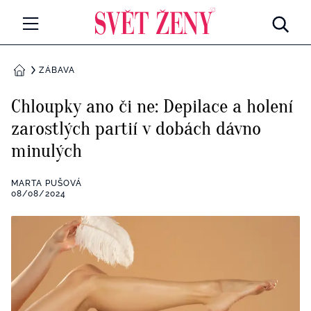
Svetzeny.cz
MÓDA A KRÁSA
ZÁBAVA
DOMŮ
CELEBRITY
Chloupky ano či ne: Depilace a holení
Všechny kategorie
zarostlých partií v dobách dávno
RETROHUBKY
minulých
Rozhovory
PSYCHOLOGIE
MARTA PUŠOVÁ
Všechny kategorie
08/08/2024
ZDRAVÍ
Seberozvoj
Všechny kategorie
ZÁBAVA
Životní styl
Všechny kategorie
BYDLENÍ
Testy a kvízy
Všechny kategorie