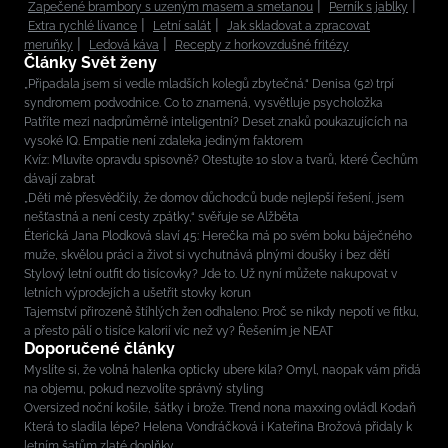
Zapečené brambory s uzeným masem a smetanou
Perník s jablky
Extra rychlé lívance
Letní salát
Jak skladovat a zpracovat
meruňky
Ledová káva
Recepty z horkovzdušné fritézy
Články Svět ženy
„Připadala jsem si vedle mladších kolegů zbytečná.“ Denisa (52) trpí
syndromem podvodnice. Co to znamená, vysvětluje psycholožka
Patříte mezi nadprůměrně inteligentní? Deset znaků poukazujících na
vysoké IQ. Empatie není zdaleka jediným faktorem
Kvíz: Mluvíte opravdu spisovně? Otestujte 10 slov a tvarů, které Čechům
dávají zabrat
„Děti mě přesvědčily, že domov důchodců bude nejlepší řešení, jsem
nešťastná a není cesty zpátky,“ svěřuje se Alžběta
Éterická Jana Plodková slaví 45: Herečka má po svém boku báječného
muže, skvělou práci a život si vychutnává plnými doušky i bez dětí
Stylový letní outfit do tisícovky? Jde to. Už nyní můžete nakupovat v
letních výprodejích a ušetřit stovky korun
Tajemství přirozeně štíhlých žen odhaleno: Proč se nikdy nepotí ve fitku,
a přesto pálí o tisíce kalorií víc než vy? Řešením je NEAT
Doporučené články
Myslíte si, že volná halenka opticky ubere kila? Omyl, naopak vám přidá
na objemu, pokud nezvolíte správný styling
Oversized noční košile, šátky i brože. Trend nona maxxing ovládl Kodaň
Která to sladila lépe? Helena Vondráčková i Kateřina Brožová přidaly k
letním šatům zlaté doplňky