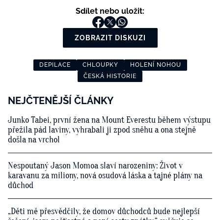
Sdílet nebo uložit:
ZOBRAZIT DISKUZI
DEPILACE
CHLOUPKY
HOLENÍ NOHOU
ČESKÁ HISTORIE
NEJČTENĚJŠÍ ČLÁNKY
Junko Tabei, první žena na Mount Everestu během výstupu
přežila pád laviny, vyhrabali ji zpod sněhu a ona stejně
došla na vrchol
Nespoutaný Jason Momoa slaví narozeniny: Život v
karavanu za miliony, nová osudová láska a tajné plány na
důchod
„Děti mě přesvědčily, že domov důchodců bude nejlepší