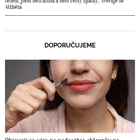
řešení, jsem nešťastná a není cesty zpátky,“ svěřuje se
Alžběta
DOPORUČUJEME