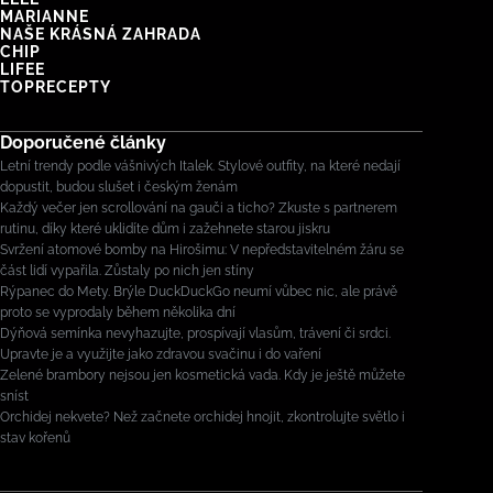
MARIANNE
NAŠE KRÁSNÁ ZAHRADA
CHIP
LIFEE
TOPRECEPTY
Doporučené články
Letní trendy podle vášnivých Italek. Stylové outfity, na které nedají
dopustit, budou slušet i českým ženám
Každý večer jen scrollování na gauči a ticho? Zkuste s partnerem
rutinu, díky které uklidíte dům i zažehnete starou jiskru
Svržení atomové bomby na Hirošimu: V nepředstavitelném žáru se
část lidí vypařila. Zůstaly po nich jen stíny
Rýpanec do Mety. Brýle DuckDuckGo neumí vůbec nic, ale právě
proto se vyprodaly během několika dní
Dýňová semínka nevyhazujte, prospívají vlasům, trávení či srdci.
Upravte je a využijte jako zdravou svačinu i do vaření
Zelené brambory nejsou jen kosmetická vada. Kdy je ještě můžete
sníst
Orchidej nekvete? Než začnete orchidej hnojit, zkontrolujte světlo i
stav kořenů