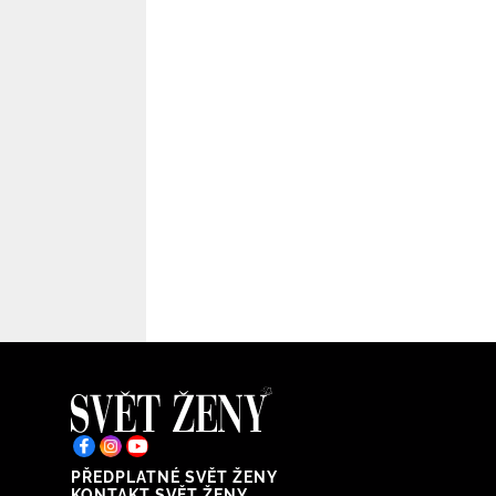
PŘEDPLATNÉ SVĚT ŽENY
KONTAKT SVĚT ŽENY