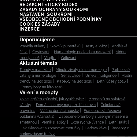
REDAKČNÍ ETICKÝ KODEX
ZÁSADY OCHRANY SOUKROMÍ
NASTAVENÍ SOUKROMÍ
VŠEOBECNÉ OBCHODNÍ PODMÍNKY
COOKIES ZÁSADY
INZERCE
Doporučujeme
Pravidla etikety
Slovník puberťáků
Testy a kvízy
Andělská
čísla
Cestování
Numerologie podle data narození
Módní
trendy 2026
Vítejte!
Grilování
Aktuální témata
Trendy v manikúře
Minulé životy dle numerologie
Partnerské
vztahy a numerologie
Seriál Ulice
Umělá inteligence
Módní
trendy na léto 2026
Kabelky na léto 2026
Letní účesy 2026
Trendy boty na léto 2026
Vaření a recepty
30 nejlepších způsobů, jak využít rybíz
7 receptů na salátové
zálivky
Domácí iontový nápoj ze tří surovin
Čokoládové
brownies
Vláčné domácí housky
Francouzská třešňová
bublanina (Clafoutis)
Zapečené brambory s uzeným masem a
smetanou
Perník s jablky
Extra rychlé lívance
Letní salát
Jak skladovat a zpracovat meruňky
Ledová káva
Recepty z
horkovzdušné fritézy