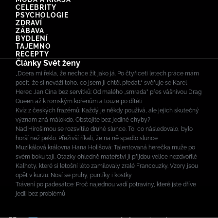
CELEBRITY
PSYCHOLOGIE
ZDRAVÍ
ZÁBAVA
BYDLENÍ
TAJEMNO
RECEPTY
Články Svět ženy
„Dcera mi řekla, že nechce žít jako já. Po čtyřiceti letech práce mám
pocit, že si neváží toho, co jsem jí chtěl předat,“ svěřuje se Karel
Herec Jan Cina bez servítků: Od malého „smrada” přes vášnivou Drag
Queen až k romským kořenům a touze po dítěti
Kvíz z českých frazémů: Každý je někdy používá, ale jejich skutečný
význam zná málokdo. Obstojíte bez jediné chyby?
Nad Hirošimou se rozsvítilo druhé slunce. To, co následovalo, bylo
horší než peklo. Přeživší říkali, že na ně spadlo slunce
Muzikálová královna Hana Holišová: Talentovaná herečka muže po
svém boku tají. Otázky ohledně mateřství jí přijdou velice nezdvořilé
Kalhoty, které si letošní léto zamilovaly zralé Francouzky. Vzory jsou
opět v kurzu: Nosí se pruhy, puntíky i kostky
Trávení po padesátce: Proč najednou vadí potraviny, které jste dříve
jedli bez problémů