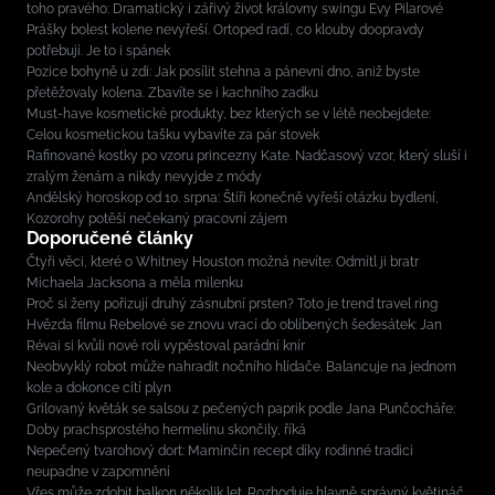
toho pravého: Dramatický i zářivý život královny swingu Evy Pilarové
Prášky bolest kolene nevyřeší. Ortoped radí, co klouby doopravdy
potřebují. Je to i spánek
Pozice bohyně u zdi: Jak posílit stehna a pánevní dno, aniž byste
přetěžovaly kolena. Zbavíte se i kachního zadku
Must-have kosmetické produkty, bez kterých se v létě neobejdete:
Celou kosmetickou tašku vybavíte za pár stovek
Rafinované kostky po vzoru princezny Kate. Nadčasový vzor, který sluší i
zralým ženám a nikdy nevyjde z módy
Andělský horoskop od 10. srpna: Štíři konečně vyřeší otázku bydlení,
Kozorohy potěší nečekaný pracovní zájem
Doporučené články
Čtyři věci, které o Whitney Houston možná nevíte: Odmítl ji bratr
Michaela Jacksona a měla milenku
Proč si ženy pořizují druhý zásnubní prsten? Toto je trend travel ring
Hvězda filmu Rebelové se znovu vrací do oblíbených šedesátek: Jan
Révai si kvůli nové roli vypěstoval parádní knír
Neobvyklý robot může nahradit nočního hlídače. Balancuje na jednom
kole a dokonce cítí plyn
Grilovaný květák se salsou z pečených paprik podle Jana Punčocháře:
Doby prachsprostého hermelínu skončily, říká
Nepečený tvarohový dort: Maminčin recept díky rodinné tradici
neupadne v zapomnění
Vřes může zdobit balkon několik let. Rozhoduje hlavně správný květináč