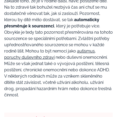
základě toho, že je v rodině další, navíc postižené dítě.
Na to zdravé tak bohužel nezbývá čas ani chuť se mu
dostatečně věnovat tak, jak si zaslouží.
Pozornost,
kterou by dítě mělo dostávat, se tak
automaticky
přesměruje
k sourozenci
, který je potřebuje více
.
Obvykle je tedy tato pozornost přesměrována na tohoto
sourozence se speciálními potřebami. Zvláštní potřeby
upřednostňovaného sourozence se mohou v každé
rodině lišit. Mohou to být nemoci jako
autismus,
poruchy duševního zdraví
nebo duševní onemocnění.
Může se však jednat také o vývojová postižení,
tělesná
postižení, chronické onemocnění
nebo dokonce ADHD.
V některých rodinách může za vznikem skleněného
dítěte stát
závislost, včetně užívání alkoholu, užívání
drog, propadání hazardním hrám nebo dokonce trestná
činnost.