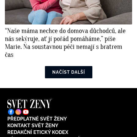
“Naše máma nechce do domova důchodců, ale
nás sekýruje, ať jí pořád pomáháme,” píše
Marie. Na soustavnou péči nemají s bratrem
čas
NAČÍST DALŠÍ
PŘEDPLATNÉ SVĚT ŽENY
KONTAKT SVĚT ŽENY
REDAKČNÍ ETICKÝ KODEX