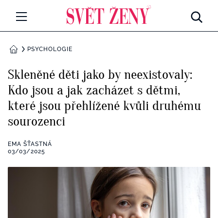
Svetzeny.cz
MÓDA A KRÁSA
PSYCHOLOGIE
DOMŮ
CELEBRITY
Skleněné děti jako by neexistovaly:
Všechny kategorie
Kdo jsou a jak zacházet s dětmi,
RETROHUBKY
které jsou přehlížené kvůli druhému
Rozhovory
PSYCHOLOGIE
sourozenci
Všechny kategorie
ZDRAVÍ
EMA ŠŤASTNÁ
03/03/2025
Seberozvoj
Všechny kategorie
ZÁBAVA
Životní styl
Všechny kategorie
BYDLENÍ
Testy a kvízy
Všechny kategorie