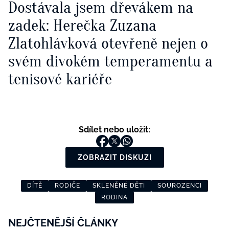
Dostávala jsem dřevákem na
zadek: Herečka Zuzana
Zlatohlávková otevřeně nejen o
svém divokém temperamentu a
tenisové kariéře
Sdílet nebo uložit:
ZOBRAZIT DISKUZI
DÍTĚ
RODIČE
SKLENĚNÉ DĚTI
SOUROZENCI
RODINA
NEJČTENĚJŠÍ ČLÁNKY