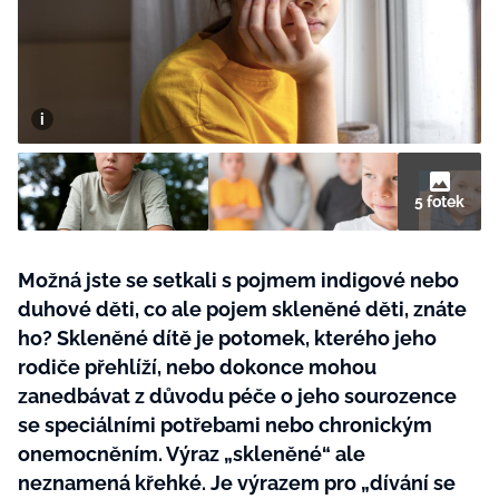
BurdaMedia
Tvoření
Extra
SVĚT ŽENY - 599 KČ
Rady a tipy
ROČNÍ PŘEDPLATNÉ SVĚT ŽENY +
SADA PRODUKTŮ MANA (10 ks)
5 fotek
Možná jste se setkali s pojmem indigové nebo
duhové děti, co ale pojem skleněné děti, znáte
ho? Skleněné dítě je potomek, kterého jeho
rodiče přehlíží, nebo dokonce mohou
zanedbávat z důvodu péče o jeho sourozence
se speciálními potřebami nebo chronickým
onemocněním. Výraz „skleněné“ ale
neznamená křehké. Je výrazem pro „dívání se