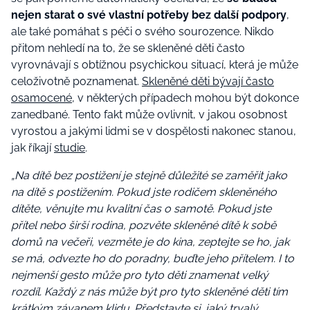
nejen starat o své
vlastní potřeby bez další podpory
,
ale také pomáhat s péči o svého sourozence. Nikdo
přitom nehledí na to, že se skleněné děti často
vyrovnávají s obtížnou psychickou situací, která je může
celoživotně poznamenat.
Skleněné děti bývají často
osamocené
, v některých případech mohou být dokonce
zanedbané. Tento fakt může ovlivnit, v jakou osobnost
vyrostou a jakými lidmi se v dospělosti nakonec stanou,
jak říkají
studie
.
„Na dítě bez postižení je stejně důležité se zaměřit jako
na dítě s postižením. Pokud jste rodičem skleněného
dítěte, věnujte mu kvalitní čas o samotě. Pokud jste
přítel nebo širší rodina, pozvěte skleněné dítě k sobě
domů na večeři, vezměte je do kina, zeptejte se ho, jak
se má, odvezte ho do poradny, buďte jeho přítelem. I to
nejmenší gesto může pro tyto děti znamenat velký
rozdíl. Každý z nás může být pro tyto skleněné děti tím
krátkým závanem klidu. Představte si, jaký trvalý