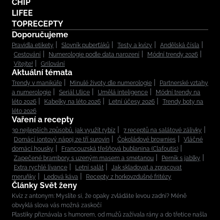
CHIP
LIFEE
TOPRECEPTY
Doporučujeme
Pravidla etikety
Slovník puberťáků
Testy a kvízy
Andělská čísla
Cestování
Numerologie podle data narození
Módní trendy 2026
Vítejte!
Grilování
Aktuální témata
Trendy v manikúře
Minulé životy dle numerologie
Partnerské vztahy
a numerologie
Seriál Ulice
Umělá inteligence
Módní trendy na
léto 2026
Kabelky na léto 2026
Letní účesy 2026
Trendy boty na
léto 2026
Vaření a recepty
30 nejlepších způsobů, jak využít rybíz
7 receptů na salátové zálivky
Domácí iontový nápoj ze tří surovin
Čokoládové brownies
Vláčné
domácí housky
Francouzská třešňová bublanina (Clafoutis)
Zapečené brambory s uzeným masem a smetanou
Perník s jablky
Extra rychlé lívance
Letní salát
Jak skladovat a zpracovat
meruňky
Ledová káva
Recepty z horkovzdušné fritézy
Články Svět ženy
Kvíz z antonym: Myslíte si, že opaky zvládáte levou zadní? Méně
obvyklá slova vás možná zaskočí
Plastiky přiznávala s humorem, od mužů zažívala rány a do třetice našla