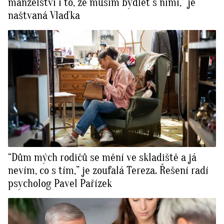
manželství i to, že musím bydlet s nimi,” je
naštvaná Vlaďka
“Dům mých rodičů se mění ve skladiště a já
nevím, co s tím,” je zoufalá Tereza. Řešení radí
psycholog Pavel Pařízek