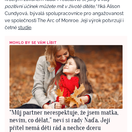
pozitivní účinek můžete mít v životě dítěte,“
říká Alison
Cundyová, bývalá spolupracovnice pro angažovanost
ve společnosti The Arc of Monroe. Její výrok potvrzují i
četné
studie
.
MOHLO BY SE VÁM LÍBIT
“Můj partner nerespektuje, že jsem matka,
nevím, co dělat,” neví si rady Naďa. Její
přítel nemá děti rád a nechce dceru