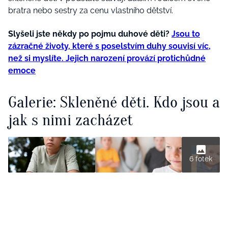
bratra nebo sestry
za cenu vlastního dětství.
Slyšeli jste někdy po pojmu duhové děti?
Jsou to
zázračné životy, které s poselstvím duhy souvisí víc,
než si myslíte. Jejich narození provází protichůdné
emoce
Galerie: Skleněné děti. Kdo jsou a
jak s nimi zacházet
6 fotek