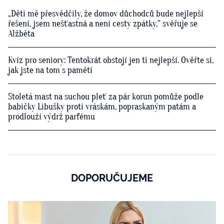
„Děti mě přesvědčily, že domov důchodců bude nejlepší
řešení, jsem nešťastná a není cesty zpátky,“ svěřuje se
Alžběta
Kvíz pro seniory: Tentokrát obstojí jen ti nejlepší. Ověřte si,
jak jste na tom s pamětí
Stoletá mast na suchou pleť za pár korun pomůže podle
babičky Libušky proti vráskám, popraskaným patám a
prodlouží výdrž parfému
DOPORUČUJEME