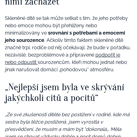
nimi zacházet
Skleněné dítě se tak může setkat s tím, že jeho potřeby
nebo emoce mohou být přehlíženy nebo
minimalizovány ve
srovnání s potřebami a emocemi
jeho sourozence
. Ačkoliv tímto faktem skleněné dítě
značně trpí, rodiče od něj očekávají, že bude v pořádku,
nezávislé, bezproblémové a připravené
podpořit je
nebo odpustit
sourozencům, kteří mohou jednat nebo
jinak narušovat domácí „pohodovou“ atmosféru.
„Nejlepší jsem byla ve skrývání
jakýchkoli citů a pocitů“
„Ze své zkušenosti dítěte bez postižení v rodině, kde má
sestra byla těžce postižená, jsem vyrostla v
přesvědčení, že musím a mám být “dokonalá„. Měla
jsem se chovat vždycky dobře a nosit domů dobré