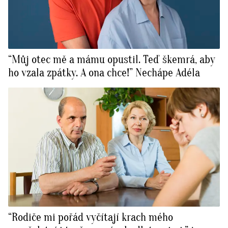
“Můj otec mě a mámu opustil. Teď škemrá, aby
ho vzala zpátky. A ona chce!” Nechápe Adéla
“Rodiče mi pořád vyčítají krach mého