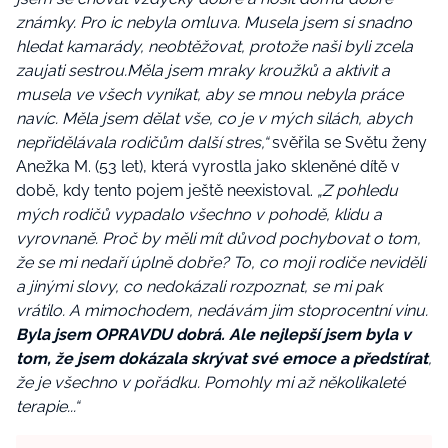
známky. Pro ic nebyla omluva. Musela jsem si snadno
hledat kamarády, neobtěžovat, protože naši byli zcela
zaujati sestrou.Měla jsem mraky kroužků a aktivit a
musela ve všech vynikat, aby se mnou nebyla práce
navíc. Měla jsem dělat vše, co je v mých silách, abych
nepřidělávala rodičům další stres,“
svěřila se Světu ženy
Anežka M. (53 let), která vyrostla jako skleněné dítě v
době, kdy tento pojem ještě neexistoval.
„Z pohledu
mých rodičů vypadalo všechno v pohodě, klidu a
vyrovnaně. Proč by měli mít důvod pochybovat o tom,
že se mi nedaří úplně dobře? To, co moji rodiče neviděli
a jinými slovy, co nedokázali rozpoznat, se mi pak
vrátilo. A mimochodem, nedávám jim stoprocentní vinu.
Byla jsem OPRAVDU dobrá. Ale nejlepší jsem byla v
tom, že jsem dokázala skrývat své emoce a předstírat
,
že je všechno v pořádku. Pomohly mi až několikaleté
terapie...“