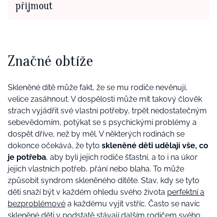
přijmout
Značné obtíže
Skleněné dítě může fakt, že se mu rodiče nevěnují,
velice zasáhnout. V dospělosti může mít takový člověk
strach vyjádřit své vlastní potřeby, trpět nedostatečným
sebevědomím, potýkat se s psychickými problémy a
dospět dříve, než by měl. V některých rodinách se
dokonce očekává, že tyto
skleněné děti
udělají vše, co
je potřeba
, aby byli jejich rodiče šťastní, a to i na úkor
jejich vlastních potřeb, přání nebo blaha. To může
způsobit syndrom skleněného dítěte. Stav, kdy se tyto
děti snaží být v každém ohledu svého života
perfektní a
bezproblémové
a každému vyjít vstříc. Často se navíc
skleněné děti v podstatě
stávají dalším rodičem svého