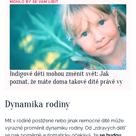
MOHLO BY SE VÁM LÍBIT
Indigové děti mohou změnit svět: Jak
poznat, že máte doma takové dítě právě vy
Dynamika rodiny
Mít v rodině postižené nebo jinak nemocné dítě může
výrazně proměnit dynamiku rodiny. Od „zdravých dětí“
se pak poměrně automaticky očekává, že
se budou