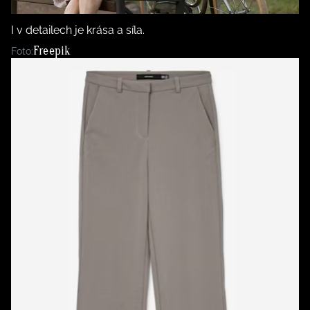
I v detailech je krása a síla.
Freepik
Foto: