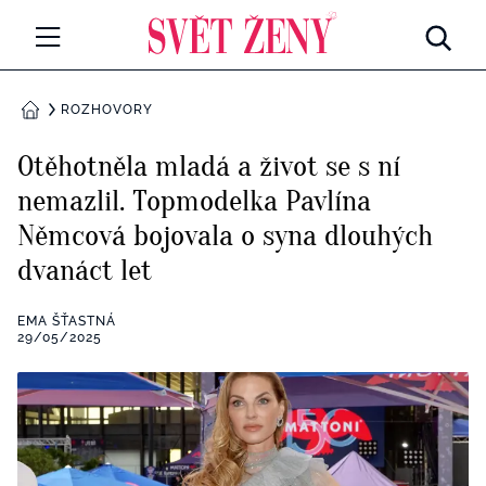
Svetzeny.cz
MÓDA A KRÁSA
ROZHOVORY
DOMŮ
CELEBRITY
Otěhotněla mladá a život se s ní
Všechny kategorie
nemazlil. Topmodelka Pavlína
RETROHUBKY
Němcová bojovala o syna dlouhých
Rozhovory
PSYCHOLOGIE
dvanáct let
Všechny kategorie
ZDRAVÍ
EMA ŠŤASTNÁ
29/05/2025
Seberozvoj
Všechny kategorie
ZÁBAVA
Životní styl
Všechny kategorie
BYDLENÍ
Testy a kvízy
Všechny kategorie