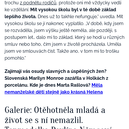
trochu
z podnětu rodičů
, protože oni mě vždycky vedli
ke vzdělání.
Mít vysokou školu byl v té době základ
lepšího života.
Dnes už to takhle nefunguje,“ uvedla. Mít
vysokou školu se jí nakonec vyplatilo. „V době, kdy jsem
se rozváděla, jsem výšku ještě neměla, ale později, s
postupem let… dalo mi to základ, který se hodí u různých
smluv nebo toho, čím jsem v životě procházela. Uměla
jsem ve smlouvách číst. Takže ano, v tom mi to trošku
pomohlo.“
Zajímají vás osudy slavných a úspěšných žen?
Slovenská Marilyn Monroe zazářila v Holkách z
porcelánu. Kde je dnes Marta Rašlová?
Měla
nemanželské děti stejně jako krásná Helena
Galerie: Otěhotněla mladá a
život se s ní nemazlil.