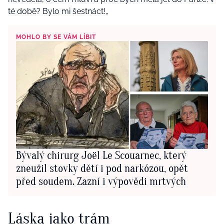
té době? Bylo mi šestnáct!„
MOHLO BY SE VÁM LÍBIT
Bývalý chirurg Joël Le Scouarnec, který
zneužil stovky dětí i pod narkózou, opět
před soudem. Zazní i výpovědi mrtvých
Láska jako trám