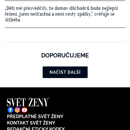
„Děti mě přesvědčily, že domov důchodců bude nejlepší
řešení, jsem nešťastná a není cesty zpátky,“ svěřuje se
Alžběta
DOPORUČUJEME
NAČÍST DALŠÍ
PŘEDPLATNÉ SVĚT ŽENY
KONTAKT SVĚT ŽENY
REDAKČNÍ ETICKÝ KODEX