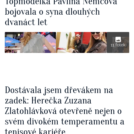
Topmodelka Pavlína Němcová
bojovala o syna dlouhých
dvanáct let
11 fotek
Dostávala jsem dřevákem na
zadek: Herečka Zuzana
Zlatohlávková otevřeně nejen o
svém divokém temperamentu a
tenisové kariéře