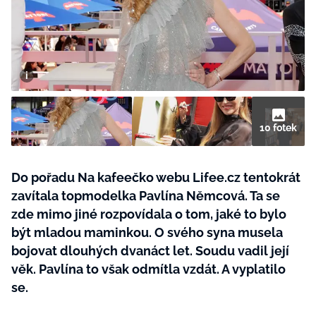
BurdaMedia
Tvoření
Extra
SVĚT ŽENY - 599 KČ
Rady a tipy
ROČNÍ PŘEDPLATNÉ SVĚT ŽENY +
SADA PRODUKTŮ MANA (10 ks)
10 fotek
Do pořadu Na kafeečko webu Lifee.cz tentokrát
zavítala topmodelka Pavlína Němcová. Ta se
zde mimo jiné rozpovídala o tom, jaké to bylo
být mladou maminkou. O svého syna musela
bojovat dlouhých dvanáct let. Soudu vadil její
věk. Pavlína to však odmítla vzdát. A vyplatilo
se.