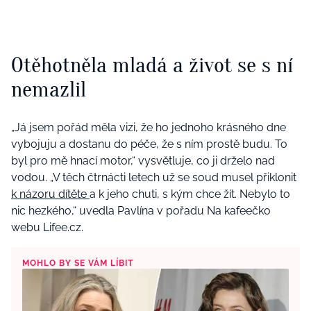
Otěhotněla mladá a život se s ní
nemazlil
„Já jsem pořád měla vizi, že ho jednoho krásného dne
vybojuju a dostanu do péče, že s ním prostě budu. To
byl pro mě hnací motor,“ vysvětluje, co ji drželo nad
vodou. „V těch čtrnácti letech už se soud musel přiklonit
k názoru dítěte
a k jeho chuti, s kým chce žít. Nebylo to
nic hezkého,“ uvedla Pavlína v pořadu Na kafeečko
webu Lifee.cz.
MOHLO BY SE VÁM LÍBIT