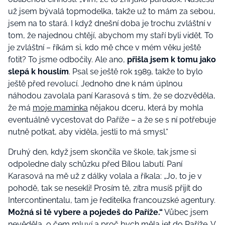
už jsem bývalá topmodelka, takže už to mám za sebou,
jsem na to stará. I když dnešní doba je trochu zvláštní v
tom, že najednou chtějí, abychom my staří byli vidět. To
je zvláštní – říkám si, kdo mě chce v mém věku ještě
fotit? To jsme odbočily. Ale ano,
přišla jsem k tomu jako
slepá k houslím
. Psal se ještě rok 1989, takže to bylo
ještě před revolucí. Jednoho dne k nám úplnou
náhodou zavolala paní Karasová s tím, že se dozvěděla,
že má
moje maminka
nějakou dceru, která by mohla
eventuálně vycestovat do Paříže – a že se s ní potřebuje
nutně potkat, aby viděla, jestli to má smysl.“
Druhý den, když jsem skončila ve škole, tak jsme si
odpoledne daly schůzku před Bílou labutí. Paní
Karasová na mě už z dálky volala a říkala: „Jo, to je v
pohodě, tak se nesekli! Prosím tě, zítra musíš přijít do
Intercontinentalu, tam je ředitelka francouzské agentury.
Možná si tě vybere a pojedeš do Paříže.“
Vůbec jsem
nevěděla, o čem mluví a proč bych měla jet do Paříže. V