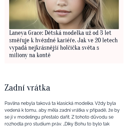
Laneya Grace: Dětská modelka už od 3 let
směřuje k hvězdné kariéře. Jak ve 20 letech
vypadá nejkrásnější holčička světa s
miliony na kontě
Zadní vrátka
Pavlína nebyla taková ta klasická modelka. Vždy byla
vedená k tomu, aby měla zadní vrátka v případě, že by
se jí v modelingu přestalo dařit. Z tohoto důvodu se
rozhodla pro studium práv. „Díky Bohu to bylo tak