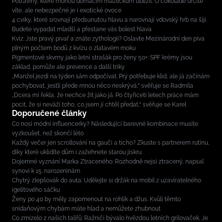
Potraviny, které mohou domácím mazlíčkům ublížit: O čokoládě určitě
víte, ale nebezpečné je i exotické ovoce
4 cviky, které srovnají předsunutou hlavu a narovnají vdovský hrb na šíji.
Budete vypadat mladší a přestane vás bolest hlava
Kvíz: Jste pravý pivař a znáte zythologii? Oslavte Mezinárodní den piva
plným počtem bodů z kvízu o zlatavém moku
Pigmentové skvrny jako letní strašák pro ženy 50+: SPF krémy jsou
základ, pomůže ale prevence a další triky
„Manžel jezdí na týden sám odpočívat. Prý potřebuje klid, ale já začínám
pochybovat, jestli přede mnou něco neskrývá,“ svěřuje se Radmila
„Dcera mi řekla, že nechce žít jako já. Po čtyřiceti letech práce mám
pocit, že si neváží toho, co jsem jí chtěl předat,“ svěřuje se Karel
Doporučené články
Co nosí módní influencerky? Následující barevné kombinace musíte
vyzkoušet, než skončí léto
Každý večer jen scrollování na gauči a ticho? Zkuste s partnerem rutinu,
díky které uklidíte dům i zažehnete starou jiskru
Dojemné vyznání Marka Ztraceného: Rozhodně nejsi ztracený, napsal
synovi k 15. narozeninám
Chytrý zlepšovák do auta: Udělejte si držák na mobil z uzavíratelného
igelitového sáčku
Ženy po 40 by měly zapomenout na rohlík a džus. Kvůli těmto
snídaňovým chybám máte hlad a nemůžete zhubnout
Co zmizelo z našich talířů: Ražniči bývalo hvězdou letních grilovaček. Je