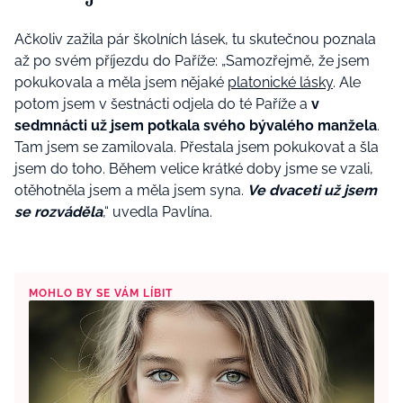
Ačkoliv zažila pár školních lásek, tu skutečnou poznala
až po svém příjezdu do Paříže: „Samozřejmě, že jsem
pokukovala a měla jsem nějaké
platonické lásky
. Ale
potom jsem v šestnácti odjela do té Paříže a
v
sedmnácti už jsem potkala svého
bývalého manžela
.
Tam jsem se zamilovala. Přestala jsem pokukovat a šla
jsem do toho. Během velice krátké doby jsme se vzali,
otěhotněla jsem a měla jsem syna.
Ve dvaceti už jsem
se rozváděla
,“ uvedla Pavlína.
MOHLO BY SE VÁM LÍBIT