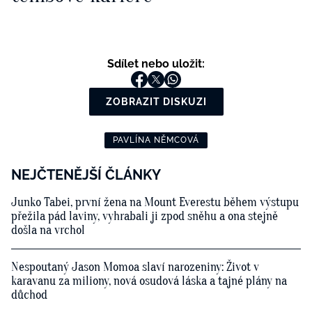
Sdílet nebo uložit:
ZOBRAZIT DISKUZI
PAVLÍNA NĚMCOVÁ
NEJČTENĚJŠÍ ČLÁNKY
Junko Tabei, první žena na Mount Everestu během výstupu
přežila pád laviny, vyhrabali ji zpod sněhu a ona stejně
došla na vrchol
Nespoutaný Jason Momoa slaví narozeniny: Život v
karavanu za miliony, nová osudová láska a tajné plány na
důchod