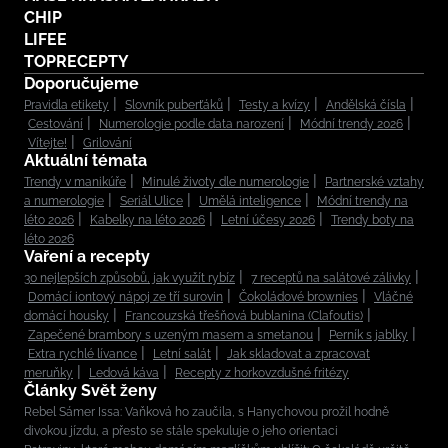
CHIP
LIFEE
TOPRECEPTY
Doporučujeme
Pravidla etikety
Slovník puberťáků
Testy a kvízy
Andělská čísla
Cestování
Numerologie podle data narození
Módní trendy 2026
Vítejte!
Grilování
Aktuální témata
Trendy v manikúře
Minulé životy dle numerologie
Partnerské vztahy
a numerologie
Seriál Ulice
Umělá inteligence
Módní trendy na
léto 2026
Kabelky na léto 2026
Letní účesy 2026
Trendy boty na
léto 2026
Vaření a recepty
30 nejlepších způsobů, jak využít rybíz
7 receptů na salátové zálivky
Domácí iontový nápoj ze tří surovin
Čokoládové brownies
Vláčné
domácí housky
Francouzská třešňová bublanina (Clafoutis)
Zapečené brambory s uzeným masem a smetanou
Perník s jablky
Extra rychlé lívance
Letní salát
Jak skladovat a zpracovat
meruňky
Ledová káva
Recepty z horkovzdušné fritézy
Články Svět ženy
Rebel Sámer Issa: Vaňková ho zaučila, s Hanychovou prožil hodně
divokou jízdu, a přesto se stále spekuluje o jeho orientaci