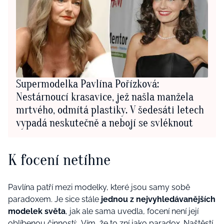
Supermodelka Pavlína Pořízková:
Nestárnoucí krasavice, jež našla manžela
mrtvého, odmítá plastiky. V šedesáti letech
vypadá neskutečně a nebojí se svléknout
K focení netíhne
Pavlína patří mezi modelky, které jsou samy sobě
paradoxem. Je sice stále
jednou z nejvyhledávanějších
modelek světa
, jak ale sama uvedla, focení není její
oblíbenou činností: „Vím, že to zní jako paradox. Naštěstí