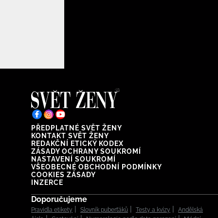
PŘEDPLATNÉ SVĚT ŽENY
KONTAKT SVĚT ŽENY
REDAKČNÍ ETICKÝ KODEX
ZÁSADY OCHRANY SOUKROMÍ
NASTAVENÍ SOUKROMÍ
VŠEOBECNÉ OBCHODNÍ PODMÍNKY
COOKIES ZÁSADY
INZERCE
Doporučujeme
Pravidla etikety
Slovník puberťáků
Testy a kvízy
Andělská