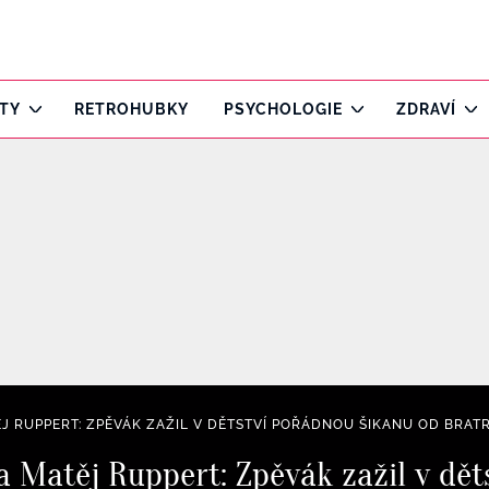
ITY
RETROHUBKY
PSYCHOLOGIE
ZDRAVÍ
J RUPPERT: ZPĚVÁK ZAŽIL V DĚTSTVÍ POŘÁDNOU ŠIKANU OD BRATR
la Matěj Ruppert: Zpěvák zažil v dě