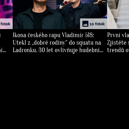
 fotek
10 fotek
i
Ikona českého rapu Vladimír 518:
První vl
Utekl z „dobré rodiny“ do squatu na
Zjistěte
ní
Ladronku. 30 let ovlivňuje hudební
trendů o
scénu a dobyl svět kultury
Napříkla