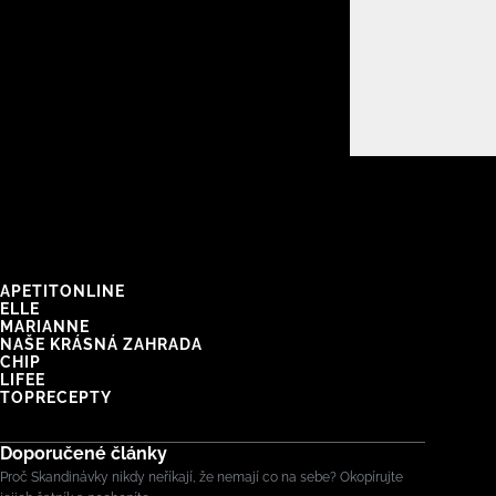
APETITONLINE
ELLE
MARIANNE
NAŠE KRÁSNÁ ZAHRADA
CHIP
LIFEE
TOPRECEPTY
Doporučené články
Proč Skandinávky nikdy neříkají, že nemají co na sebe? Okopírujte