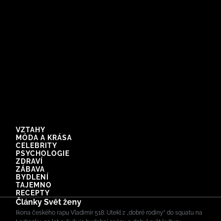
VZTAHY
MÓDA A KRÁSA
CELEBRITY
PSYCHOLOGIE
ZDRAVÍ
ZÁBAVA
BYDLENÍ
TAJEMNO
RECEPTY
Články Svět ženy
Ikona českého rapu Vladimír 518: Utekl z „dobré rodiny“ do squatu na