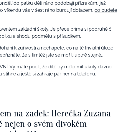
pondělí do pátku děti ráno podobají přízrakům, jež
 o víkendu vás v šest ráno burcují dotazem,
co budete
ventem základní školy. Je přece prima si podruhé či
sobilku a shodu podmětu s přísudkem.
ní k zuřivosti a nechápete, co na té triviální úloze
iznáte, že s tímtéž jste se mořili úplně stejně…
IVNÍ. Vy máte pocit, že dítě by mělo mít úkoly dávno
 stihne a ještě si zahraje pár her na telefonu.
kem na zadek: Herečka Zuzana
ě nejen o svém divokém