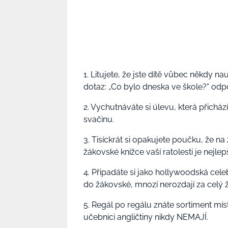
1. Litujete, že jste dítě vůbec někdy 
dotaz: „Co bylo dneska ve škole?“ odpo
2. Vychutnáváte si úlevu, která přicház
svačinu.
3. Tisíckrát si opakujete poučku, že n
žákovské knížce vaší ratolesti je nejlepš
4. Připadáte si jako hollywoodská cele
do žákovské, mnozí nerozdají za celý ž
5. Regál po regálu znáte sortiment míst
učebnici angličtiny nikdy NEMAJÍ.