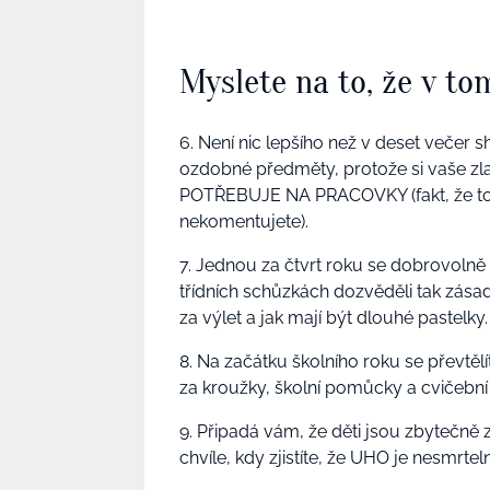
Myslete na to, že v to
6. Není nic lepšího než v deset večer s
ozdobné předměty, protože si vaše z
POTŘEBUJE NA PRACOVKY (fakt, že to
nekomentujete).
7. Jednou za čtvrt roku se dobrovolně
třídních schůzkách dozvěděli tak zásadní
za výlet a jak mají být dlouhé pastelky.
8. Na začátku školního roku se převtěl
za kroužky, školní pomůcky a cvičební 
9. Připadá vám, že děti jsou zbytečně
chvíle, kdy zjistíte, že UHO je nesmrtel