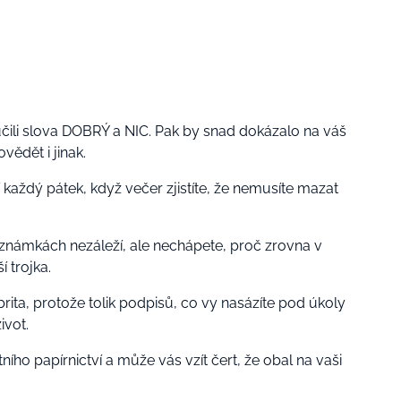
naučili slova DOBRÝ a NIC. Pak by snad dokázalo na váš
vědět i jinak.
í každý pátek, když večer zjistíte, že nemusíte mazat
a známkách nezáleží, ale nechápete, proč zrovna v
í trojka.
brita, protože tolik podpisů, co vy nasázíte pod úkoly
ivot.
ního papírnictví a může vás vzít čert, že obal na vaši