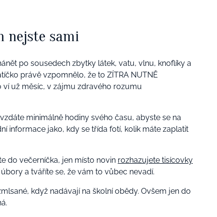
m nejste sami
hánět po sousedech zbytky látek, vatu, vlnu, knoflíky a
latíčko právě vzpomnělo, že to ZÍTRA NUTNĚ
 ví už měsíc, v zájmu zdravého rozumu
 vzdáte minimálně hodiny svého času, abyste se na
 informace jako, kdy se třída fotí, kolik máte zaplatit
íte do večerníčka, jen místo novin
rozhazujete tisícovky
úbory a tváříte se, že vám to vůbec nevadí.
 zmlsané, když nadávají na školní obědy. Ovšem jen do
ná.