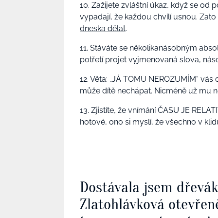
10. Zažijete zvláštní úkaz, když se od 
vypadají, že každou chvílí usnou. Zato
dneska dělat
.
11. Stáváte se několikanásobným absol
potřetí projet vyjmenovaná slova, ná
12. Věta: „JÁ TOMU NEROZUMÍM“ vás dohá
může dítě nechápat. Nicméně už mu nepř
13. Zjistíte, že vnímání ČASU JE RELAT
hotové, ono si myslí, že všechno v klidu
Dostávala jsem dřevá
Zlatohlávková otevřen