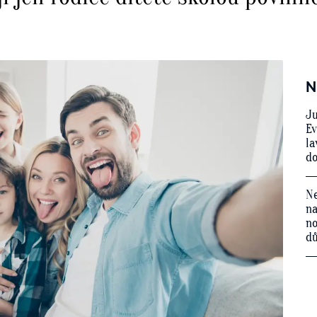
N
Ju
Ev
la
do
Ne
na
no
d