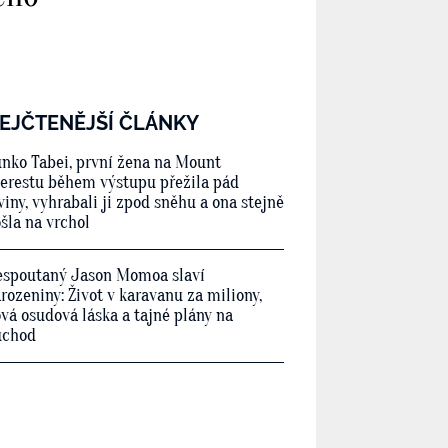
EJČTENĚJŠÍ ČLÁNKY
nko Tabei, první žena na Mount
erestu během výstupu přežila pád
viny, vyhrabali ji zpod sněhu a ona stejně
šla na vrchol
spoutaný Jason Momoa slaví
rozeniny: Život v karavanu za miliony,
vá osudová láska a tajné plány na
ůchod