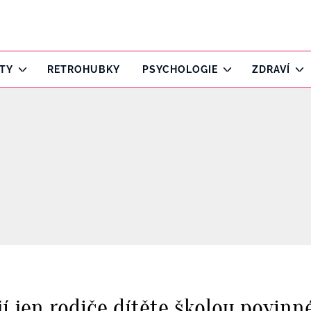
ITY
RETROHUBKY
PSYCHOLOGIE
ZDRAVÍ
ají jen rodiče dítěte školou povinn