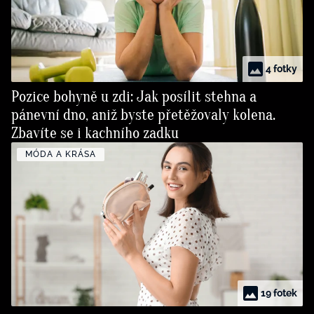
4 fotky
Pozice bohyně u zdi: Jak posílit stehna a
pánevní dno, aniž byste přetěžovaly kolena.
Zbavíte se i kachního zadku
MÓDA A KRÁSA
19 fotek