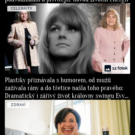
CELEBRITY
12 fotek
Plastiky přiznávala s humorem, od mužů
zažívala rány a do třetice našla toho pravého:
Dramatický i zářivý život královny swingu Evy
Pilarové
ZDRAVÍ