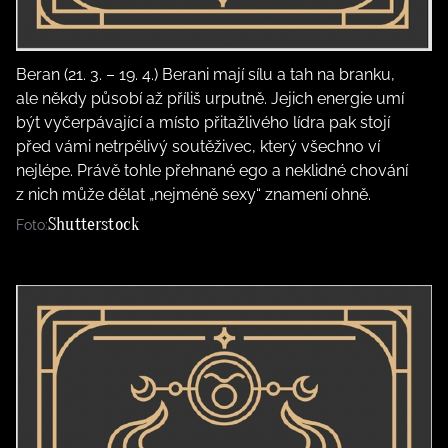
Beran (21. 3. – 19. 4.) Berani mají sílu a tah na branku,
ale někdy působí až příliš urputně. Jejich energie umí
být vyčerpávající a místo přitažlivého lídra pak stojí
před vámi netrpělivý soutěživec, který všechno ví
nejlépe. Právě tohle přehnané ego a neklidné chování
z nich může dělat „nejméně sexy“ znamení ohně.
Shutterstock
Foto: