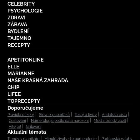
CELEBRITY
PSYCHOLOGIE
ZDRAVÍ
ZÁBAVA
BYDLENÍ
TAJEMNO
RECEPTY
APETITONLINE
ELLE
MARIANNE
NAŠE KRÁSNÁ ZAHRADA
CHIP
LIFEE
TOPRECEPTY
Doporučujeme
Pravidla etikety
Slovník puberťáků
Testy a kvízy
Andělská čísla
Cestování
Numerologie podle data narození
Módní trendy 2026
Vítejte!
Grilování
Aktuální témata
Trendy v manikúře
Minulé životy dle numerologie
Partnerské vztahy