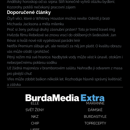
Andělský horoskop od 10. srpna: Štíři konečně vyřeší otázku bydlení,
Kozorohy potěší nečekaný pracovní zájem
Doporučené články
Čtyři věci, které o Whitney Houston možná nevíte: Odmítl ji bratr
Michaela Jacksona a měla milenku
Proč si ženy pořizují druhý zásnubní prsten? Toto je trend travel ring
Hvězda filmu Rebelové se znovu vrací do oblíbených šedesátek: Jan
Révai si kvůli nové roli vypěstoval parádní knír
Netflix Premium slibuje 4K, ale nestačí za něj jen platit. O kvalitu obrazu
vás může ošidit i prohlížeč
Pitný režim má své hranice. Nadbytek vody může vést k únavě, otokům i
nebezpečnému poklesu sodíku
Už žádná majonéza v bramborovém salátu. Nahraďte ji odvarem z masa
pro plnější chuť
Vřes může zdobit balkon několik let. Rozhoduje hlavně správný květináč
a zálivka
ELLE
MARIANNE
SVĚT ŽENY
DÁMSKÉ
NKZ
BURDASTYLE
CHIP
TOPRECEPTY
LIFEE