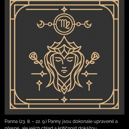
Panna (23. 8. – 22. 9.) Panny jsou dokonale upravené a
přesné, ale jejich chlad a kritičnost dokážou