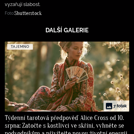
vyzařují slabost.
Shutterstock
Foto:
DALŠÍ GALERIE
TAJEMNO
7 fotek
Týdenní tarotová předpověď Alice Cross od 10.
srpna: Zatočte s kostlivci ve skříni, vyhněte se
podvodníkům a přivítejte novou životní energii