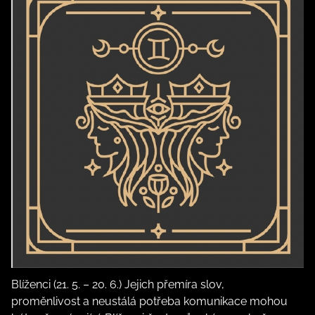
Blíženci (21. 5. – 20. 6.) Jejich přemíra slov,
proměnlivost a neustálá potřeba komunikace mohou