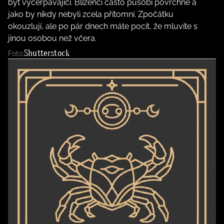
být vyčerpávající. Blíženci často působí povrchně a
jako by nikdy nebyli zcela přítomní. Zpočátku
okouzlují, ale po pár dnech máte pocit, že mluvíte s
jinou osobou než včera.
Shutterstock
Foto: