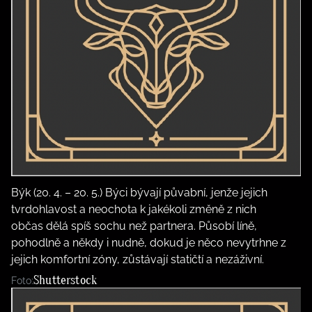
Býk (20. 4. – 20. 5.) Býci bývají půvabní, jenže jejich
tvrdohlavost a neochota k jakékoli změně z nich
občas dělá spíš sochu než partnera. Působí líně,
pohodlně a někdy i nudně, dokud je něco nevytrhne z
jejich komfortní zóny, zůstávají statičtí a nezáživní.
Shutterstock
Foto: