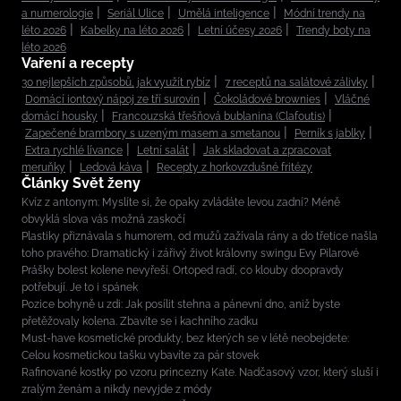
a numerologie
Seriál Ulice
Umělá inteligence
Módní trendy na
léto 2026
Kabelky na léto 2026
Letní účesy 2026
Trendy boty na
léto 2026
Vaření a recepty
30 nejlepších způsobů, jak využít rybíz
7 receptů na salátové zálivky
Domácí iontový nápoj ze tří surovin
Čokoládové brownies
Vláčné
domácí housky
Francouzská třešňová bublanina (Clafoutis)
Zapečené brambory s uzeným masem a smetanou
Perník s jablky
Extra rychlé lívance
Letní salát
Jak skladovat a zpracovat
meruňky
Ledová káva
Recepty z horkovzdušné fritézy
Články Svět ženy
Kvíz z antonym: Myslíte si, že opaky zvládáte levou zadní? Méně
obvyklá slova vás možná zaskočí
Plastiky přiznávala s humorem, od mužů zažívala rány a do třetice našla
toho pravého: Dramatický i zářivý život královny swingu Evy Pilarové
Prášky bolest kolene nevyřeší. Ortoped radí, co klouby doopravdy
potřebují. Je to i spánek
Pozice bohyně u zdi: Jak posílit stehna a pánevní dno, aniž byste
přetěžovaly kolena. Zbavíte se i kachního zadku
Must-have kosmetické produkty, bez kterých se v létě neobejdete:
Celou kosmetickou tašku vybavíte za pár stovek
Rafinované kostky po vzoru princezny Kate. Nadčasový vzor, který sluší i
zralým ženám a nikdy nevyjde z módy