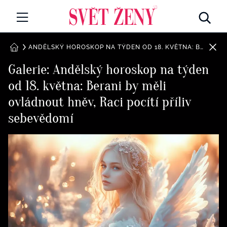
Svetzeny.cz
MÓDA A KRÁSA
ANDĚLSKÝ HOROSKOP NA TÝDEN OD 18. KVĚTNA: BERANI BY MĚLI OVLÁDNOUT HNĚV, RACI POCÍTÍ PŘÍLIV SEBEVĚDOMÍ
DOMŮ
Galerie: Andělský horoskop na týden
CELEBRITY
od 18. května: Berani by měli
Všechny kategorie
RETROHUBKY
ovládnout hněv, Raci pocítí příliv
Rozhovory
sebevědomí
PSYCHOLOGIE
Všechny kategorie
ZDRAVÍ
Seberozvoj
Všechny kategorie
ZÁBAVA
Životní styl
Všechny kategorie
BYDLENÍ
Testy a kvízy
Všechny kategorie