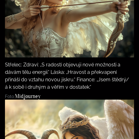
Střelec: Zdraví: „S radostí objevuji nové možnosti a
dávám tělu energii.“ Láska: „Hravost a překvapení
přináší do vztahu novou jiskru.“ Finance: „Jsem štědrý/
á k sobě i druhým a věřím v dostatek.“
Midjourney
Foto: