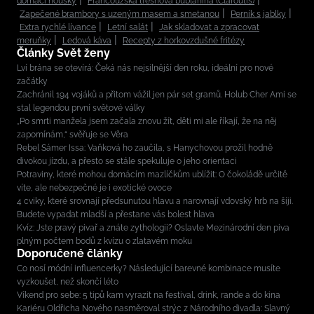
domácí housky
Francouzská třešňová bublanina (Clafoutis)
Zapečené brambory s uzeným masem a smetanou
Perník s jablky
Extra rychlé lívance
Letní salát
Jak skladovat a zpracovat
meruňky
Ledová káva
Recepty z horkovzdušné fritézy
Články Svět ženy
Lví brána se otevírá: Čeká nás nejsilnější den roku, ideální pro nové
začátky
Zachránil 194 vojáků a přitom vážil jen pár set gramů. Holub Cher Ami se
stal legendou první světové války
„Po smrti manžela jsem začala znovu žít, děti mi ale říkají, že na něj
zapomínám,“ svěřuje se Věra
Rebel Sámer Issa: Vaňková ho zaučila, s Hanychovou prožil hodně
divokou jízdu, a přesto se stále spekuluje o jeho orientaci
Potraviny, které mohou domácím mazlíčkům ublížit: O čokoládě určitě
víte, ale nebezpečné je i exotické ovoce
4 cviky, které srovnají předsunutou hlavu a narovnají vdovský hrb na šíji.
Budete vypadat mladší a přestane vás bolest hlava
Kvíz: Jste pravý pivař a znáte zythologii? Oslavte Mezinárodní den piva
plným počtem bodů z kvízu o zlatavém moku
Doporučené články
Co nosí módní influencerky? Následující barevné kombinace musíte
vyzkoušet, než skončí léto
Víkend pro sebe: 5 tipů kam vyrazit na festival, drink, rande a do kina
Kariéru Oldřicha Nového nasměroval strýc z Národního divadla: Slavný