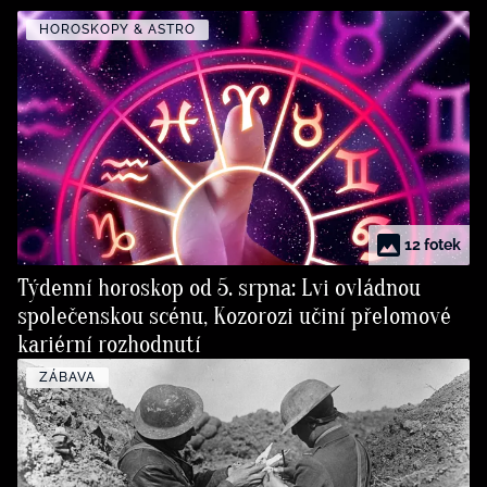
HOROSKOPY & ASTRO
12 fotek
Týdenní horoskop od 5. srpna: Lvi ovládnou
společenskou scénu, Kozorozi učiní přelomové
kariérní rozhodnutí
ZÁBAVA