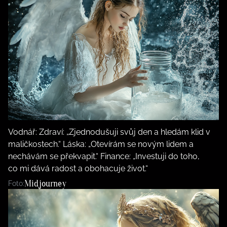
Vodnář: Zdraví: „Zjednodušuji svůj den a hledám klid v
maličkostech.“ Láska: „Otevírám se novým lidem a
nechávám se překvapit.“ Finance: „Investuji do toho,
co mi dává radost a obohacuje život.“
Midjourney
Foto: