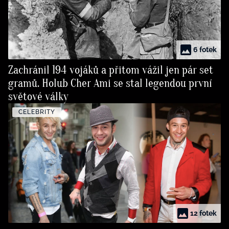
6 fotek
Zachránil 194 vojáků a přitom vážil jen pár set
gramů. Holub Cher Ami se stal legendou první
světové války
CELEBRITY
12 fotek