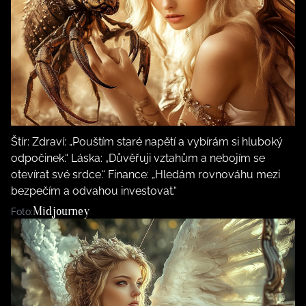
Štír: Zdraví: „Pouštím staré napětí a vybírám si hluboký
odpočinek.“ Láska: „Důvěřuji vztahům a nebojím se
otevírat své srdce.“ Finance: „Hledám rovnováhu mezi
bezpečím a odvahou investovat.“
Midjourney
Foto: