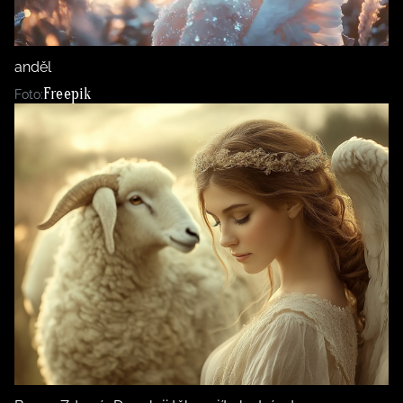
BurdaMedia
Tvoření
Extra
SVĚT ŽENY - 599 KČ
Rady a tipy
anděl
ROČNÍ PŘEDPLATNÉ SVĚT ŽENY +
Freepik
Foto:
SADA PRODUKTŮ MANA (10 ks)