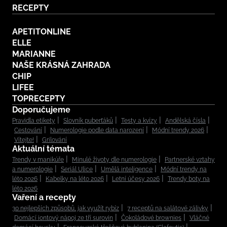
RECEPTY
APETITONLINE
ELLE
MARIANNE
NAŠE KRÁSNÁ ZAHRADA
CHIP
LIFEE
TOPRECEPTY
Doporučujeme
Pravidla etikety
Slovník puberťáků
Testy a kvízy
Andělská čísla
Cestování
Numerologie podle data narození
Módní trendy 2026
Vítejte!
Grilování
Aktuální témata
Trendy v manikúře
Minulé životy dle numerologie
Partnerské vztahy
a numerologie
Seriál Ulice
Umělá inteligence
Módní trendy na
léto 2026
Kabelky na léto 2026
Letní účesy 2026
Trendy boty na
léto 2026
Vaření a recepty
30 nejlepších způsobů, jak využít rybíz
7 receptů na salátové zálivky
Domácí iontový nápoj ze tří surovin
Čokoládové brownies
Vláčné