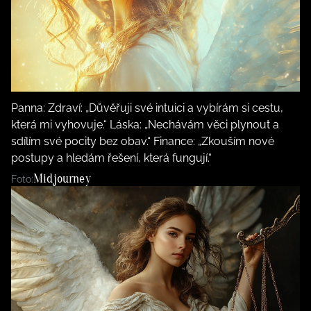
Panna: Zdraví: „Důvěřuji své intuici a vybírám si cestu,
která mi vyhovuje.“ Láska: „Nechávám věci plynout a
sdílím své pocity bez obav.“ Finance: „Zkouším nové
postupy a hledám řešení, která fungují.“
Midjourney
Foto: