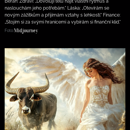
Beran: Zdraví: „Dovoluji tělu najít vlastní rytmus a
naslouchám jeho potřebám.“ Láska: „Otevírám se
novým zážitkům a přijímám vztahy s lehkostí.“ Finance:
„Stojím si za svými hranicemi a vybírám si finanční klid.“
Midjourney
Foto: