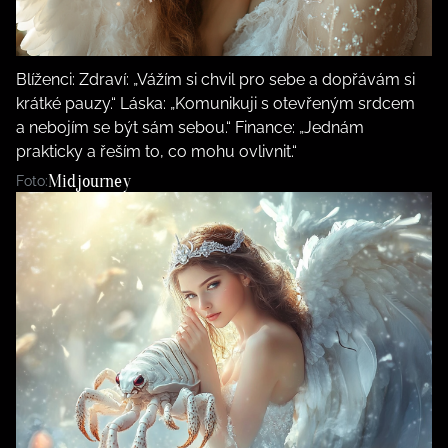
Blíženci: Zdraví: „Vážím si chvil pro sebe a dopřávám si
krátké pauzy.“ Láska: „Komunikuji s otevřeným srdcem
a nebojím se být sám sebou.“ Finance: „Jednám
prakticky a řeším to, co mohu ovlivnit.“
Midjourney
Foto: