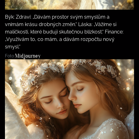
Býk: Zdraví: „Dávám prostor svým smyslům a
vnímám krásu drobných změn.“ Láska: „Vážíme si
maličkostí, které budují skutečnou blízkost.“ Finance:
„Využívám to, co mám, a dávám rozpočtu nový
smysl.“
Midjourney
Foto: