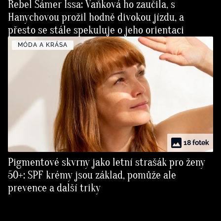
Rebel Sámer Issa: Vaňková ho zaučila, s
Hanychovou prožil hodně divokou jízdu, a
přesto se stále spekuluje o jeho orientaci
MÓDA A KRÁSA
18 fotek
Pigmentové skvrny jako letní strašák pro ženy
50+: SPF krémy jsou základ, pomůže ale
prevence a další triky