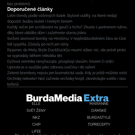
bez problémů
Doporučené články
Letní trendy podle vášnivých Italek. Stylové outfity, na které nedají
dopustit, budou slušet i českým ženám
Každý večer jen scrollování na gauči a ticho? Zkuste s partnerem rutinu,
díky které uklidíte dům i zažehnete starou jiskru
Svržení atomové bomby na Hirošimu: V nepředstavitelném žáru se část
lidí vypařila. Zůstaly po nich jen stíny
Rýpanec do Mety. Brýle DuckDuckGo neumí vůbec nic, ale právě proto
se vyprodaly během několika dní
Dýňová semínka nevyhazujte, prospívají vlasům, trávení či srdci.
Upravte je a využijte jako zdravou svačinu i do vaření
Zelené brambory nejsou jen kosmetická vada. Kdy je ještě můžete sníst
Orchidej nekvete? Než začnete orchidej hnojit, zkontrolujte světlo i stav
kořenů
ELLE
MARIANNE
SVĚT ŽENY
DÁMSKÉ
NKZ
BURDASTYLE
CHIP
TOPRECEPTY
LIFEE