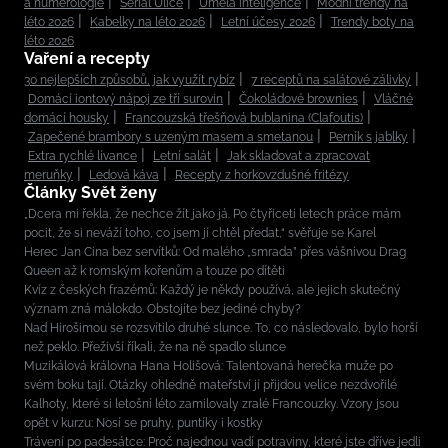
a numerologie
Seriál Ulice
Umělá inteligence
Módní trendy na
léto 2026
Kabelky na léto 2026
Letní účesy 2026
Trendy boty na
léto 2026
Vaření a recepty
30 nejlepších způsobů, jak využít rybíz
7 receptů na salátové zálivky
Domácí iontový nápoj ze tří surovin
Čokoládové brownies
Vláčné
domácí housky
Francouzská třešňová bublanina (Clafoutis)
Zapečené brambory s uzeným masem a smetanou
Perník s jablky
Extra rychlé lívance
Letní salát
Jak skladovat a zpracovat
meruňky
Ledová káva
Recepty z horkovzdušné fritézy
Články Svět ženy
„Dcera mi řekla, že nechce žít jako já. Po čtyřiceti letech práce mám
pocit, že si neváží toho, co jsem jí chtěl předat,“ svěřuje se Karel
Herec Jan Cina bez servítků: Od malého „smrada” přes vášnivou Drag
Queen až k romským kořenům a touze po dítěti
Kvíz z českých frazémů: Každý je někdy používá, ale jejich skutečný
význam zná málokdo. Obstojíte bez jediné chyby?
Nad Hirošimou se rozsvítilo druhé slunce. To, co následovalo, bylo horší
než peklo. Přeživší říkali, že na ně spadlo slunce
Muzikálová královna Hana Holišová: Talentovaná herečka muže po
svém boku tají. Otázky ohledně mateřství jí přijdou velice nezdvořilé
Kalhoty, které si letošní léto zamilovaly zralé Francouzky. Vzory jsou
opět v kurzu: Nosí se pruhy, puntíky i kostky
Trávení po padesátce: Proč najednou vadí potraviny, které jste dříve jedli