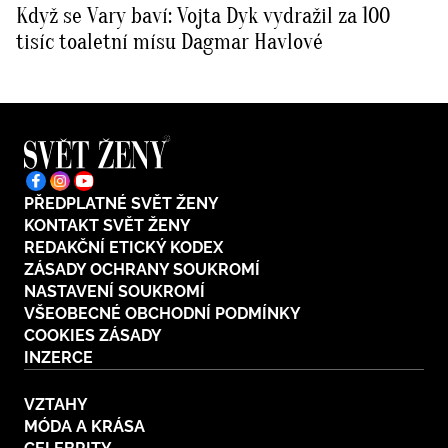
Když se Vary baví: Vojta Dyk vydražil za 100
BurdaMedia
Tvoření
tisíc toaletní mísu Dagmar Havlové
Extra
SVĚT ŽENY - 599 KČ
Rady a tipy
ROČNÍ PŘEDPLATNÉ SVĚT ŽENY +
SADA PRODUKTŮ MANA (10 ks)
PŘEDPLATNÉ SVĚT ŽENY
KONTAKT SVĚT ŽENY
REDAKČNÍ ETICKÝ KODEX
ZÁSADY OCHRANY SOUKROMÍ
NASTAVENÍ SOUKROMÍ
VŠEOBECNÉ OBCHODNÍ PODMÍNKY
COOKIES ZÁSADY
INZERCE
VZTAHY
MÓDA A KRÁSA