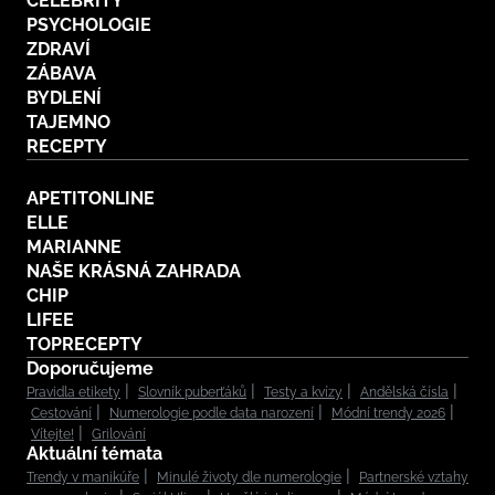
CELEBRITY
PSYCHOLOGIE
ZDRAVÍ
ZÁBAVA
BYDLENÍ
TAJEMNO
RECEPTY
APETITONLINE
ELLE
MARIANNE
NAŠE KRÁSNÁ ZAHRADA
CHIP
LIFEE
TOPRECEPTY
Doporučujeme
Pravidla etikety
Slovník puberťáků
Testy a kvízy
Andělská čísla
Cestování
Numerologie podle data narození
Módní trendy 2026
Vítejte!
Grilování
Aktuální témata
Trendy v manikúře
Minulé životy dle numerologie
Partnerské vztahy