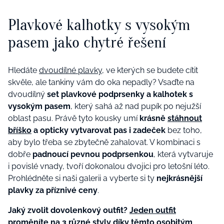
Plavkové kalhotky s vysokým
pasem jako chytré řešení
Hledáte
dvoudílné plavky
, ve kterých se budete cítit
skvěle, ale tankiny vám do oka nepadly? Vsaďte na
dvoudílný
set plavkové podprsenky a kalhotek s
vysokým pasem
, který sahá až nad pupík po nejužší
oblast pasu. Právě tyto kousky umí
krásně
stáhnout
bříško
a opticky vytvarovat pas i zadeček
bez toho,
aby bylo třeba se zbytečně zahalovat. V kombinaci s
dobře
padnoucí pevnou podprsenkou
, která vytvaruje
i povislé vnady, tvoří dokonalou dvojici pro letošní léto.
Prohlédněte si naši galerii a vyberte si ty
nejkrásnější
plavky za příznivé ceny
.
Jaký zvolit dovolenkový outfit?
Jeden outfit
proměníte na 3 různé styly díky těmto osobitým