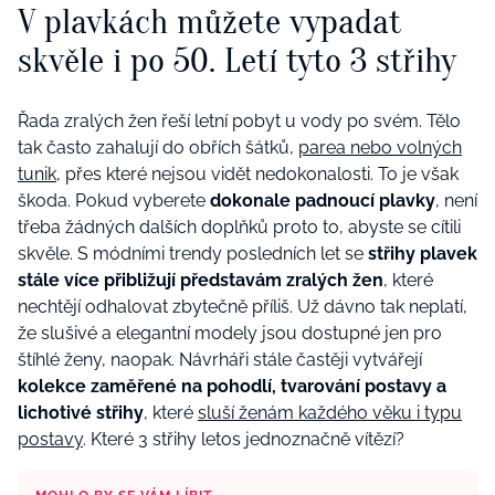
V plavkách můžete vypadat
skvěle i po 50. Letí tyto 3 střihy
Řada zralých žen řeší letní pobyt u vody po svém. Tělo
tak často zahalují do obřích šátků,
parea nebo volných
tunik
, přes které nejsou vidět nedokonalosti. To je však
škoda. Pokud vyberete
dokonale padnoucí plavky
, není
třeba žádných dalších doplňků proto to, abyste se cítili
skvěle. S módními trendy posledních let se
střihy plavek
stále více přibližují představám zralých žen
, které
nechtějí odhalovat zbytečně příliš. Už dávno tak neplatí,
že slušivé a elegantní modely jsou dostupné jen pro
štíhlé ženy, naopak. Návrháři stále častěji vytvářejí
k
olekce zaměřené na pohodlí, tvarování postavy a
lichotivé střihy
, které
sluší ženám každého věku i typu
postavy
. Které 3 střihy letos jednoznačně vítězí?