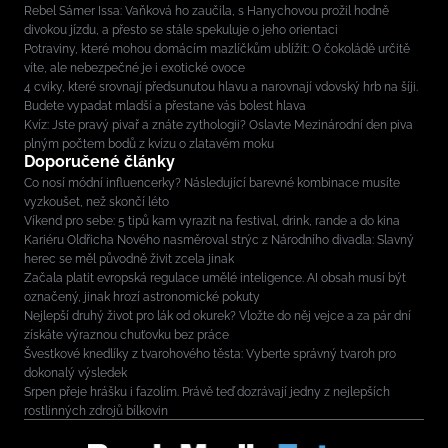
Rebel Sámer Issa: Vaňková ho zaučila, s Hanychovou prožil hodně
divokou jízdu, a přesto se stále spekuluje o jeho orientaci
Potraviny, které mohou domácím mazlíčkům ublížit: O čokoládě určitě
víte, ale nebezpečné je i exotické ovoce
4 cviky, které srovnají předsunutou hlavu a narovnají vdovský hrb na šíji.
Budete vypadat mladší a přestane vás bolest hlava
Kvíz: Jste pravý pivař a znáte zythologii? Oslavte Mezinárodní den piva
plným počtem bodů z kvízu o zlatavém moku
Doporučené články
Co nosí módní influencerky? Následující barevné kombinace musíte
vyzkoušet, než skončí léto
Víkend pro sebe: 5 tipů kam vyrazit na festival, drink, rande a do kina
Kariéru Oldřicha Nového nasměroval strýc z Národního divadla: Slavný
herec se měl původně živit zcela jinak
Začala platit evropská regulace umělé inteligence. AI obsah musí být
označený, jinak hrozí astronomické pokuty
Nejlepší druhý život pro lák od okurek? Vložte do něj vejce a za pár dní
získáte výraznou chuťovku bez práce
Švestkové knedlíky z tvarohového těsta: Vyberte správný tvaroh pro
dokonalý výsledek
Srpen přeje hrášku i fazolím. Právě teď dozrávají jedny z nejlepších
rostlinných zdrojů bílkovin