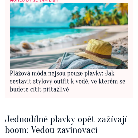
MOHLO BY SE VÁM LÍBIT
Plážová móda nejsou pouze plavky: Jak
sestavit stylový outfit k vodě, ve kterém se
budete cítít přitažlivě
Jednodílné plavky opět zažívají
boom: Vedou zavinovací