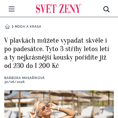
Svetzeny.cz
MÓDA A KRÁSA
MÓDA A KRÁSA
DOMŮ
CELEBRITY
V plavkách můžete vypadat skvěle i
Všechny kategorie
po padesátce. Tyto 3 střihy letos letí
RETROHUBKY
a ty nejkrásnější kousky pořídíte již
Rozhovory
PSYCHOLOGIE
od 230 do 1 200 Kč
Všechny kategorie
ZDRAVÍ
BARBORA MASAŘÍKOVÁ
30/06/2026
Seberozvoj
Všechny kategorie
ZÁBAVA
Životní styl
Všechny kategorie
BYDLENÍ
Testy a kvízy
Všechny kategorie