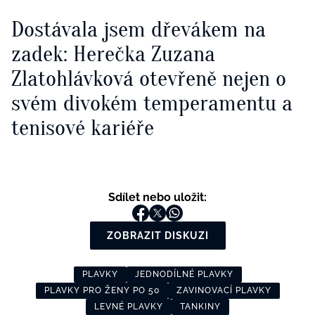
Dostávala jsem dřevákem na
zadek: Herečka Zuzana
Zlatohlávková otevřeně nejen o
svém divokém temperamentu a
tenisové kariéře
Sdílet nebo uložit:
ZOBRAZIT DISKUZI
PLAVKY
JEDNODÍLNÉ PLAVKY
PLAVKY PRO ŽENY PO 50
ZAVINOVACÍ PLAVKY
LEVNÉ PLAVKY
TANKINY