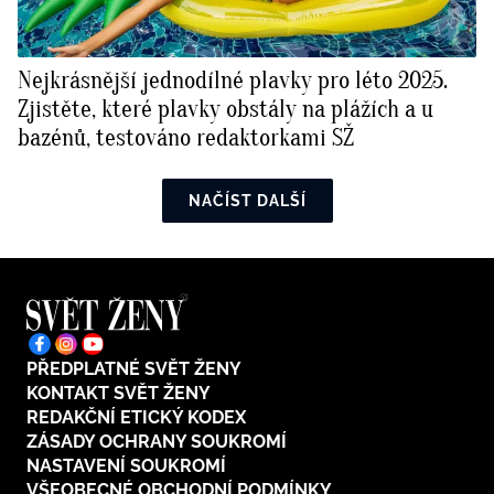
Nejkrásnější jednodílné plavky pro léto 2025.
Zjistěte, které plavky obstály na plážích a u
bazénů, testováno redaktorkami SŽ
NAČÍST DALŠÍ
PŘEDPLATNÉ SVĚT ŽENY
KONTAKT SVĚT ŽENY
REDAKČNÍ ETICKÝ KODEX
ZÁSADY OCHRANY SOUKROMÍ
NASTAVENÍ SOUKROMÍ
VŠEOBECNÉ OBCHODNÍ PODMÍNKY