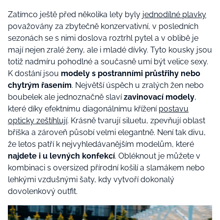
Zatímco ještě před několika lety byly
jednodílné plavky
považovány za zbytečně konzervativní, v posledních
sezonách se s nimi doslova roztrhl pytel a v oblibě je
mají nejen zralé ženy, ale i mladé dívky. Tyto kousky jsou
totiž nadmíru pohodlné a současně umí být velice sexy.
K dostání jsou
modely s postranními průstřihy nebo
chytrým řasením
. Největší úspěch u zralých žen nebo
boubelek ale jednoznačně slaví
zavinovací modely
,
které díky efektnímu diagonálnímu křížení
postavu
opticky zeštíhlují
. Krásně tvarují siluetu, zpevňují oblast
bříška a zároveň působí velmi elegantně. Není tak divu,
že letos patří k nejvyhledávanějším modelům, které
najdete i u levných konfekcí
. Obléknout je můžete v
kombinaci s oversized přírodní košilí a slamákem nebo
lehkými vzdušnými šaty, kdy vytvoří dokonalý
dovolenkový outfit.