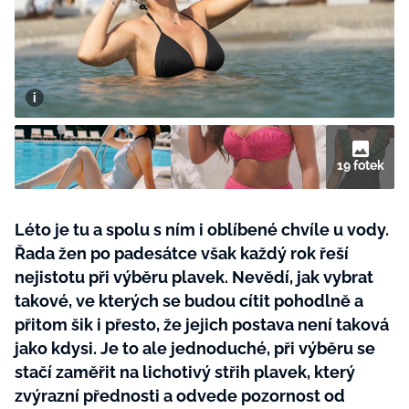
BurdaMedia
Tvoření
Extra
SVĚT ŽENY - 599 KČ
Rady a tipy
ROČNÍ PŘEDPLATNÉ SVĚT ŽENY +
SADA PRODUKTŮ MANA (10 ks)
19 fotek
Léto je tu a spolu s ním i oblíbené chvíle u vody.
Řada žen po padesátce však každý rok řeší
nejistotu při výběru plavek. Nevědí, jak vybrat
takové, ve kterých se budou cítit pohodlně a
přitom šik i přesto, že jejich postava není taková
jako kdysi. Je to ale jednoduché, při výběru se
stačí zaměřit na lichotivý střih plavek, který
zvýrazní přednosti a odvede pozornost od