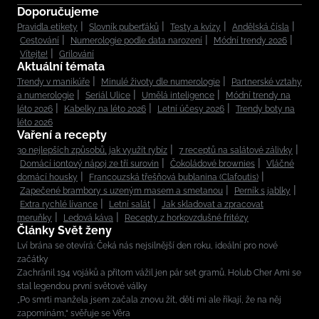
Doporučujeme
Pravidla etikety
Slovník puberťáků
Testy a kvízy
Andělská čísla
Cestování
Numerologie podle data narození
Módní trendy 2026
Vítejte!
Grilování
Aktuální témata
Trendy v manikúře
Minulé životy dle numerologie
Partnerské vztahy
a numerologie
Seriál Ulice
Umělá inteligence
Módní trendy na
léto 2026
Kabelky na léto 2026
Letní účesy 2026
Trendy boty na
léto 2026
Vaření a recepty
30 nejlepších způsobů, jak využít rybíz
7 receptů na salátové zálivky
Domácí iontový nápoj ze tří surovin
Čokoládové brownies
Vláčné
domácí housky
Francouzská třešňová bublanina (Clafoutis)
Zapečené brambory s uzeným masem a smetanou
Perník s jablky
Extra rychlé lívance
Letní salát
Jak skladovat a zpracovat
meruňky
Ledová káva
Recepty z horkovzdušné fritézy
Články Svět ženy
Lví brána se otevírá: Čeká nás nejsilnější den roku, ideální pro nové
začátky
Zachránil 194 vojáků a přitom vážil jen pár set gramů. Holub Cher Ami se
stal legendou první světové války
„Po smrti manžela jsem začala znovu žít, děti mi ale říkají, že na něj
zapomínám,“ svěřuje se Věra