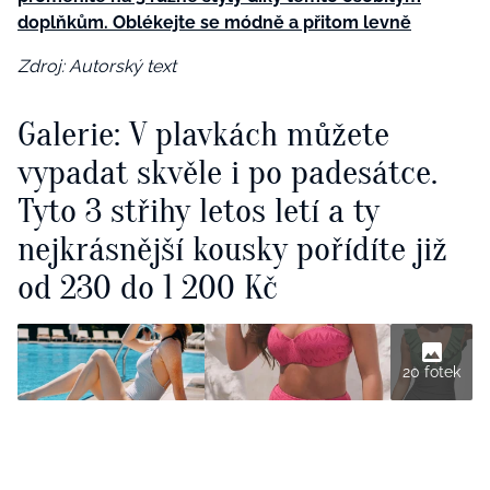
doplňkům. Oblékejte se módně a přitom levně
Zdroj: Autorský text
Galerie: V plavkách můžete
vypadat skvěle i po padesátce.
Tyto 3 střihy letos letí a ty
nejkrásnější kousky pořídíte již
od 230 do 1 200 Kč
20 fotek