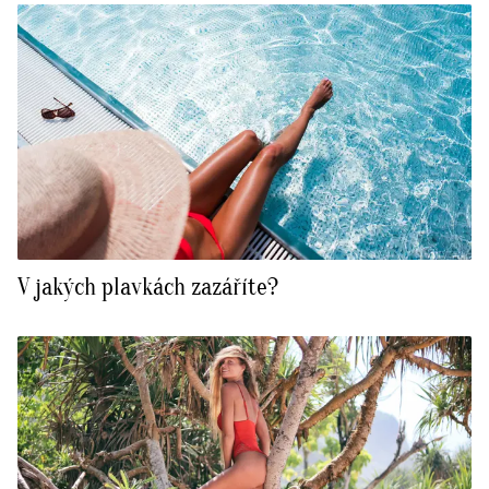
V jakých plavkách zazáříte?