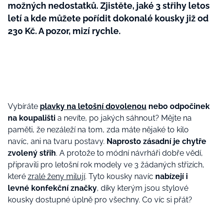
možných nedostatků. Zjistěte, jaké 3 střihy letos
letí a kde můžete pořídit dokonalé kousky již od
230 Kč. A pozor, mizí rychle.
Vybíráte
plavky na letošní dovolenou
nebo odpočinek
na koupališti
a nevíte, po jakých sáhnout? Mějte na
paměti, že nezáleží na tom, zda máte nějaké to kilo
navíc, ani na tvaru postavy.
Naprosto zásadní je chytře
zvolený střih
. A protože to módní návrháři dobře vědí,
připravili pro letošní rok modely ve 3 žádaných střizích,
které
zralé ženy milují
. Tyto kousky navíc
nabízejí i
levné konfekční značky
, díky kterým jsou stylové
kousky dostupné úplně pro všechny. Co víc si přát?