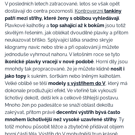
V posledních letech zatracované, letos se však opět
dostávají do centra pozornosti.
Kontroverzní
tankiny
patří mezi střihy, které ženy s oblibou vyhledávají
.
Plavkové kalhotky a
top sahající až k bokům
jsou totiž
skvělým řešením, jak oblékat dvoudílné plavky a přitom
neukazovat bříško. Splývající látka snadno skryje
kilogramy navíc nebo strie a při opalování ji můžete
jednoduše vyhrnout nahoru. V letošním roce se tyto
ikonické plavky vracejí v nové podobě
. Horní díly jsou
mnohdy tak propracované, že je můžete klidně
nosit i
jako topy
k sukním, šortkám nebo lněným kalhotám.
Velké oblibě se těší
modely
s výstřihem do V
, který má
dokonale prodlužující efekt. Ve vteřině tak vykouzlí
lichotivý dekolt, delší krk a celkově štíhlejší postavu.
Mnoho žen po padesátce se snaží oblast dekoltu
zakrývat, přitom právě
decentní výstřih bývá často
mnohem lichotivější než vysoké uzavřené střihy
. Ty
totiž mohou působit těžce a zbytečně přidávat objem
horní části těla. Výstřih do V mohutnější trup krásně