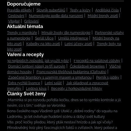
Doporučujeme
Pravidla etikety
Slovník puberťáků
Testy a kvízy
Andělská čísla
Cestování
Numerologie podle data narození
Módní trendy 2026
Vítejte!
Grilování
Aktuální témata
Trendy v manikúře
Minulé životy dle numerologie
Partnerské vztahy
a numerologie
Seriál Ulice
Umělá inteligence
Módní trendy na
léto 2026
Kabelky na léto 2026
Letní účesy 2026
Trendy boty na
léto 2026
Vaření a recepty
30 nejlepších způsobů, jak využít rybíz
7 receptů na salátové zálivky
Domácí iontový nápoj ze tří surovin
Čokoládové brownies
Vláčné
domácí housky
Francouzská třešňová bublanina (Clafoutis)
Zapečené brambory s uzeným masem a smetanou
Perník s jablky
Extra rychlé lívance
Letní salát
Jak skladovat a zpracovat
meruňky
Ledová káva
Recepty z horkovzdušné fritézy
Články Svět ženy
„Maminka si po rozvodu pořídila kočku, dnes se to vymklo kontrole a já
nevím, co s tím,“ svěřuje se Veronika
Ikona českého rapu Vladimír 518: Utekl z „dobré rodiny“ do squatu na
Ladronku. 30 let ovlivňuje hudební scénu a dobyl svět kultury
Víte, proč kočky předou, který pták nestaví hnízdo a jak spí včely?
Přírodovědný kvíz plný fascinujících faktů o zvířatech, který pobaví a