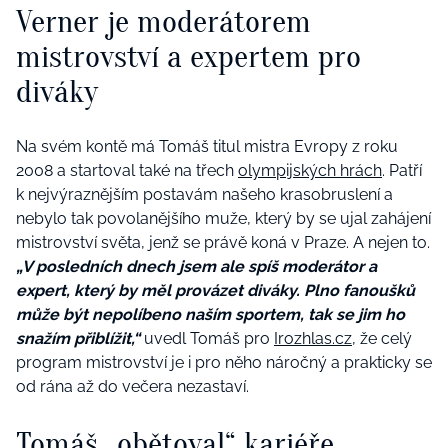
Verner je moderátorem
mistrovství a expertem pro
diváky
Na svém kontě má Tomáš titul mistra Evropy z roku
2008 a startoval také na třech
olympijských hrách
. Patří
k nejvýraznějším postavám našeho krasobruslení a
nebylo tak povolanějšího muže, který by se ujal zahájení
mistrovství světa, jenž se právě koná v Praze. A nejen to.
„V posledních dnech jsem ale spíš moderátor a
expert, který by měl provázet diváky. Plno fanoušků
může být nepolíbeno naším sportem, tak se jim ho
snažím přiblížit,“
uvedl Tomáš pro
Irozhlas.cz,
že celý
program mistrovství je i pro něho náročný a prakticky se
od rána až do večera nezastaví.
Tomáš „obětoval“ kariéře