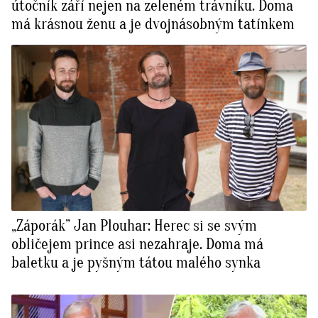
útočník září nejen na zeleném trávníku. Doma
má krásnou ženu a je dvojnásobným tatínkem
„Záporák” Jan Plouhar: Herec si se svým
obličejem prince asi nezahraje. Doma má
baletku a je pyšným tátou malého synka