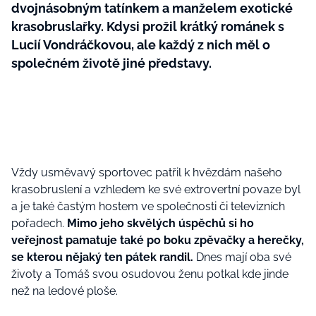
dvojnásobným tatínkem a manželem exotické
krasobruslařky. Kdysi prožil krátký románek s
Lucií Vondráčkovou, ale každý z nich měl o
společném životě jiné představy.
Vždy usměvavý sportovec patřil k hvězdám našeho
krasobruslení a vzhledem ke své extrovertní povaze byl
a je také častým hostem ve společnosti či televizních
pořadech.
Mimo jeho skvělých úspěchů si ho
veřejnost pamatuje také po boku zpěvačky a herečky,
se kterou nějaký ten pátek randil.
Dnes mají oba své
životy a Tomáš svou osudovou ženu potkal kde jinde
než na ledové ploše.