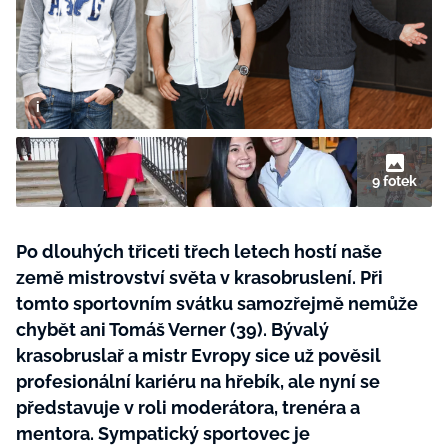
BurdaMedia
Tvoření
Extra
SVĚT ŽENY - 599 KČ
Rady a tipy
ROČNÍ PŘEDPLATNÉ SVĚT ŽENY +
SADA PRODUKTŮ MANA (10 ks)
9 fotek
Po dlouhých třiceti třech letech hostí naše
země mistrovství světa v krasobruslení. Při
tomto sportovním svátku samozřejmě nemůže
chybět ani Tomáš Verner (39). Bývalý
krasobruslař a mistr Evropy sice už pověsil
profesionální kariéru na hřebík, ale nyní se
představuje v roli moderátora, trenéra a
mentora. Sympatický sportovec je