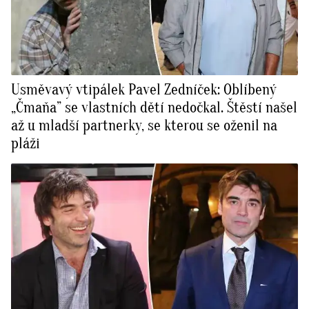
Usměvavý vtipálek Pavel Zedníček: Oblíbený
„Čmaňa” se vlastních dětí nedočkal. Štěstí našel
až u mladší partnerky, se kterou se oženil na
pláži