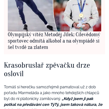
Olympijský vítěz Metoděj Jílek: Cílevědomý
sportovec odmítá alkohol a na olympiádě si
šel tvrdě za zlatem
Krasobruslař zpěvačku drze
oslovil
Tomáš si herečku samozřejmě pamatoval už z dob
pořadu Marmeláda a jako mnoho tehdejších chlapců
byl do ní platonicky zamilovaný.
„Když jsem ji pak
potkal na předávání cen TýTý, jsem taková nátura, že