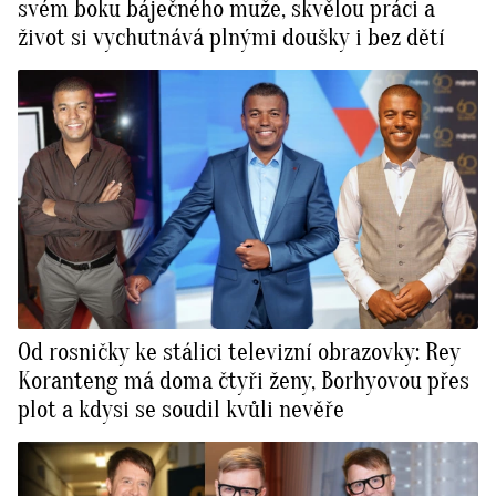
svém boku báječného muže, skvělou práci a
život si vychutnává plnými doušky i bez dětí
Od rosničky ke stálici televizní obrazovky: Rey
Koranteng má doma čtyři ženy, Borhyovou přes
plot a kdysi se soudil kvůli nevěře