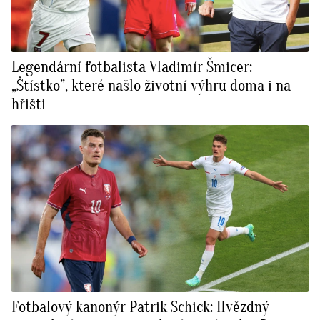
Legendární fotbalista Vladimír Šmicer:
„Štístko”, které našlo životní výhru doma i na
hřišti
Fotbalový kanonýr Patrik Schick: Hvězdný