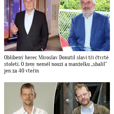
Oblíbený herec Miroslav Donutil slaví tři čtvrtě
století. O ženy neměl nouzi a manželku „sbalil”
jen za 40 vteřin