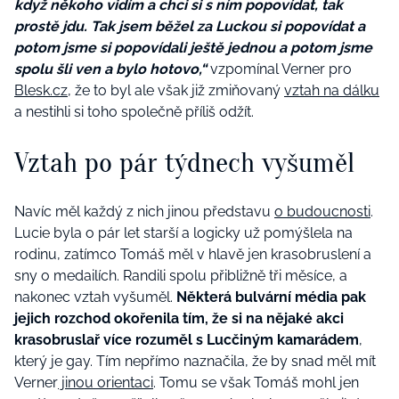
když někoho vidím a chci si s ním popovídat, tak
prostě jdu. Tak jsem běžel za Luckou si popovídat a
potom jsme si popovídali ještě jednou a potom jsme
spolu šli ven a bylo hotovo,“
vzpomínal Verner pro
Blesk.cz,
že to byl ale však již zmiňovaný
vztah na dálku
a nestihli si toho společně příliš odžít.
Vztah po pár týdnech vyšuměl
Navíc měl každý z nich jinou představu
o budoucnosti
.
Lucie byla o pár let starší a logicky už pomýšlela na
rodinu, zatímco Tomáš měl v hlavě jen krasobruslení a
sny o medailích. Randili spolu přibližně tři měsíce, a
nakonec vztah vyšuměl.
Některá bulvární média pak
jejich rozchod okořenila tím, že si na nějaké akci
krasobruslař více rozuměl s Lucčiným kamarádem
,
který je gay. Tím nepřímo naznačila, že by snad měl mít
Verner
jinou orientaci
. Tomu se však Tomáš mohl jen