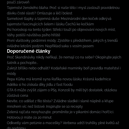
poučí zároveň
Tajemství ženského blaha: Proč si naše tělo i mysl zaslouží pravidelnou
dávku čisté slasti? Omlazuje a léčí bolest
Sametové tlapky a tajemná duše: Mezinárodní den koček odkrývá
tajemství fascinujících šelem i lásku Čechů ke kočkám
Psí horoskop na tento týden: Střelci touží po objevování nových míst,
Váhy potěší návštěva psího hřiště
První vlaštovky podzimní módy: Zjistěte s předstihem, jakých 5 trendů
ovládne letošní podzim. Například saka s vosím pasem
Doporučené články
Proč Skandinávky nikdy neříkají, že nemají co na sebe? Okopírujte jejich
šatník a pochopíte...
Zakrýt bříško nebo odhalit? Kodaňské maminky boří pravidla mateřství i
módy
Pepa Kůrka má kromě syna Rafíka novou lásku: Krásná kadeřnice
Adélka si ho získala díky jídlu z fast foodu
GTA 6 může zvýšit zájem o PS5. Konzolí by měl být dostatek, otázkou
zůstává cena
Nevíte, co udělat z filo těsta? Zvládne sladké i slané náplně a křupe
mnohem víc než listové. Inspirujte se 10 recepty
Zelená rajčata nevyhazujte, proměníte je v pikantní domácí hořčici.
Hotovou ji máte za 20 minut
Odkvetly vám petúnie a macešky? Verbena udrží truhlíky plné květů až
do podzimu