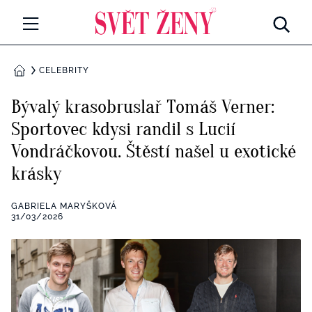
Svetzeny.cz
MÓDA A KRÁSA
CELEBRITY
DOMŮ
CELEBRITY
Bývalý krasobruslař Tomáš Verner:
Všechny kategorie
Sportovec kdysi randil s Lucií
RETROHUBKY
Vondráčkovou. Štěstí našel u exotické
Rozhovory
PSYCHOLOGIE
krásky
Všechny kategorie
ZDRAVÍ
GABRIELA MARYŠKOVÁ
31/03/2026
Seberozvoj
Všechny kategorie
ZÁBAVA
Životní styl
Všechny kategorie
BYDLENÍ
Testy a kvízy
Všechny kategorie