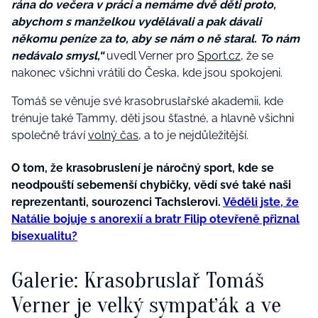
rána do večera v práci a nemáme dvě děti proto,
abychom s manželkou vydělávali a pak dávali
někomu peníze za to, aby se nám o ně staral. To nám
nedávalo smysl,“
uvedl Verner pro
Sport.cz
, že se
nakonec všichni vrátili do Česka, kde jsou spokojeni.
Tomáš se věnuje své krasobruslařské akademii, kde
trénuje také Tammy, děti jsou šťastné, a hlavně všichni
společně tráví
volný čas,
a to je nejdůležitější.
O tom, že krasobruslení je náročný sport, kde se
neodpouští sebemenší chybičky, vědí své také naši
reprezentanti, sourozenci Tachslerovi.
Věděli jste, že
Natálie bojuje s anorexií a bratr Filip otevřeně přiznal
bisexualitu?
Galerie: Krasobruslař Tomáš
Verner je velký sympaťák a ve