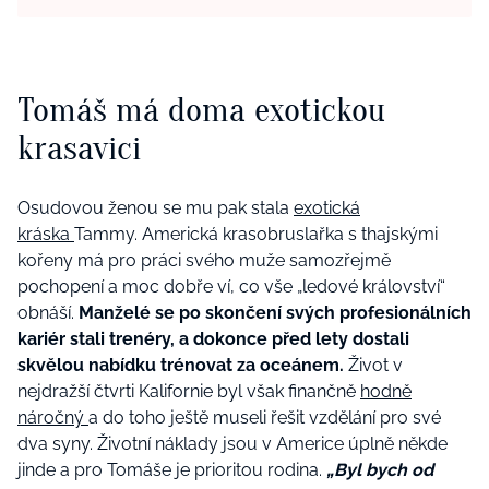
Tomáš má doma exotickou
krasavici
Osudovou ženou se mu pak stala
exotická
kráska
Tammy. Americká krasobruslařka s thajskými
kořeny má pro práci svého muže samozřejmě
pochopení a moc dobře ví, co vše „ledové království“
obnáší.
Manželé se po skončení svých profesionálních
kariér stali trenéry, a dokonce před lety dostali
skvělou nabídku trénovat za oceánem.
Život v
nejdražší čtvrti Kalifornie byl však finančně
hodně
náročný
a do toho ještě museli řešit vzdělání pro své
dva syny. Životní náklady jsou v Americe úplně někde
jinde a pro Tomáše je prioritou rodina.
„Byl bych od