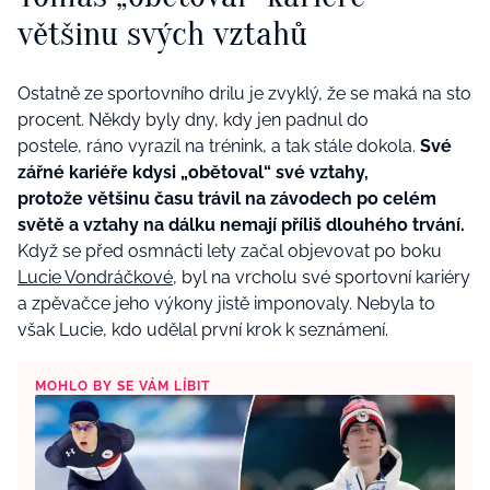
většinu svých vztahů
Ostatně ze sportovního drilu je zvyklý, že se maká na sto
procent. Někdy byly dny, kdy jen padnul do
postele, ráno vyrazil na trénink, a tak stále dokola.
Své
zářné kariéře kdysi „obětoval“ své vztahy,
protože většinu času trávil na závodech po celém
světě a vztahy na dálku nemají příliš dlouhého trvání.
Když se před osmnácti lety začal objevovat po boku
Lucie Vondráčkové
, byl na vrcholu své sportovní kariéry
a zpěvačce jeho výkony jistě imponovaly. Nebyla to
však Lucie, kdo udělal první krok k seznámení.
MOHLO BY SE VÁM LÍBIT