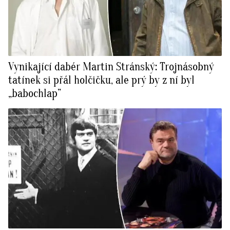
Vynikající dabér Martin Stránský: Trojnásobný
tatínek si přál holčičku, ale prý by z ní byl
„babochlap”