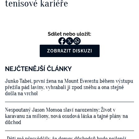
tenisové kariéře
Sdílet nebo uložit:
ZOBRAZIT DISKUZI
NEJČTENĚJŠÍ ČLÁNKY
Junko Tabei, první žena na Mount Everestu během výstupu
přežila pád laviny, vyhrabali ji zpod sněhu a ona stejně
došla na vrchol
Nespoutaný Jason Momoa slaví narozeniny: Život v
karavanu za miliony, nová osudová láska a tajné plány na
důchod
„Děti mě přesvědčily, že domov důchodců bude nejlepší