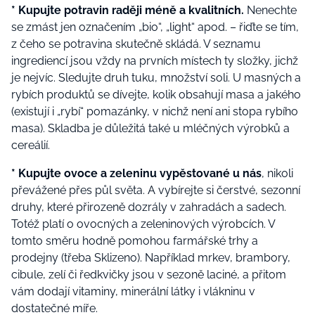
* Kupujte potravin raději méně a kvalitních.
Nenechte
se zmást jen označením „bio“, „light“ apod. – řiďte se tím,
z čeho se potravina skutečně skládá. V seznamu
ingrediencí jsou vždy na prvních místech ty složky, jichž
je nejvíc. Sledujte druh tuku, množství soli. U masných a
rybích produktů se dívejte, kolik obsahují masa a jakého
(existují i „rybí“ pomazánky, v nichž není ani stopa rybího
masa). Skladba je důležitá také u mléčných výrobků a
cereálií.
* Kupujte ovoce a zeleninu vypěstované u nás
, nikoli
převážené přes půl světa. A vybírejte si čerstvé, sezonní
druhy, které přirozeně dozrály v zahradách a sadech.
Totéž platí o ovocných a zeleninových výrobcích. V
tomto směru hodně pomohou farmářské trhy a
prodejny (třeba Sklizeno). Například mrkev, brambory,
cibule, zelí či ředkvičky jsou v sezoně laciné, a přitom
vám dodají vitaminy, minerální látky i vlákninu v
dostatečné míře.