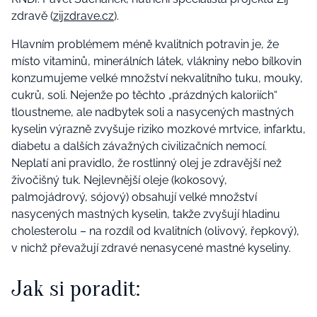
zdravě (
zijzdrave.cz
).
Hlavním problémem méně kvalitních potravin je, že
místo vitaminů, minerálních látek, vlákniny nebo bílkovin
konzumujeme velké množství nekvalitního tuku, mouky,
cukrů, soli. Nejenže po těchto „prázdných kaloriích“
tloustneme, ale nadbytek soli a nasycených mastných
kyselin výrazně zvyšuje riziko mozkové mrtvice, infarktu,
diabetu a dalších závažných civilizačních nemocí.
Neplatí ani pravidlo, že rostlinný olej je zdravější než
živočišný tuk. Nejlevnější oleje (kokosový,
palmojádrový, sójový) obsahují velké množství
nasycených mastných kyselin, takže zvyšují hladinu
cholesterolu – na rozdíl od kvalitních (olivový, řepkový),
v nichž převažují zdravé nenasycené mastné kyseliny.
Jak si poradit: