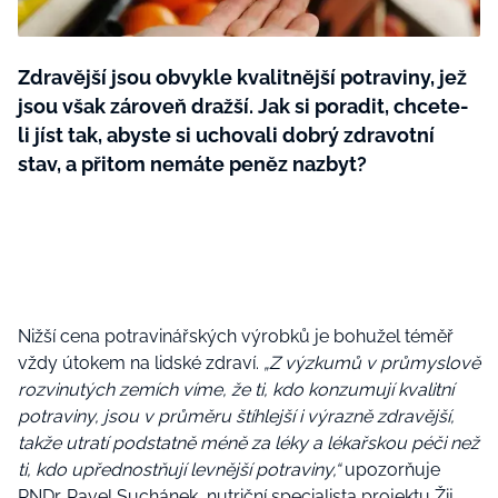
BurdaMedia
Tvoření
Extra
SVĚT ŽENY - 599 KČ
Zdravější jsou obvykle kvalitnější potraviny, jež
Rady a tipy
ROČNÍ PŘEDPLATNÉ SVĚT ŽENY +
jsou však zároveň dražší. Jak si poradit, chcete-
SADA PRODUKTŮ MANA (10 ks)
li jíst tak, abyste si uchovali dobrý zdravotní
stav, a přitom nemáte peněz nazbyt?
Nižší cena potravinářských výrobků je bohužel téměř
vždy útokem na lidské zdraví.
„Z výzkumů v průmyslově
rozvinutých zemích víme, že ti, kdo konzumují kvalitní
potraviny, jsou v průměru štíhlejší i výrazně zdravější,
takže utratí podstatně méně za léky a lékařskou péči než
ti, kdo upřednostňují levnější potraviny,“
upozorňuje
RNDr. Pavel Suchánek, nutriční specialista projektu Žij