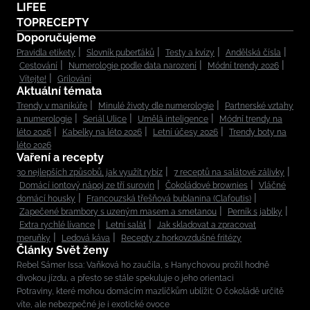
LIFEE
TOPRECEPTY
Doporučujeme
Pravidla etikety
Slovník puberťáků
Testy a kvízy
Andělská čísla
Cestování
Numerologie podle data narození
Módní trendy 2026
Vítejte!
Grilování
Aktuální témata
Trendy v manikúře
Minulé životy dle numerologie
Partnerské vztahy
a numerologie
Seriál Ulice
Umělá inteligence
Módní trendy na
léto 2026
Kabelky na léto 2026
Letní účesy 2026
Trendy boty na
léto 2026
Vaření a recepty
30 nejlepších způsobů, jak využít rybíz
7 receptů na salátové zálivky
Domácí iontový nápoj ze tří surovin
Čokoládové brownies
Vláčné
domácí housky
Francouzská třešňová bublanina (Clafoutis)
Zapečené brambory s uzeným masem a smetanou
Perník s jablky
Extra rychlé lívance
Letní salát
Jak skladovat a zpracovat
meruňky
Ledová káva
Recepty z horkovzdušné fritézy
Články Svět ženy
Rebel Sámer Issa: Vaňková ho zaučila, s Hanychovou prožil hodně
divokou jízdu, a přesto se stále spekuluje o jeho orientaci
Potraviny, které mohou domácím mazlíčkům ublížit: O čokoládě určitě
víte, ale nebezpečné je i exotické ovoce