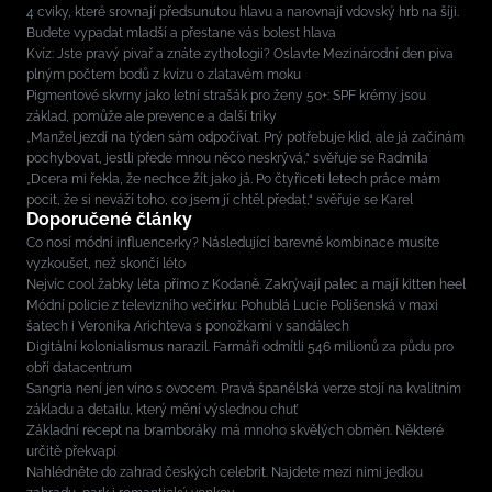
4 cviky, které srovnají předsunutou hlavu a narovnají vdovský hrb na šíji.
Budete vypadat mladší a přestane vás bolest hlava
Kvíz: Jste pravý pivař a znáte zythologii? Oslavte Mezinárodní den piva
plným počtem bodů z kvízu o zlatavém moku
Pigmentové skvrny jako letní strašák pro ženy 50+: SPF krémy jsou
základ, pomůže ale prevence a další triky
„Manžel jezdí na týden sám odpočívat. Prý potřebuje klid, ale já začínám
pochybovat, jestli přede mnou něco neskrývá,“ svěřuje se Radmila
„Dcera mi řekla, že nechce žít jako já. Po čtyřiceti letech práce mám
pocit, že si neváží toho, co jsem jí chtěl předat,“ svěřuje se Karel
Doporučené články
Co nosí módní influencerky? Následující barevné kombinace musíte
vyzkoušet, než skončí léto
Nejvíc cool žabky léta přímo z Kodaně. Zakrývají palec a mají kitten heel
Módní policie z televizního večírku: Pohublá Lucie Polišenská v maxi
šatech i Veronika Arichteva s ponožkami v sandálech
Digitální kolonialismus narazil. Farmáři odmítli 546 milionů za půdu pro
obří datacentrum
Sangria není jen víno s ovocem. Pravá španělská verze stojí na kvalitním
základu a detailu, který mění výslednou chuť
Základní recept na bramboráky má mnoho skvělých obměn. Některé
určitě překvapí
Nahlédněte do zahrad českých celebrit. Najdete mezi nimi jedlou