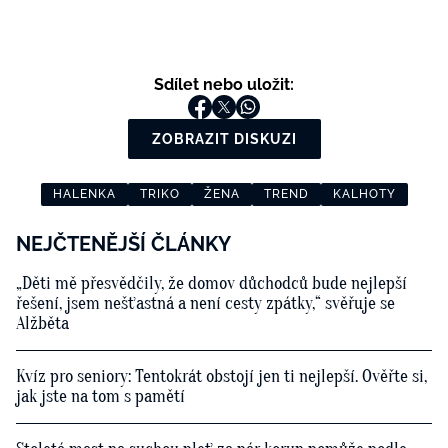
Sdílet nebo uložit:
ZOBRAZIT DISKUZI
HALENKA
TRIKO
ŽENA
TREND
KALHOTY
NEJČTENĚJŠÍ ČLÁNKY
„Děti mě přesvědčily, že domov důchodců bude nejlepší
řešení, jsem nešťastná a není cesty zpátky,“ svěřuje se
Alžběta
Kvíz pro seniory: Tentokrát obstojí jen ti nejlepší. Ověřte si,
jak jste na tom s pamětí