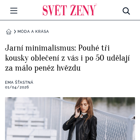
Svetzeny.cz
MÓDA A KRÁSA
MÓDA A KRÁSA
DOMŮ
CELEBRITY
Jarní minimalismus: Pouhé tři
Všechny kategorie
kousky oblečení z vás i po 50 udělají
RETROHUBKY
za málo peněz hvězdu
Rozhovory
PSYCHOLOGIE
EMA ŠŤASTNÁ
Všechny kategorie
01/04/2026
ZDRAVÍ
Seberozvoj
Všechny kategorie
ZÁBAVA
Životní styl
Všechny kategorie
BYDLENÍ
Testy a kvízy
Všechny kategorie