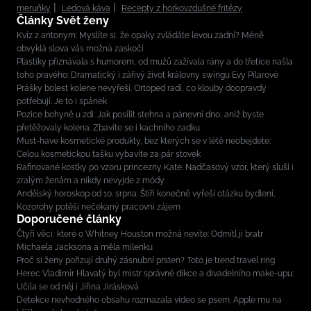
meruňky
Ledová káva
Recepty z horkovzdušné fritézy
Články Svět ženy
Kvíz z antonym: Myslíte si, že opaky zvládáte levou zadní? Méně
obvyklá slova vás možná zaskočí
Plastiky přiznávala s humorem, od mužů zažívala rány a do třetice našla
toho pravého: Dramatický i zářivý život královny swingu Evy Pilarové
Prášky bolest kolene nevyřeší. Ortoped radí, co klouby doopravdy
potřebují. Je to i spánek
Pozice bohyně u zdi: Jak posílit stehna a pánevní dno, aniž byste
přetěžovaly kolena. Zbavíte se i kachního zadku
Must-have kosmetické produkty, bez kterých se v létě neobejdete:
Celou kosmetickou tašku vybavíte za pár stovek
Rafinované kostky po vzoru princezny Kate. Nadčasový vzor, který sluší i
zralým ženám a nikdy nevyjde z módy
Andělský horoskop od 10. srpna: Štíři konečně vyřeší otázku bydlení,
Kozorohy potěší nečekaný pracovní zájem
Doporučené články
Čtyři věci, které o Whitney Houston možná nevíte: Odmítl ji bratr
Michaela Jacksona a měla milenku
Proč si ženy pořizují druhý zásnubní prsten? Toto je trend travel ring
Herec Vladimír Hlavatý byl mistr správné dikce a divadelního make-upu:
Učila se od něj i Jiřina Jirásková
Detekce nevhodného obsahu rozmazala video se psem. Apple mu na