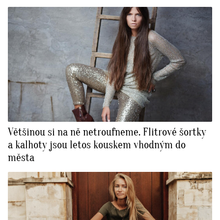
Většinou si na ně netroufneme. ⁠Flitrové šortky
a kalhoty jsou letos kouskem vhodným do
města