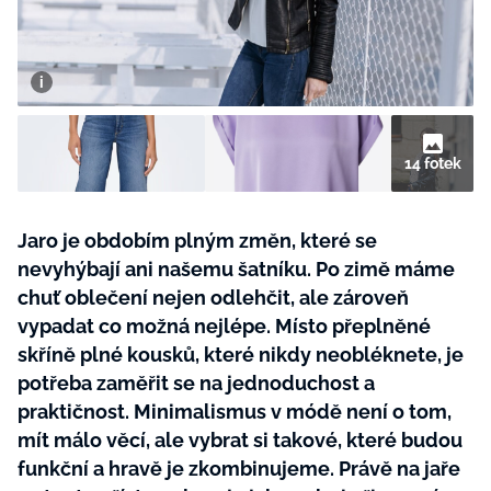
BurdaMedia
Tvoření
Extra
SVĚT ŽENY - 599 KČ
Rady a tipy
ROČNÍ PŘEDPLATNÉ SVĚT ŽENY +
SADA PRODUKTŮ MANA (10 ks)
14 fotek
Jaro je obdobím plným změn, které se
nevyhýbají ani našemu šatníku. Po zimě máme
chuť oblečení nejen odlehčit, ale zároveň
vypadat co možná nejlépe. Místo přeplněné
skříně plné kousků, které nikdy neobléknete, je
potřeba zaměřit se na jednoduchost a
praktičnost. Minimalismus v módě není o tom,
mít málo věcí, ale vybrat si takové, které budou
funkční a hravě je zkombinujeme. Právě na jaře