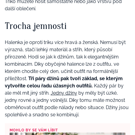
Triko můžete nosit samostatně nebo jako vrstvu pod
další oblečení.
Trocha jemnosti
Halenka je oproti triku více hravá a ženská. Nemusí být
výrazná, stačí lehký materiál a střih, který působí
přirozeně. Hodí se jak k džínům, tak k elegantnějším
kombinacím. Díky obyčejné halence lze z outfitu, ve
kterém chodíte celý den, učinit outfit na formálnější
příležitost.
Tři páry džínů pak tvoří základ, se kterým
vytvoříte celou řadu úžasných outfitů.
Každý pár by
ale měl mít jiný střih.
Jedny džíny
by měly být úzké,
jedny rovné a jedny volnější. Díky tomu máte možnost
obměňovat outfit podle nálady nebo situace. Džíny jsou
spolehlivé a snadno se kombinují.
MOHLO BY SE VÁM LÍBIT