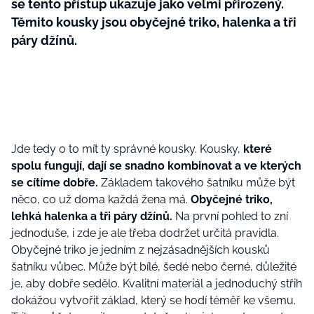
se tento přístup ukazuje jako velmi přirozený.
Těmito kousky jsou obyčejné triko, halenka a tři
páry džínů.
Jde tedy o to mít ty správné kousky. Kousky,
které
spolu fungují, dají se snadno kombinovat a ve kterých
se cítíme dobře.
Základem takového šatníku může být
něco, co už doma každá žena má.
Obyčejné triko,
lehká halenka a tři páry džínů.
Na první pohled to zní
jednoduše, i zde je ale třeba dodržet určitá pravidla.
Obyčejné triko je jedním z nejzásadnějších kousků
šatníku vůbec. Může být bílé, šedé nebo černé, důležité
je, aby dobře sedělo. Kvalitní materiál a jednoduchý střih
dokážou vytvořit základ, který se hodí téměř ke všemu.