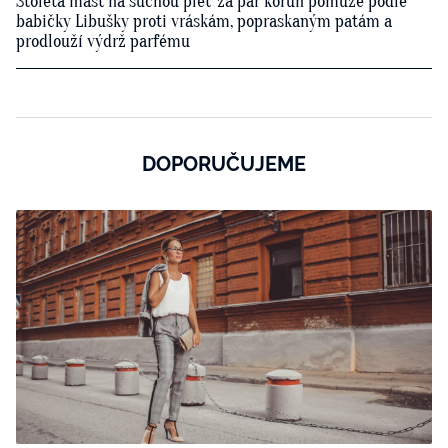
Stoletá mast na suchou pleť za pár korun pomůže podle
babičky Libušky proti vráskám, popraskaným patám a
prodlouží výdrž parfému
DOPORUČUJEME