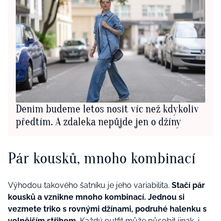
Denim budeme letos nosit víc než kdykoliv
předtím. A zdaleka nepůjde jen o džíny
Pár kousků, mnoho kombinací
Výhodou takového šatníku je jeho variabilita.
Stačí pár
kousků a vznikne mnoho kombinací. Jednou si
vezmete triko s rovnými džínami, podruhé halenku s
volnějším střihem.
Každý outfit může působit jinak, i