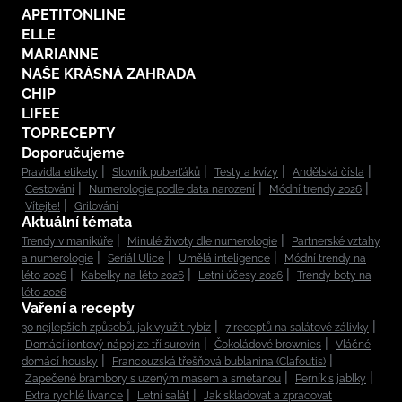
APETITONLINE
ELLE
MARIANNE
NAŠE KRÁSNÁ ZAHRADA
CHIP
LIFEE
TOPRECEPTY
Doporučujeme
Pravidla etikety
Slovník puberťáků
Testy a kvízy
Andělská čísla
Cestování
Numerologie podle data narození
Módní trendy 2026
Vítejte!
Grilování
Aktuální témata
Trendy v manikúře
Minulé životy dle numerologie
Partnerské vztahy
a numerologie
Seriál Ulice
Umělá inteligence
Módní trendy na
léto 2026
Kabelky na léto 2026
Letní účesy 2026
Trendy boty na
léto 2026
Vaření a recepty
30 nejlepších způsobů, jak využít rybíz
7 receptů na salátové zálivky
Domácí iontový nápoj ze tří surovin
Čokoládové brownies
Vláčné
domácí housky
Francouzská třešňová bublanina (Clafoutis)
Zapečené brambory s uzeným masem a smetanou
Perník s jablky
Extra rychlé lívance
Letní salát
Jak skladovat a zpracovat