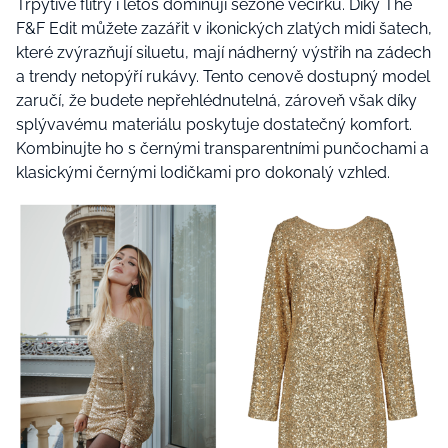
Třpytivé flitry i letos dominují sezóně večírků. Díky The
F&F Edit můžete zazářit v ikonických zlatých midi šatech,
které zvýrazňují siluetu, mají nádherný výstřih na zádech
a trendy netopýří rukávy. Tento cenově dostupný model
zaručí, že budete nepřehlédnutelná, zároveň však díky
splývavému materiálu poskytuje dostatečný komfort.
Kombinujte ho s černými transparentními punčochami a
klasickými černými lodičkami pro dokonalý vzhled.