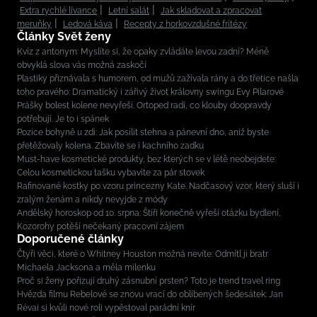
Extra rychlé lívance
Letní salát
Jak skladovat a zpracovat
meruňky
Ledová káva
Recepty z horkovzdušné fritézy
Články Svět ženy
Kvíz z antonym: Myslíte si, že opaky zvládáte levou zadní? Méně
obvyklá slova vás možná zaskočí
Plastiky přiznávala s humorem, od mužů zažívala rány a do třetice našla
toho pravého: Dramatický i zářivý život královny swingu Evy Pilarové
Prášky bolest kolene nevyřeší. Ortoped radí, co klouby doopravdy
potřebují. Je to i spánek
Pozice bohyně u zdi: Jak posílit stehna a pánevní dno, aniž byste
přetěžovaly kolena. Zbavíte se i kachního zadku
Must-have kosmetické produkty, bez kterých se v létě neobejdete:
Celou kosmetickou tašku vybavíte za pár stovek
Rafinované kostky po vzoru princezny Kate. Nadčasový vzor, který sluší i
zralým ženám a nikdy nevyjde z módy
Andělský horoskop od 10. srpna: Štíři konečně vyřeší otázku bydlení,
Kozorohy potěší nečekaný pracovní zájem
Doporučené články
Čtyři věci, které o Whitney Houston možná nevíte: Odmítl ji bratr
Michaela Jacksona a měla milenku
Proč si ženy pořizují druhý zásnubní prsten? Toto je trend travel ring
Hvězda filmu Rebelové se znovu vrací do oblíbených šedesátek: Jan
Révai si kvůli nové roli vypěstoval parádní knír