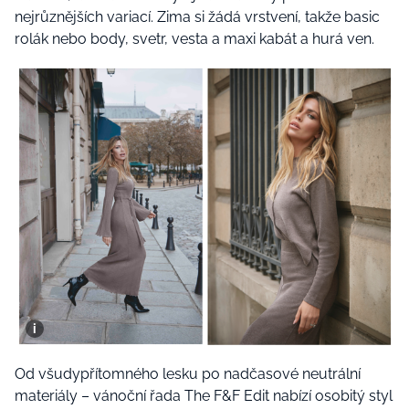
nejrůznějších variací. Zima si žádá vrstvení, takže basic
rolák nebo body, svetr, vesta a maxi kabát a hurá ven.
Od všudypřítomného lesku po nadčasové neutrální
materiály – vánoční řada The F&F Edit nabízí osobitý styl