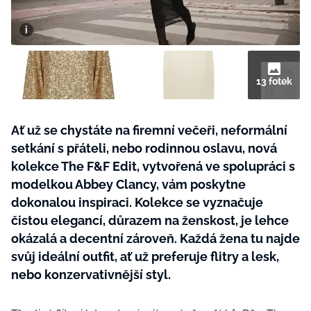
BurdaMedia
Tvoření
Extra
SVĚT ŽENY - 599 KČ
Rady a tipy
ROČNÍ PŘEDPLATNÉ SVĚT ŽENY +
SADA PRODUKTŮ MANA (10 ks)
13 fotek
Ať už se chystáte na firemní večeři, neformální
setkání s přáteli, nebo rodinnou oslavu, nová
kolekce The F&F Edit, vytvořená ve spolupráci s
modelkou Abbey Clancy, vám poskytne
dokonalou inspiraci. Kolekce se vyznačuje
čistou elegancí, důrazem na ženskost, je lehce
okázalá a decentní zároveň. Každá žena tu najde
svůj ideální outfit, ať už preferuje flitry a lesk,
nebo konzervativnější styl.