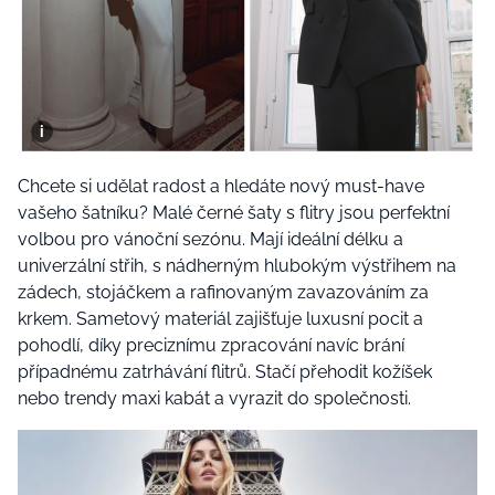
Chcete si udělat radost a hledáte nový must-have
vašeho šatníku? Malé černé šaty s flitry jsou perfektní
volbou pro vánoční sezónu. Mají ideální délku a
univerzální střih, s nádherným hlubokým výstřihem na
zádech, stojáčkem a rafinovaným zavazováním za
krkem. Sametový materiál zajišťuje luxusní pocit a
pohodlí, díky preciznímu zpracování navíc brání
případnému zatrhávání flitrů. Stačí přehodit kožíšek
nebo trendy maxi kabát a vyrazit do společnosti.