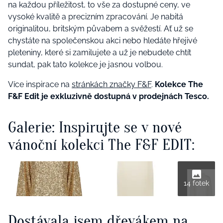
na každou příležitost, to vše za dostupné ceny, ve
vysoké kvalitě a precizním zpracování. Je nabitá
originalitou, britským půvabem a svěžestí. Ať už se
chystáte na společenskou akci nebo hledáte hřejivé
pleteniny, které si zamilujete a už je nebudete chtít
sundat, pak tato kolekce je jasnou volbou.
Více inspirace na
stránkách značky F&F
.
Kolekce The
F&F Edit je exkluzivně dostupná v prodejnách Tesco.
Galerie: Inspirujte se v nové
vánoční kolekci The F&F EDIT:
14 fotek
Dostávala jsem dřevákem na