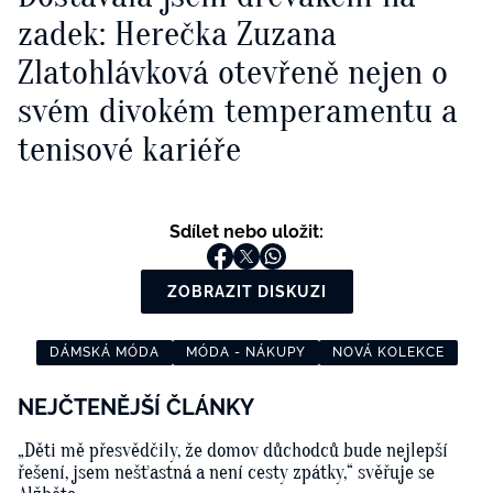
zadek: Herečka Zuzana
Zlatohlávková otevřeně nejen o
svém divokém temperamentu a
tenisové kariéře
Sdílet nebo uložit:
ZOBRAZIT DISKUZI
DÁMSKÁ MÓDA
MÓDA - NÁKUPY
NOVÁ KOLEKCE
NEJČTENĚJŠÍ ČLÁNKY
„Děti mě přesvědčily, že domov důchodců bude nejlepší
řešení, jsem nešťastná a není cesty zpátky,“ svěřuje se