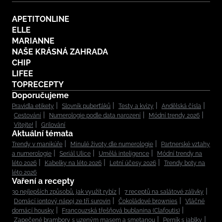
APETITONLINE
ELLE
MARIANNE
NAŠE KRÁSNÁ ZAHRADA
CHIP
LIFEE
TOPRECEPTY
Doporučujeme
Pravidla etikety
Slovník puberťáků
Testy a kvízy
Andělská čísla
Cestování
Numerologie podle data narození
Módní trendy 2026
Vítejte!
Grilování
Aktuální témata
Trendy v manikúře
Minulé životy dle numerologie
Partnerské vztahy
a numerologie
Seriál Ulice
Umělá inteligence
Módní trendy na
léto 2026
Kabelky na léto 2026
Letní účesy 2026
Trendy boty na
léto 2026
Vaření a recepty
30 nejlepších způsobů, jak využít rybíz
7 receptů na salátové zálivky
Domácí iontový nápoj ze tří surovin
Čokoládové brownies
Vláčné
domácí housky
Francouzská třešňová bublanina (Clafoutis)
Zapečené brambory s uzeným masem a smetanou
Perník s jablky