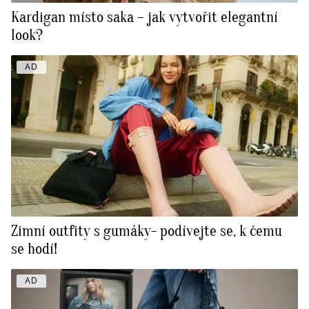
Kardigan místo saka – jak vytvořit elegantní
look?
AD
Zimní outfity s gumáky- podívejte se, k čemu
se hodí!
AD