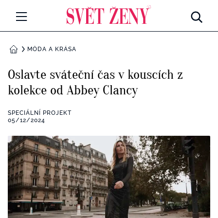
Svetzeny.cz
MÓDA A KRÁSA
MÓDA A KRÁSA
DOMŮ
CELEBRITY
Oslavte sváteční čas v kouscích z
Všechny kategorie
kolekce od Abbey Clancy
RETROHUBKY
Rozhovory
SPECIÁLNÍ PROJEKT
PSYCHOLOGIE
05/12/2024
Všechny kategorie
ZDRAVÍ
Seberozvoj
Všechny kategorie
ZÁBAVA
Životní styl
Všechny kategorie
BYDLENÍ
Testy a kvízy
Všechny kategorie