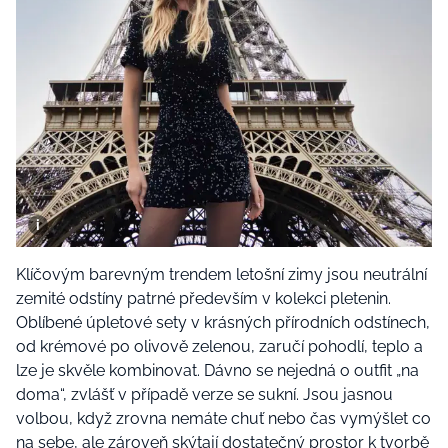
Klíčovým barevným trendem letošní zimy jsou neutrální
zemité odstíny patrné především v kolekci pletenin.
Oblíbené úpletové sety v krásných přírodních odstínech,
od krémové po olivově zelenou, zaručí pohodlí, teplo a
lze je skvěle kombinovat. Dávno se nejedná o outfit „na
doma“, zvlášť v případě verze se sukní. Jsou jasnou
volbou, když zrovna nemáte chuť nebo čas vymýšlet co
na sebe, ale zároveň skýtají dostatečný prostor k tvorbě