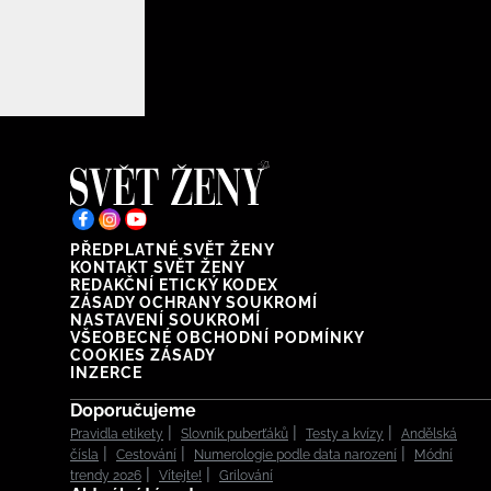
PŘEDPLATNÉ SVĚT ŽENY
KONTAKT SVĚT ŽENY
REDAKČNÍ ETICKÝ KODEX
ZÁSADY OCHRANY SOUKROMÍ
NASTAVENÍ SOUKROMÍ
VŠEOBECNÉ OBCHODNÍ PODMÍNKY
COOKIES ZÁSADY
INZERCE
Doporučujeme
Pravidla etikety
Slovník puberťáků
Testy a kvízy
Andělská
čísla
Cestování
Numerologie podle data narození
Módní
trendy 2026
Vítejte!
Grilování