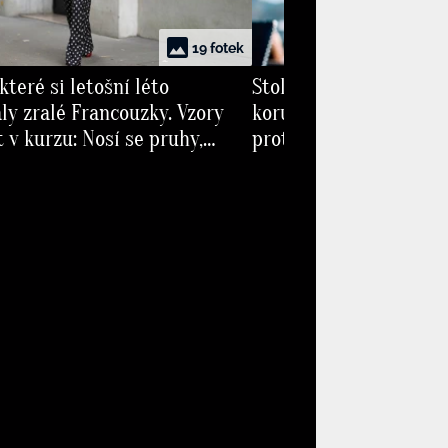
19 fotek
které si letošní léto
Stoletá mast na suchou
ly zralé Francouzky. Vzory
korun pomůže podle b
t v kurzu: Nosí se pruhy,
proti vráskám, popra
i kostky
prodlouží výdrž parfé