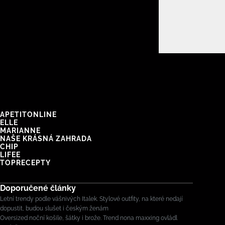
APETITONLINE
ELLE
MARIANNE
NAŠE KRÁSNÁ ZAHRADA
CHIP
LIFEE
TOPRECEPTY
Doporučené články
Letní trendy podle vášnivých Italek. Stylové outfity, na které nedají
dopustit, budou slušet i českým ženám
Oversized noční košile, šátky i brože. Trend nona maxxing ovládl