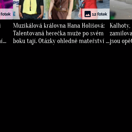
 fotek
12 fotek
i
Muzikálová královna Hana Holišová:
Kalhoty, 
Talentovaná herečka muže po svém
zamilova
ní
boku tají. Otázky ohledně mateřství jí
jsou opě
přijdou velice nezdvořilé
puntíky 