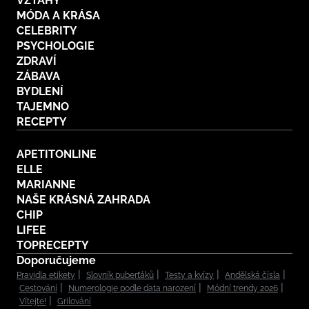
VZTAHY
MÓDA A KRÁSA
CELEBRITY
PSYCHOLOGIE
ZDRAVÍ
ZÁBAVA
BYDLENÍ
TAJEMNO
RECEPTY
APETITONLINE
ELLE
MARIANNE
NAŠE KRÁSNÁ ZAHRADA
CHIP
LIFEE
TOPRECEPTY
Doporučujeme
Pravidla etikety
Slovník puberťáků
Testy a kvízy
Andělská čísla
Cestování
Numerologie podle data narození
Módní trendy 2026
Vítejte!
Grilování