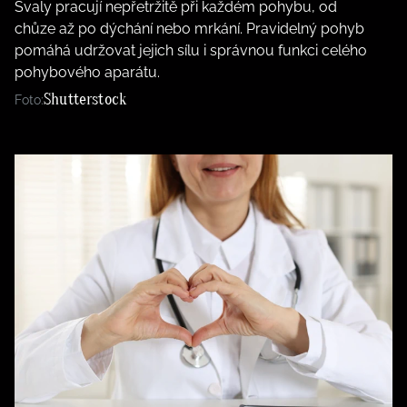
Svaly pracují nepřetržitě při každém pohybu, od
chůze až po dýchání nebo mrkání. Pravidelný pohyb
pomáhá udržovat jejich sílu i správnou funkci celého
pohybového aparátu.
Shutterstock
Foto: