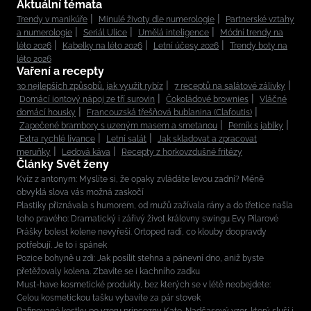
Aktuální témata
Trendy v manikúře
Minulé životy dle numerologie
Partnerské vztahy
a numerologie
Seriál Ulice
Umělá inteligence
Módní trendy na
léto 2026
Kabelky na léto 2026
Letní účesy 2026
Trendy boty na
léto 2026
Vaření a recepty
30 nejlepších způsobů, jak využít rybíz
7 receptů na salátové zálivky
Domácí iontový nápoj ze tří surovin
Čokoládové brownies
Vláčné
domácí housky
Francouzská třešňová bublanina (Clafoutis)
Zapečené brambory s uzeným masem a smetanou
Perník s jablky
Extra rychlé lívance
Letní salát
Jak skladovat a zpracovat
meruňky
Ledová káva
Recepty z horkovzdušné fritézy
Články Svět ženy
Kvíz z antonym: Myslíte si, že opaky zvládáte levou zadní? Méně
obvyklá slova vás možná zaskočí
Plastiky přiznávala s humorem, od mužů zažívala rány a do třetice našla
toho pravého: Dramatický i zářivý život královny swingu Evy Pilarové
Prášky bolest kolene nevyřeší. Ortoped radí, co klouby doopravdy
potřebují. Je to i spánek
Pozice bohyně u zdi: Jak posílit stehna a pánevní dno, aniž byste
přetěžovaly kolena. Zbavíte se i kachního zadku
Must-have kosmetické produkty, bez kterých se v létě neobejdete:
Celou kosmetickou tašku vybavíte za pár stovek