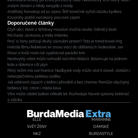
Rafinované kostky po vzoru princezny Kate. Nadčasový vzor, který sluší i
zralým ženám a nikdy nevyjde z módy
Andělský horoskop od 10. srpna: Štíři konečně vyřeší otázku bydlení,
Kozorohy potěší nečekaný pracovní zájem
Doporučené články
Čtyři věci, které o Whitney Houston možná nevíte: Odmítl ji bratr
Michaela Jacksona a měla milenku
Proč si ženy pořizují druhý zásnubní prsten? Toto je trend travel ring
Hvězda filmu Rebelové se znovu vrací do oblíbených šedesátek: Jan
Révai si kvůli nové roli vypěstoval parádní knír
Neobvyklý robot může nahradit nočního hlídače. Balancuje na jednom
kole a dokonce cítí plyn
Pitný režim má své hranice. Nadbytek vody může vést k únavě, otokům i
nebezpečnému poklesu sodíku
Jak odstranit zápach v lednici přírodně a bez chemie: Pomůže obyčejný
bobkový list, citron i mletá káva
Vřes může zdobit balkon několik let. Rozhoduje hlavně správný květináč
a zálivka
ELLE
MARIANNE
SVĚT ŽENY
DÁMSKÉ
NKZ
BURDASTYLE