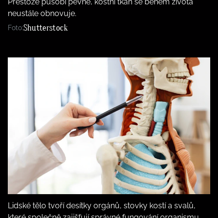
Přestože působí pevně, kostní tkáň se během života
neustále obnovuje.
Shutterstock
Foto:
Lidské tělo tvoří desítky orgánů, stovky kostí a svalů,
které společně zajišťují správné fungování organismu.