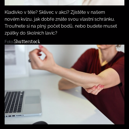
BurdaMedia
Tvoření
Extra
Kladívko v těle? Sklivec v akci? Zjistěte v našem
SVĚT ŽENY - 599 KČ
novém kvízu, jak dobře znáte svou vlastní schránku.
Rady a tipy
Troufnete si na plný počet bodů, nebo budete muset
ROČNÍ PŘEDPLATNÉ SVĚT ŽENY +
SADA PRODUKTŮ MANA (10 ks)
zpátky do školních lavic?
Shutterstock
Foto: