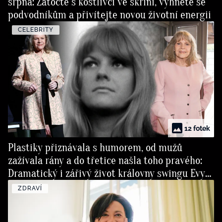
srpna: Zatočte s kostlivci ve skříni, vyhněte se
podvodníkům a přivítejte novou životní energii
CELEBRITY
12 fotek
Plastiky přiznávala s humorem, od mužů
zažívala rány a do třetice našla toho pravého:
Dramatický i zářivý život královny swingu Evy
Pilarové
ZDRAVÍ