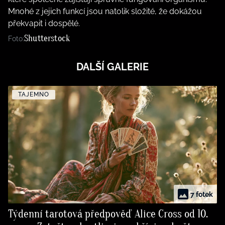
Mnohé z jejich funkcí jsou natolik složité, že dokážou
překvapit i dospělé.
Shutterstock
Foto:
DALŠÍ GALERIE
TAJEMNO
7 fotek
Týdenní tarotová předpověď Alice Cross od 10.