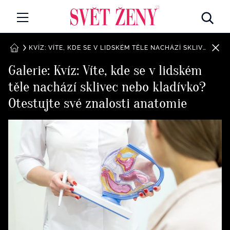
Svetzeny.cz
MÓDA A KRÁSA
KVÍZ: VÍTE, KDE SE V LIDSKÉM TĚLE NACHÁZÍ SKLIVEC NEBO KLADÍVKO? OTESTUJTE SVÉ ZNALOSTI ANATOMIE
DOMŮ
Galerie: Kvíz: Víte, kde se v lidském
CELEBRITY
těle nachází sklivec nebo kladívko?
Všechny kategorie
RETROHUBKY
Otestujte své znalosti anatomie
Rozhovory
PSYCHOLOGIE
Všechny kategorie
ZDRAVÍ
Seberozvoj
Všechny kategorie
ZÁBAVA
Životní styl
Všechny kategorie
BYDLENÍ
Testy a kvízy
Všechny kategorie