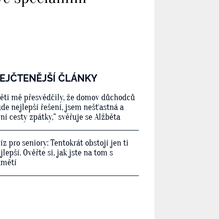
EJČTENĚJŠÍ ČLÁNKY
ěti mě přesvědčily, že domov důchodců
de nejlepší řešení, jsem nešťastná a
ní cesty zpátky,“ svěřuje se Alžběta
íz pro seniory: Tentokrát obstojí jen ti
jlepší. Ověřte si, jak jste na tom s
amětí