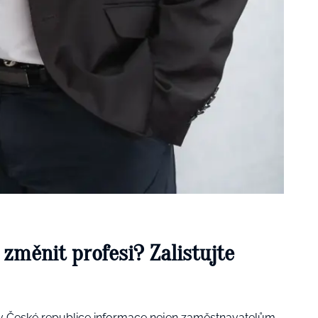
 změnit profesi? Zalistujte
v České republice informace nejen zaměstnavatelům,