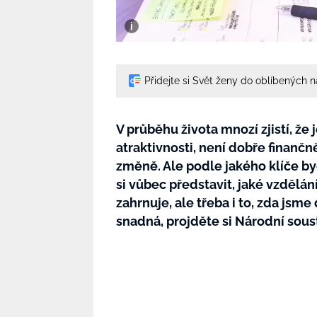
Přidejte si Svět ženy do oblíbených 
V průběhu života mnozí zjistí, že 
atraktivnosti, není dobře finančn
změně. Ale podle jakého klíče b
si vůbec představit, jaké vzdělá
zahrnuje, ale třeba i to, zda jsm
snadná, projděte si Národní sous