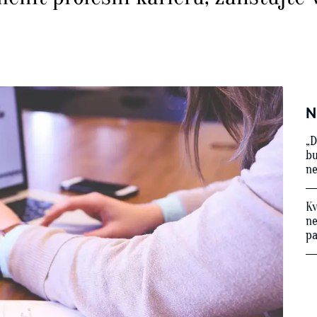
N
„D
bu
ne
Kv
ne
p