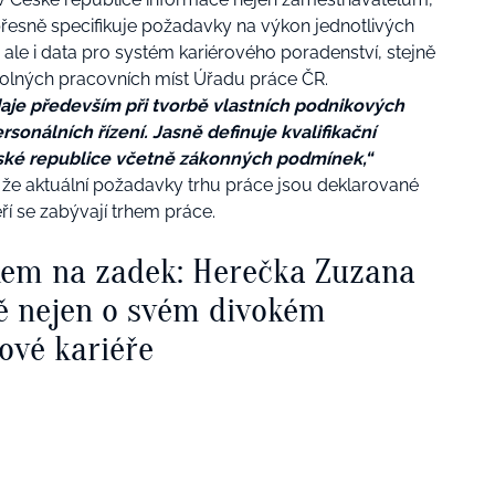
řesně specifikuje požadavky na výkon jednotlivých
le i data pro systém kariérového poradenství, stejně
volných pracovních míst Úřadu práce ČR.
aje především při tvorbě vlastních podnikových
sonálních řízení. Jasně definuje kvalifikační
eské republice včetně zákonných podmínek,“
 že aktuální požadavky trhu práce jsou deklarované
ří se zabývají trhem práce.
kem na zadek: Herečka Zuzana
ě nejen o svém divokém
ové kariéře