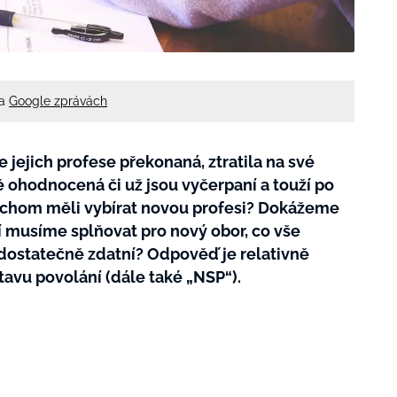
na
Google zprávách
je jejich profese překonaná, ztratila na své
ě ohodnocená či už jsou vyčerpaní a touží po
ychom měli vybírat novou profesi? Dokážeme
ní musíme splňovat pro nový obor, co vše
e dostatečně zdatní? Odpověď je relativně
tavu povolání (dále také „NSP“).