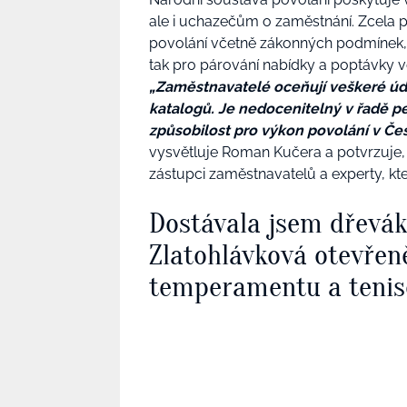
ale i uchazečům o zaměstnání. Zcela p
povolání včetně zákonných podmínek, a
tak pro párování nabídky a poptávky 
„Zaměstnavatelé oceňují veškeré úd
katalogů. Je nedocenitelný v řadě per
způsobilost pro výkon povolání v Č
vysvětluje Roman Kučera a potvrzuje,
zástupci zaměstnavatelů a experty, kte
Dostávala jsem dřevá
Zlatohlávková otevřen
temperamentu a tenis