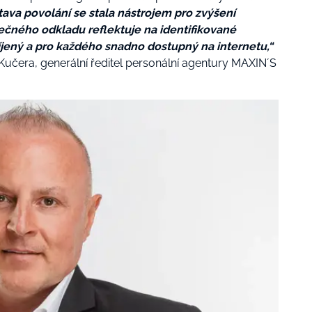
ava povolání se stala nástrojem pro zvýšení
ytečného odkladu reflektuje na identifikované
íjený a pro každého snadno dostupný na internetu,“
učera, generální ředitel personální agentury MAXIN´S