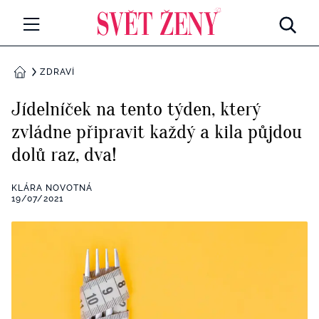
Svetzeny.cz
MÓDA A KRÁSA
ZDRAVÍ
DOMŮ
CELEBRITY
Jídelníček na tento týden, který
Všechny kategorie
zvládne připravit každý a kila půjdou
RETROHUBKY
dolů raz, dva!
Rozhovory
PSYCHOLOGIE
KLÁRA NOVOTNÁ
Všechny kategorie
19/07/2021
ZDRAVÍ
Seberozvoj
Všechny kategorie
ZÁBAVA
Životní styl
Všechny kategorie
BYDLENÍ
Testy a kvízy
Všechny kategorie