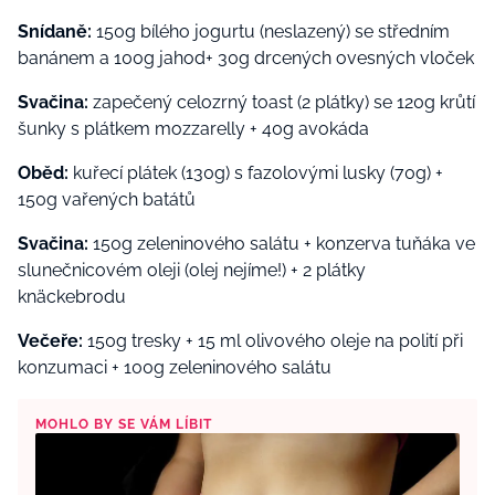
Snídaně:
150g bílého jogurtu (neslazený) se středním
banánem a 100g jahod+ 30g drcených ovesných vloček
Svačina:
zapečený celozrný toast (2 plátky) se 120g krůtí
šunky s plátkem mozzarelly + 40g avokáda
Oběd:
kuřecí plátek (130g) s fazolovými lusky (70g) +
150g vařených batátů
Svačina:
150g zeleninového salátu + konzerva tuňáka ve
slunečnicovém oleji (olej nejíme!) + 2 plátky
k
näckebrod
u
Večeře:
150g tresky + 15 ml olivového oleje na polití při
konzumaci + 100g zeleninového salátu
MOHLO BY SE VÁM LÍBIT