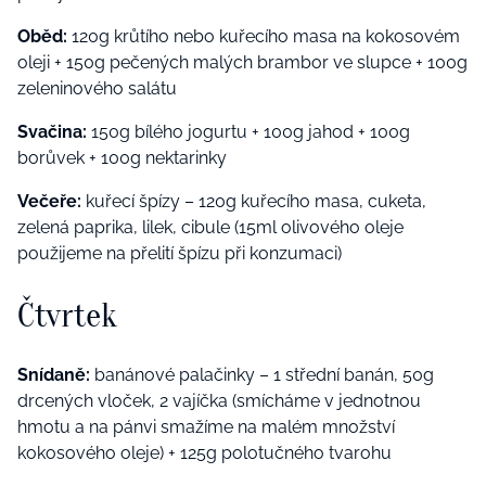
Oběd:
120g krůtího nebo kuřecího masa na kokosovém
oleji + 150g pečených malých brambor ve slupce + 100g
zeleninového salátu
Svačina:
150g bílého jogurtu + 100g jahod + 100g
borůvek + 100g nektarinky
Večeře:
kuřecí špízy – 120g kuřecího masa, cuketa,
zelená paprika, lilek, cibule (15ml olivového oleje
použijeme na přelití špízu při konzumaci)
Čtvrtek
Snídaně:
banánové palačinky – 1 střední banán, 50g
drcených vloček, 2 vajíčka (smícháme v jednotnou
hmotu a na pánvi smažíme na malém množství
kokosového oleje) + 125g polotučného tvarohu