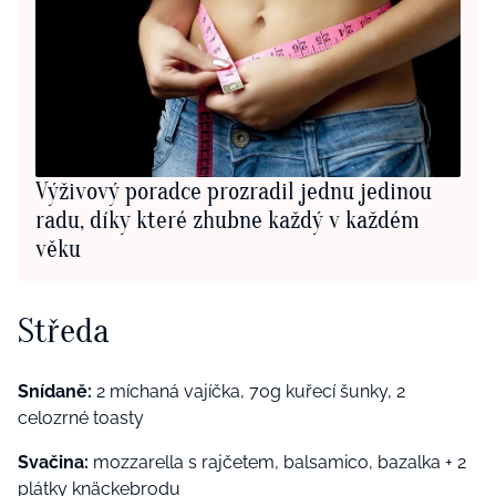
Výživový poradce prozradil jednu jedinou
radu, díky které zhubne každý v každém
věku
Středa
Snídaně:
2 míchaná vajíčka, 70g kuřecí šunky, 2
celozrné toasty
Svačina:
mozzarella s rajčetem, balsamico, bazalka +
2
plátky knäckebrodu