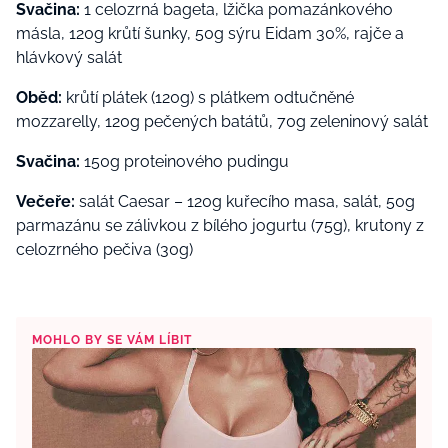
Svačina:
1 celozrná bageta, lžička pomazánkového
másla, 120g krůtí šunky, 50g sýru Eidam 30%, rajče a
hlávkový salát
Oběd:
krůtí plátek (120g) s plátkem odtučněné
mozzarelly, 120g pečených batátů, 70g zeleninový salát
Svačina:
150g proteinového pudingu
Večeře:
salát Caesar – 120g kuřecího masa, salát, 50g
parmazánu se zálivkou z bílého jogurtu (75g), krutony z
celozrného pečiva (30g)
MOHLO BY SE VÁM LÍBIT