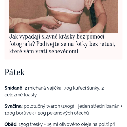
Jak vypadají slavné krásky bez pomoci
fotografa? Podívejte se na fotky bez retuší,
které vám vrátí sebevědomí
Pátek
Snídaně:
2 míchaná vajíčka, 70g kuřecí šunky, 2
celozrné toasty
Svačina:
polotučný tvaroh (250g) + jeden střední banán +
100g borůvek + 20g pekanových ořechů
Oběd:
150g tresky + 15 ml olivového oleje na polití při