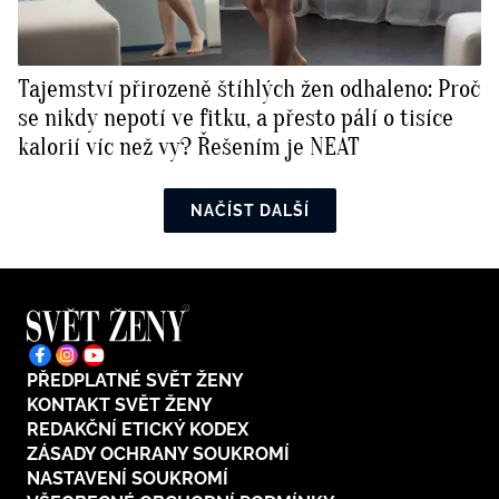
Tajemství přirozeně štíhlých žen odhaleno: Proč
se nikdy nepotí ve fitku, a přesto pálí o tisíce
kalorií víc než vy? Řešením je NEAT
NAČÍST DALŠÍ
PŘEDPLATNÉ SVĚT ŽENY
KONTAKT SVĚT ŽENY
REDAKČNÍ ETICKÝ KODEX
ZÁSADY OCHRANY SOUKROMÍ
NASTAVENÍ SOUKROMÍ