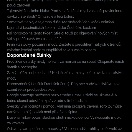
poučí zároveň
Tajemství ženského blaha: Proč si naše tělo i mysl zaslouží pravidelnou
dávku čisté slasti? Omlazuje a léčí bolest
Sametové tlapky a tajemná duše: Mezinárodní den koček odkrývá
tajemství fascinujících šelem i lásku Čechů ke kočkám
Psí horoskop na tento týden: Střelci touží po objevování nových míst,
Váhy potěší návštěva psího hřiště
První vlaštovky podzimní módy: Zjistěte s předstihem, jakých 5 trendů
ovládne letošní podzim. Například saka s vosím pasem
Doporučené články
Proč Skandinávky nikdy neříkají, že nemají co na sebe? Okopírujte jejich
šatník a pochopíte...
Zakrýt bříško nebo odhalit? Kodaňské maminky boří pravidla mateřství i
módy
Dobrosrdečný tlouštík František Černý: Díky své nadváze získával role,
oženil se až před padesátkou
Google omezuje možnosti bezplatného Gmailu, zlobí se uživatelé. V
lednu ukončí odesílání zpráv z adres třetích stran
Švestky umí potrápit i pomoci. Vláknina prospívá trávení, sorbitol může
nadýmat a bílý povlak není plíseň ani špína
Dušená mrkev potěší sladkou chutí i nízkou cenou. Vyzkoušejte ji krok
za krokem
Odkvetly vám petúnie a macešky? Verbena udrží truhlíky plné květů až