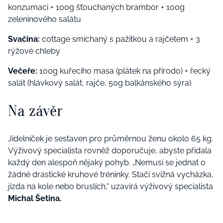
konzumaci + 100g šťouchaných brambor + 100g
zeleninového salátu
Svačina:
cottage smíchaný s pažitkou a rajčetem + 3
rýžové chleby
Večeře:
100g kuřecího masa (plátek na přírodo) + řecký
salát (hlávkový salát, rajče, 50g balkánského sýra)
Na závěr
Jídelníček je sestaven pro průměrnou ženu okolo 65 kg.
Výživový specialista rovněž doporučuje, abyste přidala
každý den alespoň nějaký pohyb. „Nemusí se jednat o
žádné drastické kruhové tréninky. Stačí svižná vycházka,
jízda na kole nebo bruslích,“ uzavírá výživový specialista
Michal Šetina.