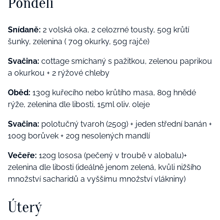
Pondělí
Snídaně:
2 volská oka, 2 celozrné tousty, 50g krůtí
šunky, zelenina ( 70g okurky, 50g rajče)
Svačina:
cottage smíchaný s pažitkou, zelenou paprikou
a okurkou + 2 rýžové chleby
Oběd:
130g kuřecího nebo krůtího masa, 80g hnědé
rýže, zelenina dle libosti, 15ml oliv. oleje
Svačina:
polotučný tvaroh (250g) + jeden střední banán +
100g borůvek + 20g nesolených mandlí
Večeře:
120g lososa (pečený v troubě v alobalu)+
zelenina dle libosti (ideálně jenom zelená, kvůli nižšího
množství sacharidů a vyššímu množství vlákniny)
Úterý