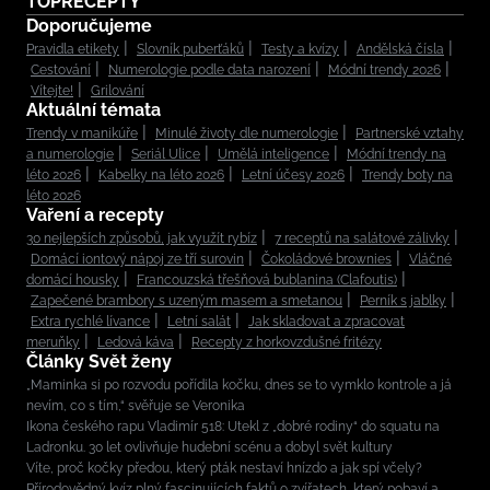
TOPRECEPTY
Doporučujeme
Pravidla etikety
Slovník puberťáků
Testy a kvízy
Andělská čísla
Cestování
Numerologie podle data narození
Módní trendy 2026
Vítejte!
Grilování
Aktuální témata
Trendy v manikúře
Minulé životy dle numerologie
Partnerské vztahy
a numerologie
Seriál Ulice
Umělá inteligence
Módní trendy na
léto 2026
Kabelky na léto 2026
Letní účesy 2026
Trendy boty na
léto 2026
Vaření a recepty
30 nejlepších způsobů, jak využít rybíz
7 receptů na salátové zálivky
Domácí iontový nápoj ze tří surovin
Čokoládové brownies
Vláčné
domácí housky
Francouzská třešňová bublanina (Clafoutis)
Zapečené brambory s uzeným masem a smetanou
Perník s jablky
Extra rychlé lívance
Letní salát
Jak skladovat a zpracovat
meruňky
Ledová káva
Recepty z horkovzdušné fritézy
Články Svět ženy
„Maminka si po rozvodu pořídila kočku, dnes se to vymklo kontrole a já
nevím, co s tím,“ svěřuje se Veronika
Ikona českého rapu Vladimír 518: Utekl z „dobré rodiny“ do squatu na
Ladronku. 30 let ovlivňuje hudební scénu a dobyl svět kultury
Víte, proč kočky předou, který pták nestaví hnízdo a jak spí včely?
Přírodovědný kvíz plný fascinujících faktů o zvířatech, který pobaví a