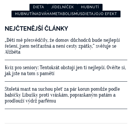
DIETA
JÍDELNÍČEK
HUBNUTÍ
HUBNUTÍNADVÁHAMETABOLISMUSDIETAJOJO EFEKT
NEJČTENĚJŠÍ ČLÁNKY
„Děti mě přesvědčily, že domov důchodců bude nejlepší
řešení, jsem nešťastná a není cesty zpátky,“ svěřuje se
Alžběta
Kvíz pro seniory: Tentokrát obstojí jen ti nejlepší. Ověřte si,
jak jste na tom s pamětí
Stoletá mast na suchou pleť za pár korun pomůže podle
babičky Libušky proti vráskám, popraskaným patám a
prodlouží výdrž parfému