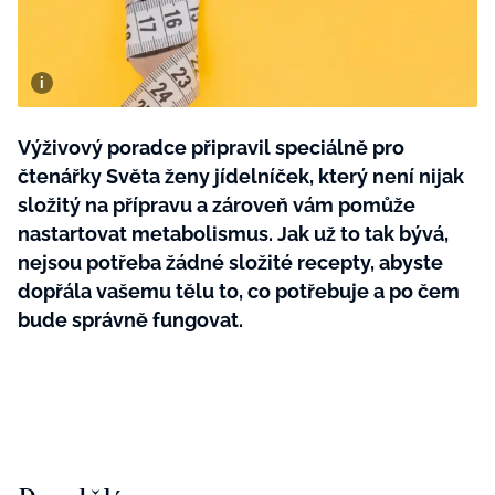
BurdaMedia
Tvoření
Extra
SVĚT ŽENY - 599 KČ
Rady a tipy
ROČNÍ PŘEDPLATNÉ SVĚT ŽENY +
SADA PRODUKTŮ MANA (10 ks)
Výživový poradce připravil speciálně pro
čtenářky Světa ženy jídelníček, který není nijak
složitý na přípravu a zároveň vám pomůže
nastartovat metabolismus. Jak už to tak bývá,
nejsou potřeba žádné složité recepty, abyste
dopřála vašemu tělu to, co potřebuje a po čem
bude správně fungovat.