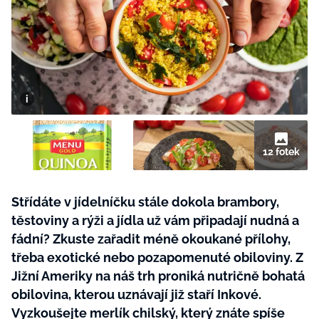
BurdaMedia
Tvoření
Extra
SVĚT ŽENY - 599 KČ
Rady a tipy
ROČNÍ PŘEDPLATNÉ SVĚT ŽENY +
SADA PRODUKTŮ MANA (10 ks)
12 fotek
Střídáte v jídelníčku stále dokola brambory,
těstoviny a rýži a jídla už vám připadají nudná a
fádní? Zkuste zařadit méně okoukané přílohy,
třeba exotické nebo pozapomenuté obiloviny. Z
Jižní Ameriky na náš trh proniká nutričně bohatá
obilovina, kterou uznávají již staří Inkové.
Vyzkoušejte merlík chilský, který znáte spíše