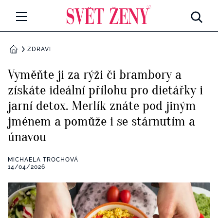
Svetzeny.cz
MÓDA A KRÁSA
ZDRAVÍ
DOMŮ
CELEBRITY
Vyměňte ji za rýži či brambory a
Všechny kategorie
získáte ideální přílohu pro dietářky i
RETROHUBKY
jarní detox. Merlík znáte pod jiným
Rozhovory
PSYCHOLOGIE
jménem a pomůže i se stárnutím a
únavou
Všechny kategorie
ZDRAVÍ
Seberozvoj
MICHAELA TROCHOVÁ
Všechny kategorie
14/04/2026
ZÁBAVA
Životní styl
Všechny kategorie
BYDLENÍ
Testy a kvízy
Všechny kategorie