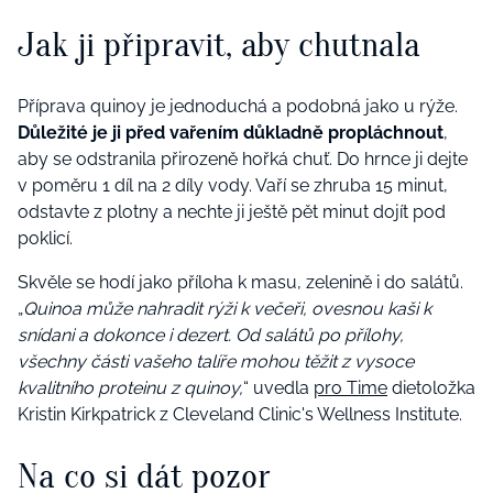
Jak ji připravit, aby chutnala
Příprava quinoy je jednoduchá a podobná jako u rýže.
Důležité je ji před vařením důkladně propláchnout
,
aby se odstranila přirozeně hořká chuť. Do hrnce ji dejte
v poměru 1 díl na 2 díly vody. Vaří se zhruba 15 minut,
odstavte z plotny a nechte ji ještě pět minut dojít pod
poklicí.
Skvěle se hodí jako příloha k masu, zelenině i do salátů.
„
Quinoa může nahradit rýži k večeři, ovesnou kaši k
snídani a dokonce i dezert. Od salátů po přílohy,
všechny části vašeho talíře mohou těžit z vysoce
kvalitního proteinu z quinoy,
“ uvedla
pro Time
dietoložka
Kristin Kirkpatrick z Cleveland Clinic's Wellness Institute.
Na co si dát pozor