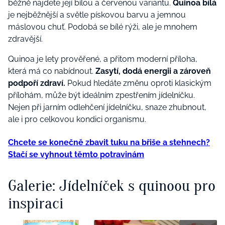
běžně najdete její bílou a červenou variantu.
Quinoa bílá
je nejběžnější a světle pískovou barvu a jemnou
máslovou chuť. Podobá se bílé rýži, ale je mnohem
zdravější.
Quinoa je lety prověřené, a přitom moderní příloha,
která má co nabídnout.
Zasytí, dodá energii a zároveň
podpoří zdraví.
Pokud hledáte změnu oproti klasickým
přílohám, může být ideálním zpestřením jídelníčku.
Nejen při jarním odlehčení jídelníčku, snaze zhubnout,
ale i pro celkovou kondici organismu.
Chcete se konečně zbavit tuku na břiše a stehnech?
Stačí se vyhnout těmto potravinám
Galerie: Jídelníček s quinoou pro
inspiraci