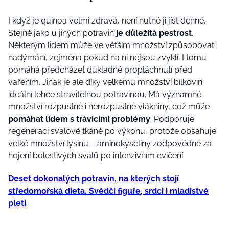
I když je quinoa velmi zdravá, není nutné ji jíst denně.
Stejně jako u jiných potravin
je důležitá pestrost
.
Některým lidem může ve větším množství
způsobovat
nadýmání
, zejména pokud na ni nejsou zvyklí. I tomu
pomáhá předcházet důkladné propláchnutí před
vařením. Jinak je ale d
íky velkému množství bílkovin
ideální lehce stravitelnou potravinou. Má významné
množství rozpustné i nerozpustné vlákniny, což může
pomáhat lidem s trávicími problémy
. Podporuje
regeneraci svalové tkáně po výkonu, protože obsahuje
velké množství lysinu – aminokyseliny zodpovědné za
hojení bolestivých svalů po intenzivním cvičení.
Deset dokonalých potravin, na kterých stojí
středomořská dieta. Svědčí figuře, srdci i mladistvé
pleti