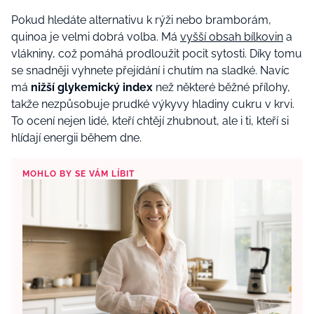
Pokud hledáte alternativu k rýži nebo bramborám,
quinoa je velmi dobrá volba. Má
vyšší obsah bílkovin
a
vlákniny, což pomáhá prodloužit pocit sytosti. Díky tomu
se snadněji vyhnete přejídání i chutím na sladké. Navíc
má
nižší glykemický index
než některé běžné přílohy,
takže nezpůsobuje prudké výkyvy hladiny cukru v krvi.
To ocení nejen lidé, kteří chtějí zhubnout, ale i ti, kteří si
hlídají energii během dne.
MOHLO BY SE VÁM LÍBIT