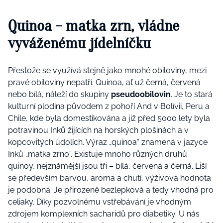
Quinoa - matka zrn, vládne
vyváženému jídelníčku
Přestože se využívá stejně jako mnohé obiloviny, mezi
pravé obiloviny nepatří. Quinoa, ať už černá, červená
nebo bílá, náleží do skupiny
pseudoobilovin
. Je to stará
kulturní plodina původem z pohoří And v Bolívii, Peru a
Chile, kde byla domestikována a již před 5000 lety byla
potravinou Inků žijících na horských plošinách a v
kopcovitých údolích. Výraz „quinoa“ znamená v jazyce
Inků „matka zrno“.
Existuje mnoho různých druhů
quinoy, nejznámější jsou tři – bílá, červená a černá. Liší
se především barvou, aroma a chutí, výživová hodnota
je podobná. Je přirozeně bezlepková a tedy vhodná pro
celiaky. Díky pozvolnému vstřebávání je vhodným
zdrojem komplexních sacharidů pro diabetiky. U nás