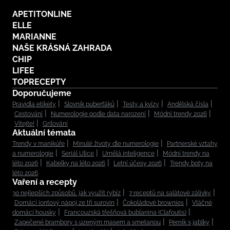
APETITONLINE
ELLE
MARIANNE
NAŠE KRÁSNÁ ZAHRADA
CHIP
LIFEE
TOPRECEPTY
Doporučujeme
Pravidla etikety
Slovník puberťáků
Testy a kvízy
Andělská čísla
Cestování
Numerologie podle data narození
Módní trendy 2026
Vítejte!
Grilování
Aktuální témata
Trendy v manikúře
Minulé životy dle numerologie
Partnerské vztahy
a numerologie
Seriál Ulice
Umělá inteligence
Módní trendy na
léto 2026
Kabelky na léto 2026
Letní účesy 2026
Trendy boty na
léto 2026
Vaření a recepty
30 nejlepších způsobů, jak využít rybíz
7 receptů na salátové zálivky
Domácí iontový nápoj ze tří surovin
Čokoládové brownies
Vláčné
domácí housky
Francouzská třešňová bublanina (Clafoutis)
Zapečené brambory s uzeným masem a smetanou
Perník s jablky