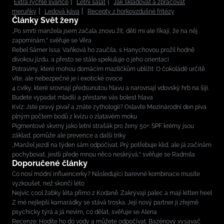
Extra rychlé lívance
Letní salát
Jak skladovat a zpracovat
meruňky
Ledová káva
Recepty z horkovzdušné fritézy
Články Svět ženy
„Po smrti manžela jsem začala znovu žít, děti mi ale říkají, že na něj
zapomínám,“ svěřuje se Věra
Rebel Sámer Issa: Vaňková ho zaučila, s Hanychovou prožil hodně
divokou jízdu, a přesto se stále spekuluje o jeho orientaci
Potraviny, které mohou domácím mazlíčkům ublížit: O čokoládě určitě
víte, ale nebezpečné je i exotické ovoce
4 cviky, které srovnají předsunutou hlavu a narovnají vdovský hrb na šíji.
Budete vypadat mladší a přestane vás bolest hlava
Kvíz: Jste pravý pivař a znáte zythologii? Oslavte Mezinárodní den piva
plným počtem bodů z kvízu o zlatavém moku
Pigmentové skvrny jako letní strašák pro ženy 50+: SPF krémy jsou
základ, pomůže ale prevence a další triky
„Manžel jezdí na týden sám odpočívat. Prý potřebuje klid, ale já začínám
pochybovat, jestli přede mnou něco neskrývá,“ svěřuje se Radmila
Doporučené články
Co nosí módní influencerky? Následující barevné kombinace musíte
vyzkoušet, než skončí léto
Nejvíc cool žabky léta přímo z Kodaně. Zakrývají palec a mají kitten heel
Z mé nejlepší kamarádky se stává troska. Její nový partner ji zřejmě
psychicky týrá a já nevím, co dělat, svěřuje se Alena
Recenze: Hodíte ho do vody a můžete odpočívat. Bazénový vysavač