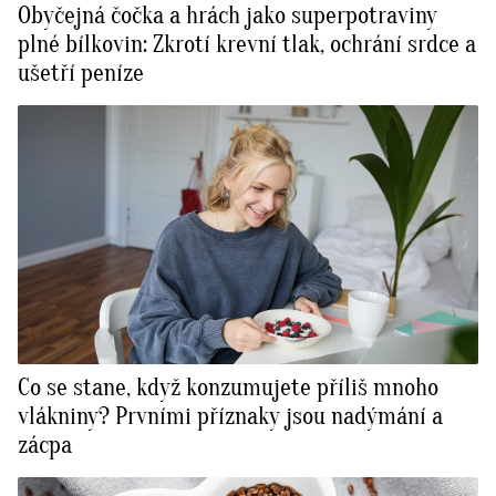
Obyčejná čočka a hrách jako superpotraviny
plné bílkovin: Zkrotí krevní tlak, ochrání srdce a
ušetří peníze
Co se stane, když konzumujete příliš mnoho
vlákniny? Prvními příznaky jsou nadýmání a
zácpa