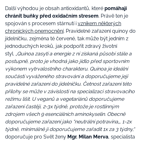
Další výhodou je obsah antioxidantů, které
pomáhají
chránit buňky před oxidačním stresem
. Právě ten je
spojován s procesem stárnutí i
vznikem některých
chronických onemocnění
. Pravidelné zařazení quinoy do
jídelníčku, zejména té červené, tak může být jedním z
jednoduchých kroků, jak podpořit zdravý životní
styl.
„Quinoa zasytí a energie z ní získaná působí stále a
postupně, proto je vhodná jako jídlo před sportovním
výkonem vytrvalostního charakteru. Quinoa je ideální
součástí vyváženého stravování a doporučujeme její
pravidelné zařazení do jídelníčku. Četnost zařazení této
přílohy se může v závislosti na specializaci stravovacího
režimu lišit. U veganů a vegetariánů doporučujeme
zařazení častěji, 2-3x týdně, protože je rostlinným
zdrojem všech 9 esenciálních aminokyselin. Obecně
doporučujeme zařazení jako “neutrální potravina„, 1-2x
týdně, minimálně ji doporučujeme zařadit 1x za 3 týdny,“
doporučuje pro Svět ženy
Mgr. Milan Merva
, specialista