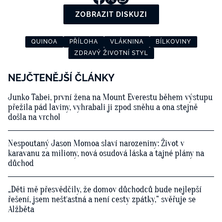
ZOBRAZIT DISKUZI
QUINOA
PŘÍLOHA
VLÁKNINA
BÍLKOVINY
ZDRAVÝ ŽIVOTNÍ STYL
NEJČTENĚJŠÍ ČLÁNKY
Junko Tabei, první žena na Mount Everestu během výstupu
přežila pád laviny, vyhrabali ji zpod sněhu a ona stejně
došla na vrchol
Nespoutaný Jason Momoa slaví narozeniny: Život v
karavanu za miliony, nová osudová láska a tajné plány na
důchod
„Děti mě přesvědčily, že domov důchodců bude nejlepší
řešení, jsem nešťastná a není cesty zpátky,“ svěřuje se
Alžběta