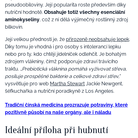
pseudoobiloviny. Její popularita roste především díky
nutriční hodnotě.
Obsahuje totiž všechny esenciální
aminokyseliny
, což z ní dělá výjimečný rostlinný zdroj
bílkovin.
Její velkou předností je, že
přirozeně neobsahuje lepek
.
Díky tomu je vhodná i pro osoby s intolerancí lepku
nebo pro ty, kdo chtějí jídelníček odlehčit. Je bohatým
zdrojem vlákniny, čímž podporuje zdraví trávicího
traktu. „
Prebiotická vláknina pomáhá vyživovat střeva,
posiluje prospěšné bakterie a celkové zdraví střev,
“
vysvětluje pro web
Martha Stewart
Jackie Newgent,
šéfkuchařka a nutriční poradkyně z Los Angeles.
Tradiční čínská medicína prozrazuje potraviny, které
pozitivně působí na naše orgány, ale i náladu
Ideální příloha při hubnutí