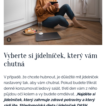
Vyberte si jídelníček, který vám
chutná
V případě, že chcete hubnout, je důležité mít jídelníček
nastavený tak, aby vám chutnal. Pokud budete třikrát
denně konzumovat ledový salát, třetí den vám z něho
půjdou oči kolem a vy budete omdlévat.
„
Najděte si
jídelníček, který zahrnuje zdravé potraviny a který
rádi jíte. Středomořská dieta i jídelníček DASH