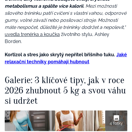
metabolismus a spálíte více kalorií.
Mezi možnosti
silového tréninku patří cvičení s vlastní vahou, odporové
gumy, volné závaží nebo posilovací stroje. Možností
máte nespočet, důležité je tréninky dodržet a nepolevit,“
uvedla trenérka a koučka
životního stylu, Ashley
Borden.
Kortizol a stres jako skrytý nepřítel břišního tuku.
Jaké
relaxační techniky pomáhají hubnout
Galerie: 3 klíčové tipy, jak v roce
2026 zhubnout 5 kg a svou váhu
si udržet
4 fotky