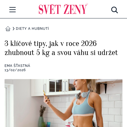
Svetzeny.cz
MÓDA A KRÁSA
DIETY A HUBNUTÍ
DOMŮ
CELEBRITY
3 klíčové tipy, jak v roce 2026
Všechny kategorie
zhubnout 5 kg a svou váhu si udržet
RETROHUBKY
Rozhovory
EMA ŠŤASTNÁ
PSYCHOLOGIE
13/02/2026
Všechny kategorie
ZDRAVÍ
Seberozvoj
Všechny kategorie
ZÁBAVA
Životní styl
Všechny kategorie
BYDLENÍ
Testy a kvízy
Všechny kategorie