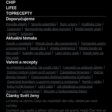
CHIP
LIFEE
TOPRECEPTY
Doporučujeme
Pravidla etikety
Slovník puberťáků
Testy a kvízy
Andělská čísla
Cestování
Numerologie podle data narození
Módní trendy 2026
Vítejte!
Grilování
Aktuální témata
Trendy v manikúře
Minulé životy dle numerologie
Partnerské vztahy
a numerologie
Seriál Ulice
Umělá inteligence
Módní trendy na
léto 2026
Kabelky na léto 2026
Letní účesy 2026
Trendy boty na
léto 2026
Vaření a recepty
30 nejlepších způsobů, jak využít rybíz
7 receptů na salátové zálivky
Domácí iontový nápoj ze tří surovin
Čokoládové brownies
Vláčné
domácí housky
Francouzská třešňová bublanina (Clafoutis)
Zapečené brambory s uzeným masem a smetanou
Perník s jablky
Extra rychlé lívance
Letní salát
Jak skladovat a zpracovat
meruňky
Ledová káva
Recepty z horkovzdušné fritézy
Články Svět ženy
Lví brána se otevírá: Čeká nás nejsilnější den roku, ideální pro nové
začátky
Zachránil 194 vojáků a přitom vážil jen pár set gramů. Holub Cher Ami se