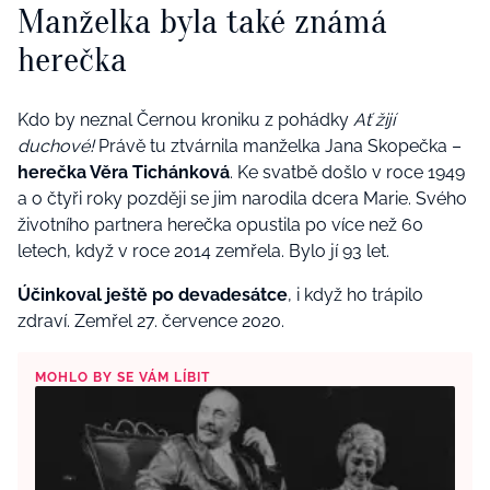
Manželka byla také známá
herečka
Kdo by neznal Černou kroniku z pohádky
Ať žijí
duchové!
Právě tu ztvárnila manželka Jana Skopečka –
herečka Věra Tichánková
. Ke svatbě došlo v roce 1949
a o čtyři roky později se jim narodila dcera Marie. Svého
životního partnera herečka opustila po více než 60
letech, když v roce 2014 zemřela. Bylo jí 93 let.
Účinkoval ještě po devadesátce
, i když ho trápilo
zdraví. Zemřel 27. července 2020.
MOHLO BY SE VÁM LÍBIT