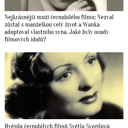
Nejkrásnější muži černobílého filmu: Nezval
zůstal s manželkou celý život a Wanka
adoptoval vlastního syna. Jaké byly osudy
filmových idolů?
Hvězda černobílých filmů Světla Svozilová: