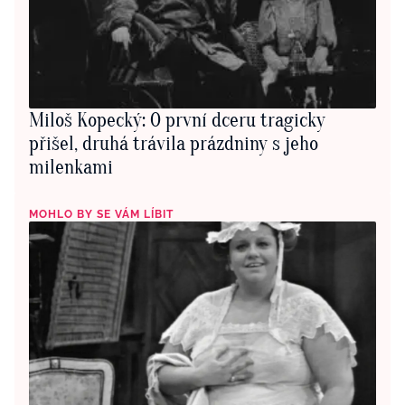
Miloš Kopecký: O první dceru tragicky
přišel, druhá trávila prázdniny s jeho
milenkami
MOHLO BY SE VÁM LÍBIT