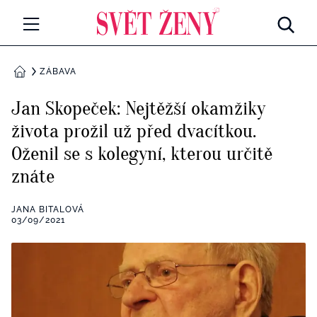
Svetzeny.cz
MÓDA A KRÁSA
ZÁBAVA
DOMŮ
CELEBRITY
Jan Skopeček: Nejtěžší okamžiky
Všechny kategorie
života prožil už před dvacítkou.
RETROHUBKY
Oženil se s kolegyní, kterou určitě
Rozhovory
PSYCHOLOGIE
znáte
Všechny kategorie
ZDRAVÍ
JANA BITALOVÁ
03/09/2021
Seberozvoj
Všechny kategorie
ZÁBAVA
Životní styl
Všechny kategorie
BYDLENÍ
Testy a kvízy
Všechny kategorie