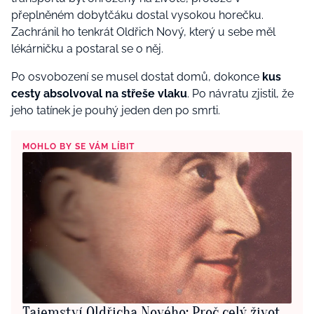
přeplněném dobytčáku dostal vysokou horečku.
Zachránil ho tenkrát Oldřich Nový, který u sebe měl
lékárničku a postaral se o něj.
Po osvobození se musel dostat domů, dokonce
kus
cesty absolvoval na střeše vlaku
. Po návratu zjistil, že
jeho tatínek je pouhý jeden den po smrti.
MOHLO BY SE VÁM LÍBIT
Tajemství Oldřicha Nového: Proč celý život