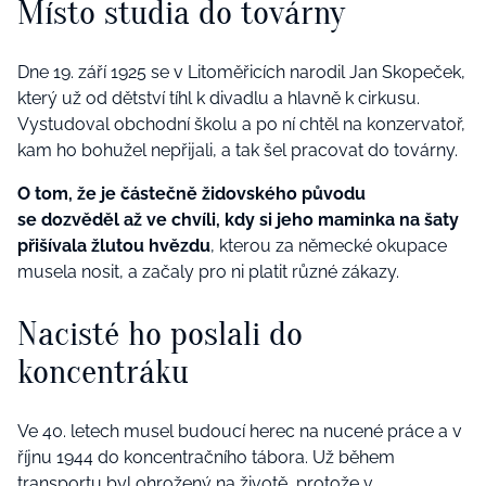
Místo studia do továrny
Dne 19. září 1925 se v Litoměřicích narodil Jan Skopeček,
který už od dětství tíhl k divadlu a hlavně k cirkusu.
Vystudoval obchodní školu a po ní chtěl na konzervatoř,
kam ho bohužel nepřijali, a tak šel pracovat do továrny.
O tom, že je částečně židovského původu
se dozvěděl až ve chvíli, kdy si jeho maminka na šaty
přišívala žlutou hvězdu
, kterou za německé okupace
musela nosit, a začaly pro ni platit různé zákazy.
Nacisté ho poslali do
koncentráku
Ve 40. letech musel budoucí herec na nucené práce a v
říjnu 1944 do koncentračního tábora. Už během
transportu byl ohrožený na životě, protože v