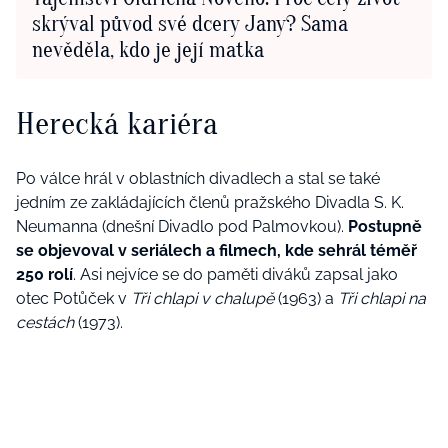
skrýval původ své dcery Jany? Sama
nevěděla, kdo je její matka
Herecká kariéra
Po válce hrál v oblastních divadlech a stal se také
jedním ze zakládajících členů pražského Divadla S. K.
Neumanna (dnešní Divadlo pod Palmovkou).
Postupně
se objevoval v seriálech a filmech, kde sehrál téměř
250 rolí
. Asi nejvíce se do paměti diváků zapsal jako
otec Potůček v
Tři chlapi v chalupě
(1963) a
Tři chlapi na
cestách
(1973).