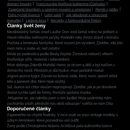
domácí housky
Francouzská třešňová bublanina (Clafoutis)
Zapečené brambory s uzeným masem a smetanou
Perník s jablky
Extra rychlé lívance
Letní salát
Jak skladovat a zpracovat
meruňky
Ledová káva
Recepty z horkovzdušné fritézy
Články Svět ženy
Neodolatelný švihák Josef Laufer: Don José lámal srdce na potkání a
mluvil několika světovými jazyky. Poslední roky života strávil v kómatu
Pražská a brněnská hantýrka, které rozumí jen vyvolení. Zjistěte, zda jste
mezi nimi a znáte víc než ostatní
Móda po padesátce podle Beaty Rajské: Ženskost nekončí věkem.
Rozhoduje střih, materiál i sebevědomí
Mistr dabingu Zdeněk Mahdal: Herec je otcem 5 dětí a byl nařčen z
domácího násilí. Přestože je důchodce, musí pořádně makat
Jógová pozice tygra: Zázrak na bolavá záda, který navíc zpevní střed
těla a pánevní dno. Není nijak složitý
Sůl, slunce ani chlor vlasům neprospívají: Zjistěte, jak je po dovolené
dostat rychle zpět do formy. Pomůže správná maska
„Milujeme se, ale odmítla jsem s ním bydlet. Moje podmínka nám
zachránila vztah, přestože nás okolí odsuzuje,“ svěřila se nám Dita
Doporučené články
Zapomeňte na chytré hodinky: V roce 2026 se vrací vintage modely s
úzkým řemínkem, které pozvednou váš outfit
Ženy podle Christophera Nolana: Achillova pata kultovního tvůrce