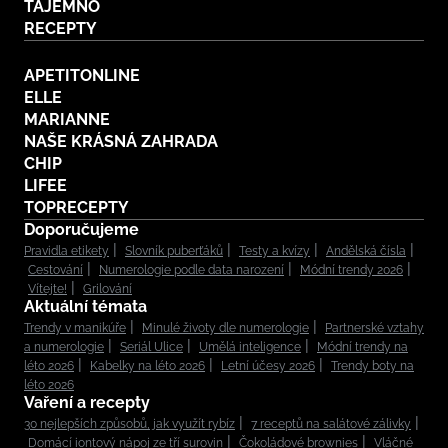
TAJEMNO
RECEPTY
APETITONLINE
ELLE
MARIANNE
NAŠE KRÁSNÁ ZAHRADA
CHIP
LIFEE
TOPRECEPTY
Doporučujeme
Pravidla etikety
Slovník puberťáků
Testy a kvízy
Andělská čísla
Cestování
Numerologie podle data narození
Módní trendy 2026
Vítejte!
Grilování
Aktuální témata
Trendy v manikúře
Minulé životy dle numerologie
Partnerské vztahy
a numerologie
Seriál Ulice
Umělá inteligence
Módní trendy na
léto 2026
Kabelky na léto 2026
Letní účesy 2026
Trendy boty na
léto 2026
Vaření a recepty
30 nejlepších způsobů, jak využít rybíz
7 receptů na salátové zálivky
Domácí iontový nápoj ze tří surovin
Čokoládové brownies
Vláčné