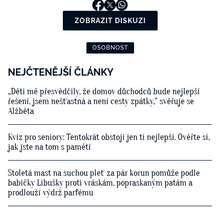
ZOBRAZIT DISKUZI
OSOBNOST
NEJČTENĚJŠÍ ČLÁNKY
„Děti mě přesvědčily, že domov důchodců bude nejlepší
řešení, jsem nešťastná a není cesty zpátky,“ svěřuje se
Alžběta
Kvíz pro seniory: Tentokrát obstojí jen ti nejlepší. Ověřte si,
jak jste na tom s pamětí
Stoletá mast na suchou pleť za pár korun pomůže podle
babičky Libušky proti vráskám, popraskaným patám a
prodlouží výdrž parfému