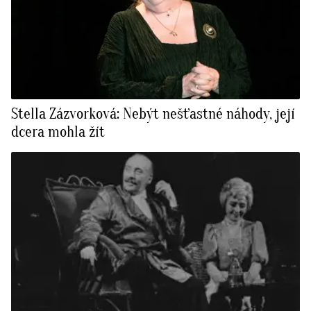
Stella Zázvorková: Nebýt nešťastné náhody, její
dcera mohla žít