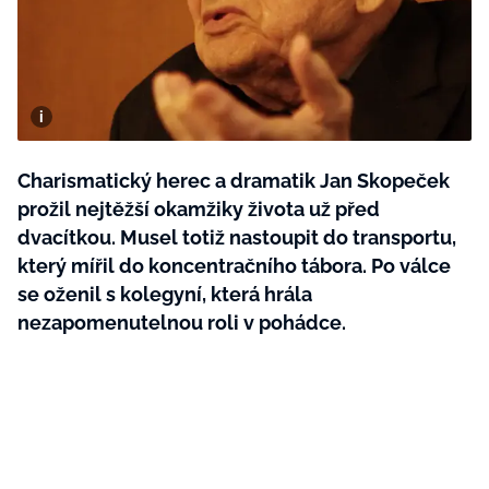
BurdaMedia
Tvoření
Extra
SVĚT ŽENY - 599 KČ
Rady a tipy
ROČNÍ PŘEDPLATNÉ SVĚT ŽENY +
SADA PRODUKTŮ MANA (10 ks)
Charismatický herec a dramatik Jan Skopeček
prožil nejtěžší okamžiky života už před
dvacítkou. Musel totiž nastoupit do transportu,
který mířil do koncentračního tábora. Po válce
se oženil s kolegyní, která hrála
nezapomenutelnou roli v pohádce.