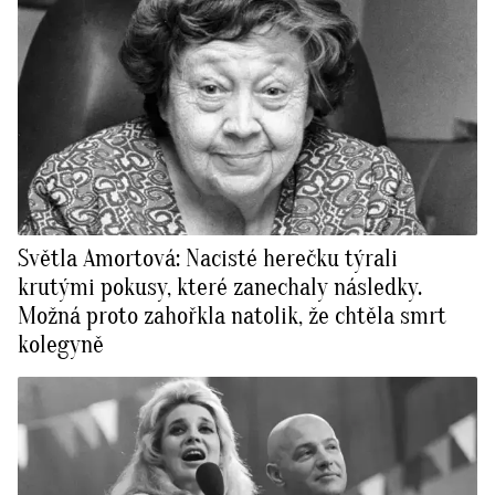
Světla Amortová: Nacisté herečku týrali
krutými pokusy, které zanechaly následky.
Možná proto zahořkla natolik, že chtěla smrt
kolegyně