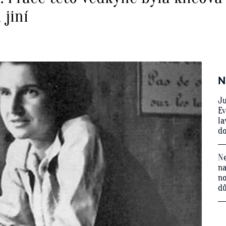
 jiní
N
Ju
Ev
la
do
Ne
na
no
d