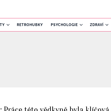
ITY
RETROHUBKY
PSYCHOLOGIE
ZDRAVÍ
: Práce této vědkyně byla klíčová