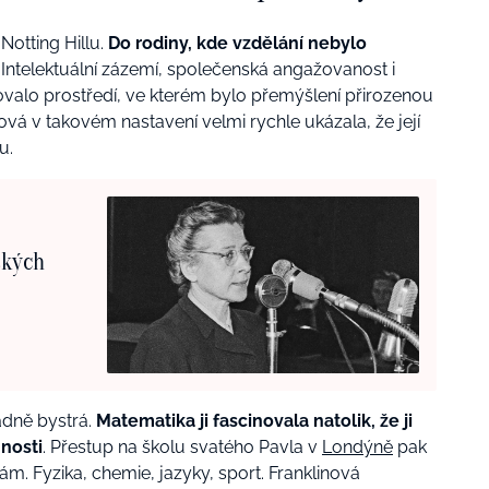
Notting Hillu.
Do rodiny, kde vzdělání nebylo
Intelektuální zázemí, společenská angažovanost i
ovalo prostředí, ve kterém bylo přemýšlení přirozenou
ová v takovém nastavení velmi rychle ukázala, že její
u.
ských
ádně bystrá.
Matematika ji fascinovala natolik, že ji
nnosti
. Přestup na školu svatého Pavla v
Londýně
pak
ám. Fyzika, chemie, jazyky, sport. Franklinová