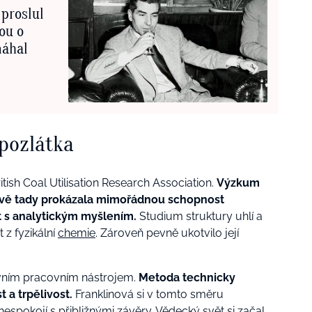
 proslul
ou o
máhal
 pozlátka
ish Coal Utilisation Research Association.
Výzkum
rávě tady prokázala mimořádnou schopnost
 s analytickým myšlením.
Studium struktury uhlí a
 z fyzikální
chemie
. Zároveň pevně ukotvilo její
avním pracovním nástrojem.
Metoda technicky
 a trpělivost.
Franklinová si v tomto směru
spokojí s přibližnými závěry. Vědecký svět si začal