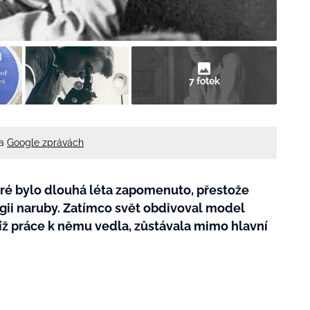
7 fotek
na
Google zprávách
eré bylo dlouhá léta zapomenuto, přestože
logii naruby. Zatímco svět obdivoval model
jíž práce k němu vedla, zůstávala mimo hlavní