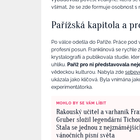
všímat, že se zde formuje osobnost 
Pařížská kapitola a pr
Po válce odešla do Paříže. Práce po
profesní posun. Franklinová se rychle
krystalografii a publikovala studie, kt
uhlíku.
Paříž pro ni představovala ne
vědeckou kulturou. Nabyla zde
sebev
ukázala jako klíčová. Byla vnímána j
experimentátorka.
MOHLO BY SE VÁM LÍBIT
Rakouský učitel a varhaník Fr
Gruber složil legendární Tichou noc.
Stala se jednou z nejznámějšíc
vánočních písní světa