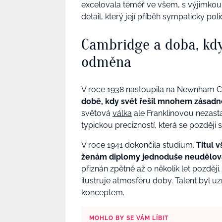
excelovala téměř ve všem, s výjimkou 
detail, který její příběh sympaticky poli
Cambridge a doba, kdy
odměna
V roce 1938 nastoupila na Newnham C
době, kdy svět řešil mnohem zásad
světová
válka
ale Franklinovou nezasta
typickou precizností, která se později
V roce 1941 dokončila studium.
Titul 
ženám diplomy jednoduše neudělov
přiznán zpětně až o několik let pozdě
ilustruje atmosféru doby. Talent byl 
konceptem.
MOHLO BY SE VÁM LÍBIT