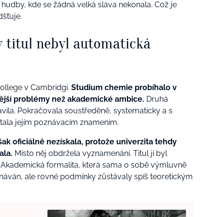
hudby, kde se žádná velká sláva nekonala. Což je
dšťuje.
 titul nebyl automatická
ollege v Cambridgi.
Studium chemie probíhalo v
nější problémy než akademické ambice.
Druhá
vila. Pokračovala soustředěně, systematicky a s
 stala jejím poznávacím znamením.
však oficiálně nezískala, protože univerzita tehdy
ala.
Místo něj obdržela vyznamenání. Titul jí byl
ji. Akademická formalita, která sama o sobě výmluvně
uznáván, ale rovné podmínky zůstávaly spíš teoretickým