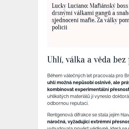
Lucky Luciano: Mafiánský boss
drsnými válkami gangů a snah
sjednocení mafie. Za války po
policii
Uhlí, válka a věda bez
Během válečných let pracovala pro Brit
uhlí možná nepůsobí oslnivě, ale p
kombinovat experimentální přesnost
uhlíkatých materiálů jí vyneslo doktorát
odbornou reputaci.
Rentgenová difrakce se stala jejím hl
náročná, vyžadující extrémní přesnost
vybudovala pověst vědkyně, která se ne