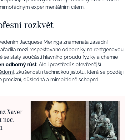
s mimořádným experimentálním citem.
ofesní rozkvět
d vedením Jacquese Meringa znamenala zásadní
 zařadila mezi respektované odborníky na rentgenovou
eré se staly součástí hlavního proudu fyziky a chemie
jen odborný růst
. Ale i prostředí s otevřenější
ědomí
, zkušenosti i technickou jistotu, která se později
ako precizní, důsledná a mimořádně schopná
anz Xaver
h