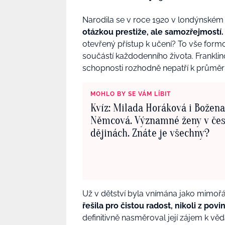
Narodila se v roce 1920 v londýnském 
otázkou prestiže, ale samozřejmostí.
otevřený přístup k učení? To vše form
součástí každodenního života. Franklin
schopnosti rozhodně nepatří k průměr
MOHLO BY SE VÁM LÍBIT
Kvíz: Milada Horáková i Božena
Němcová. Významné ženy v če
dějinách. Znáte je všechny?
Už v dětství byla vnímána jako mimoř
řešila pro čistou radost, nikoli z povi
definitivně nasměroval její zájem k věd