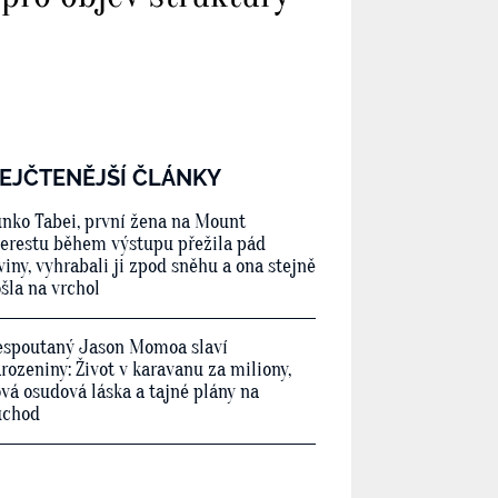
EJČTENĚJŠÍ ČLÁNKY
nko Tabei, první žena na Mount
erestu během výstupu přežila pád
viny, vyhrabali ji zpod sněhu a ona stejně
šla na vrchol
spoutaný Jason Momoa slaví
rozeniny: Život v karavanu za miliony,
vá osudová láska a tajné plány na
ůchod