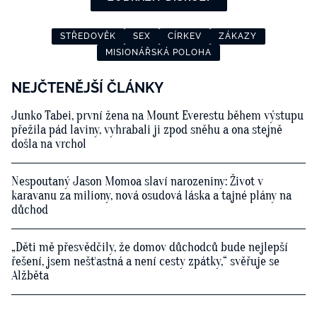
STŘEDOVĚK
SEX
CÍRKEV
ZÁKAZY
MISIONÁŘSKÁ POLOHA
NEJČTENĚJŠÍ ČLÁNKY
Junko Tabei, první žena na Mount Everestu během výstupu
přežila pád laviny, vyhrabali ji zpod sněhu a ona stejně
došla na vrchol
Nespoutaný Jason Momoa slaví narozeniny: Život v
karavanu za miliony, nová osudová láska a tajné plány na
důchod
„Děti mě přesvědčily, že domov důchodců bude nejlepší
řešení, jsem nešťastná a není cesty zpátky,“ svěřuje se
Alžběta