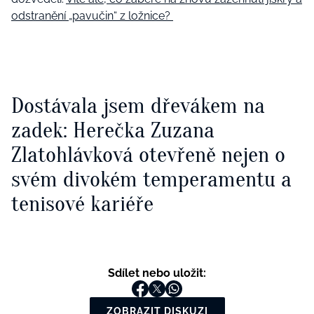
odstranění „pavučin“ z ložnice?
Dostávala jsem dřevákem na
zadek: Herečka Zuzana
Zlatohlávková otevřeně nejen o
svém divokém temperamentu a
tenisové kariéře
Sdílet nebo uložit:
ZOBRAZIT DISKUZI