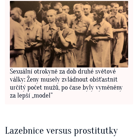
Sexuální otrokyně za dob druhé světové
války: Ženy musely zvládnout obšťastnit
určitý počet mužů, po čase byly vyměněny
za lepší „model”
Lazebnice versus prostitutky