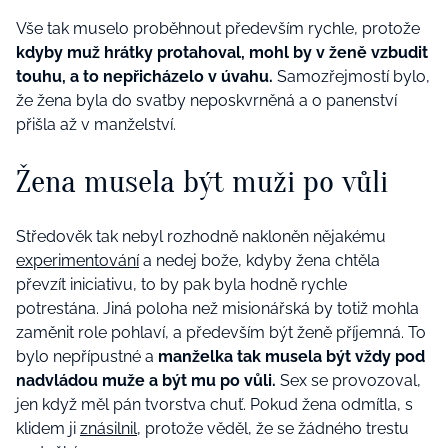
Vše tak muselo proběhnout především rychle, protože
kdyby muž hrátky protahoval, mohl by v ženě vzbudit
touhu, a to nepřicházelo v úvahu.
Samozřejmostí bylo,
že žena byla do svatby neposkvrněná a o panenství
přišla až v manželství.
Žena musela být muži po vůli
Středověk tak nebyl rozhodně nakloněn nějakému
experimentování
a nedej bože, kdyby žena chtěla
převzít iniciativu, to by pak byla hodně rychle
potrestána. Jiná poloha než misionářská by totiž mohla
zaměnit role pohlaví, a především být ženě příjemná. To
bylo nepřípustné a
manželka tak musela být vždy pod
nadvládou muže a být mu po vůli.
Sex se provozoval,
jen když měl pán tvorstva chuť. Pokud žena odmítla, s
klidem ji
znásilnil
, protože věděl, že se žádného trestu