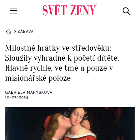
Svetzeny.cz
MÓDA A KRÁSA
ZÁBAVA
DOMŮ
CELEBRITY
Milostné hrátky ve středověku:
Všechny kategorie
Sloužily výhradně k početí dítěte.
RETROHUBKY
Hlavně rychle, ve tmě a pouze v
Rozhovory
PSYCHOLOGIE
misionářské poloze
Všechny kategorie
ZDRAVÍ
GABRIELA MARYŠKOVÁ
10/07/2024
Seberozvoj
Všechny kategorie
ZÁBAVA
Životní styl
Všechny kategorie
BYDLENÍ
Testy a kvízy
Všechny kategorie