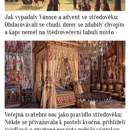
Jak vypadaly Vánoce a advent ve středověku:
Obdarovávali se chudí, domy se zdobily chvojím
a kapr neměl na štědrovečerní tabuli místo
Veřejná svatební noc jako pravidlo středověku:
Někde se přivazovala k posteli kvočna, přihlíželi
svědkové a zmatená nevěsta nebyla výjimkou