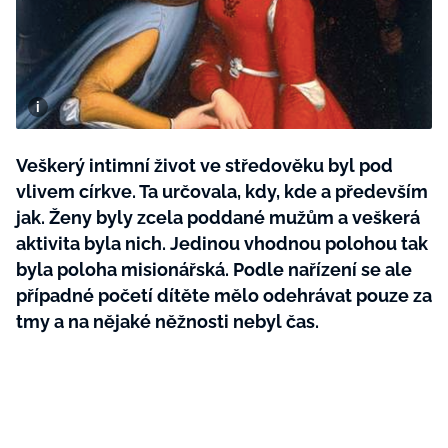
BurdaMedia
Tvoření
Extra
SVĚT ŽENY - 599 KČ
Rady a tipy
ROČNÍ PŘEDPLATNÉ SVĚT ŽENY +
SADA PRODUKTŮ MANA (10 ks)
Veškerý intimní život ve středověku byl pod
vlivem církve. Ta určovala, kdy, kde a především
jak. Ženy byly zcela poddané mužům a veškerá
aktivita byla nich. Jedinou vhodnou polohou tak
byla poloha misionářská. Podle nařízení se ale
případné početí dítěte mělo odehrávat pouze za
tmy a na nějaké něžnosti nebyl čas.