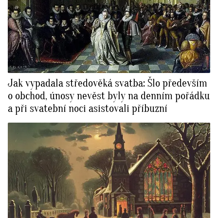
Jak vypadala středověká svatba: Šlo především
o obchod, únosy nevěst byly na denním pořádku
a při svatební noci asistovali příbuzní