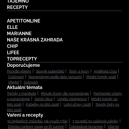
TAJEMNO
RECEPTY
APETITONLINE
ELLE
MARIANNE
NAŠE KRÁSNÁ ZAHRADA
CHIP
LIFEE
TOPRECEPTY
Doporučujeme
Pravidla etikety
Slovník puberťáků
Testy a kvízy
Andělská čísla
Cestování
Numerologie podle data narození
Módní trendy 2026
Vítejte!
Grilování
Aktuální témata
Trendy v manikúře
Minulé životy dle numerologie
Partnerské vztahy
a numerologie
Seriál Ulice
Umělá inteligence
Módní trendy na
léto 2026
Kabelky na léto 2026
Letní účesy 2026
Trendy boty na
léto 2026
Vaření a recepty
30 nejlepších způsobů, jak využít rybíz
7 receptů na salátové zálivky
Domácí iontový nápoj ze tří surovin
Čokoládové brownies
Vláčné