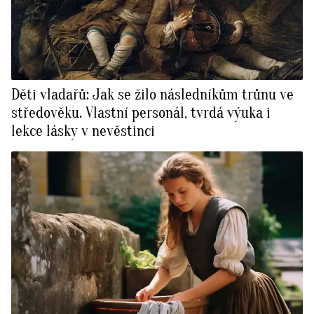
Děti vladařů: Jak se žilo následníkům trůnu ve
středověku. Vlastní personál, tvrdá výuka i
lekce lásky v nevěstinci