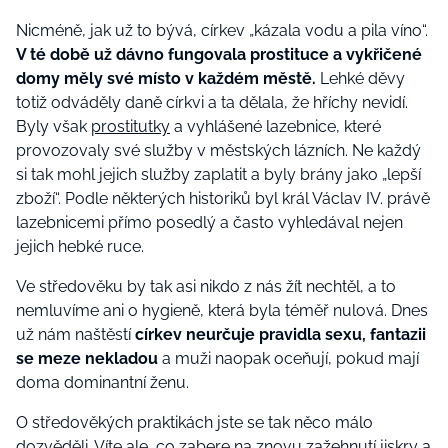
Nicméně, jak už to bývá, církev „kázala vodu a pila víno“.
V té době už dávno fungovala prostituce a vykřičené
domy měly své místo v každém městě.
Lehké děvy
totiž odváděly daně církvi a ta dělala, že hříchy nevidí.
Byly však
prostitutky
a vyhlášené lazebnice, které
provozovaly své služby v městských lázních. Ne každý
si tak mohl jejich služby zaplatit a byly brány jako „lepší
zboží“. Podle některých historiků byl král Václav IV. právě
lazebnicemi přímo posedlý a často vyhledával nejen
jejich hebké ruce.
Ve středověku by tak asi nikdo z nás žít nechtěl, a to
nemluvíme ani o hygieně, která byla téměř nulová. Dnes
už nám naštěstí
církev neurčuje pravidla sexu, fantazii
se meze nekladou
a muži naopak oceňují, pokud mají
doma dominantní ženu.
O středověkých praktikách jste se tak něco málo
dozvěděli.
Víte ale, co zabere na znovu zažehnutí jiskry a