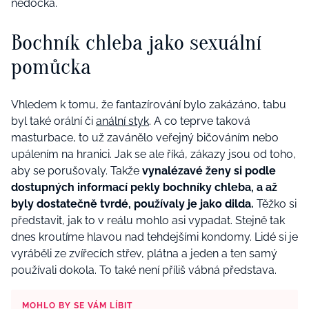
nedočká.
Bochník chleba jako sexuální
pomůcka
Vhledem k tomu, že fantazírování bylo zakázáno, tabu
byl také orální či
anální styk
. A co teprve taková
masturbace, to už zavánělo veřejný bičováním nebo
upálením na hranici. Jak se ale říká, zákazy jsou od toho,
aby se porušovaly. Takže
vynalézavé ženy si podle
dostupných informací pekly bochníky chleba, a až
byly dostatečně tvrdé, používaly je jako dilda.
Těžko si
představit, jak to v reálu mohlo asi vypadat. Stejně tak
dnes kroutíme hlavou nad tehdejšími kondomy. Lidé si je
vyráběli ze zvířecích střev, plátna a jeden a ten samý
používali dokola. To také není příliš vábná představa.
MOHLO BY SE VÁM LÍBIT