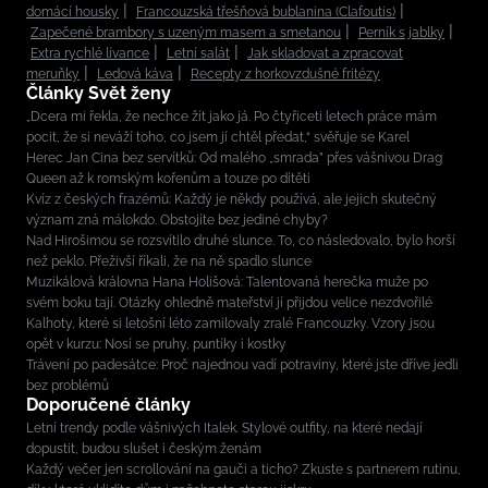
domácí housky
Francouzská třešňová bublanina (Clafoutis)
Zapečené brambory s uzeným masem a smetanou
Perník s jablky
Extra rychlé lívance
Letní salát
Jak skladovat a zpracovat
meruňky
Ledová káva
Recepty z horkovzdušné fritézy
Články Svět ženy
„Dcera mi řekla, že nechce žít jako já. Po čtyřiceti letech práce mám
pocit, že si neváží toho, co jsem jí chtěl předat,“ svěřuje se Karel
Herec Jan Cina bez servítků: Od malého „smrada” přes vášnivou Drag
Queen až k romským kořenům a touze po dítěti
Kvíz z českých frazémů: Každý je někdy používá, ale jejich skutečný
význam zná málokdo. Obstojíte bez jediné chyby?
Nad Hirošimou se rozsvítilo druhé slunce. To, co následovalo, bylo horší
než peklo. Přeživší říkali, že na ně spadlo slunce
Muzikálová královna Hana Holišová: Talentovaná herečka muže po
svém boku tají. Otázky ohledně mateřství jí přijdou velice nezdvořilé
Kalhoty, které si letošní léto zamilovaly zralé Francouzky. Vzory jsou
opět v kurzu: Nosí se pruhy, puntíky i kostky
Trávení po padesátce: Proč najednou vadí potraviny, které jste dříve jedli
bez problémů
Doporučené články
Letní trendy podle vášnivých Italek. Stylové outfity, na které nedají
dopustit, budou slušet i českým ženám
Každý večer jen scrollování na gauči a ticho? Zkuste s partnerem rutinu,