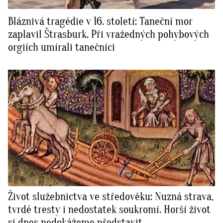
Bláznivá tragédie v 16. století: Taneční mor
zaplavil Štrasburk. Při vražedných pohybových
orgiích umírali tanečníci
Život služebnictva ve středověku: Nuzná strava,
tvrdé tresty i nedostatek soukromí. Horší život
si dnes nedokážeme představit