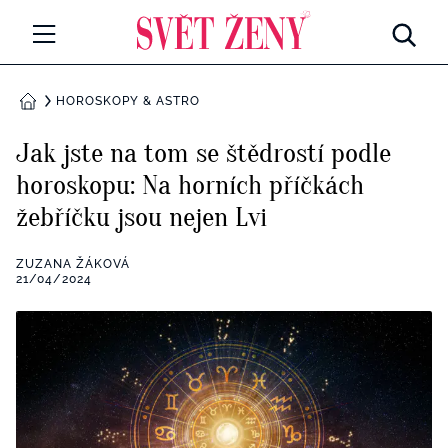
Svetzeny.cz
MÓDA A KRÁSA
HOROSKOPY & ASTRO
DOMŮ
CELEBRITY
Jak jste na tom se štědrostí podle
Všechny kategorie
horoskopu: Na horních příčkách
RETROHUBKY
žebříčku jsou nejen Lvi
Rozhovory
PSYCHOLOGIE
ZUZANA ŽÁKOVÁ
Všechny kategorie
21/04/2024
ZDRAVÍ
Seberozvoj
Všechny kategorie
ZÁBAVA
Životní styl
Všechny kategorie
BYDLENÍ
Testy a kvízy
Všechny kategorie