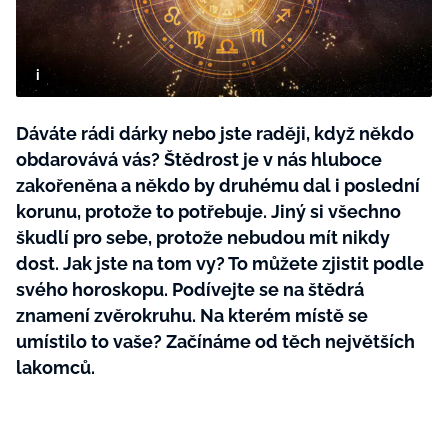
BurdaMedia
Tvoření
Extra
SVĚT ŽENY - 599 KČ
Rady a tipy
ROČNÍ PŘEDPLATNÉ SVĚT ŽENY +
SADA PRODUKTŮ MANA (10 ks)
Dáváte rádi dárky nebo jste raději, když někdo
obdarovává vás? Štědrost je v nás hluboce
zakořeněna a někdo by druhému dal i poslední
korunu, protože to potřebuje. Jiný si všechno
škudlí pro sebe, protože nebudou mít nikdy
dost. Jak jste na tom vy? To můžete zjistit podle
svého horoskopu. Podívejte se na štědrá
znamení zvěrokruhu. Na kterém místě se
umístilo to vaše? Začínáme od těch největších
lakomců.