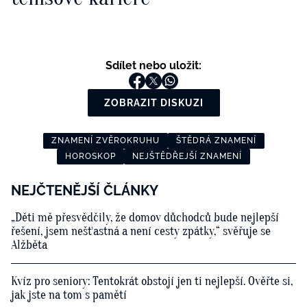
Sdílet nebo uložit:
ZOBRAZIT DISKUZI
ZNAMENÍ ZVĚROKRUHU
ŠTĚDRÁ ZNAMENÍ
HOROSKOP
NEJŠTĚDŘEJŠÍ ZNAMENÍ
NEJČTENĚJŠÍ ČLÁNKY
„Děti mě přesvědčily, že domov důchodců bude nejlepší
řešení, jsem nešťastná a není cesty zpátky,“ svěřuje se
Alžběta
Kvíz pro seniory: Tentokrát obstojí jen ti nejlepší. Ověřte si,
jak jste na tom s pamětí