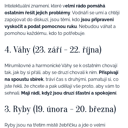
Intelektuální znamení, které v
elmi rádo pomáhá
ostatním řešit jejich problémy
. Vodnáři se umí a chtějí
zapojovat do diskuzí, jsou těmi, kdo
jsou připraveni
vyskočit a podat pomocnou ruku
. Nebudou váhat a
pomohou každému, kdo to potřebuje.
4. Váhy (23. září - 22. října)
Mírumilovné a harmonické Váhy se k ostatním chovají
tak, jak by si přáli, aby se druzí chovali k nim.
Přispívají
na spoustu sbírek
, tráví čas s druhými, pamatují si, co
jste řekli, že chcete a pak udělají vše proto, aby vám to
sehnali.
Mají rádi, když jsou druzí šťastní a spokojení
.
3. Ryby (19. února - 20. března)
Ryby jsou na třetím místě žebříčku a jde o velmi