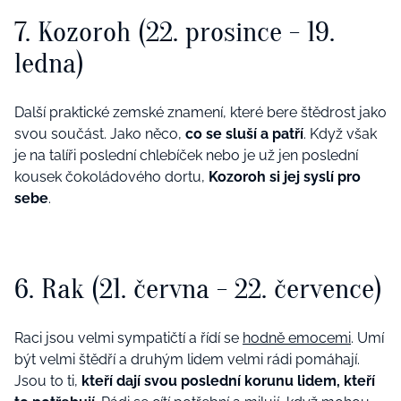
7. Kozoroh (22. prosince - 19.
ledna)
Další praktické zemské znamení, které bere štědrost jako
svou součást. Jako něco,
co se sluší a patří
. Když však
je na talíři poslední chlebíček nebo je už jen poslední
kousek čokoládového dortu,
Kozoroh si jej syslí pro
sebe
.
6. Rak (21. června - 22. července)
Raci jsou velmi sympatičtí a řídí se
hodně emocemi
. Umí
být velmi štědří a druhým lidem velmi rádi pomáhají.
Jsou to ti,
kteří dají svou poslední korunu lidem, kteří