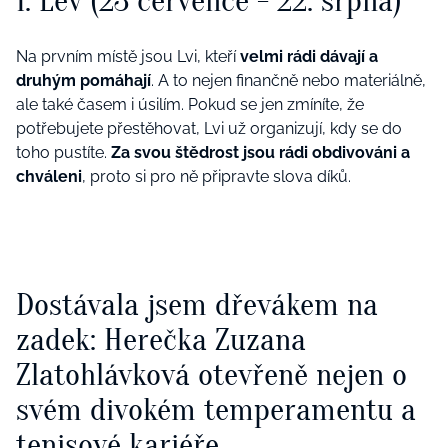
1. Lev (23 července - 22. srpna)
Na prvním místě jsou Lvi, kteří
velmi rádi dávají a
druhým pomáhají
. A to nejen finančně nebo materiálně,
ale také časem i úsilím. Pokud se jen zmíníte, že
potřebujete přestěhovat, Lvi už organizují, kdy se do
toho pustíte.
Za svou štědrost jsou rádi obdivováni a
chváleni
, proto si pro ně připravte slova díků.
Dostávala jsem dřevákem na
zadek: Herečka Zuzana
Zlatohlávková otevřeně nejen o
svém divokém temperamentu a
tenisové kariéře