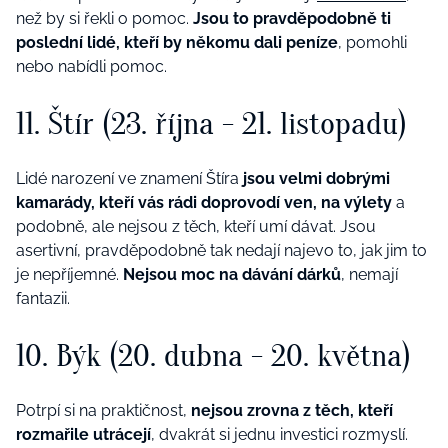
než by si řekli o pomoc.
Jsou to pravděpodobně ti
poslední lidé, kteří by někomu dali peníze
, pomohli
nebo nabídli pomoc.
11. Štír (23. října - 21. listopadu)
Lidé narození ve znamení Štíra
jsou velmi dobrými
kamarády, kteří vás rádi doprovodí ven, na výlety
a
podobně, ale nejsou z těch, kteří umí dávat. Jsou
asertivní, pravděpodobně tak nedají najevo to, jak jim to
je nepříjemné.
Nejsou moc na dávání dárků
, nemají
fantazii.
10. Býk (20. dubna - 20. května)
Potrpí si na praktičnost,
nejsou zrovna z těch, kteří
rozmařile utrácejí
, dvakrát si jednu investici rozmyslí.