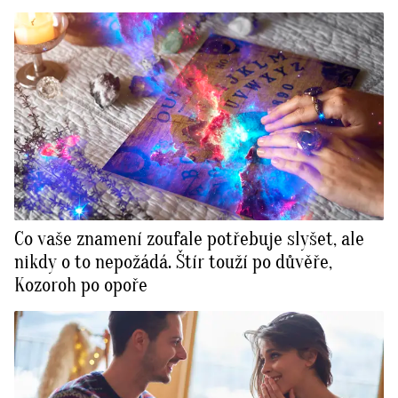
Co vaše znamení zoufale potřebuje slyšet, ale
nikdy o to nepožádá. Štír touží po důvěře,
Kozoroh po opoře