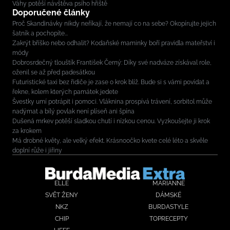
Váhy potěší návštěva psího hřiště
Doporučené články
Proč Skandinávky nikdy neříkají, že nemají co na sebe? Okopírujte jejich
šatník a pochopíte...
Zakrýt bříško nebo odhalit? Kodaňské maminky boří pravidla mateřství i
módy
Dobrosrdečný tlouštík František Černý: Díky své nadváze získával role,
oženil se až před padesátkou
Futuristické taxi bez řidiče je zase o krok blíž. Bude si s vámi povídat a
řekne, kolem kterých památek jedete
Švestky umí potrápit i pomoci. Vláknina prospívá trávení, sorbitol může
nadýmat a bílý povlak není plíseň ani špína
Dušená mrkev potěší sladkou chutí i nízkou cenou. Vyzkoušejte ji krok
za krokem
Má drobné květy, ale velký efekt. Krásnoočko kvete celé léto a skvěle
doplní růže i jiřiny
ELLE
MARIANNE
SVĚT ŽENY
DÁMSKÉ
NKZ
BURDASTYLE
CHIP
TOPRECEPTY