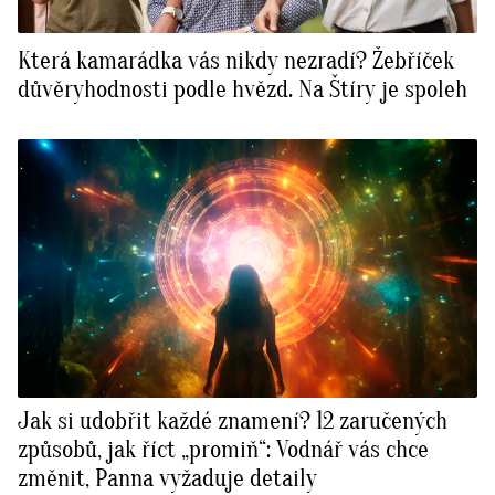
Která kamarádka vás nikdy nezradí? Žebříček
důvěryhodnosti podle hvězd. Na Štíry je spoleh
Jak si udobřit každé znamení? 12 zaručených
způsobů, jak říct „promiň“: Vodnář vás chce
změnit, Panna vyžaduje detaily