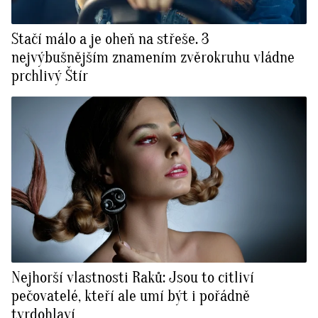
Stačí málo a je oheň na střeše. 3
nejvýbušnějším znamením zvěrokruhu vládne
prchlivý Štír
Nejhorší vlastnosti Raků: Jsou to citliví
pečovatelé, kteří ale umí být i pořádně
tvrdohlaví