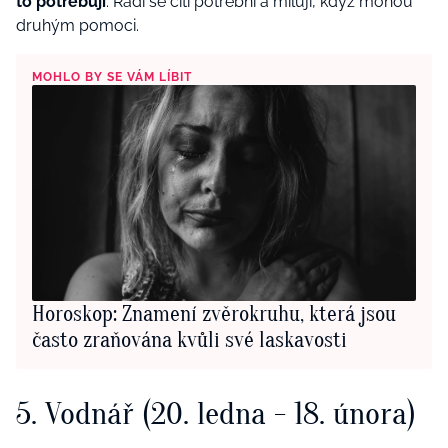
to potřebují
. Rádi se cítí potřební a milují, když mohou
druhým pomoci.
MOHLO BY SE VÁM LÍBIT
Horoskop: Znamení zvěrokruhu, která jsou
často zraňována kvůli své laskavosti
5. Vodnář (20. ledna - 18. února)