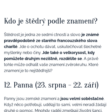
Kdo je štědrý podle znamení?
Štědrost je jedna ze sedmi ctností a slovo
je známé
pravděpodobně ze starého francouzského slova
charité
. Jde o ochotu dávat, uskutečňovat šlechetné
myšlenky nebo činy.
Jde také o velkorysost, kdy
pomůžete druhým nezištně, rozdělíte se
. A právě
tohle může odhalit vaše znamení zvěrokruhu. Které
znamení je to nejštědřejší?
12. Panna (23. srpna - 22. září)
Panny jsou zemské znamení a
jsou velmi soběstačné
.
Když něco potřebují, udělají to sami, velmi neradi žádají
druhé o pomoc. Mnohdy raději zmeškají
životní šanci
,