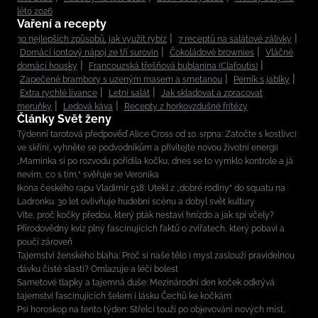
léto 2026
Vaření a recepty
30 nejlepších způsobů, jak využít rybíz
7 receptů na salátové zálivky
Domácí iontový nápoj ze tří surovin
Čokoládové brownies
Vláčné
domácí housky
Francouzská třešňová bublanina (Clafoutis)
Zapečené brambory s uzeným masem a smetanou
Perník s jablky
Extra rychlé lívance
Letní salát
Jak skladovat a zpracovat
meruňky
Ledová káva
Recepty z horkovzdušné fritézy
Články Svět ženy
Týdenní tarotová předpověď Alice Cross od 10. srpna: Zatočte s kostlivci
ve skříni, vyhněte se podvodníkům a přivítejte novou životní energii
„Maminka si po rozvodu pořídila kočku, dnes se to vymklo kontrole a já
nevím, co s tím,“ svěřuje se Veronika
Ikona českého rapu Vladimír 518: Utekl z „dobré rodiny“ do squatu na
Ladronku. 30 let ovlivňuje hudební scénu a dobyl svět kultury
Víte, proč kočky předou, který pták nestaví hnízdo a jak spí včely?
Přírodovědný kvíz plný fascinujících faktů o zvířatech, který pobaví a
poučí zároveň
Tajemství ženského blaha: Proč si naše tělo i mysl zaslouží pravidelnou
dávku čisté slasti? Omlazuje a léčí bolest
Sametové tlapky a tajemná duše: Mezinárodní den koček odkrývá
tajemství fascinujících šelem i lásku Čechů ke kočkám
Psí horoskop na tento týden: Střelci touží po objevování nových míst,