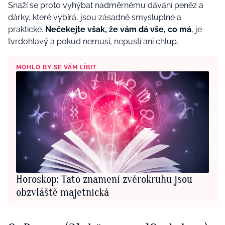
Snaží se proto vyhýbat nadměrnému dávání peněz a
dárky, které vybírá, jsou zásadně smysluplné a
praktické.
Nečekejte však, že vám dá vše, co má
, je
tvrdohlavý a pokud nemusí, nepustí ani chlup.
MOHLO BY SE VÁM LÍBIT
Horoskop: Tato znamení zvěrokruhu jsou
obzvláště majetnická