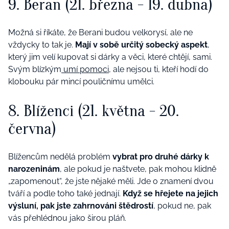
9. Beran (21. března - 19. dubna)
Možná si říkáte, že Berani budou velkorysí, ale ne
vždycky to tak je.
Mají v sobě určitý sobecký aspekt
,
který jim velí kupovat si dárky a věci, které chtějí, sami.
Svým blízkým
umí pomoci
, ale nejsou ti, kteří hodí do
klobouku pár mincí pouličnímu umělci.
8. Blíženci (21. května - 20.
června)
Blížencům nedělá problém
vybrat pro druhé dárky k
narozeninám
, ale pokud je naštvete, pak mohou klidně
„zapomenout“, že jste nějaké měli. Jde o znamení dvou
tváří a podle toho také jednají.
Když se hřejete na jejich
výsluní, pak jste zahrnováni štědrostí
, pokud ne, pak
vás přehlédnou jako širou pláň.