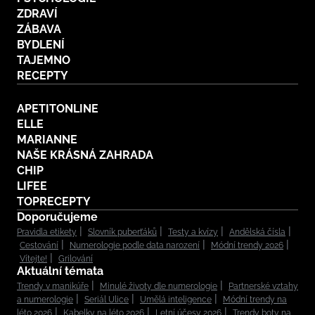
ZDRAVÍ
ZÁBAVA
BYDLENÍ
TAJEMNO
RECEPTY
APETITONLINE
ELLE
MARIANNE
NAŠE KRÁSNÁ ZAHRADA
CHIP
LIFEE
TOPRECEPTY
Doporučujeme
Pravidla etikety
Slovník puberťáků
Testy a kvízy
Andělská čísla
Cestování
Numerologie podle data narození
Módní trendy 2026
Vítejte!
Grilování
Aktuální témata
Trendy v manikúře
Minulé životy dle numerologie
Partnerské vztahy
a numerologie
Seriál Ulice
Umělá inteligence
Módní trendy na
léto 2026
Kabelky na léto 2026
Letní účesy 2026
Trendy boty na