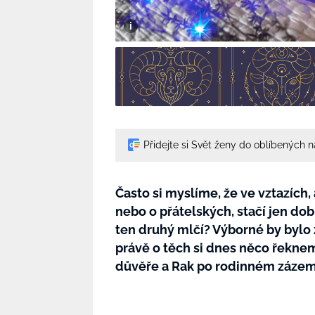
Přidejte si Svět ženy do oblíbených 
Často si myslíme, že ve vztazích,
nebo o přátelských, stačí jen do
ten druhý mlčí? Výborné by bylo
právě o těch si dnes něco řeknem
důvěře a Rak po rodinném zázemí