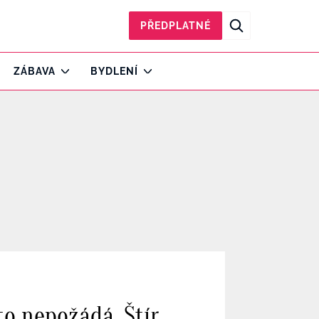
PŘEDPLATNÉ
ZÁBAVA
BYDLENÍ
to nepožádá. Štír