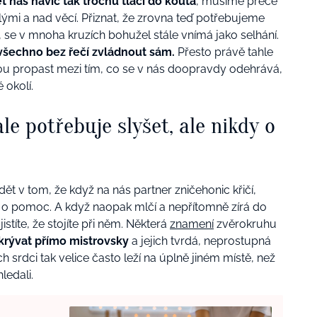
t nás navíc tak trochu tlačí do kouta
, musíme přece
slými a nad věcí. Přiznat, že zrovna teď potřebujeme
, se v mnoha kruzích bohužel stále vnímá jako selhání.
všechno bez řečí zvládnout sám.
Přesto právě tahle
ou propast mezi tím, co se v nás doopravdy odehrává,
 okolí.
e potřebuje slyšet, ale nikdy o
 v tom, že když na nás partner zničehonic křičí,
á o pomoc. A když naopak mlčí a nepřítomně zírá do
istíte, že stojíte při něm. Některá
znamení
zvěrokruhu
rývat přímo mistrovsky
a jejich tvrdá, neprostupná
h srdci tak velice často leží na úplně jiném místě, než
ledali.