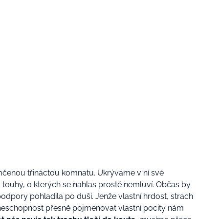
amčenou třináctou komnatu. Ukrýváme v ní své
y a touhy, o kterých se nahlas prostě nemluví. Občas by
dpory pohladila po duši. Jenže vlastní hrdost, strach
 neschopnost přesně pojmenovat vlastní pocity nám