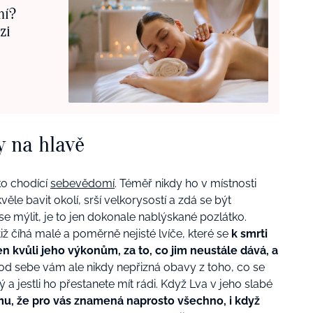
ní?
zi
y na hlavě
ko chodící
sebevědomí
. Téměř nikdy ho v místnosti
le bavit okolí, srší velkorysostí a zdá se být
e mýlit, je to jen dokonale nablýskané pozlátko.
iž číhá malé a poměrně nejisté lvíče, které se
k smrti
jen kvůli jeho výkonům, za to, co jim neustále dává, a
od sebe vám ale nikdy nepřizná obavy z toho, co se
 a jestli ho přestanete mít rádi. Když Lva v jeho slabé
u, že pro vás znamená naprosto všechno, i když