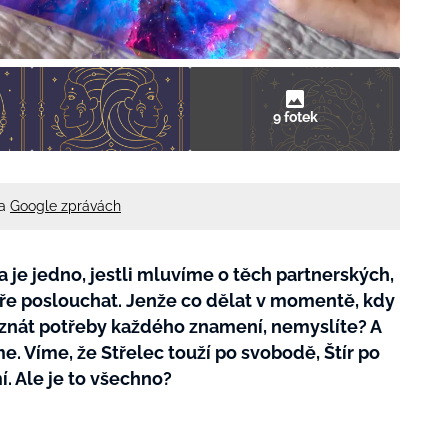
9 fotek
na
Google zprávách
 a je jedno, jestli mluvíme o těch partnerských,
bře poslouchat. Jenže co dělat v momentě, kdy
 znát potřeby každého znamení, nemyslíte? A
e. Víme, že Střelec touží po svobodě, Štír po
. Ale je to všechno?