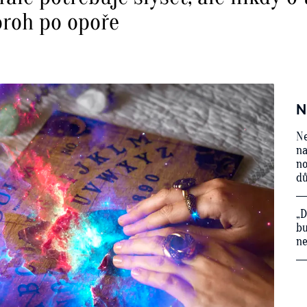
oroh po opoře
N
Ne
na
no
d
„D
bu
ne