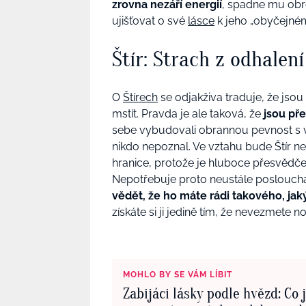
zrovna nezáří energií
, spadne mu ob
ujišťovat o své
lásce
k jeho „obyčejnému
Štír: Strach z odhalení
O
Štírech
se odjakživa traduje, že jsou 
mstít. Pravda je ale taková, že
jsou př
sebe vybudovali obrannou pevnost s 
nikdo nepoznal. Ve vztahu bude Štír n
hranice, protože je hluboce přesvědče
Nepotřebuje proto neustále poslouchat
vědět, že ho máte rádi takového, jaký
získáte si ji jedině tím, že nevezmete 
MOHLO BY SE VÁM LÍBIT
Zabijáci lásky podle hvězd: Co 