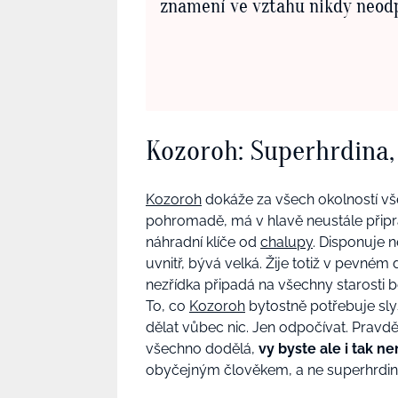
znamení ve vztahu nikdy neod
Kozoroh: Superhrdina,
Kozoroh
dokáže za všech okolností všec
pohromadě, má v hlavě neustále připrav
náhradní klíče od
chalupy
. Disponuje n
uvnitř, bývá velká. Žije totiž v pevné
nezřídka připadá na všechny starosti b
To, co
Kozoroh
bytostně potřebuje slyš
dělat vůbec nic. Jen odpočívat. Pravd
všechno dodělá,
vy byste ale i tak n
obyčejným člověkem, a ne superhrdin