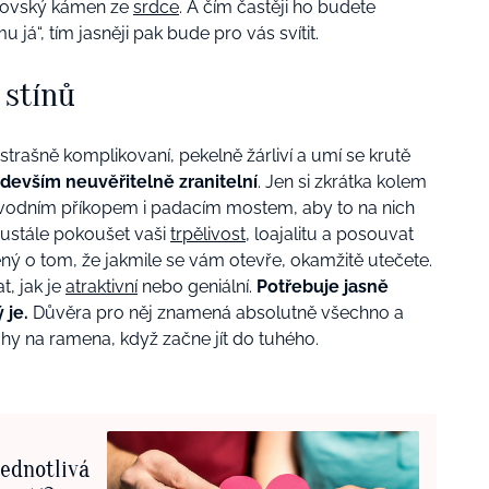
rovský kámen ze
srdce
. A čím častěji ho budete
 já“, tím jasněji pak bude pro vás svítit.
 stínů
strašně komplikovaní, pekelně žárliví a umí se krutě
edevším neuvěřitelně zranitelní
. Jen si zkrátka kolem
vodním příkopem i padacím mostem, aby to na nich
eustále pokoušet vaši
trpělivost
, loajalitu a posouvat
ný o tom, že jakmile se vám otevře, okamžitě utečete.
, jak je
atraktivní
nebo geniální.
Potřebuje jasně
 je.
Důvěra pro něj znamená absolutně všechno a
nohy na ramena, když začne jít do tuhého.
jednotlivá