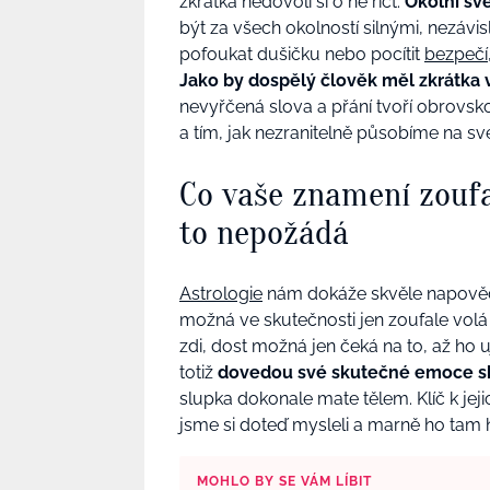
zkrátka nedovolí si o ně říct.
Okolní svě
být za všech okolností silnými, nezávi
pofoukat dušičku nebo pocítit
bezpečí
Jako by dospělý člověk měl zkrátka 
nevyřčená slova a přání tvoří obrovsk
a tím, jak nezranitelně působíme na své
Co vaše znamení zoufal
to nepožádá
Astrologie
nám dokáže skvěle napovědět
možná ve skutečnosti jen zoufale vol
zdi, dost možná jen čeká na to, až ho uj
totiž
dovedou své skutečné emoce sk
slupka dokonale mate tělem. Klíč k jejic
jsme si doteď mysleli a marně ho tam h
MOHLO BY SE VÁM LÍBIT