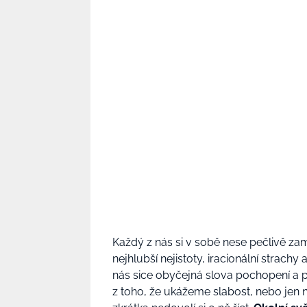
Každý z nás si v sobě nese pečlivě z
nejhlubší nejistoty, iracionální strach
nás sice obyčejná slova pochopení a po
z toho, že ukážeme slabost, nebo jen