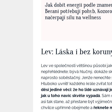
Jak dobít energii podle zname
Berani potřebují pohyb, Kozoro
načerpají sílu na wellness
Lev: Láska i bez korun
Lev ve společnosti většinou působí ja
nepřehlédnete; bývá hlučný, dokáže skvě
naprosto soběstačný. Jenže nenechte s
Hluboko uvnitř každého krále zvířat tot
děsí jediné věci: že ho lidé uznávají 
jak u toho navíc skvěle vypadá
. Sám 
asi tak stane, až přestane být výjimečný
chvilce upřímně obejmete a
řeknete m