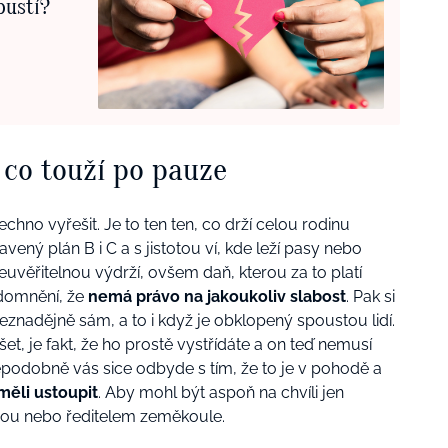
pustí?
 co touží po pauze
hno vyřešit. Je to ten ten, co drží celou rodinu
ený plán B i C a s jistotou ví, kde leží pasy nebo
euvěřitelnou výdrží, ovšem daň, kterou za to platí
m domnění, že
nemá právo na jakoukoliv slabost
. Pak si
eznadějně sám, a to i když je obklopený spoustou lidí.
et, je fakt, že ho prostě vystřídáte a on teď nemusí
ěpodobně vás sice odbyde s tím, že to je v pohodě a
eměli ustoupit
. Aby mohl být aspoň na chvíli jen
ou nebo ředitelem zeměkoule.