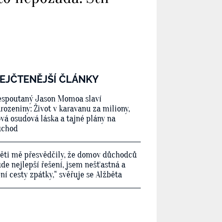
EJČTENĚJŠÍ ČLÁNKY
spoutaný Jason Momoa slaví
rozeniny: Život v karavanu za miliony,
vá osudová láska a tajné plány na
ůchod
ěti mě přesvědčily, že domov důchodců
de nejlepší řešení, jsem nešťastná a
ní cesty zpátky,“ svěřuje se Alžběta