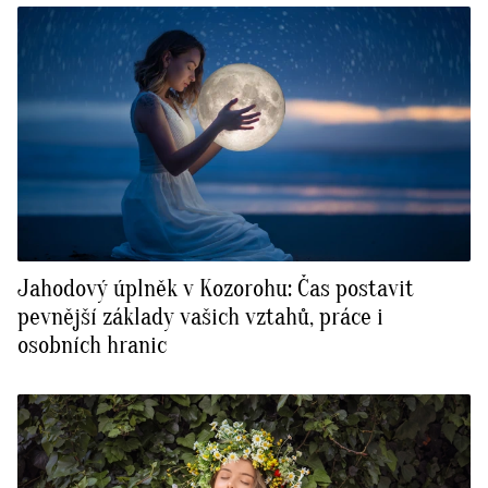
Jahodový úplněk v Kozorohu: Čas postavit
pevnější základy vašich vztahů, práce i
osobních hranic