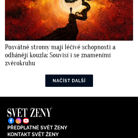
Posvátné stromy mají léčivé schopnosti a
odhánějí kouzla: Souvisí i se znameními
zvěrokruhu
NAČÍST DALŠÍ
PŘEDPLATNÉ SVĚT ŽENY
KONTAKT SVĚT ŽENY