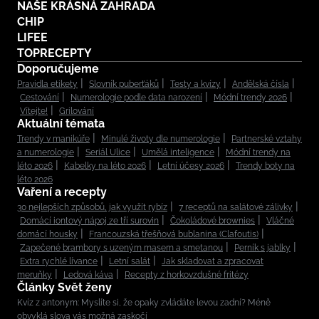
NAŠE KRÁSNÁ ZAHRADA
CHIP
LIFEE
TOPRECEPTY
Doporučujeme
Pravidla etikety
Slovník puberťáků
Testy a kvízy
Andělská čísla
Cestování
Numerologie podle data narození
Módní trendy 2026
Vítejte!
Grilování
Aktuální témata
Trendy v manikúře
Minulé životy dle numerologie
Partnerské vztahy
a numerologie
Seriál Ulice
Umělá inteligence
Módní trendy na
léto 2026
Kabelky na léto 2026
Letní účesy 2026
Trendy boty na
léto 2026
Vaření a recepty
30 nejlepších způsobů, jak využít rybíz
7 receptů na salátové zálivky
Domácí iontový nápoj ze tří surovin
Čokoládové brownies
Vláčné
domácí housky
Francouzská třešňová bublanina (Clafoutis)
Zapečené brambory s uzeným masem a smetanou
Perník s jablky
Extra rychlé lívance
Letní salát
Jak skladovat a zpracovat
meruňky
Ledová káva
Recepty z horkovzdušné fritézy
Články Svět ženy
Kvíz z antonym: Myslíte si, že opaky zvládáte levou zadní? Méně
obvyklá slova vás možná zaskočí