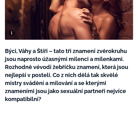
BurdaMedia
Tvoření
Extra
SVĚT ŽENY - 599 KČ
Rady a tipy
ROČNÍ PŘEDPLATNÉ SVĚT ŽENY +
SADA PRODUKTŮ MANA (10 ks)
Býci, Váhy a Štíři – tato tři znamení zvěrokruhu
jsou naprosto úžasnými milenci a milenkami.
Rozhodně vévodí žebříčku znamení, která jsou
nejlepší v posteli. Co z nich dělá tak skvělé
mistry svádění a milování a se kterými
znameními jsou jako sexuální partneři nejvíce
kompatibilní?