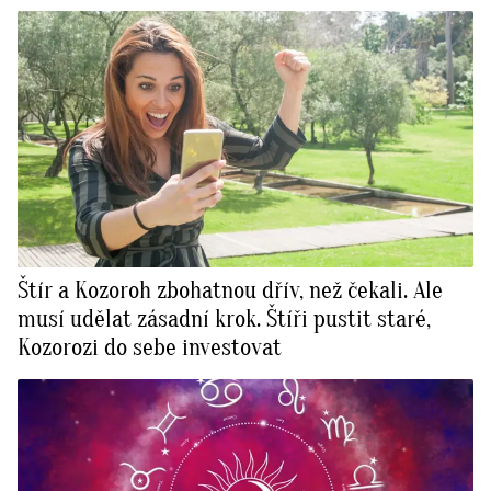
Štír a Kozoroh zbohatnou dřív, než čekali. Ale
musí udělat zásadní krok. Štíři pustit staré,
Kozorozi do sebe investovat