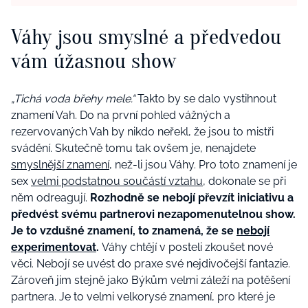
Váhy jsou smyslné a předvedou
vám úžasnou show
„Tichá voda břehy mele.“
Takto by se dalo vystihnout
znamení Vah. Do na první pohled vážných a
rezervovaných Vah by nikdo neřekl, že jsou to mistři
svádění. Skutečně tomu tak ovšem je, nenajdete
smyslnější znamení
, než-li jsou Váhy. Pro toto znamení je
sex
velmi podstatnou součástí vztahu
, dokonale se při
něm odreagují.
Rozhodně se nebojí převzít iniciativu a
předvést svému partnerovi nezapomenutelnou show.
Je to vzdušné znamení, to znamená, že se
nebojí
experimentovat
.
Váhy chtějí v posteli zkoušet nové
věci. Nebojí se uvést do praxe své nejdivočejší fantazie.
Zároveň jim stejně jako Býkům velmi záleží na potěšení
partnera. Je to velmi velkorysé znamení, pro které je