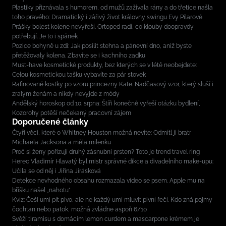
Plastiky přiznávala s humorem, od mužů zažívala rány a do třetice našla
toho pravého: Dramatický i zářivý život královny swingu Evy Pilarové
Prášky bolest kolene nevyřeší. Ortoped radí, co klouby doopravdy
potřebují. Je to i spánek
Pozice bohyně u zdi: Jak posílit stehna a pánevní dno, aniž byste
přetěžovaly kolena. Zbavíte se i kachního zadku
Must-have kosmetické produkty, bez kterých se v létě neobejdete:
Celou kosmetickou tašku vybavíte za pár stovek
Rafinované kostky po vzoru princezny Kate. Nadčasový vzor, který sluší i
zralým ženám a nikdy nevyjde z módy
Andělský horoskop od 10. srpna: Štíři konečně vyřeší otázku bydlení,
Kozorohy potěší nečekaný pracovní zájem
Doporučené články
Čtyři věci, které o Whitney Houston možná nevíte: Odmítl ji bratr
Michaela Jacksona a měla milenku
Proč si ženy pořizují druhý zásnubní prsten? Toto je trend travel ring
Herec Vladimír Hlavatý byl mistr správné dikce a divadelního make-upu:
Učila se od něj i Jiřina Jirásková
Detekce nevhodného obsahu rozmazala video se psem. Apple mu na
bříšku našel „nahotu“
Kvíz: Češi umí pít pivo, ale ne každý umí mluvit pivní řečí. Kdo zná pojmy
čochtan nebo patok, možná zvládne aspoň 6/10
Svěží tiramisu s domácím lemon curdem a mascarpone krémem je