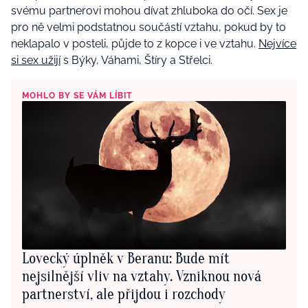
svému partnerovi mohou dívat zhluboka do očí. Sex je
pro ně velmi podstatnou součástí vztahu, pokud by to
neklapalo v posteli, půjde to z kopce i ve vztahu.
Nejvíce
si sex užijí
s Býky, Váhami, Štíry a Střelci.
MOHLO BY SE VÁM LÍBIT
Lovecký úplněk v Beranu: Bude mít
nejsilnější vliv na vztahy. Vzniknou nová
partnerství, ale přijdou i rozchody