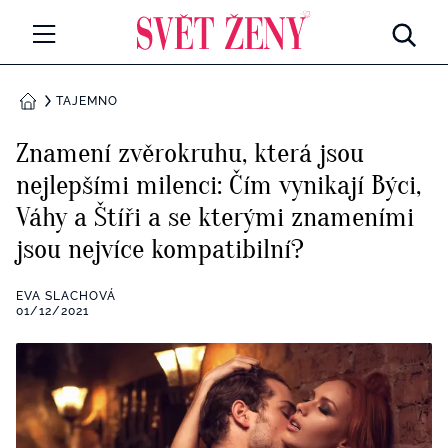
Svetzeny.cz
MÓDA A KRÁSA
TAJEMNO
DOMŮ
CELEBRITY
Znamení zvěrokruhu, která jsou
Všechny kategorie
nejlepšími milenci: Čím vynikají Býci,
RETROHUBKY
Váhy a Štíři a se kterými znameními
Rozhovory
PSYCHOLOGIE
jsou nejvíce kompatibilní?
Všechny kategorie
ZDRAVÍ
EVA SLACHOVÁ
01/12/2021
Seberozvoj
Všechny kategorie
ZÁBAVA
Životní styl
Všechny kategorie
BYDLENÍ
Testy a kvízy
Všechny kategorie