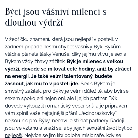
Býci jsou vášniví milenci s
dlouhou výdrží
V žebříčku znamení, která jsou nejlepší v posteli, v
žádném případě nesmí chybět vášnivý Býk. Býkům
vládne planeta lásky Venuše, díky jejímu vlivu je sex s
Býkem vždy žhavý zážitek.
Býk je milenec s velkou
výdrží, dovede se milovat celé hodiny, aniž by ztrácel
na energii. Je také velmi talentovaný, budete
žasnout, jak mu to v posteli jde.
Sex s Býkem je
smyslný zážitek, pro Býky je velmi důležité, aby byli se
sexem spokojeni nejen oni, ale i jejich partner. Býk
dovede vykouzlit romantický večer snů a je připraven
vám splnit vaše nejtajnější přání. „Jednorázkovky“
nejsou nic pro Býky, nebaví je střídat partnery. Raději
jsou ve vztahu a snaží se, aby jejich
sexuální život byl co
nejlepší
. Nejvíce se jim líbí poloha misionáře, kdy se