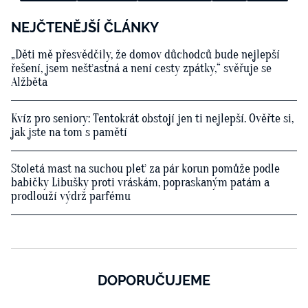
NEJČTENĚJŠÍ ČLÁNKY
„Děti mě přesvědčily, že domov důchodců bude nejlepší
řešení, jsem nešťastná a není cesty zpátky,“ svěřuje se
Alžběta
Kvíz pro seniory: Tentokrát obstojí jen ti nejlepší. Ověřte si,
jak jste na tom s pamětí
Stoletá mast na suchou pleť za pár korun pomůže podle
babičky Libušky proti vráskám, popraskaným patám a
prodlouží výdrž parfému
DOPORUČUJEME