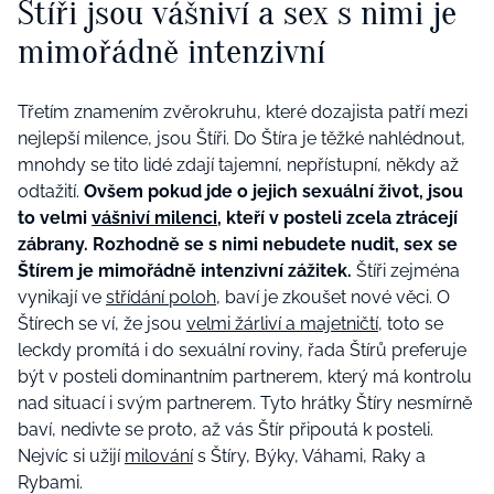
Štíři jsou vášniví a sex s nimi je
mimořádně intenzivní
Třetím znamením zvěrokruhu, které dozajista patří mezi
nejlepší milence, jsou Štíři. Do Štíra je těžké nahlédnout,
mnohdy se tito lidé zdají tajemní, nepřístupní, někdy až
odtažití.
Ovšem pokud jde o jejich sexuální život, jsou
to velmi
vášniví milenci
, kteří v posteli zcela ztrácejí
zábrany. Rozhodně se s nimi nebudete nudit, sex se
Štírem je mimořádně intenzivní zážitek.
Štíři zejména
vynikají ve
střídání poloh
, baví je zkoušet nové věci. O
Štírech se ví, že jsou
velmi žárliví a majetničtí
, toto se
leckdy promítá i do sexuální roviny, řada Štírů preferuje
být v posteli dominantním partnerem, který má kontrolu
nad situací i svým partnerem. Tyto hrátky Štíry nesmírně
baví, nedivte se proto, až vás Štír připoutá k posteli.
Nejvíc si užijí
milování
s Štíry, Býky, Váhami, Raky a
Rybami.