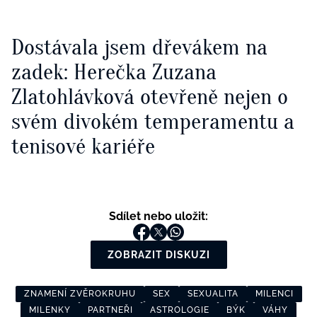
Dostávala jsem dřevákem na
zadek: Herečka Zuzana
Zlatohlávková otevřeně nejen o
svém divokém temperamentu a
tenisové kariéře
Sdílet nebo uložit:
ZOBRAZIT DISKUZI
ZNAMENÍ ZVĚROKRUHU
SEX
SEXUALITA
MILENCI
MILENKY
PARTNEŘI
ASTROLOGIE
BÝK
VÁHY