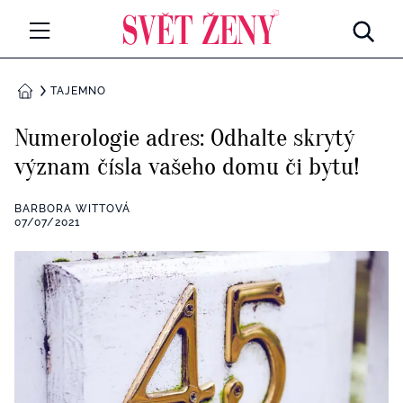
Svetzeny.cz
MÓDA A KRÁSA
TAJEMNO
DOMŮ
CELEBRITY
Numerologie adres: Odhalte skrytý
Všechny kategorie
význam čísla vašeho domu či bytu!
RETROHUBKY
Rozhovory
BARBORA WITTOVÁ
PSYCHOLOGIE
07/07/2021
Všechny kategorie
ZDRAVÍ
Seberozvoj
Všechny kategorie
ZÁBAVA
Životní styl
Všechny kategorie
BYDLENÍ
Testy a kvízy
Všechny kategorie