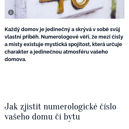
BurdaMedia
Tvoření
Extra
SVĚT ŽENY - 599 KČ
Rady a tipy
ROČNÍ PŘEDPLATNÉ SVĚT ŽENY +
Každý domov je jedinečný a skrývá v sobě svůj
SADA PRODUKTŮ MANA (10 ks)
vlastní příběh. Numerologové věří, že mezi čísly
a místy existuje mystická spojitost, která určuje
charakter a jedinečnou atmosféru vašeho
domova.
Jak zjistit numerologické číslo
vašeho domu či bytu