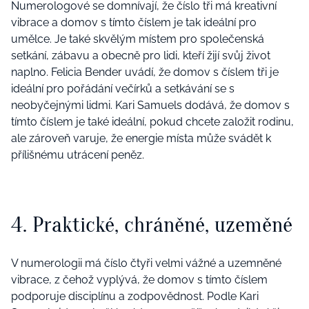
Numerologové se domnívají, že číslo tři má kreativní
vibrace a domov s tímto číslem je tak ideální pro
umělce. Je také skvělým místem pro společenská
setkání, zábavu a obecně pro lidi, kteří žijí svůj život
naplno. Felicia Bender uvádí, že domov s číslem tři je
ideální pro pořádání večírků a setkávání se s
neobyčejnými lidmi. Kari Samuels dodává, že domov s
tímto číslem je také ideální, pokud chcete založit rodinu,
ale zároveň varuje, že energie místa může svádět k
přílišnému utrácení peněz.
4. Praktické, chráněné, uzeměné
V numerologii má číslo čtyři velmi vážné a uzemněné
vibrace, z čehož vyplývá, že domov s tímto číslem
podporuje disciplínu a zodpovědnost. Podle Kari