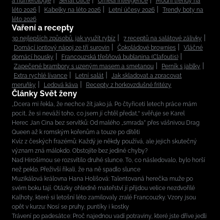
a numerologie
Seriál Ulice
Umělá inteligence
Módní trendy na
léto 2026
Kabelky na léto 2026
Letní účesy 2026
Trendy boty na
léto 2026
Vaření a recepty
30 nejlepších způsobů, jak využít rybíz
7 receptů na salátové zálivky
Domácí iontový nápoj ze tří surovin
Čokoládové brownies
Vláčné
domácí housky
Francouzská třešňová bublanina (Clafoutis)
Zapečené brambory s uzeným masem a smetanou
Perník s jablky
Extra rychlé lívance
Letní salát
Jak skladovat a zpracovat
meruňky
Ledová káva
Recepty z horkovzdušné fritézy
Články Svět ženy
„Dcera mi řekla, že nechce žít jako já. Po čtyřiceti letech práce mám
pocit, že si neváží toho, co jsem jí chtěl předat,“ svěřuje se Karel
Herec Jan Cina bez servítků: Od malého „smrada” přes vášnivou Drag
Queen až k romským kořenům a touze po dítěti
Kvíz z českých frazémů: Každý je někdy používá, ale jejich skutečný
význam zná málokdo. Obstojíte bez jediné chyby?
Nad Hirošimou se rozsvítilo druhé slunce. To, co následovalo, bylo horší
než peklo. Přeživší říkali, že na ně spadlo slunce
Muzikálová královna Hana Holišová: Talentovaná herečka muže po
svém boku tají. Otázky ohledně mateřství jí přijdou velice nezdvořilé
Kalhoty, které si letošní léto zamilovaly zralé Francouzky. Vzory jsou
opět v kurzu: Nosí se pruhy, puntíky i kostky
Trávení po padesátce: Proč najednou vadí potraviny, které jste dříve jedli