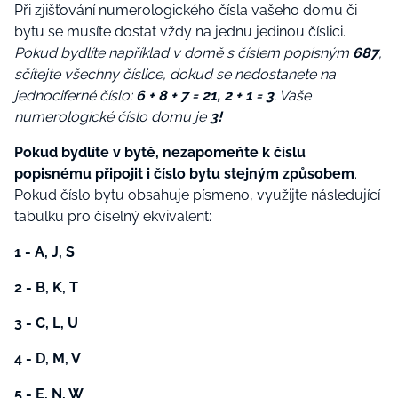
Při zjišťování numerologického čísla vašeho domu či
bytu se musíte dostat vždy na jednu jedinou číslici.
Pokud bydlíte například v domě s číslem popisným
687
,
sčítejte všechny číslice, dokud se nedostanete na
jednociferné číslo:
6 + 8 + 7 = 21, 2 + 1 = 3
. Vaše
numerologické číslo domu je
3!
Pokud bydlíte v bytě, nezapomeňte k číslu
popisnému připojit i číslo bytu stejným způsobem
.
Pokud číslo bytu obsahuje písmeno, využijte následující
tabulku pro číselný ekvivalent:
1 - A, J, S
2 - B, K, T
3 - C, L, U
4 - D, M, V
5 - E, N, W