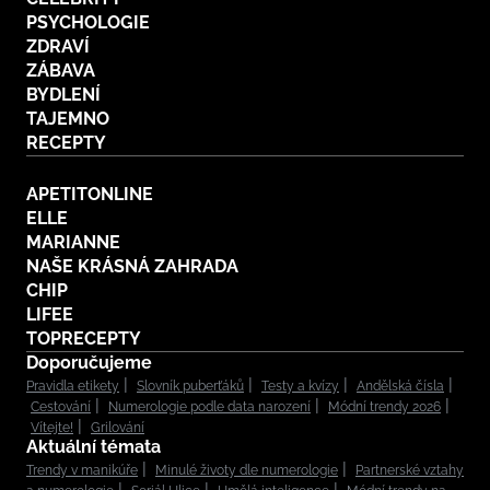
PSYCHOLOGIE
ZDRAVÍ
ZÁBAVA
BYDLENÍ
TAJEMNO
RECEPTY
APETITONLINE
ELLE
MARIANNE
NAŠE KRÁSNÁ ZAHRADA
CHIP
LIFEE
TOPRECEPTY
Doporučujeme
Pravidla etikety
Slovník puberťáků
Testy a kvízy
Andělská čísla
Cestování
Numerologie podle data narození
Módní trendy 2026
Vítejte!
Grilování
Aktuální témata
Trendy v manikúře
Minulé životy dle numerologie
Partnerské vztahy