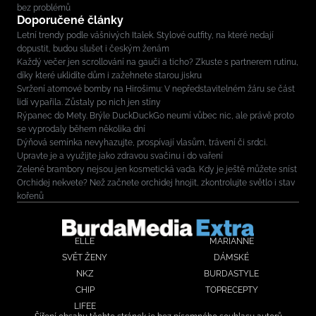
bez problémů
Doporučené články
Letní trendy podle vášnivých Italek. Stylové outfity, na které nedají
dopustit, budou slušet i českým ženám
Každý večer jen scrollování na gauči a ticho? Zkuste s partnerem rutinu,
díky které uklidíte dům i zažehnete starou jiskru
Svržení atomové bomby na Hirošimu: V nepředstavitelném žáru se část
lidí vypařila. Zůstaly po nich jen stíny
Rýpanec do Mety. Brýle DuckDuckGo neumí vůbec nic, ale právě proto
se vyprodaly během několika dní
Dýňová semínka nevyhazujte, prospívají vlasům, trávení či srdci.
Upravte je a využijte jako zdravou svačinu i do vaření
Zelené brambory nejsou jen kosmetická vada. Kdy je ještě můžete sníst
Orchidej nekvete? Než začnete orchidej hnojit, zkontrolujte světlo i stav
kořenů
ELLE
MARIANNE
SVĚT ŽENY
DÁMSKÉ
NKZ
BURDASTYLE
CHIP
TOPRECEPTY
LIFEE