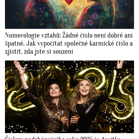
Numerologie vztahů: Žádné číslo není dobré ani
špatné. Jak vypočítat společné karmické číslo a
zjistit, zda jste si souzeni