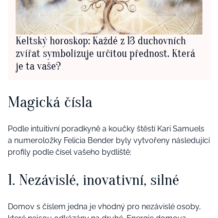
Keltský horoskop: Každé z 13 duchovních
zvířat symbolizuje určitou přednost. Která
je ta vaše?
Magická čísla
Podle intuitivní poradkyně a koučky štěstí Kari Samuels
a numeroložky Felicia Bender byly vytvořeny následující
profily podle čísel vašeho bydliště:
1. Nezávislé, inovativní, silné
Domov s číslem jedna je vhodný pro nezávislé osoby,