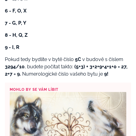
6 - F, O, X
7 - G, P, Y
8 - H, Q, Z
9 - I, R
Pokud tedy bydlíte v bytě číslo
5C
v budově s číslem
3294/10
, budete počítat takto:
(5+3) + 3+2+9+4+1+0 = 27,
2+7 = 9.
Numerologické číslo vašeho bytu je
9!
MOHLO BY SE VÁM LÍBIT