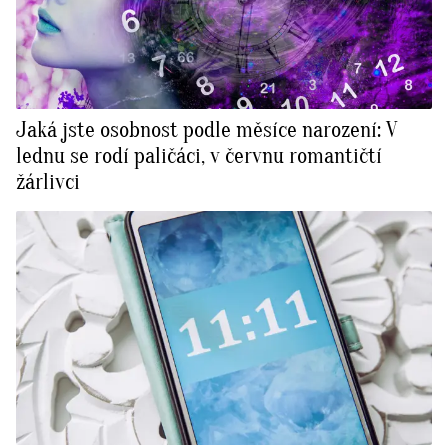
Jaká jste osobnost podle měsíce narození: V
lednu se rodí paličáci, v červnu romantičtí
žárlivci