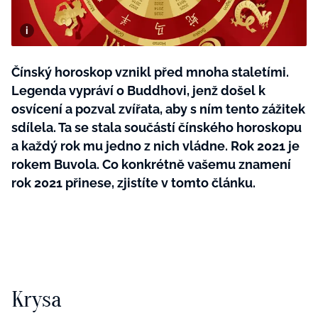
BurdaMedia
Tvoření
Extra
SVĚT ŽENY - 599 KČ
Rady a tipy
ROČNÍ PŘEDPLATNÉ SVĚT ŽENY +
Čínský horoskop vznikl před mnoha staletími.
SADA PRODUKTŮ MANA (10 ks)
Legenda vypráví o Buddhovi, jenž došel k
osvícení a pozval zvířata, aby s ním tento zážitek
sdílela. Ta se stala součástí čínského horoskopu
a každý rok mu jedno z nich vládne. Rok 2021 je
rokem Buvola. Co konkrétně vašemu znamení
rok 2021 přinese, zjistíte v tomto článku.
Krysa