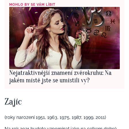
MOHLO BY SE VÁM LÍBIT
Nejatraktivnější znamení zvěrokruhu: Na
jakém místě jste se umístili vy?
Zajíc
(roky narození 1951, 1963, 1975, 1987, 1999, 2011)
Na rok 2021 budete vzpomínat jako na celkem dobré