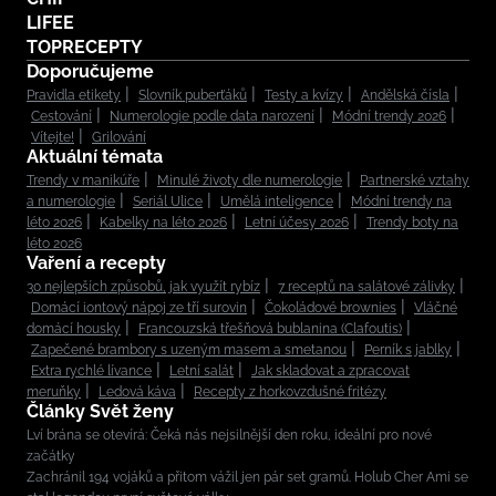
LIFEE
TOPRECEPTY
Doporučujeme
Pravidla etikety
Slovník puberťáků
Testy a kvízy
Andělská čísla
Cestování
Numerologie podle data narození
Módní trendy 2026
Vítejte!
Grilování
Aktuální témata
Trendy v manikúře
Minulé životy dle numerologie
Partnerské vztahy
a numerologie
Seriál Ulice
Umělá inteligence
Módní trendy na
léto 2026
Kabelky na léto 2026
Letní účesy 2026
Trendy boty na
léto 2026
Vaření a recepty
30 nejlepších způsobů, jak využít rybíz
7 receptů na salátové zálivky
Domácí iontový nápoj ze tří surovin
Čokoládové brownies
Vláčné
domácí housky
Francouzská třešňová bublanina (Clafoutis)
Zapečené brambory s uzeným masem a smetanou
Perník s jablky
Extra rychlé lívance
Letní salát
Jak skladovat a zpracovat
meruňky
Ledová káva
Recepty z horkovzdušné fritézy
Články Svět ženy
Lví brána se otevírá: Čeká nás nejsilnější den roku, ideální pro nové
začátky
Zachránil 194 vojáků a přitom vážil jen pár set gramů. Holub Cher Ami se