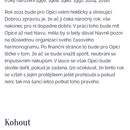
(roky narození 1956, 1968, 1980, 1992, 2004, 2016)
Rok 2021 bude pro Opici velmi hektický a stresující.
Dobrou zprávou je, že ač ji čeká náročný rok, vše
nakonec pro ni dopadne dobře. V práci toho bude mít
Opice až nad hlavu, měla by si tedy dávat hlavně pozor
na důslednou organizaci svého časového
harmonogramu. Po finanční stránce to bude pro Opici
těžké v tom, že ač se bude snažit spořit, neubrání se
impulsivním nákupům. V lásce se však Opici bude
skvěle dařit, pokud je zadaná, lze očekávat, že tento rok
se vztah s jejím protějškem ještě prohloubí a pokud
není, tak má šanci letos potkat toho pravého.
Kohout