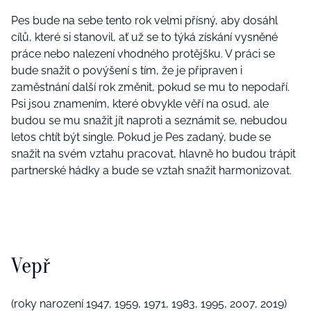
Pes bude na sebe tento rok velmi přísný, aby dosáhl
cílů, které si stanovil, ať už se to týká získání vysněné
práce nebo nalezení vhodného protějšku. V práci se
bude snažit o povýšení s tím, že je připraven i
zaměstnání další rok změnit, pokud se mu to nepodaří.
Psi jsou znamením, které obvykle věří na osud, ale
budou se mu snažit jít naproti a seznámit se, nebudou
letos chtít být single. Pokud je Pes zadaný, bude se
snažit na svém vztahu pracovat, hlavně ho budou trápit
partnerské hádky a bude se vztah snažit harmonizovat.
Vepř
(roky narození 1947, 1959, 1971, 1983, 1995, 2007, 2019)