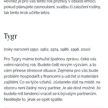
Rovněž je pro vás tento rok příznivý v oblasti emocí,
pokud plánujete zasnoubení, svatbu či založení rodiny,
tak tento krok učiňte letos.
Tygr
(roky narození 1950, 1962, 1974, 1986, 1998, 2010)
Pro Tygry máme bohužel špatnou zprávu, čeká vás
velmi náročný rok. Budete čelit novým výzvám, a to
vám přinese stresové situace. Zejména pro vás bude
problém hospodařit s financemi a udržet si materiální
zajištění. Co se týče vztahů, zůstanete stát na místě, na
obzoru není žádný nový partner. Je ale dost možné, že
budete mít tendenci vracet se k bývalým partnerům.
Nedělejte to, jinak se opět spálíte.