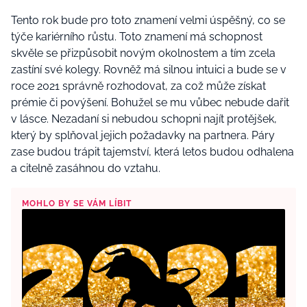
Tento rok bude pro toto znamení velmi úspěšný, co se
týče kariérního růstu. Toto znamení má schopnost
skvěle se přizpůsobit novým okolnostem a tím zcela
zastíní své kolegy. Rovněž má silnou intuici a bude se v
roce 2021 správně rozhodovat, za což může získat
prémie či povýšení. Bohužel se mu vůbec nebude dařit
v lásce. Nezadaní si nebudou schopni najít protějšek,
který by splňoval jejich požadavky na partnera. Páry
zase budou trápit tajemství, která letos budou odhalena
a citelně zasáhnou do vztahu.
MOHLO BY SE VÁM LÍBIT