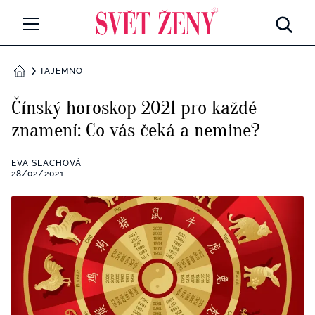
Svetzeny.cz
MÓDA A KRÁSA
TAJEMNO
DOMŮ
CELEBRITY
Čínský horoskop 2021 pro každé
Všechny kategorie
znamení: Co vás čeká a nemine?
RETROHUBKY
Rozhovory
EVA SLACHOVÁ
PSYCHOLOGIE
28/02/2021
Všechny kategorie
ZDRAVÍ
Seberozvoj
Všechny kategorie
ZÁBAVA
Životní styl
Všechny kategorie
BYDLENÍ
Testy a kvízy
Všechny kategorie