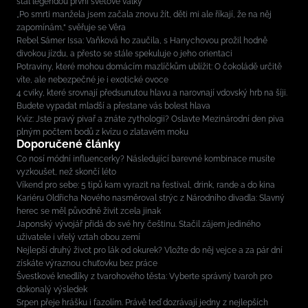
stal legendou první světové války
„Po smrti manžela jsem začala znovu žít, děti mi ale říkají, že na něj
zapomínám,“ svěřuje se Věra
Rebel Sámer Issa: Vaňková ho zaučila, s Hanychovou prožil hodně
divokou jízdu, a přesto se stále spekuluje o jeho orientaci
Potraviny, které mohou domácím mazlíčkům ublížit: O čokoládě určitě
víte, ale nebezpečné je i exotické ovoce
4 cviky, které srovnají předsunutou hlavu a narovnají vdovský hrb na šíji.
Budete vypadat mladší a přestane vás bolest hlava
Kvíz: Jste pravý pivař a znáte zythologii? Oslavte Mezinárodní den piva
plným počtem bodů z kvízu o zlatavém moku
Doporučené články
Co nosí módní influencerky? Následující barevné kombinace musíte
vyzkoušet, než skončí léto
Víkend pro sebe: 5 tipů kam vyrazit na festival, drink, rande a do kina
Kariéru Oldřicha Nového nasměroval strýc z Národního divadla: Slavný
herec se měl původně živit zcela jinak
Japonský vývojář přidá do své hry češtinu. Stačil zájem jediného
uživatele i vřelý vztah obou zemí
Nejlepší druhý život pro lák od okurek? Vložte do něj vejce a za pár dní
získáte výraznou chuťovku bez práce
Švestkové knedlíky z tvarohového těsta: Vyberte správný tvaroh pro
dokonalý výsledek
Srpen přeje hrášku i fazolím. Právě teď dozrávají jedny z nejlepších