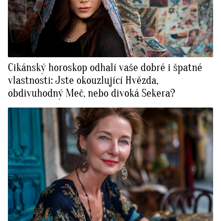
Cikánský horoskop odhalí vaše dobré i špatné
vlastnosti: Jste okouzlující Hvězda,
obdivuhodný Meč, nebo divoká Sekera?