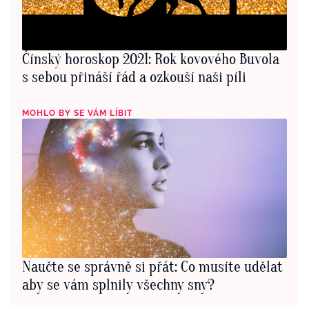
Čínský horoskop 2021: Rok kovového Buvola
s sebou přináší řád a ozkouší naši píli
MOHLO BY SE VÁM LÍBIT
Naučte se správně si přát: Co musíte udělat
aby se vám splnily všechny sny?