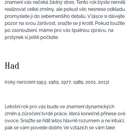
znamení vás nečeká žádný stres. Tento rok byste neměli
realizovat velké změny, ale pokud věc nesnese odkladu,
promyslete ji do sebemenšího detailu. V lásce si dávejte
pozor na svou žárlivost, snažte se ji krotit. Pokud toužíte
po zasnoubení, máme pro vás špatnou zprávu, na
prstýnek si ještě počkáte.
Had
(roky narození 1953, 1965, 1977, 1989, 2001, 2013)
Letošní rok pro vás bude ve znamení dynamických
změn a zúročení tvrdé práce, která konečně přinese své
ovoce. Snažte se řídit letos hlavně rozumem a ne intuicí,
pak se vám povede dobře. Ve vztazích se vám také