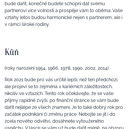
bude dařit, konečně budete schopni dát svému
partnerovi více volnosti a prospěje vám to oběma. Vaše
vztahy letos budou harmonické nejen s partnerem, ale i
v rámci široké rodiny.
Kůň
(roky narození 1954, 1966, 1978, 1990, 2002, 2014)
Rok 2021 bude pro vás určitě lepší, než ten předchozí,
ale projeví se to zejména v kariérních záležitostech,
nikoliv ve vztazích. Tento rok očekávejte, že se vaše
příjmy rapidně zvýší, po finanční stránce se vám bude
dařit nejlépe ze všech znamení. Je to také dobrý rok pro
začátek podnikání či změnu práce. Nebojte se jít i do
zcela nového odvětví, dosáhnete vytouženého
úspěchu. V lásce se vám už bude dařit méně, na obzoru