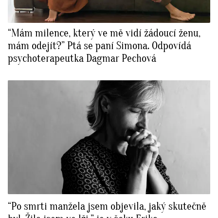
“Mám milence, který ve mě vidí žádoucí ženu,
mám odejít?” Ptá se paní Simona. Odpovídá
psychoterapeutka Dagmar Pechová
“Po smrti manžela jsem objevila, jaký skutečně