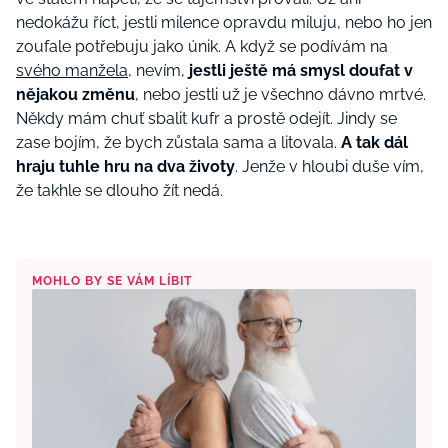
nedokážu říct, jestli milence opravdu miluju, nebo ho jen
zoufale potřebuju jako únik. A když se podívám na
svého manžela
, nevím,
jestli ještě má smysl doufat v
nějakou změnu
, nebo jestli už je všechno dávno mrtvé.
Někdy mám chuť sbalit kufr a prostě odejít. Jindy se
zase bojím, že bych zůstala sama a litovala.
A tak dál
hraju tuhle hru na dva životy
. Jenže v hloubi duše vím,
že takhle se dlouho žít nedá.
MOHLO BY SE VÁM LÍBIT