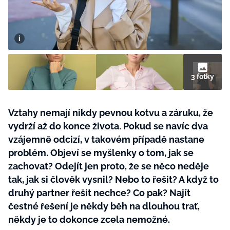
BurdaMedia
Tvoření
Extra
SVĚT ŽENY - 599 KČ
Rady a tipy
ROČNÍ PŘEDPLATNÉ SVĚT ŽENY +
SADA PRODUKTŮ MANA (10 ks)
3 fotky
Vztahy nemají nikdy pevnou kotvu a záruku, že
vydrží až do konce života. Pokud se navíc dva
vzájemně odcizí, v takovém případě nastane
problém. Objeví se myšlenky o tom, jak se
zachovat? Odejít jen proto, že se něco neděje
tak, jak si člověk vysnil? Nebo to řešit? A když to
druhý partner řešit nechce? Co pak? Najít
čestné řešení je někdy běh na dlouhou trať,
někdy je to dokonce zcela nemožné.