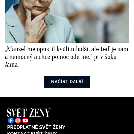
„Manžel mě opustil kvůli mladší, ale teď je sám
a nemocný a chce pomoc ode mě,” je v šoku
Anna
NAČÍST DALŠÍ
PŘEDPLATNÉ SVĚT ŽENY
KONTAKT SVĚT ŽENY