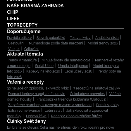
NAŠE KRÁSNÁ ZAHRADA
CHIP
LIFEE
TOPRECEPTY
Doporučujeme
Pravidla etikety
Slovník puberťáků
Testy a kvízy
Andělská čísla
Cestování
Numerologie podle data narození
Módní trendy 2026
Vítejte!
Grilování
Aktuální témata
Trendy v manikúře
Minulé životy dle numerologie
Partnerské vztahy
a numerologie
Seriál Ulice
Umělá inteligence
Módní trendy na
léto 2026
Kabelky na léto 2026
Letní účesy 2026
Trendy boty na
léto 2026
Vaření a recepty
30 nejlepších způsobů, jak využít rybíz
7 receptů na salátové zálivky
Domácí iontový nápoj ze tří surovin
Čokoládové brownies
Vláčné
domácí housky
Francouzská třešňová bublanina (Clafoutis)
Zapečené brambory s uzeným masem a smetanou
Perník s jablky
Extra rychlé lívance
Letní salát
Jak skladovat a zpracovat
meruňky
Ledová káva
Recepty z horkovzdušné fritézy
Články Svět ženy
Lví brána se otevírá: Čeká nás nejsilnější den roku, ideální pro nové