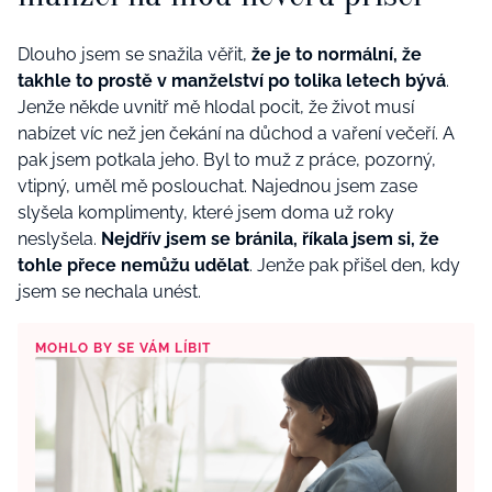
Dlouho jsem se snažila věřit,
že je to normální, že
takhle to prostě v manželství po tolika letech bývá
.
Jenže někde uvnitř mě hlodal pocit, že život musí
nabízet víc než jen čekání na důchod a vaření večeří. A
pak jsem potkala jeho. Byl to muž z práce, pozorný,
vtipný, uměl mě poslouchat. Najednou jsem zase
slyšela komplimenty, které jsem doma už roky
neslyšela.
Nejdřív jsem se bránila, říkala jsem si, že
tohle přece nemůžu udělat
. Jenže pak přišel den, kdy
jsem se nechala unést.
MOHLO BY SE VÁM LÍBIT