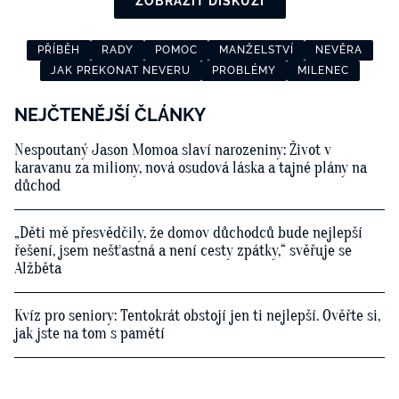
ZOBRAZIT DISKUZI
PŘÍBĚH
RADY
POMOC
MANŽELSTVÍ
NEVĚRA
JAK PREKONAT NEVERU
PROBLÉMY
MILENEC
NEJČTENĚJŠÍ ČLÁNKY
Nespoutaný Jason Momoa slaví narozeniny: Život v
karavanu za miliony, nová osudová láska a tajné plány na
důchod
„Děti mě přesvědčily, že domov důchodců bude nejlepší
řešení, jsem nešťastná a není cesty zpátky,“ svěřuje se
Alžběta
Kvíz pro seniory: Tentokrát obstojí jen ti nejlepší. Ověřte si,
jak jste na tom s pamětí