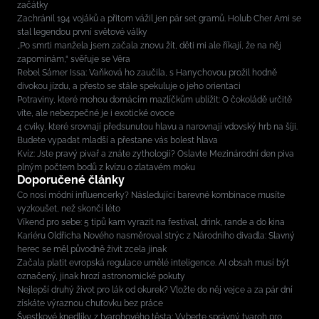
začátky
Zachránil 194 vojáků a přitom vážil jen pár set gramů. Holub Cher Ami se
stal legendou první světové války
„Po smrti manžela jsem začala znovu žít, děti mi ale říkají, že na něj
zapomínám,“ svěřuje se Věra
Rebel Sámer Issa: Vaňková ho zaučila, s Hanychovou prožil hodně
divokou jízdu, a přesto se stále spekuluje o jeho orientaci
Potraviny, které mohou domácím mazlíčkům ublížit: O čokoládě určitě
víte, ale nebezpečné je i exotické ovoce
4 cviky, které srovnají předsunutou hlavu a narovnají vdovský hrb na šíji.
Budete vypadat mladší a přestane vás bolest hlava
Kvíz: Jste pravý pivař a znáte zythologii? Oslavte Mezinárodní den piva
plným počtem bodů z kvízu o zlatavém moku
Doporučené články
Co nosí módní influencerky? Následující barevné kombinace musíte
vyzkoušet, než skončí léto
Víkend pro sebe: 5 tipů kam vyrazit na festival, drink, rande a do kina
Kariéru Oldřicha Nového nasměroval strýc z Národního divadla: Slavný
herec se měl původně živit zcela jinak
Začala platit evropská regulace umělé inteligence. AI obsah musí být
označený, jinak hrozí astronomické pokuty
Nejlepší druhý život pro lák od okurek? Vložte do něj vejce a za pár dní
získáte výraznou chuťovku bez práce
Švestkové knedlíky z tvarohového těsta: Vyberte správný tvaroh pro