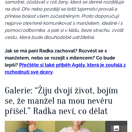
samotné, zůstávat v roli ženy, která se denně rozděluje
na dvě. Dřív nebo později se totiž tajemství provalí a
přinese bolest všem zúčastněným. Proto doporučuji
nejprve otevřeně komunikovat s manželem, ideálně i s
pomocí odborníka, a pak si v klidu, beze strachu, zvolit
cestu, která bude dlouhodobě udržitelná.
Jak se má paní Radka zachovat? Rozvést se s
manželem, nebo se rozejít s milencem? Co bude
lepší?
Přečtěte si také příběh Agáty, která je zoufalá z
rozhodnutí své dcery
.
Galerie: “Žiju dvojí život, bojím
se, že manžel na mou nevěru
přišel.” Radka neví, co dělat