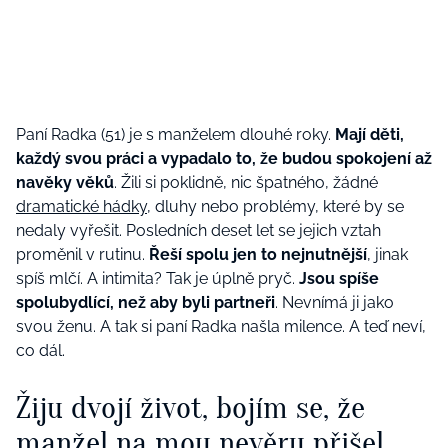
Paní Radka (51) je s manželem dlouhé roky.
Mají děti,
každý svou práci a vypadalo to, že budou spokojení až
navěky věků
. Žili si poklidně, nic špatného, žádné
dramatické hádky
, dluhy nebo problémy, které by se
nedaly vyřešit. Posledních deset let se jejich vztah
proměnil v rutinu.
Řeší spolu jen to nejnutnější
, jinak
spíš mlčí. A intimita? Tak je úplně pryč.
Jsou spíše
spolubydlící, než aby byli partneři
. Nevnímá ji jako
svou ženu. A tak si paní Radka našla milence. A teď neví,
co dál.
Žiju dvojí život, bojím se, že
manžel na mou nevěru přišel