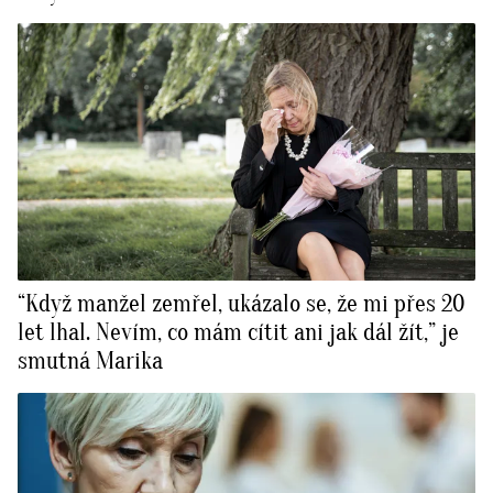
“Když manžel zemřel, ukázalo se, že mi přes 20
let lhal. Nevím, co mám cítit ani jak dál žít,” je
smutná Marika