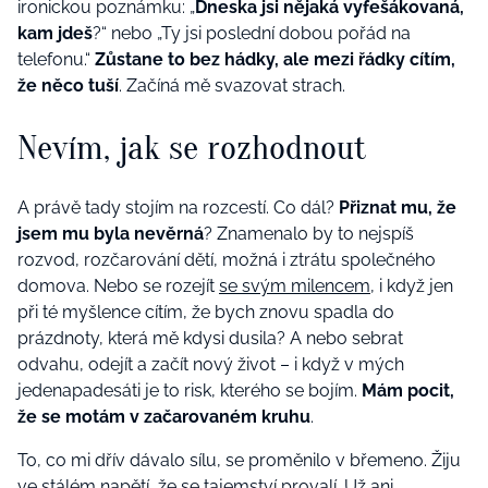
ironickou poznámku: „
Dneska jsi nějaká vyfešákovaná,
kam jdeš
?“ nebo „Ty jsi poslední dobou pořád na
telefonu.“
Zůstane to bez hádky, ale mezi řádky cítím,
že něco tuší
. Začíná mě svazovat strach.
Nevím, jak se rozhodnout
A právě tady stojím na rozcestí. Co dál?
Přiznat mu, že
jsem mu byla nevěrná
? Znamenalo by to nejspíš
rozvod, rozčarování dětí, možná i ztrátu společného
domova. Nebo se rozejít
se svým milencem
, i když jen
při té myšlence cítím, že bych znovu spadla do
prázdnoty, která mě kdysi dusila? A nebo sebrat
odvahu, odejít a začít nový život – i když v mých
jedenapadesáti je to risk, kterého se bojím.
Mám pocit,
že se motám v začarovaném kruhu
.
To, co mi dřív dávalo sílu, se proměnilo v břemeno. Žiju
ve stálém napětí, že se tajemství provalí. Už ani