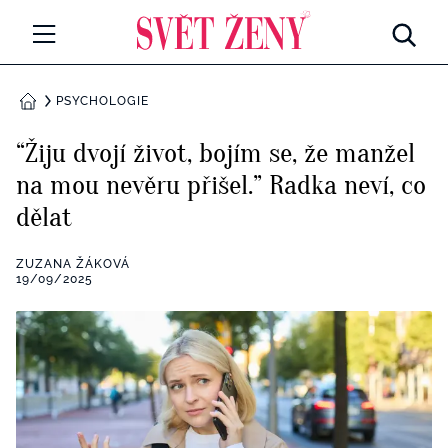
Svetzeny.cz
MÓDA A KRÁSA
PSYCHOLOGIE
DOMŮ
CELEBRITY
“Žiju dvojí život, bojím se, že manžel
Všechny kategorie
na mou nevěru přišel.” Radka neví, co
RETROHUBKY
dělat
Rozhovory
PSYCHOLOGIE
ZUZANA ŽÁKOVÁ
Všechny kategorie
19/09/2025
ZDRAVÍ
Seberozvoj
Všechny kategorie
ZÁBAVA
Životní styl
Všechny kategorie
BYDLENÍ
Testy a kvízy
Všechny kategorie