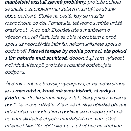
manželství existují zjevné problémy,
protože ochota
se snažit o zachování manželství musí být ze strany
obou partnerů. Stojíte na cestě, kdy se musíte
rozhodnout, co dál. Pamatujte, lež jednou může určitě
prasknout... A co pak. Zkoušeli jste s manželem o
věcech mluvit? Řešit, kde se objevil problém a proč
spolu už neprožíváte intimitu, nekomunikujete spolu a
podobně?
Párová terapie by mohla pomoci, ale pokud
s tím nebude muž souhlasit
, doporučuji vám vyhledat
individuální terapii
, protože evidentně potřebujete
podporu.
Žít dvojí život je obrovsky vyčerpávající, na jedné straně
je tu
manželství, které má svou historii, závazky a
jistotu
, na druhé straně nový vztah, který přináší vášeň a
pocit, že znovu ožíváte. V takové chvíli je důležité přestat
utíkat před rozhodnutím a podívat se na sebe upřímně:
co vám skutečně chybí v manželství a co vám dává
milenec? Není fér vůči nikomu, a už vůbec ne vůči vám