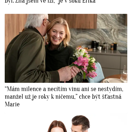
byl. Žila jsem ve lži,” je v šoku Erika
“Mám milence a necítím vinu ani se nestydím,
manžel už je roky k ničemu,” chce být šťastná
Marie