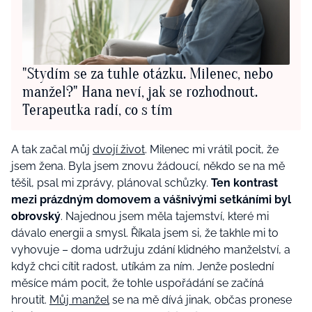
"Stydím se za tuhle otázku. Milenec, nebo
manžel?" Hana neví, jak se rozhodnout.
Terapeutka radí, co s tím
A tak začal můj
dvojí život
. Milenec mi vrátil pocit, že
jsem žena. Byla jsem znovu žádoucí, někdo se na mě
těšil, psal mi zprávy, plánoval schůzky.
Ten kontrast
mezi prázdným domovem a vášnivými setkáními byl
obrovský
. Najednou jsem měla tajemství, které mi
dávalo energii a smysl. Říkala jsem si, že takhle mi to
vyhovuje – doma udržuju zdání klidného manželství, a
když chci cítit radost, utíkám za ním. Jenže poslední
měsíce mám pocit, že tohle uspořádání se začíná
hroutit.
Můj manžel
se na mě dívá jinak, občas pronese