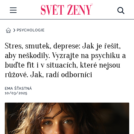
Svetzeny.cz
MÓDA A KRÁSA
PSYCHOLOGIE
DOMŮ
CELEBRITY
Stres, smutek, deprese: Jak je řešit,
Všechny kategorie
aby neškodily. Vyzrajte na psychiku a
RETROHUBKY
buďte fit i v situacích, které nejsou
Rozhovory
PSYCHOLOGIE
růžové. Jak, radí odborníci
Všechny kategorie
ZDRAVÍ
EMA ŠŤASTNÁ
10/03/2025
Seberozvoj
Všechny kategorie
ZÁBAVA
Životní styl
Všechny kategorie
BYDLENÍ
Testy a kvízy
Všechny kategorie