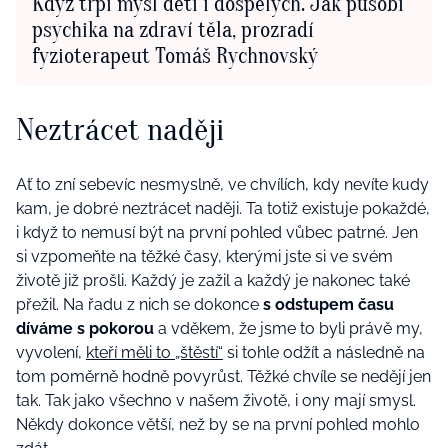
Když trpí mysl dětí i dospělých. Jak působí
psychika na zdraví těla, prozradí
fyzioterapeut Tomáš Rychnovský
Neztrácet naději
Ať to zní sebevíc nesmyslně, ve chvílích, kdy nevíte kudy
kam, je dobré neztrácet naději. Ta totiž existuje pokaždé,
i když to nemusí být na první pohled vůbec patrné. Jen
si vzpomeňte na těžké časy, kterými jste si ve svém
životě již prošli. Každý je zažil a každý je nakonec také
přežil. Na řadu z nich se dokonce
s odstupem času
díváme s pokorou
a vděkem, že jsme to byli právě my,
vyvolení,
kteří měli to „štěstí“
si tohle odžít a následně na
tom poměrně hodně povyrůst. Těžké chvíle se nedějí jen
tak. Tak jako všechno v našem životě, i ony mají smysl.
Někdy dokonce větší, než by se na první pohled mohlo