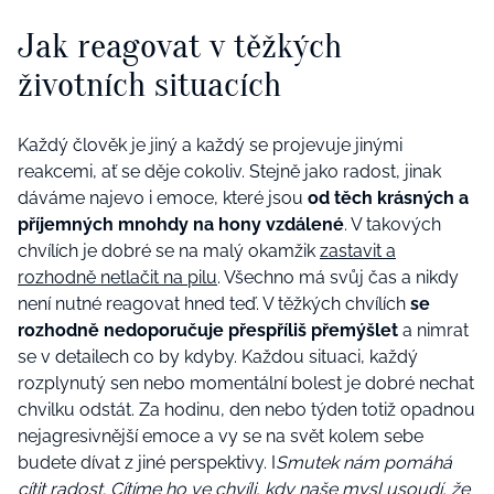
Jak reagovat v těžkých
životních situacích
Každý člověk je jiný a každý se projevuje jinými
reakcemi, ať se děje cokoliv. Stejně jako radost, jinak
dáváme najevo i emoce, které jsou
od těch krásných a
příjemných mnohdy na hony vzdálené
. V takových
chvílích je dobré se na malý okamžik
zastavit a
rozhodně netlačit na pilu
. Všechno má svůj čas a nikdy
není nutné reagovat hned teď. V těžkých chvílích
se
rozhodně nedoporučuje přespříliš přemýšlet
a nimrat
se v detailech co by kdyby. Každou situaci, každý
rozplynutý sen nebo momentální bolest je dobré nechat
chvilku odstát. Za hodinu, den nebo týden totiž opadnou
nejagresivnější emoce a vy se na svět kolem sebe
budete dívat z jiné perspektivy. I
Smutek nám pomáhá
cítit radost. Cítíme ho ve chvíli,
kdy naše mysl usoudí, že