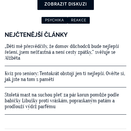
ZOBRAZIT DISKUZI
PSYCHIKA
REAKCE
NEJČTENĚJŠÍ ČLÁNKY
„Děti mě přesvědčily, že domov důchodců bude nejlepší
řešení, jsem nešťastná a není cesty zpátky,“ svěřuje se
Alžběta
Kvíz pro seniory: Tentokrát obstojí jen ti nejlepší. Ověřte si,
jak jste na tom s pamětí
Stoletá mast na suchou pleť za pár korun pomůže podle
babičky Libušky proti vráskám, popraskaným patám a
prodlouží výdrž parfému