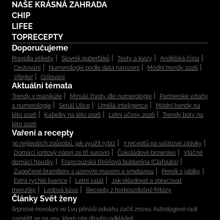
NAŠE KRÁSNÁ ZAHRADA
CHIP
LIFEE
TOPRECEPTY
Doporučujeme
Pravidla etikety
Slovník puberťáků
Testy a kvízy
Andělská čísla
Cestování
Numerologie podle data narození
Módní trendy 2026
Vítejte!
Grilování
Aktuální témata
Trendy v manikúře
Minulé životy dle numerologie
Partnerské vztahy
a numerologie
Seriál Ulice
Umělá inteligence
Módní trendy na
léto 2026
Kabelky na léto 2026
Letní účesy 2026
Trendy boty na
léto 2026
Vaření a recepty
30 nejlepších způsobů, jak využít rybíz
7 receptů na salátové zálivky
Domácí iontový nápoj ze tří surovin
Čokoládové brownies
Vláčné
domácí housky
Francouzská třešňová bublanina (Clafoutis)
Zapečené brambory s uzeným masem a smetanou
Perník s jablky
Extra rychlé lívance
Letní salát
Jak skladovat a zpracovat
meruňky
Ledová káva
Recepty z horkovzdušné fritézy
Články Svět ženy
Srpnové novoluní ve Lvu přináší odvahu začít znovu. Astrologové radí
zaměřit se na sny, které jste dlouho odkládali