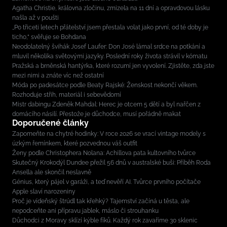
Agatha Christie, královna zločinu, zmizela na 11 dní a opravdovou lásku
našla až v poušti
„Po třiceti letech přátelství jsem přestala volat jako první, od té doby je
ticho,“ svěřuje se Bohdana
Neodolatelný švihák Josef Laufer: Don José lámal srdce na potkání a
mluvil několika světovými jazyky. Poslední roky života strávil v kómatu
Pražská a brněnská hantýrka, které rozumí jen vyvolení. Zjistěte, zda jste
mezi nimi a znáte víc než ostatní
Móda po padesátce podle Beaty Rajské: Ženskost nekončí věkem.
Rozhoduje střih, materiál i sebevědomí
Mistr dabingu Zdeněk Mahdal: Herec je otcem 5 dětí a byl nařčen z
domácího násilí. Přestože je důchodce, musí pořádně makat
Doporučené články
Zapomeňte na chytré hodinky: V roce 2026 se vrací vintage modely s
úzkým řemínkem, které pozvednou váš outfit
Ženy podle Christophera Nolana: Achillova pata kultovního tvůrce
Skutečný Krokodýl Dundee přežil 56 dnů v australské buši: Příběh Roda
Ansella ale skončil neslavně
Génius, který pájel v garáži, a teď nevěří AI. Tvůrce prvního počítače
Apple slaví narozeniny
Proč je vídeňský štrúdl tak křehký? Tajemství začíná u těsta, ale
nepodceňte ani přípravu jablek, máslo či strouhanku
Důchodci z Moravy sklízí kýble fíků. Každý rok zavaříme 30 sklenic