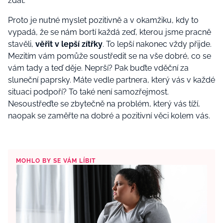
zdát.
Proto je nutné myslet pozitivně a v okamžiku, kdy to
vypadá, že se nám bortí každá zeď, kterou jsme pracně
stavěli,
věřit v lepší zítřky
. To lepší nakonec vždy přijde.
Mezitím vám pomůže soustředit se na vše dobré, co se
vám tady a teď děje. Neprší? Pak buďte vděční za
sluneční paprsky. Máte vedle partnera, který vás v každé
situaci podpoří? To také není samozřejmost.
Nesoustřeďte se zbytečně na problém, který vás tíží,
naopak se zaměřte na dobré a pozitivní věci kolem vás.
MOHLO BY SE VÁM LÍBIT