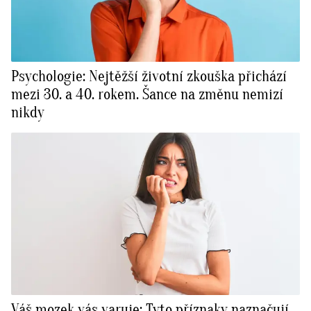
Psychologie: Nejtěžší životní zkouška přichází
mezi 30. a 40. rokem. Šance na změnu nemizí
nikdy
Váš mozek vás varuje: Tyto příznaky naznačují,