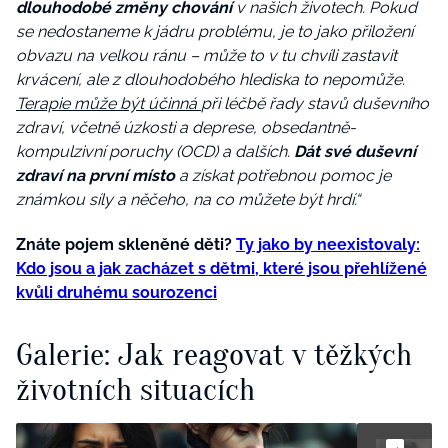
dlouhodobé změny chování
v našich životech. Pokud
se nedostaneme k jádru problému, je to jako přiložení
obvazu na velkou ránu – může to v tu chvíli zastavit
krvácení, ale z dlouhodobého hlediska to nepomůže.
Terapie může být účinná
při léčbě řady stavů duševního
zdraví, včetně úzkosti a deprese, obsedantně-
kompulzivní poruchy (OCD) a dalších.
Dát své duševní
zdraví na první místo
a získat potřebnou pomoc je
známkou síly a něčeho, na co můžete být hrdí.“
Znáte pojem skleněné děti?
Ty jako by neexistovaly:
Kdo jsou a jak zacházet s dětmi, které jsou přehlížené
kvůli druhému sourozenci
Galerie: Jak reagovat v těžkých
životních situacích