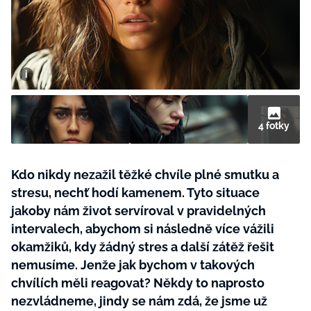
BurdaMedia
Tvoření
Extra
SVĚT ŽENY - 599 KČ
Rady a tipy
ROČNÍ PŘEDPLATNÉ SVĚT ŽENY +
SADA PRODUKTŮ MANA (10 ks)
4 fotky
Kdo nikdy nezažil těžké chvíle plné smutku a
stresu, nechť hodí kamenem. Tyto situace
jakoby nám život servíroval v pravidelných
intervalech, abychom si následně více vážili
okamžiků, kdy žádný stres a další zátěž řešit
nemusíme. Jenže jak bychom v takových
chvílích měli reagovat? Někdy to naprosto
nezvládneme, jindy se nám zdá, že jsme už