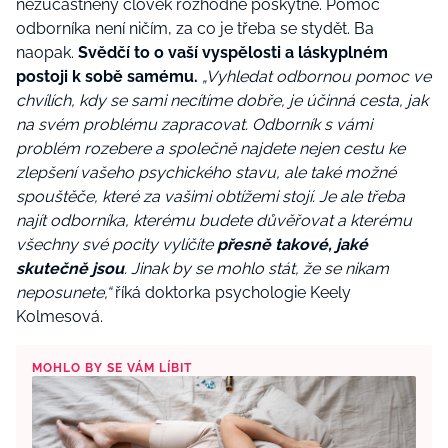
nezúčastněný člověk rozhodně poskytne. Pomoc
odborníka není ničím, za co je třeba se stydět. Ba
naopak.
Svědčí to o vaší vyspělosti a láskyplném
postoji k sobě samému.
„
Vyhledat odbornou pomoc ve
chvílích, kdy se sami necítíme dobře, je účinná cesta, jak
na svém problému zapracovat. Odborník s vámi
problém rozebere a společně najdete nejen cestu ke
zlepšení vašeho psychického stavu, ale také možné
spouštěče, které za vašimi obtížemi stojí. Je ale třeba
najít odborníka, kterému budete důvěřovat a kterému
všechny své pocity vylíčíte
přesně takové, jaké
skutečně jsou
. Jinak by se mohlo stát, že se nikam
neposunete,“
říká
doktorka psychologie Keely
Kolmesová.
MOHLO BY SE VÁM LÍBIT