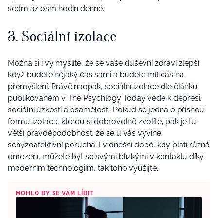
sedm až osm hodin denně.
3. Sociální izolace
Možná si i vy myslíte, že se vaše duševní zdraví zlepší,
když budete nějaký čas sami a budete mít čas na
přemýšlení. Právě naopak, sociální izolace dle článku
publikovaném v The Psychlogy Today vede k depresi,
sociální úzkosti a osamělosti. Pokud se jedná o přísnou
formu izolace, kterou si dobrovolně zvolíte, pak je tu
větší pravděpodobnost, že se u vás vyvine
schyzoafektivní porucha. I v dnešní době, kdy platí různá
omezení, můžete být se svými blízkými v kontaktu díky
moderním technologiím, tak toho využijte.
MOHLO BY SE VÁM LÍBIT