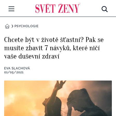
Svetzeny.cz
MÓDA A KRÁSA
PSYCHOLOGIE
DOMŮ
CELEBRITY
Chcete být v životě šťastní? Pak se
Všechny kategorie
musíte zbavit 7 návyků, které ničí
RETROHUBKY
vaše duševní zdraví
Rozhovory
PSYCHOLOGIE
EVA SLACHOVÁ
Všechny kategorie
01/05/2021
ZDRAVÍ
Seberozvoj
Všechny kategorie
ZÁBAVA
Životní styl
Všechny kategorie
BYDLENÍ
Testy a kvízy
Všechny kategorie