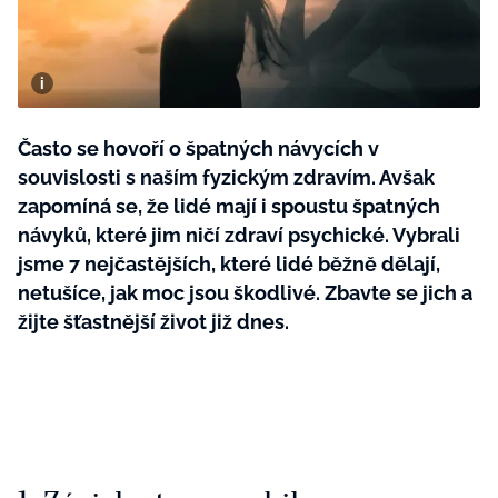
BurdaMedia
Tvoření
Extra
SVĚT ŽENY - 599 KČ
Rady a tipy
ROČNÍ PŘEDPLATNÉ SVĚT ŽENY +
SADA PRODUKTŮ MANA (10 ks)
Často se hovoří o špatných návycích v
souvislosti s naším fyzickým zdravím. Avšak
zapomíná se, že lidé mají i spoustu špatných
návyků, které jim ničí zdraví psychické. Vybrali
jsme 7 nejčastějších, které lidé běžně dělají,
netušíce, jak moc jsou škodlivé. Zbavte se jich a
žijte šťastnější život již dnes.