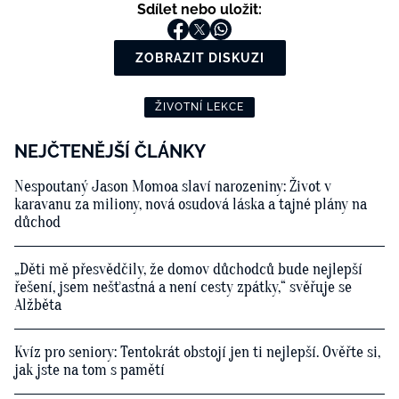
Sdílet nebo uložit:
ZOBRAZIT DISKUZI
ŽIVOTNÍ LEKCE
NEJČTENĚJŠÍ ČLÁNKY
Nespoutaný Jason Momoa slaví narozeniny: Život v
karavanu za miliony, nová osudová láska a tajné plány na
důchod
„Děti mě přesvědčily, že domov důchodců bude nejlepší
řešení, jsem nešťastná a není cesty zpátky,“ svěřuje se
Alžběta
Kvíz pro seniory: Tentokrát obstojí jen ti nejlepší. Ověřte si,
jak jste na tom s pamětí