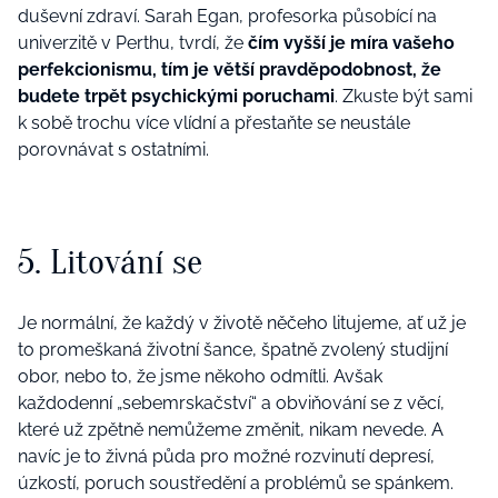
duševní zdraví. Sarah Egan, profesorka působící na
univerzitě v Perthu, tvrdí, že
čím vyšší je míra vašeho
perfekcionismu, tím je větší pravděpodobnost, že
budete trpět psychickými poruchami
. Zkuste být sami
k sobě trochu více vlídní a přestaňte se neustále
porovnávat s ostatními.
5. Litování se
Je normální, že každý v životě něčeho litujeme, ať už je
to promeškaná životní šance, špatně zvolený studijní
obor, nebo to, že jsme někoho odmítli. Avšak
každodenní „sebemrskačství“ a obviňování se z věcí,
které už zpětně nemůžeme změnit, nikam nevede. A
navíc je to živná půda pro možné rozvinutí depresí,
úzkostí, poruch soustředění a problémů se spánkem.