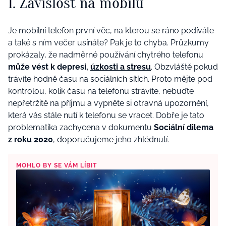
1. Závislost na mobilu
Je mobilní telefon první věc, na kterou se ráno podíváte
a také s ním večer usínáte? Pak je to chyba. Průzkumy
prokázaly, že nadměrné používání chytrého telefonu
může vést k depresi,
úzkosti a stresu
. Obzvláště pokud
trávíte hodně času na sociálních sítích. Proto mějte pod
kontrolou, kolik času na telefonu strávíte, nebuďte
nepřetržitě na příjmu a vypněte si otravná upozornění,
která vás stále nutí k telefonu se vracet. Dobře je tato
problematika zachycena v dokumentu
Sociální dilema
z roku 2020
, doporučujeme jeho zhlédnutí.
MOHLO BY SE VÁM LÍBIT