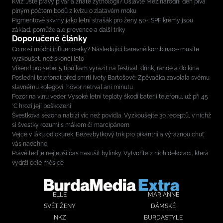
Kvíz: Jste pravý pivař a znáte zythologii? Oslavte Mezinárodní den piva
plným počtem bodů z kvízu o zlatavém moku
Pigmentové skvrny jako letní strašák pro ženy 50+: SPF krémy jsou
základ, pomůže ale prevence a další triky
Doporučené články
Co nosí módní influencerky? Následující barevné kombinace musíte
vyzkoušet, než skončí léto
Víkend pro sebe: 5 tipů kam vyrazit na festival, drink, rande a do kina
Poslední telefonát před smrtí Ivety Bartošové: Zpěvačka zavolala svému
slavnému kolegovi, hovor netrval ani minutu
Pozor na vlnu veder. Vysoké letní teploty škodí baterii telefonu, už při 45
°C hrozí její poškození
Švestková sezona nabízí víc než povidla. Vyzkoušejte 30 receptů, v nichž
si švestky rozumí s mákem či marcipánem
Vejce v láku od okurek: Bezezbytkový trik pro pikantní a výraznou chuť
vás nadchne
Právě teď je nejlepší čas nasušit bylinky. Vytvoříte z nich dekoraci, která
vydrží celé měsíce
ELLE
MARIANNE
SVĚT ŽENY
DÁMSKÉ
NKZ
BURDASTYLE