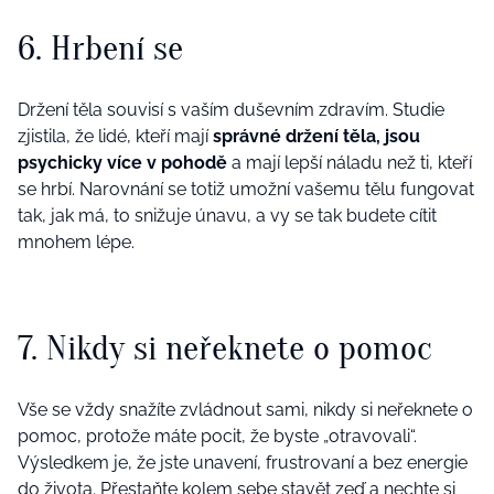
6. Hrbení se
Držení těla souvisí s vaším duševním zdravím. Studie
zjistila, že lidé, kteří mají
správné držení těla, jsou
psychicky více v pohodě
a mají lepší náladu než ti, kteří
se hrbí. Narovnání se totiž umožní vašemu tělu fungovat
tak, jak má, to snižuje únavu, a vy se tak budete cítit
mnohem lépe.
7. Nikdy si neřeknete o pomoc
Vše se vždy snažíte zvládnout sami, nikdy si neřeknete o
pomoc, protože máte pocit, že byste „otravovali“.
Výsledkem je, že jste unavení, frustrovaní a bez energie
do života. Přestaňte kolem sebe stavět zeď a nechte si