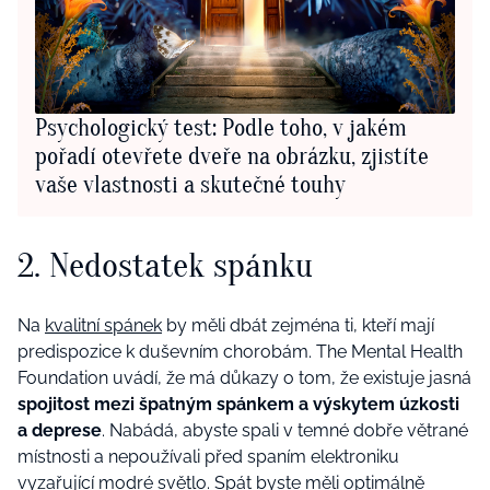
Psychologický test: Podle toho, v jakém
pořadí otevřete dveře na obrázku, zjistíte
vaše vlastnosti a skutečné touhy
2. Nedostatek spánku
Na
kvalitní spánek
by měli dbát zejména ti, kteří mají
predispozice k duševním chorobám. The Mental Health
Foundation uvádí, že má důkazy o tom, že existuje jasná
spojitost mezi špatným spánkem a výskytem úzkosti
a deprese
. Nabádá, abyste spali v temné dobře větrané
místnosti a nepoužívali před spaním elektroniku
vyzařující modré světlo. Spát byste měli optimálně