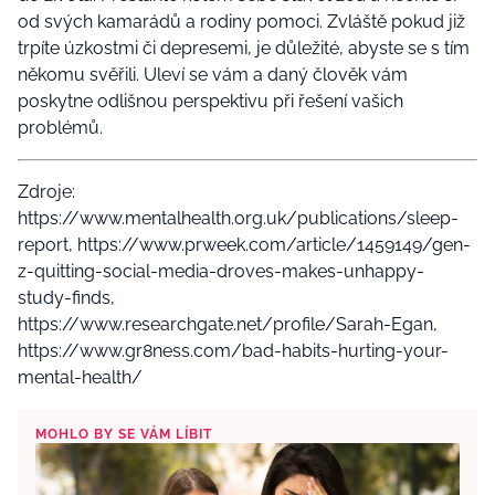
od svých kamarádů a rodiny pomoci. Zvláště pokud již
trpíte úzkostmi či depresemi, je důležité, abyste se s tím
někomu svěřili. Uleví se vám a daný člověk vám
poskytne odlišnou perspektivu při řešení vašich
problémů.
Zdroje:
https://www.mentalhealth.org.uk/publications/sleep-
report, https://www.prweek.com/article/1459149/gen-
z-quitting-social-media-droves-makes-unhappy-
study-finds,
https://www.researchgate.net/profile/Sarah-Egan,
https://www.gr8ness.com/bad-habits-hurting-your-
mental-health/
MOHLO BY SE VÁM LÍBIT