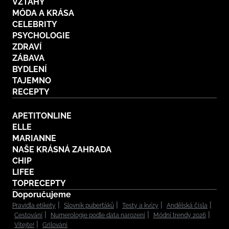
VZTAHY
MÓDA A KRÁSA
CELEBRITY
PSYCHOLOGIE
ZDRAVÍ
ZÁBAVA
BYDLENÍ
TAJEMNO
RECEPTY
APETITONLINE
ELLE
MARIANNE
NAŠE KRÁSNÁ ZAHRADA
CHIP
LIFEE
TOPRECEPTY
Doporučujeme
Pravidla etikety
Slovník puberťáků
Testy a kvízy
Andělská čísla
Cestování
Numerologie podle data narození
Módní trendy 2026
Vítejte!
Grilování