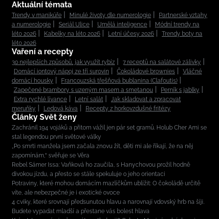
Aktuální témata
Trendy v manikúře
Minulé životy dle numerologie
Partnerské vztahy
a numerologie
Seriál Ulice
Umělá inteligence
Módní trendy na
léto 2026
Kabelky na léto 2026
Letní účesy 2026
Trendy boty na
léto 2026
Vaření a recepty
30 nejlepších způsobů, jak využít rybíz
7 receptů na salátové zálivky
Domácí iontový nápoj ze tří surovin
Čokoládové brownies
Vláčné
domácí housky
Francouzská třešňová bublanina (Clafoutis)
Zapečené brambory s uzeným masem a smetanou
Perník s jablky
Extra rychlé lívance
Letní salát
Jak skladovat a zpracovat
meruňky
Ledová káva
Recepty z horkovzdušné fritézy
Články Svět ženy
Zachránil 194 vojáků a přitom vážil jen pár set gramů. Holub Cher Ami se
stal legendou první světové války
„Po smrti manžela jsem začala znovu žít, děti mi ale říkají, že na něj
zapomínám,“ svěřuje se Věra
Rebel Sámer Issa: Vaňková ho zaučila, s Hanychovou prožil hodně
divokou jízdu, a přesto se stále spekuluje o jeho orientaci
Potraviny, které mohou domácím mazlíčkům ublížit: O čokoládě určitě
víte, ale nebezpečné je i exotické ovoce
4 cviky, které srovnají předsunutou hlavu a narovnají vdovský hrb na šíji.
Budete vypadat mladší a přestane vás bolest hlava