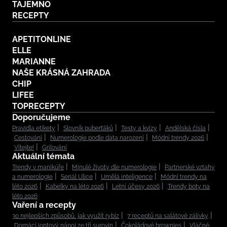
TAJEMNO
RECEPTY
APETITONLINE
ELLE
MARIANNE
NAŠE KRÁSNÁ ZAHRADA
CHIP
LIFEE
TOPRECEPTY
Doporučujeme
Pravidla etikety
Slovník puberťáků
Testy a kvízy
Andělská čísla
Cestování
Numerologie podle data narození
Módní trendy 2026
Vítejte!
Grilování
Aktuální témata
Trendy v manikúře
Minulé životy dle numerologie
Partnerské vztahy
a numerologie
Seriál Ulice
Umělá inteligence
Módní trendy na
léto 2026
Kabelky na léto 2026
Letní účesy 2026
Trendy boty na
léto 2026
Vaření a recepty
30 nejlepších způsobů, jak využít rybíz
7 receptů na salátové zálivky
Domácí iontový nápoj ze tří surovin
Čokoládové brownies
Vláčné