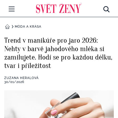
Svetzeny.cz
MÓDA A KRÁSA
MÓDA A KRÁSA
DOMŮ
CELEBRITY
Trend v manikúře pro jaro 2026:
Všechny kategorie
Nehty v barvě jahodového mléka si
RETROHUBKY
zamilujete. Hodí se pro každou délku,
Rozhovory
PSYCHOLOGIE
tvar i příležitost
Všechny kategorie
ZDRAVÍ
ZUZANA HERALOVÁ
30/01/2026
Seberozvoj
Všechny kategorie
ZÁBAVA
Životní styl
Všechny kategorie
BYDLENÍ
Testy a kvízy
Všechny kategorie