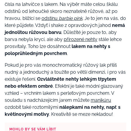
čísla na lahvičce s lakem. Na výběr máte celou škálu
odstínů od lehoučké skoro neznatelně růžové, až
po
hravou, blížící se
odstínu
barbie pink
. Je to jen na vás, do
které půjdete. Vždyť i shake z opravdových jahod
nemá
jednolitou růžovou barvu
.
Důležité je pouze to, aby
barva nebyla krycí, ale aby
přirozené nehty
stále lehce
prosvítaly. Toho lze dosáhnout
lakem na nehty s
poloprůhledným povrchem
.
Pokud je pro vás monochromatický růžový lak příliš
nudný a jednoduchý a toužíte po větší dimenzi, i pro vás
existuje řešení.
Ozvláštněte nehty lehkým třpytem
nebo efektem ombré
. Efektní je také módní glazovaný
vzhled – vrchním lakem s perleťovým povrchem. V
souladu s nadcházejícím jarem můžete
manikúru
ozdobit také roztomilými
nálepkami na nehty, např. s
květinovými motivy
. Kreativitě se meze nekladou!
MOHLO BY SE VÁM LÍBIT