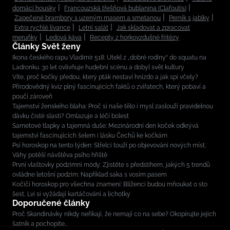
domácí housky
Francouzská třešňová bublanina (Clafoutis)
Zapečené brambory s uzeným masem a smetanou
Perník s jablky
Extra rychlé lívance
Letní salát
Jak skladovat a zpracovat
meruňky
Ledová káva
Recepty z horkovzdušné fritézy
Články Svět ženy
Ikona českého rapu Vladimír 518: Utekl z „dobré rodiny“ do squatu na
Ladronku. 30 let ovlivňuje hudební scénu a dobyl svět kultury
Víte, proč kočky předou, který pták nestaví hnízdo a jak spí včely?
Přírodovědný kvíz plný fascinujících faktů o zvířatech, který pobaví a
poučí zároveň
Tajemství ženského blaha: Proč si naše tělo i mysl zaslouží pravidelnou
dávku čisté slasti? Omlazuje a léčí bolest
Sametové tlapky a tajemná duše: Mezinárodní den koček odkrývá
tajemství fascinujících šelem i lásku Čechů ke kočkám
Psí horoskop na tento týden: Střelci touží po objevování nových míst,
Váhy potěší návštěva psího hřiště
První vlaštovky podzimní módy: Zjistěte s předstihem, jakých 5 trendů
ovládne letošní podzim. Například saka s vosím pasem
Kočičí horoskop pro všechna znamení: Blíženci budou mňoukat o sto
šest, Lvi si vyžádají kartáčování a lichotky
Doporučené články
Proč Skandinávky nikdy neříkají, že nemají co na sebe? Okopírujte jejich
šatník a pochopíte...