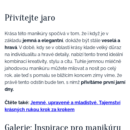
Přivítejte jaro
Krása této manikúry spočívá v tom, že i když je v
základu
jemná a elegantní
, dokáže být stále
veselá a
hravá
.
V době, kdy se v oblasti krásy klade velký důraz
na individualitu a hravé detaily, nabízí tento trend ideální
kombinaci kreativity, stylu a citu. Tuhle jemnou mléčně
jahodovou manikúru můžete milovat a nosit po celý
rok,
ale teď s pomalu se blížícím koncem zimy víme, že
právě tento odstín bude ten, s nímž
přivítáme první jarní
dny.
Čtěte také:
Jemné, upravené a mladistvé. Tajemství
krásných rukou krok za krokem
Galerie: Inspirace pro manikúru