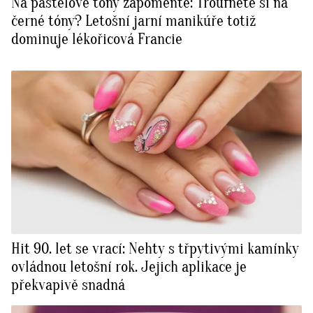
Na pastelové tóny zapomeňte: Troufnete si na
černé tóny? Letošní jarní manikúře totiž
dominuje lékořicová Francie
Hit 90. let se vrací: Nehty s třpytivými kamínky
ovládnou letošní rok. Jejich aplikace je
překvapivě snadná