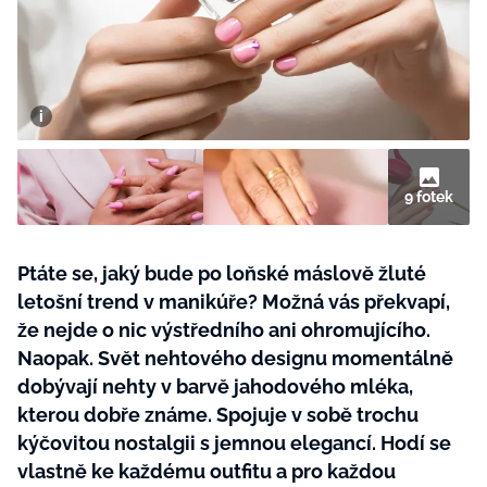
BurdaMedia
Tvoření
Extra
SVĚT ŽENY - 599 KČ
Rady a tipy
ROČNÍ PŘEDPLATNÉ SVĚT ŽENY +
SADA PRODUKTŮ MANA (10 ks)
9 fotek
Ptáte se, jaký bude po loňské máslově žluté
letošní trend v manikúře? Možná vás překvapí,
že nejde o nic výstředního ani ohromujícího.
Naopak. Svět nehtového designu momentálně
dobývají nehty v barvě jahodového mléka,
kterou dobře známe. Spojuje v sobě trochu
kýčovitou nostalgii s jemnou elegancí. Hodí se
vlastně ke každému outfitu a pro každou