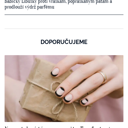
babičky Libušky proti vráskám, popraskaným patám a
prodlouží výdrž parfému
DOPORUČUJEME