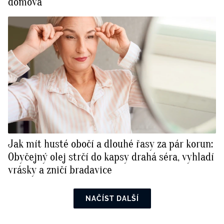
domova
Jak mít husté obočí a dlouhé řasy za pár korun:
Obyčejný olej strčí do kapsy drahá séra, vyhladí
vrásky a zničí bradavice
NAČÍST DALŠÍ