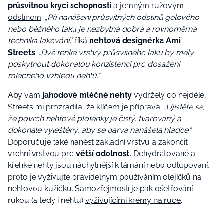
průsvitnou krycí schopností
a jemným
růžovým
odstínem
.
„Při nanášení průsvitných odstínů gelového
nebo běžného laku je nezbytná dobrá a rovnoměrná
technika lakování,“
říká
nehtová designérka Ami
Streets
.
„Dvě tenké vrstvy průsvitného laku by měly
poskytnout dokonalou konzistenci pro dosažení
mléčného vzhledu nehtů.“
Aby vám
jahodové mléčné nehty
vydržely co nejdéle,
Streets mi prozradila, že klíčem je příprava.
„Ujistěte se,
že povrch nehtové ploténky je čistý, tvarovaný a
dokonale vyleštěný, aby se barva nanášela hladce.“
Doporučuje také nanést základní vrstvu a zakončit
vrchní vrstvou pro
větší odolnost.
Dehydratované a
křehké nehty jsou náchylnější k lámání nebo odlupování,
proto je vyživujte pravidelným používáním olejíčků na
nehtovou kůžičku. Samozřejmostí je pak ošetřování
rukou (a tedy i nehtů)
vyživujícími krémy na ruce
.