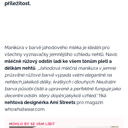
příležitost.
Manikúra v barvě jahodového mléka je ideální pro
všechny vyznavačky jemnějšího vzhledu nehtů. Navíc
mléčně růžový odstín ladí ke všem tónům pleti a
délkám nehtů
.
„Jahodová mléčná manikúra v jemné
průsvitné růžové barvě vypadá velmi elegantně na
nehtech jakékoli délky, krátkých i dlouhých. Neutrální
barva působí čistě a upraveně a perfektně funguje jako
decentní odstín, který doplní jakýkoli vzhled,“
říká
nehtová designérka Ami Streets
pro magazín
whowhatwear.com.
MOHLO BY SE VÁM LÍBIT