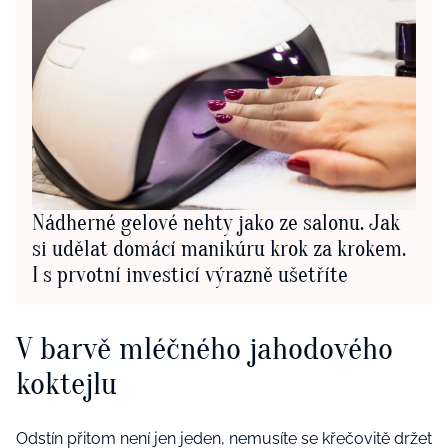
Nádherné gelové nehty jako ze salonu. Jak
si udělat domácí manikúru krok za krokem.
I s prvotní investicí výrazně ušetříte
V barvě mléčného jahodového
koktejlu
Odstín přitom není jen jeden, nemusíte se křečovitě držet