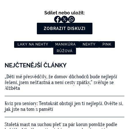
Sdílet nebo uložit:
ZOBRAZIT DISKUZI
LAKY NA NEHTY
MANIKÚRA
NEHTY
PINK
RŮŽOVÁ
NEJČTENĚJŠÍ ČLÁNKY
„Děti mě přesvědčily, že domov důchodců bude nejlepší
řešení, jsem nešťastná a není cesty zpátky,“ svěřuje se
Alžběta
Kvíz pro seniory: Tentokrát obstojí jen ti nejlepší. Ověřte si,
jak jste na tom s pamětí
Stoletá mast na suchou pleť za pár korun pomůže podle