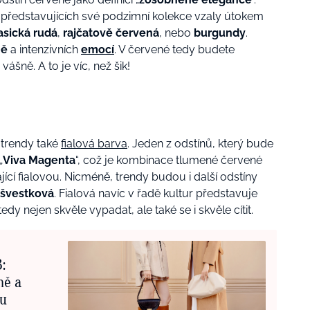
představujících své podzimní kolekce vzaly útokem
asická rudá
,
rajčatově červená
, nebo
burgundy
.
ně
a intenzivních
emocí
. V červené tedy budete
šně. A to je víc, než šik!
 trendy také
fialová barva
. Jeden z odstínů, který bude
„
Viva Magenta
“, což je kombinace tlumené červené
í fialovou. Nicméně, trendy budou i další odstíny
švestková
. Fialová navíc v řadě kultur představuje
tedy nejen skvěle vypadat, ale také se i skvěle cítit.
:
ně a
nu