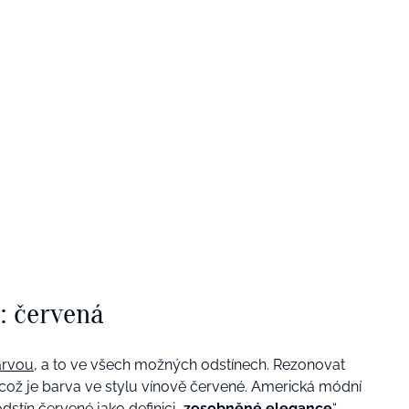
: červená
arvou
, a to ve všech možných odstínech. Rezonovat
, což je barva ve stylu vínově červené. Americká módní
stín červené jako definici „
zosobněné elegance
“.