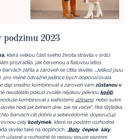
vy podzimu 2023
ka
, která velkou část svého života strávila v srdci
ám prozradila, jak červenou a fialovou letos
barvách zářila a zároveň se cítila skvěle. „
Jelikož jsou
é, pro méně odvážné jedince bych doporučovala
se dají snadno kombinovat a zároveň vám
zůstanou v
ně neuděláte pokud zvolíte nějakou pěknou
košili
,
ednoduše kombinovat s kalhotami,
džínami
, nebo sukní
 skvěle hodí jak během dne, tak na večer
“, říká stylistka.
hto barvách cítí dobře a sebevědomě, doporučuji
i rovnou celý
kostýmek
, které na podzim rozhodně
adá skvěle také na doplňcích. „
Boty
,
čepice
,
šály
,
ch úžasně a rozhodně to nejsou pouze sezónní