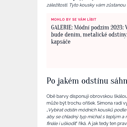
záležitosti. Tyto kousky vám zůstanou 
MOHLO BY SE VÁM LÍBIT
GALERIE: Módní podzim 2023: 
bude denim, metalické odstíny,
kapsáče
Po jakém odstínu sáh
Obě barvy disponují obrovskou škálou
může být trochu oříšek. Simona radí v
„
Vybírat odstín módních kousků podle p
aby se chladný typ míchal s teplým a 
finále i uškodit
“ říká. A jak tedy ten pra