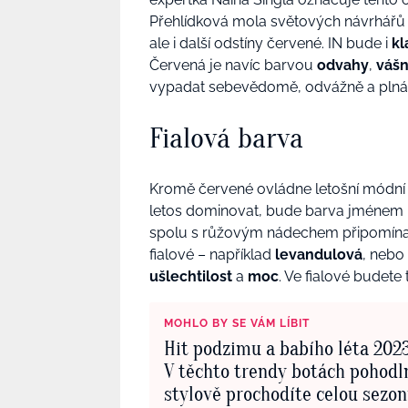
Přehlídková mola světových návrhářů 
ale i další odstíny červené. IN bude i
kl
Červená je navíc barvou
odvahy
,
váš
vypadat sebevědomě, odvážně a plná vá
Fialová barva
Kromě červené ovládne letošní módní
letos dominovat, bude barva jménem 
spolu s růžovým nádechem připomínajíc
fialové – například
levandulová
, nebo
ušlechtilost
a
moc
. Ve fialové budete 
MOHLO BY SE VÁM LÍBIT
Hit podzimu a babího léta 2023
V těchto trendy botách pohodl
stylově prochodíte celou sezo