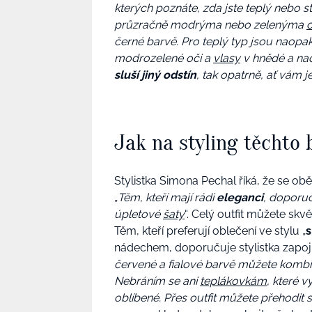
kterých poznáte, zda jste teplý nebo 
průzračně modrýma nebo zelenýma
černé barvě. Pro teplý typ jsou naopak
modrozelené oči a
vlasy
v hnědé a na
sluší jiný odstín
, tak opatrně, ať vám 
Jak na styling těchto 
Stylistka Simona Pechal říká, že se ob
„
Těm, kteří mají rádi
eleganci
, doporuč
úpletové
šaty
“. Celý outfit můžete skv
Těm, kteří preferují oblečení ve stylu „
s
nádechem, doporučuje stylistka zapojit
červené a fialové barvě můžete kombin
Nebráním se ani
teplákovkám
, které 
oblíbené. Přes outfit můžete přehodit 