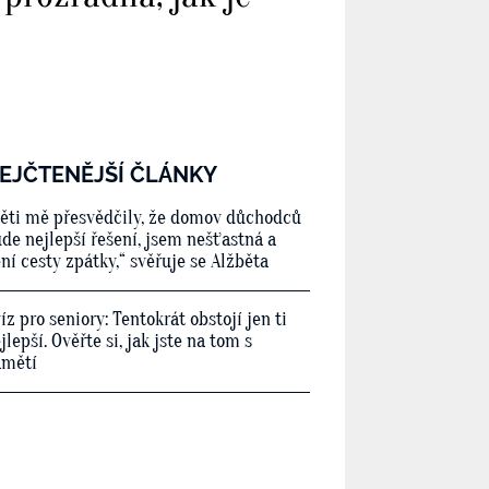
EJČTENĚJŠÍ ČLÁNKY
ěti mě přesvědčily, že domov důchodců
de nejlepší řešení, jsem nešťastná a
ní cesty zpátky,“ svěřuje se Alžběta
íz pro seniory: Tentokrát obstojí jen ti
jlepší. Ověřte si, jak jste na tom s
amětí