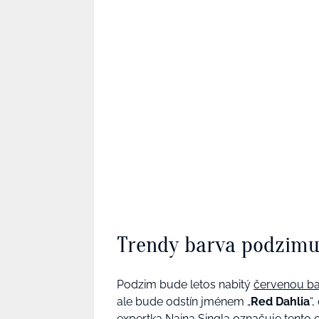
Trendy barva podzimu
Podzim bude letos nabitý
červenou b
ale bude odstín jménem „
Red Dahlia
“
expertka Naina Singla označuje tento od