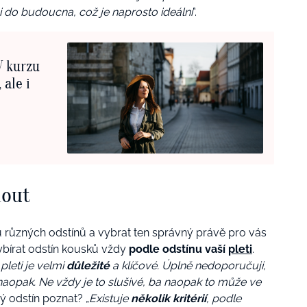
i do budoucna, což je naprosto ideální
“.
V kurzu
 ale i
nout
 různých odstínů a vybrat ten správný právě pro vás
ybírat odstín kousků vždy
podle odstínu vaší
pleti
.
leti je velmi
důležité
a klíčové. Úplně nedoporučuji,
naopak. Ne vždy je to slušivé, ba naopak to může ve
vý odstín poznat? „
Existuje
několik kritérií
, podle