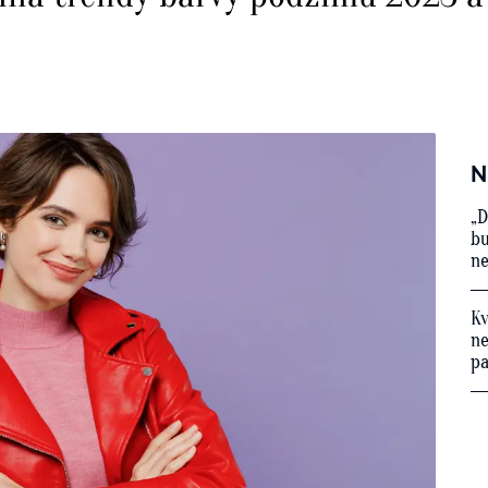
N
„D
bu
ne
Kv
ne
p