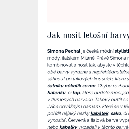
Jak nosit letošní bar
Simona Pechal
je česká módní
stylist
módy,
italském
Miláně. Právě Simona n
kombinovat a nosit tak, abyste v těchto 
obě barvy výrazné a nepřehlédnuteln
sáhnout po takových kouscích, které 
šatníku několik sezon
. Chybu rozhod
halenku
, či
top
, které budete moci j
v tlumených barvách. Takový outfit se
„
Více odvážným dámám, které se v těc
pořídit nějaký hezký
kabátek
,
sako
, č
vynosíte
“. Červená a fialová barva vyp
nebo
kabelky
vypadají v těchto barvá