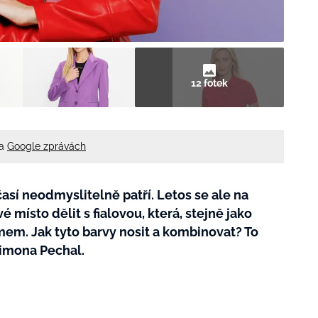
12 fotek
na
Google zprávách
sí neodmyslitelně patří. Letos se ale na
 místo dělit s fialovou, která, stejně jako
mem. Jak tyto barvy nosit a kombinovat? To
Simona Pechal.