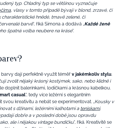
studený typ. Chladný typ se většinou vyznačuje
očima
, vlasy v tomto případě bývají v blond, zrzavé, či
 charakteristické hnědé, tmavě zelené, či
červenalé barvě
“, říká Simona a dodává „
Každé ženě
jeho špatná volba neubere na kráse
“.
barev?
ě barvy dají perfektně využít téměř
v jakémkoliv stylu
.
uji zvolit nějaký krásný kostýmek, sako, nebo klidně i
ěle doplnit balerínkami, lodičkami a krásnou kabelkou.
mart casual
“, tedy více ležérní s elegantním
 svou kreativitu a nebát se experimentovat. „
Kousky v
ovat s džínami, ležérními kalhotami a
teniskami
.
vypadají dobře a v poslední době jsou opravdu
sako, ale i nějakou vintage bundičku
“, říká. Kreativitě se